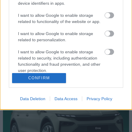
device identifiers in apps.
I want to allow Google to enable storage
related to functionality of the website or app.
I want to allow Google to enable storage
related to personalization.
A legjobb használt SUV modellek és a legrosszabb –
10 ezer font alatt
I want to allow Google to enable storage
Kezdjük a rossz hírrel: a brit What car? magazin szorgos
related to security, including authentication
használtpiaci kutatással felállította a tíz legjobb, 10 ezer...
functionality and fraud prevention, and other
user protection.
2026. július. 27.
CONFIRM
Data Deletion
Data Access
Privacy Policy