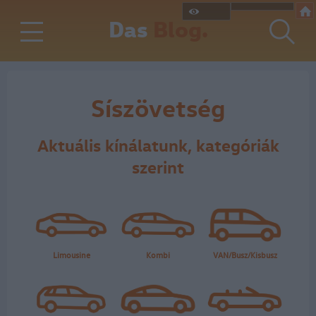
Das
Blog.
Síszövetség
Aktuális kínálatunk, kategóriák
szerint