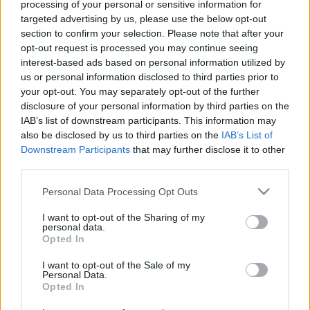
processing of your personal or sensitive information for
targeted advertising by us, please use the below opt-out
section to confirm your selection. Please note that after your
opt-out request is processed you may continue seeing
Kommentek
interest-based ads based on personal information utilized by
us or personal information disclosed to third parties prior to
A hozzászólások a
vonatkozó jogszabályok
értelmében felhasználói
your opt-out. You may separately opt-out of the further
tartalomnak minősülnek, értük a
szolgáltatás technikai
üzemeltetője
disclosure of your personal information by third parties on the
semmilyen felelősséget nem vállal, azokat nem ellenőrzi. Kifogás esetén
forduljon a blog szerkesztőjéhez. Részletek a
Felhasználási feltételekben
és
IAB’s list of downstream participants. This information may
az
adatvédelmi tájékoztatóban
.
also be disclosed by us to third parties on the
IAB’s List of
Downstream Participants
that may further disclose it to other
third parties.
Please note that this website/app uses one or more Google
Personal Data Processing Opt Outs
services and may gather and store information including but
not limited to your visit or usage behaviour. You may click to
I want to opt-out of the Sharing of my
personal data.
grant or deny consent to Google and its third-party tags to
Opted In
use your data for below specified purposes in below Google
consent section.
Ajánlott bejegyzések
I want to opt-out of the Sale of my
Personal Data.
Opted In