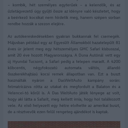
– kombik, hét személyes egyterűek – a kelendők, és az
üzletágvezető úgy gyűjti össze az idényre való készletet, hogy
a beérkező kocsikat nem hirdetik meg, hanem szépen sorban
rendbe hozzák a szezon elejére.
Az autókereskedésekben gyakran bukkannak fel csemegék.
Májusban például egy az Egyesült Államokból hazatelepült 81
éves úr jelent meg egy hétszemélyes GMC Safari kisbusszal,
amit 20 éve hozott Magyarországra. A Duna Autónál vett egy
új Hyundai Tucsont, a Safari pedig a telepen maradt. A 4200
köbcentis, négyfokozatú automata váltós, állandó
összkerékhajtású kocsi remek állapotban van. Ezt a buszt
használták nyáron a DasWeltAuto kampány során:
felmatricázva rótta az utakat és megfordult a Balaton és a
Velencei-tó körül is. A Das WeltAuto játék lényege az volt,
hogy aki látta a Safarit, meg kellett írnia, hogy hol találkozott
vele. Az első helyezett egy hétre elvihette az amerikai buszt,
de a résztvevők ezen felül rengeteg ajándékot is kaptak.