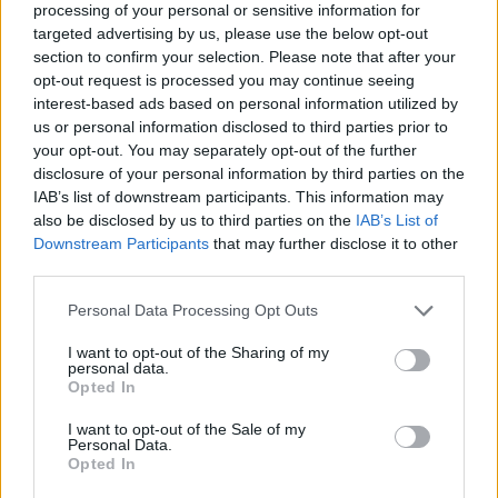
processing of your personal or sensitive information for
mérlegelünk, hogy érdemes-e foglalkozni vele” – emeli ki
targeted advertising by us, please use the below opt-out
Poós Tamás, hozzátéve: „A műszaki és az esztétikai állapottól
section to confirm your selection. Please note that after your
függ, hogy beveszünk-e egy autót vagy sem. Most is van ilyen
opt-out request is processed you may continue seeing
az udvaron. Valaki szeretne beszámíttatni az új autójába egy
interest-based ads based on personal information utilized by
Mercedes, ami csörög, zörög, a teteje szigetelőszalaggal van
us or personal information disclosed to third parties prior to
körberagasztva. Ez azonban arra alkalmatlan, hogy
your opt-out. You may separately opt-out of the further
szavatossággal továbbértékesítsük.”
disclosure of your personal information by third parties on the
IAB’s list of downstream participants. This information may
A Duna Auto Das WeltAuto használt autós kínálatát
also be disclosed by us to third parties on the
IAB’s List of
IDE kattintva érheti el.
Downstream Participants
that may further disclose it to other
third parties.
Aktuális kínálatunk, kategóriák
Please note that this website/app uses one or more Google
Personal Data Processing Opt Outs
szerint
services and may gather and store information including but
not limited to your visit or usage behaviour. You may click to
I want to opt-out of the Sharing of my
personal data.
grant or deny consent to Google and its third-party tags to
Opted In
use your data for below specified purposes in below Google
consent section.
I want to opt-out of the Sale of my
Personal Data.
Opted In