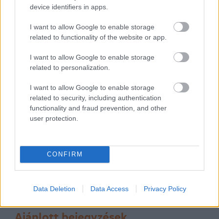
device identifiers in apps.
I want to allow Google to enable storage
related to functionality of the website or app.
I want to allow Google to enable storage
Kommentek
related to personalization.
I want to allow Google to enable storage
A hozzászólások a
vonatkozó jogszabályok
értelmében felhasználói
tartalomnak minősülnek, értük a
szolgáltatás technikai
üzemeltetője
related to security, including authentication
semmilyen felelősséget nem vállal, azokat nem ellenőrzi. Kifogás esetén
functionality and fraud prevention, and other
forduljon a blog szerkesztőjéhez. Részletek a
Felhasználási feltételekben
és
az
adatvédelmi tájékoztatóban
.
user protection.
CONFIRM
Data Deletion
Data Access
Privacy Policy
Ajánlott bejegyzések