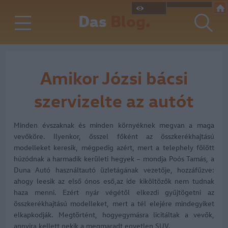
Das
Blog.
Amikor Józsi bácsi
szervizelte az autót
Minden évszaknak és minden környéknek megvan a maga
vevőköre. Ilyenkor, ősszel főként az összkerékhajtású
modelleket keresik, mégpedig azért, mert a telephely fölött
húzódnak a harmadik kerületi hegyek – mondja Poós Tamás, a
Duna Autó használtautó üzletágának vezetője, hozzáfűzve:
ahogy leesik az első ónos eső,az ide kiköltözők nem tudnak
haza menni. Ezért nyár végétől elkezdi gyűjtögetni az
összkerékhajtású modelleket, mert a tél elejére mindegyiket
elkapkodják. Megtörtént, hogyegymásra licitáltak a vevők,
annyira kellett nekik a megmaradt egyetlen SUV.