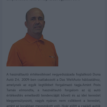
A használtautó értékesítéssel negyedszázada foglalkozó Duna
Autó Zrt. 2009-ben csatlakozott a Das WeltAuto hálózatához,
amelynek az egyik legtöbbet forgalmazó tagja.Amint Poós
Tamás elmondta, a használtautó forgalom az új autó
értékesítés emelkedő tendenciáját követi és az idei kereslet
kiegyensúlyozott, vagyis nyáron nem csökkent a kereslet,
amint az korábban megszokott volt. Nyár előtt a családi autók