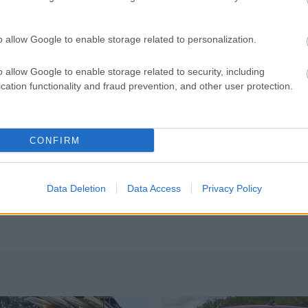
o allow Google to enable storage related to personalization.
o allow Google to enable storage related to security, including
cation functionality and fraud prevention, and other user protection.
Kommentek
CONFIRM
zó jogszabályok
értelmében felhasználói tartalomnak minősülnek, értük a
szolgáltatá
 vállal, azokat nem ellenőrzi. Kifogás esetén forduljon a blog szerkesztőjéhez. Részl
elmi tájékoztatóban
.
Data Deletion
Data Access
Privacy Policy