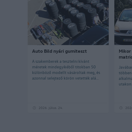
Auto Bild nyári gumiteszt
Mikor 
matri
A szakemberek a tesztelni kívánt
méretek mindegyikéből titokban 50
Javában
különböző modellt vásároltak meg, és
többen 
azonnal selejtező körön vetették alá...
alkalma
utakon:
2026. július. 24.
2026