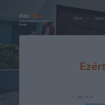
Das
Blog.
Cikkek
Haszn
A Das WeltAuto hivatalos
blogja
Ezér
2017. 04. 07.