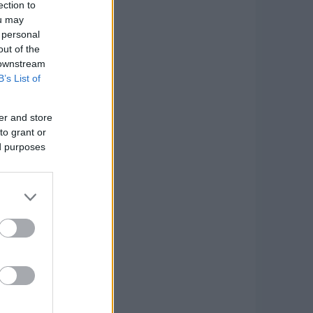
ection to
Volkswagen Golf Variant
ou may
e Buda, Das WeltAuto
 personal
out of the
 downstream
B’s List of
ed]
er and store
to grant or
ed purposes