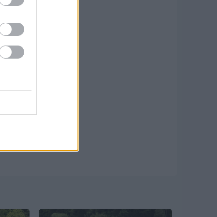
s technikai
üzemeltetője
etek a
Felhasználási