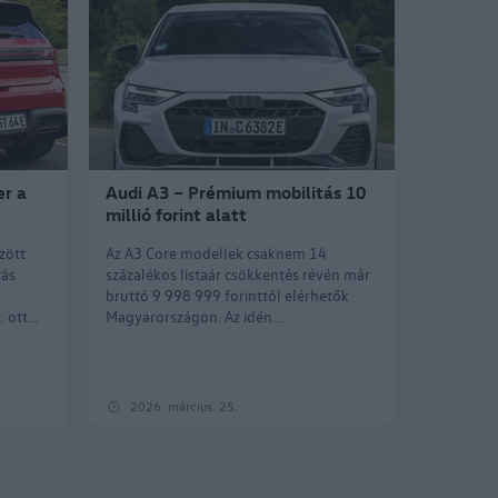
er a
Audi A3 – Prémium mobilitás 10
millió forint alatt
zött
Az A3 Core modellek csaknem 14
rás
százalékos listaár csökkentés révén már
bruttó 9 998 999 forinttól elérhetők
ott...
Magyarországon. Az idén...
2026. március. 25.