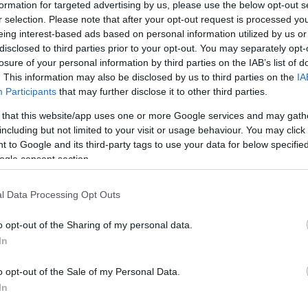
formation for targeted advertising by us, please use the below opt-out s
méteróra tekerés? Milyen egy használt, bő százezer kilométert futott 
r selection. Please note that after your opt-out request is processed y
latában? Ezekről a témákról beszélgetett Kossik János, a Porsch
eing interest-based ads based on personal information utilized by us or
íd Rádió, Láckerék című autós műsorában. Műsorvezető: Póka Zalán.
disclosed to third parties prior to your opt-out. You may separately opt-
losure of your personal information by third parties on the IAB’s list of
i linken hallgatható meg:
. This information may also be disclosed by us to third parties on the
IA
Participants
that may further disclose it to other third parties.
.mno.hu/data/videos/final/2017_04/178189/178189_normal.mp4[/emb
 that this website/app uses one or more Google services and may gath
including but not limited to your visit or usage behaviour. You may click 
t autó kínálatát IDE kattintva érheti el.
 to Google and its third-party tags to use your data for below specifi
ogle consent section.
latunk, kategóriák szerint
l Data Processing Opt Outs
o opt-out of the Sharing of my personal data.
In
o opt-out of the Sale of my Personal Data.
In