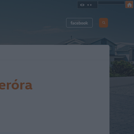
eróra