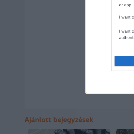
or app.
I want t
I want t
authenti
A hozzászólások a
vonatko
semmilyen felelősséget nem
feltételekben
és az
adatvéd
Ajánlott bejegyzések