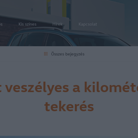
os
Kis színes
Hírek
Kapcsolat
Összes bejegyzés
t veszélyes a kilomét
tekerés