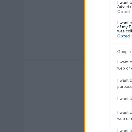
I want 
Advertis
Opted 
I want t
hasznos
cikkek
of my P
was col
Opted 
Google 
I want t
web or d
I want t
purpose
I want 
I want t
web or d
I want t