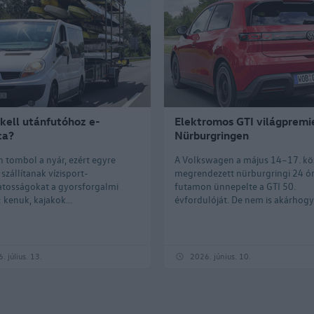
kell utánfutóhoz e-
Elektromos GTI világpremi
ca?
Nürburgringen
 tombol a nyár, ezért egyre
A Volkswagen a május 14–17. kö
szállítanak vízisport-
megrendezett nürburgringi 24 ó
tosságokat a gyorsforgalmi
futamon ünnepelte a GTI 50.
 kenuk, kajakok...
évfordulóját. De nem is akárhogy: 
. július. 13.
2026. június. 10.