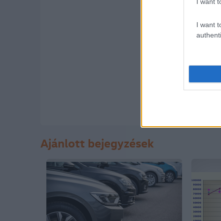
I want t
I want t
authenti
A hozzászólások a
vonatko
semmilyen felelősséget nem
feltételekben
és az
adatvéd
Ajánlott bejegyzések