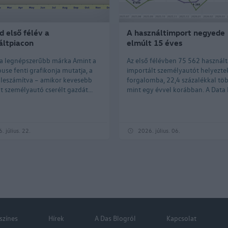
 első félév a
A használtimport negyede
áltpiacon
elmúlt 15 éves
z a legnépszerűbb márka Amint a
Az első félévben 75 562 használ
use fenti grafikonja mutatja, a
importált személyautót helyezte
 leszámítva – amikor kevesebb
forgalomba, 22,4 százalékkal töb
t személyautó cserélt gazdát...
mint egy évvel korábban. A Data 
. július. 22.
2026. július. 06.
 színes
Hírek
A Das Blogról
Kapcsolat