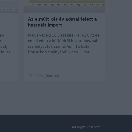
Az elmúlt két év adatai felett a
használt import
tan
Május végéig 18,5 százalékkal 61 092-re
k
emelkedett a külföldről hozott használt
bet,
személyautók száma. Amint a Data
House...
House közleményéből kiderül, igaz...
2026. június. 05.
All Right Reserved.