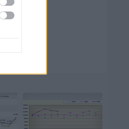
s technikai
üzemeltetője
etek a
Felhasználási