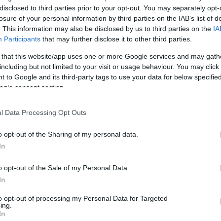
disclosed to third parties prior to your opt-out. You may separately opt-
losure of your personal information by third parties on the IAB’s list of
t autós kínálatát IDE kattintva érheti el.
. This information may also be disclosed by us to third parties on the
IA
Participants
that may further disclose it to other third parties.
latunk, kategóriák szerint
 that this website/app uses one or more Google services and may gath
including but not limited to your visit or usage behaviour. You may click 
 to Google and its third-party tags to use your data for below specifi
ogle consent section.
l Data Processing Opt Outs
o opt-out of the Sharing of my personal data.
In
o opt-out of the Sale of my Personal Data.
In
használtautó
használt autó
adás-vétel
to opt-out of processing my Personal Data for Targeted
ing.
In