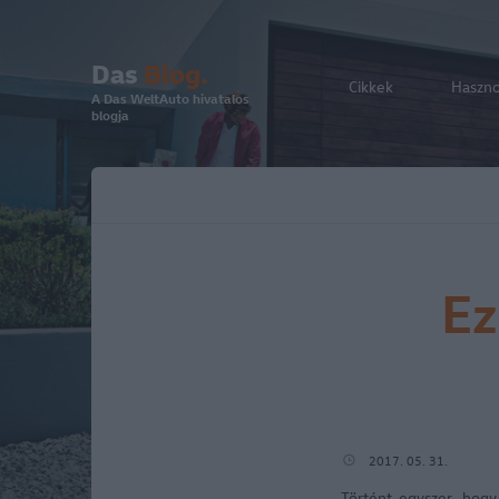
Das
Blog.
Cikkek
Haszn
A Das WeltAuto hivatalos
blogja
Ez
2017. 05. 31.
Történt egyszer, hog