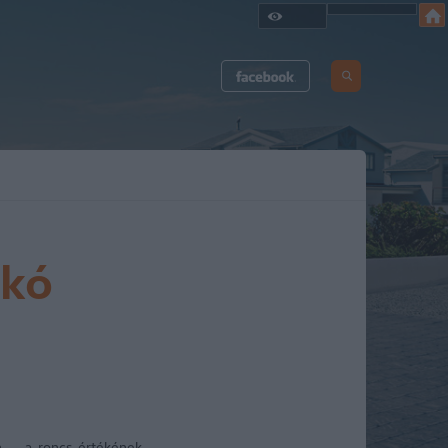
nkó
 –, a roncs értékének