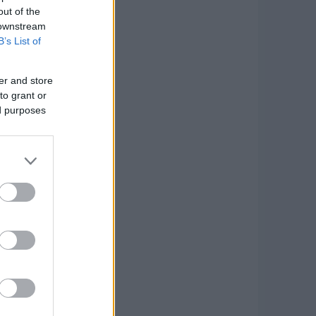
out of the
 downstream
B’s List of
er and store
to grant or
ed purposes