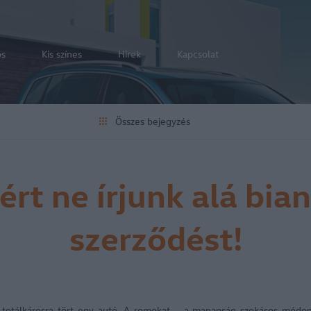
os
Kis színes
Hírek
Kapcsolat
Összes bejegyzés
ért ne írjunk alá bia
szerződést!
y totálkárosra tört egy autó. A romokat – a manapság szokásos módon