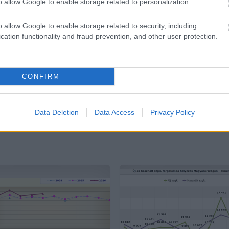
o allow Google to enable storage related to personalization.
o allow Google to enable storage related to security, including
Kommentek
cation functionality and fraud prevention, and other user protection.
zó jogszabályok
értelmében felhasználói tartalomnak minősülnek, értük a
szolgáltatá
 vállal, azokat nem ellenőrzi. Kifogás esetén forduljon a blog szerkesztőjéhez. Részl
elmi tájékoztatóban
.
CONFIRM
Data Deletion
Data Access
Privacy Policy