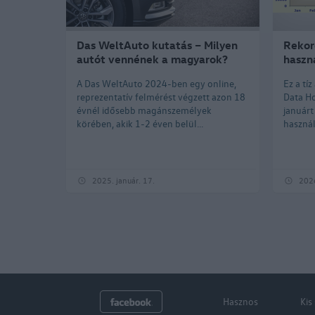
Das WeltAuto kutatás – Milyen
Rekord
autót vennének a magyarok?
haszn
A Das WeltAuto 2024-ben egy online,
Ez a tí
reprezentatív felmérést végzett azon 18
Data Ho
évnél idősebb magánszemélyek
januárt
körében, akik 1-2 éven belül...
használ
2025. január. 17.
2026
Hasznos
Kis