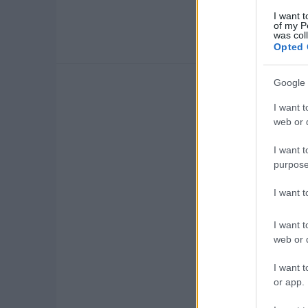
I want t
of my P
was col
Opted 
Google 
I want t
web or d
I want t
purpose
I want 
I want t
web or d
I want t
or app.