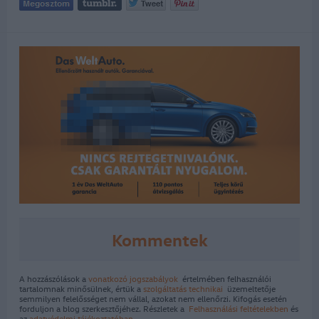
Kommentek
A hozzászólások a
vonatkozó jogszabályok
értelmében felhasználói
tartalomnak minősülnek, értük a
szolgáltatás technikai
üzemeltetője
semmilyen felelősséget nem vállal, azokat nem ellenőrzi. Kifogás esetén
forduljon a blog szerkesztőjéhez. Részletek a
Felhasználási feltételekben
és
az
adatvédelmi tájékoztatóban
.