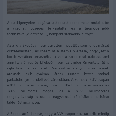
A piaci igényekre reagálva, a Skoda Stockholmban mutatta be
a világnak bőséges térkínálattal és a legmodernebb
technikáva ljelentkező új, kompakt szabadidő-autóját.
Az a jó a Skodába, hogy egyetlen modelljét sem lehet mással
összetéveszteni, és sosem az a szemlélő érzése, hogy „ezt a
kocsit Ázsiában tervezték”. Itt van a Karoq első traktusa, ami
annyira arányos és kifejező, hogy az ember önkéntelenül is
rajta felejti a tekintetét. Ráadásul az arányok is kedveznek
azoknak, akik gyakran járnak zsúfolt, kevés szabad
parkolóhellyel rendelkező városokban. A kompakt SUV csupán
4382 milliméter hosszú, viszont 1841 milliméter széles és
1605 milliméter magas, és a 2638 milliméteres
tengelytávolság is utal a nagyvonalú térkínálatra: a hátsó
lábtér 68 milliméter.
A Skoda attól kezdve, hogy a VW csoporthoz tartozik, mindig