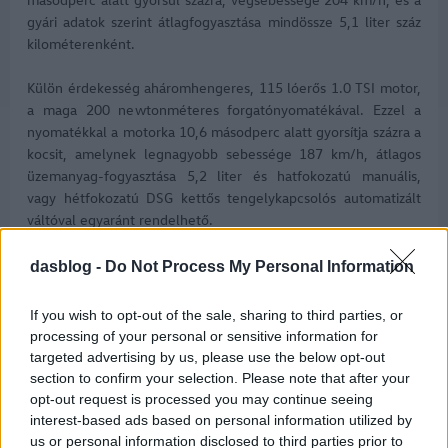
gyári adatok szerint átlagfogyasztása mindössze 5,1 liter száz
kilométerenként.
Külön érdekesség aháromhengeres, 115 lóerős 1.0 TSI motor,
a maga 200 newtonméteres forgatónyomatékával. Ezzel a
nyomatékkal a motorka 10,6 másodperc alatt gyorsítja százra a
kocsit, amelynek legnagyobb sebessége 187 km/h, átlagos
üzemanyag-fogyasztása 5,2 liter és hatfokozatú manuális,
vagy hétfokozatú DSG kettős tengelykapcsolós automatizált
váltóval egyaránt rendelhető.
dasblog -
Do Not Process My Personal Information
If you wish to opt-out of the sale, sharing to third parties, or
processing of your personal or sensitive information for
targeted advertising by us, please use the below opt-out
section to confirm your selection. Please note that after your
opt-out request is processed you may continue seeing
interest-based ads based on personal information utilized by
us or personal information disclosed to third parties prior to