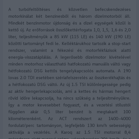
A turbófeltöltéses és közvetlen befecskendezéses
motorkínálat két benzinesből és három dízelmotorból áll.
Mindkét benzinmotor újdonság és a dízel egységek közül is
kettő új. Az erőforrások összlökettérfogata 1,0, 1,5, 1,6 és 2,0
liter, teljesítményük a 85 kW (115 LE) és 140 kW (190 LE)
közötti tartományt fedi le. Kelléktárukhoz tartozik a stop-start
rendszer, valamint a fékezési és motorfékfázisok alatti
energia-visszatáplálás. A legerősebb dízelmotor kivételével
minden motorhoz választható hatfokozatú manuális váltó vagy
hétfokozatú DSG kettős tengelykapcsolós automata. A 190
lovas 2.0 TDI esetében szériafelszerelés az összkerékhajtás és
a hétfokozatú DSG váltó. Az új 1.5 TSI különlegessége pedig
az aktív hengerlekapcsolás, ami a kettes és hármas hengert
rövid időre lekapcsolja, ha nincs szükség a teljesítményükre.
Így a motor kevesebbet fogyaszt, és a vezetési stílustól
függően akár 0,5 liter benzint is megtakarít 100
kilométerenként. Az ACT rendszert az 1400–4000
fordulat/perc tartományon, legfeljebb 130 km/h sebességig
aktiválja a vezérlés. A Karoq az 1.5 TSI motorral 8,4
másodperc alatt gyorsul százra, végsebessége 204 km/h, és a