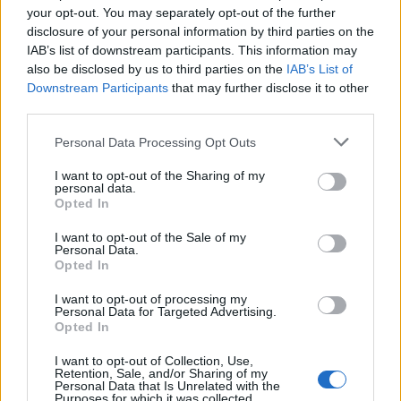
your opt-out. You may separately opt-out of the further
disclosure of your personal information by third parties on the
IAB’s list of downstream participants. This information may
also be disclosed by us to third parties on the
IAB’s List of
Downstream Participants
that may further disclose it to other
Mindamellett többek közt olyan vezetői segédrendszereket
third parties.
kínál a gyár, mint a Park Assist, a Lane Assist sávtartó rendszer
vagy az úgynevezett Torlódási asszisztens. Még fokozottabb
Please note that this website/app uses one or more Google
Personal Data Processing Opt Outs
biztonságról gondoskodik a Blind Spot Detect holttér-figyelő
services and may gather and store information including but
rendszer, aprediktív gyalogosvédelmi funkciót is kínálóFront
not limited to your visit or usage behaviour. You may click to
I want to opt-out of the Sharing of my
personal data.
Assist ráfutásgátló, vagy az Emergency Assist vészhelyzeti
grant or deny consent to Google and its third-party tags to
Opted In
segéd.
use your data for below specified purposes in below Google
consent section.
I want to opt-out of the Sale of my
Personal Data.
Opted In
I want to opt-out of processing my
Personal Data for Targeted Advertising.
Opted In
I want to opt-out of Collection, Use,
Retention, Sale, and/or Sharing of my
Personal Data that Is Unrelated with the
Purposes for which it was collected.