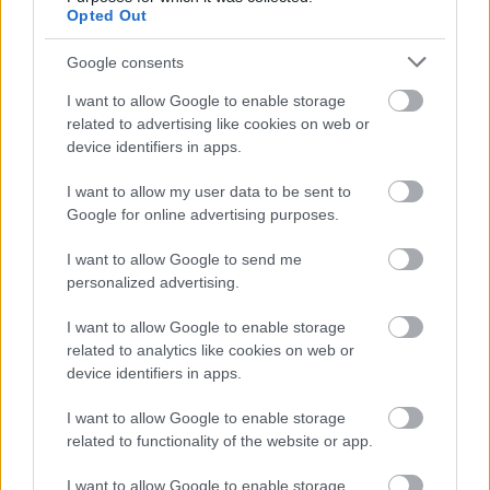
Opted Out
Google consents
I want to allow Google to enable storage
related to advertising like cookies on web or
Az összkerékhajtású változatokkívánságra Offroad terepjáró
device identifiers in apps.
üzemmódot is kínálnak, ami a szilárd burkolatú utakról
letérvetovább javítja a menetjellemzőket. Az Offroad
I want to allow my user data to be sent to
üzemmódban a tapadás fokozására az ASR kipörgésgátló
Google for online advertising purposes.
nagyobb mértékű kipörgést engedélyez, az EDS elektronikus
differenciálzár-hatású funkció pedig határozottabban és
I want to allow Google to send me
gyorsabban reagál. Szükség esetén a visszagurulás gátló és a
personalized advertising.
lejtmenetvezérlő is aktiválódik – az utóbbi a haladási
sebességet az aktuális értéken tartja. A szintén opcionális DCC
I want to allow Google to enable storage
lengéscsillapítás-szabályzás is másképpen működik terepjáró
related to analytics like cookies on web or
üzemmódban, emellett a gázpedál reakciói is valamivel
device identifiers in apps.
lassabbak. Az ABS blokkolásgátló kevésbé intenzív
szabályzásra vált, így a kerekek előtt föltorlódhat a fékezést
I want to allow Google to enable storage
elősegítő földhalom.
related to functionality of the website or app.
I want to allow Google to enable storage