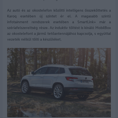
Az autó és az okostelefon közötti intelligens összeköttetés a
Karoq esetében új szintet ér el. A magasabb szintű
infotainment rendszerek esetében a SmartLink+ már a
szériafelszereltség része. Az induktív töltést is kínáló MobilBox
az okostelefont a jármű tetőantennájához kapcsolja, s egyúttal
vezeték nélkül tölti a készüléket.