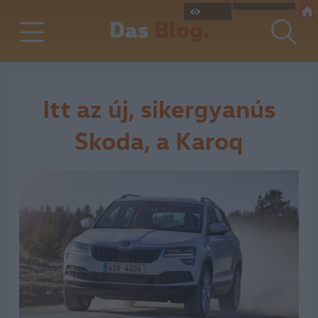
Das
Blog.
Itt az új, sikergyanús
Skoda, a Karoq