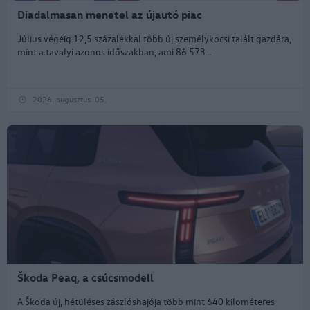
Diadalmasan menetel az újautó piac
Július végéig 12,5 százalékkal több új személykocsi talált gazdára,
mint a tavalyi azonos időszakban, ami 86 573...
2026. augusztus. 05.
Škoda Peaq, a csúcsmodell
A Škoda új, hétüléses zászlóshajója több mint 640 kilométeres