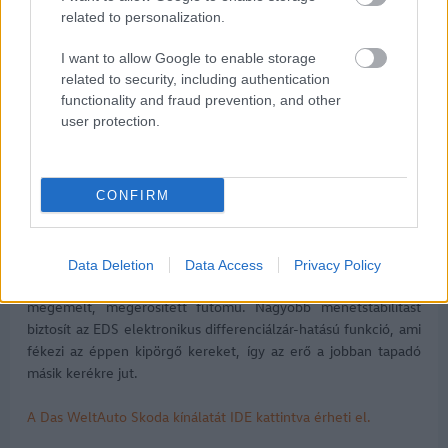
related to personalization.
I want to allow Google to enable storage
related to security, including authentication
functionality and fraud prevention, and other
user protection.
CONFIRM
Data Deletion
Data Access
Privacy Policy
Keményebb útviszonyok között a Karoq előnyére válhat a
megemelt, megerősített futómű. Nagyobb menetstabilitást
biztosít az EDS elektronikus differenciálzár-hatású funkció, ami
fékezi az éppen kipörgő kereket, így az erő a jobban tapadó
másik kerékre jut.
A Das WeltAuto Skoda kínálatát IDE kattintva érheti el.