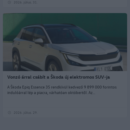
2026. július. 31.
Vonzó árral csábít a Škoda új elektromos SUV-ja
A Škoda Epiq Essence 35 rendkívül kedvező 9 899 000 forintos
indulóárral lép a piacra, várhatóan októbertől. Az...
2026. július. 29.