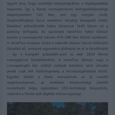
ügyelt arra, hogy modelljei kategóriájukban a legtágasabbak
legyenek. Így a Karoq csomagterének befogadóképessége
alaphelyzetben 521 liter, ami egy ennyire rövid,
összkerékhajtású kocsi esetében tényleg kimagasló érték.
Ráadásul előredöntött hátsó üléssorral 1630 literre nő a
puttony térfogata. Az opcionális VarioFlex hátsó üléssor
esetén a csomagtartó mérete 479–588 liter között variálható.
A VarioFlex rendszer révén a második üléssor három különálló
üléséből áll, amelyek egyenként állíthatók és el is távolíthatók
– így a kompakt szabadidő-autó az akár 1810 literes
csomagtérrel büszkélkedhet. A VarioFlex üléssor vagy a
csomagtérajtó kéz nélküli nyitását lehetővé tévő virtuális
pedál csak két különlegesség a kocsiszolgáltatásai közül.
Egyebe között a listán szerepelnek az új vezetői
segédrendszerek, az Ambition felszereltségi szinttől
rendelhető teljes egészében LED-technikájú fényszórók,
valamint a Skoda első digitális műszeregysége.