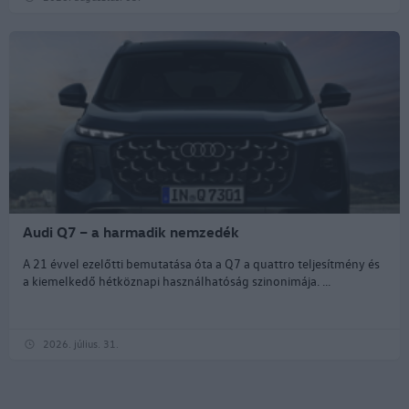
Audi Q7 – a harmadik nemzedék
A 21 évvel ezelőtti bemutatása óta a Q7 a quattro teljesítmény és
a kiemelkedő hétköznapi használhatóság szinonimája. ...
2026. július. 31.