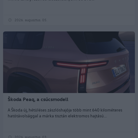
2026. augusztus. 05.
Škoda Peaq, a csúcsmodell
A Škoda új, hétüléses zászlóshajója több mint 640 kilométeres
hatótávolsággal a márka tisztán elektromos hajtású...
2026. augusztus. 03.