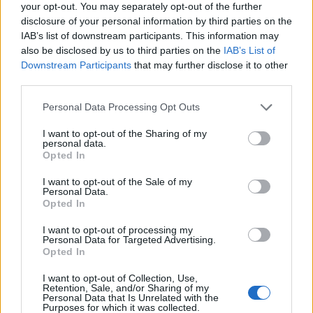
your opt-out. You may separately opt-out of the further
disclosure of your personal information by third parties on the
IAB’s list of downstream participants. This information may
also be disclosed by us to third parties on the
IAB’s List of
Downstream Participants
that may further disclose it to other
third parties.
Please note that this website/app uses one or more Google
Personal Data Processing Opt Outs
services and may gather and store information including but
not limited to your visit or usage behaviour. You may click to
I want to opt-out of the Sharing of my
personal data.
grant or deny consent to Google and its third-party tags to
Opted In
use your data for below specified purposes in below Google
consent section.
I want to opt-out of the Sale of my
Personal Data.
Opted In
Kommentek
I want to opt-out of processing my
Personal Data for Targeted Advertising.
Opted In
A hozzászólások a
vonatkozó jogszabályok
értelmében felhasználói
tartalomnak minősülnek, értük a
szolgáltatás technikai
üzemeltetője
I want to opt-out of Collection, Use,
semmilyen felelősséget nem vállal, azokat nem ellenőrzi. Kifogás esetén
Retention, Sale, and/or Sharing of my
forduljon a blog szerkesztőjéhez. Részletek a
Felhasználási feltételekben
és
Personal Data that Is Unrelated with the
az
adatvédelmi tájékoztatóban
.
Purposes for which it was collected.