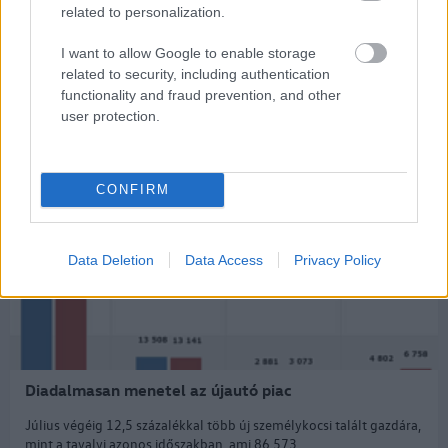
Negyedével nőtt a használtimport, csökkenőben az
related to personalization.
itthoni kínálati árak
I want to allow Google to enable storage
A forint erősödésével párhuzamosan nagyot lendült a
related to security, including authentication
használtautó import, ami révén mérséklődőben van a piaci...
functionality and fraud prevention, and other
user protection.
2026. augusztus. 07.
CONFIRM
Data Deletion
Data Access
Privacy Policy
Diadalmasan menetel az újautó piac
Július végéig 12,5 százalékkal több új személykocsi talált gazdára,
mint a tavalyi azonos időszakban, ami 86 573...