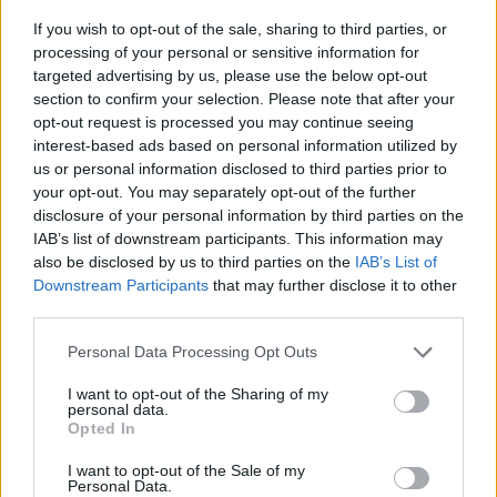
gyártása 1950 nyarán egy új düsseldorfi üzemben vette
If you wish to opt-out of the sale, sharing to third parties, or
kezdetét.
processing of your personal or sensitive information for
targeted advertising by us, please use the below opt-out
section to confirm your selection. Please note that after your
opt-out request is processed you may continue seeing
interest-based ads based on personal information utilized by
us or personal information disclosed to third parties prior to
your opt-out. You may separately opt-out of the further
disclosure of your personal information by third parties on the
IAB’s list of downstream participants. This information may
also be disclosed by us to third parties on the
IAB’s List of
Downstream Participants
that may further disclose it to other
third parties.
Please note that this website/app uses one or more Google
Personal Data Processing Opt Outs
services and may gather and store information including but
not limited to your visit or usage behaviour. You may click to
I want to opt-out of the Sharing of my
personal data.
grant or deny consent to Google and its third-party tags to
Opted In
use your data for below specified purposes in below Google
consent section.
I want to opt-out of the Sale of my
Personal Data.
A Volkswagenwerk AG szervezésében 1969-ben egyesült az