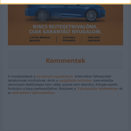
Kommentek
A hozzászólások a
vonatkozó jogszabályok
értelmében felhasználói
tartalomnak minősülnek, értük a
szolgáltatás technikai
üzemeltetője
semmilyen felelősséget nem vállal, azokat nem ellenőrzi. Kifogás esetén
forduljon a blog szerkesztőjéhez. Részletek a
Felhasználási feltételekben
és
az
adatvédelmi tájékoztatóban
.