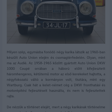
Milyen szép, egymásba fonódó négy karika látszik az 1960-ban
készült Auto Union elején és csomagtérfedelén. Olyan, mint
ma az Audié. Az 1958-1965 között gyártott Auto Union DKW
1000 Coupé orrában a háború előtt kifejlesztett
háromhengeres, kétütemű motor az első kerekeket hajtotta, a
négyfokozatú váltó a kormányon volt, tisztára, mint egy
Wartburg. Csak hát a kelet-német cég a DKW fronthatási és
motorépítési fejlesztéseit használta, és nem is fejlesztettek
rajta.
De nézzük a történet elejét, mert a négy karikának történelme