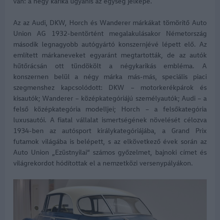
van: a négy karika ugyanis az egység jelképe.
Az az Audi, DKW, Horch és Wanderer márkákat tömörítő Auto
Union AG 1932-bentörtént megalakulásakor Németország
második legnagyobb autógyártó konszernjévé lépett elő. Az
említett márkaneveket egyaránt megtartották, de az autók
hűtőrácsán ott tündökölt a négykarikás embléma. A
konszernen belül a négy márka más-más, speciális piaci
szegmenshez kapcsolódott: DKW – motorkerékpárok és
kisautók; Wanderer – középkategóriájú személyautók; Audi – a
felső középkategória modelljei; Horch – a felsőkategória
luxusautói. A fiatal vállalat ismertségének növelését célozva
1934-ben az autósport királykategóriájába, a Grand Prix
futamok világába is belépett, s az elkövetkező évek során az
Auto Union „Ezüstnyilai“ számos győzelmet, bajnoki címet és
világrekordot hódítottak el a nemzetközi versenypályákon.