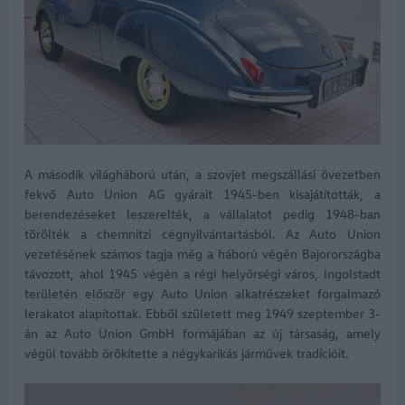
A második világháború után, a szovjet megszállási övezetben
fekvő Auto Union AG gyárait 1945-ben kisajátították, a
berendezéseket leszerelték, a vállalatot pedig 1948-ban
törölték a chemnitzi cégnyilvántartásból. Az Auto Union
vezetésének számos tagja még a háború végén Bajorországba
távozott, ahol 1945 végén a régi helyőrségi város, Ingolstadt
területén először egy Auto Union alkatrészeket forgalmazó
lerakatot alapítottak. Ebből született meg 1949 szeptember 3-
án az Auto Union GmbH formájában az új társaság, amely
végül tovább örökítette a négykarikás járművek tradícióit.