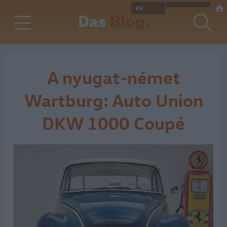
Das
Blog.
A nyugat-német
Wartburg: Auto Union
DKW 1000 Coupé