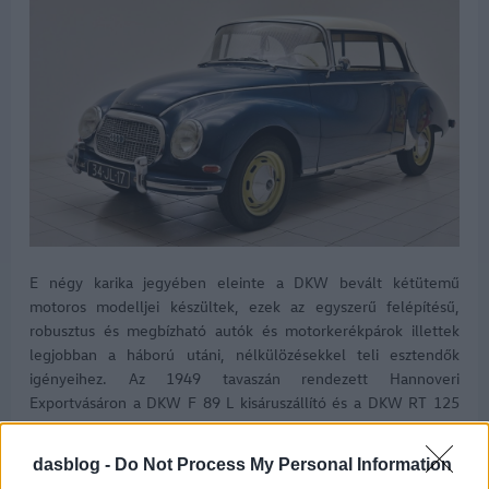
E négy karika jegyében eleinte a DKW bevált kétütemű
motoros modelljei készültek, ezek az egyszerű felépítésű,
robusztus és megbízható autók és motorkerékpárok illettek
legjobban a háború utáni, nélkülözésekkel teli esztendők
igényeihez. Az 1949 tavaszán rendezett Hannoveri
Exportvásáron a DKW F 89 L kisáruszállító és a DKW RT 125
W motorkerékpárral jelentek meg, amelyek tulajdonképpen
megalapozták az ingolstadti autógyártást. Ezzel párhuzamosan
dasblog -
Do Not Process My Personal Information
azonban már egy új DKW személyautó is készült, amelynek