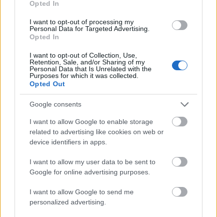
Opted In
Auto Union GmbH és a neckarsulmi NSU Motorenwerke AG.
Az új vállalat az Audi NSU Auto Union AG nevet kapta. Az Audi
I want to opt-out of processing my
Personal Data for Targeted Advertising.
és NSU a legkülönfélébb motorokat és hajtásrendszereket
Opted In
felvonultató, széles modellpalettája nyomán 1971-ben új
reklámszlogen született, amely egyfajta küldetésfilozófiaként
I want to opt-out of Collection, Use,
Retention, Sale, and/or Sharing of my
a mai napig kíséri a márkát: „A haladás technikája“.
Personal Data that Is Unrelated with the
Purposes for which it was collected.
Opted Out
Ennek szellemében mutatkozott be 1972-ben az Audi 80 első
generációja (B1-sorozat), amely számos műszaki újdonságával
Google consents
tűnt ki vetélytársai közül. Az első nemzedék modelljeiből
összesen több mint egymillió darab készült.
I want to allow Google to enable storage
related to advertising like cookies on web or
A Das WeltAuto használt autó kínálatát IDE kattintva érheti el.
device identifiers in apps.
Aktuális kínálatunk, kategóriák
I want to allow my user data to be sent to
Google for online advertising purposes.
szerint
I want to allow Google to send me
personalized advertising.