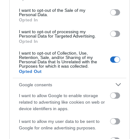
use your data for below specified purposes in below Google
consent section.
I want to opt-out of the Sale of my
Personal Data.
Opted In
A mozgalmának már 25 ezer tagja van. Megszavaztatja a
I want to opt-out of processing my
Personal Data for Targeted Advertising.
tagságot, hogy mit olvassanak legközelebb?
Opted In
Én vagyok a kezdeményező. Eleinte csak a témakört
I want to opt-out of Collection, Use,
Retention, Sale, and/or Sharing of my
határoztam meg, például, hogy legyen egy sporttal
Personal Data that Is Unrelated with the
kapcsolatos könyv, egy regény Szabó Magdától, vagy egy
Purposes for which it was collected.
Opted Out
olyan könyv, amelyet a szerzője 30 éves kora előtt írt. Újabban
már konkrét könyvet is javaslok, mert azt tapasztaltam, sokan
Google consents
tanácstalanok, és emiatt azt olvasták, amit én választottam.
I want to allow Google to enable storage
related to advertising like cookies on web or
device identifiers in apps.
I want to allow my user data to be sent to
Google for online advertising purposes.