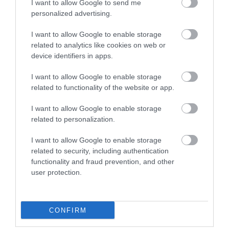
I want to allow Google to send me
personalized advertising.
I want to allow Google to enable storage
related to analytics like cookies on web or
device identifiers in apps.
I want to allow Google to enable storage
Ehhez kapcsolódik, hogy a közelmúltban a Pécsi
related to functionality of the website or app.
Tudományegyetemen posztgraduális diplomát szerzett
könyvmenedzsment szakon?
I want to allow Google to enable storage
related to personalization.
Kommunikációból és politológiából van alap és
mesterdiplomám, ezt az egyéves kurzust pedig azért
I want to allow Google to enable storage
végeztem el, mert nagyon érdekel a könyvkészítés a nyomdai
related to security, including authentication
munkálatoktól kezdve odáig, hogy milyen a jó kézirat. A
functionality and fraud prevention, and other
híradózás mellett ugyanis ezzel szeretnék foglalkozni a
user protection.
jövőben.
CONFIRM