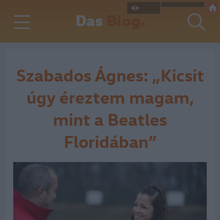
Das
Blog.
Szabados Ágnes: „Kicsit
úgy éreztem magam,
mint a Beatles
Floridában”