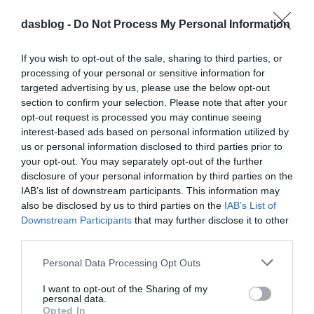
Szabadidőmben rengeteget sportolok és olvasok, amelyet
igyekszem népszerűsíteni. Mivel az átlagember évente
dasblog -
Do Not Process My Personal Information
legfeljebb három-négy könyvet olvas, négy évvel ezelőtt
indult a „nincs időm olvasni kihívás”, azzal a céllal, hogy
If you wish to opt-out of the sale, sharing to third parties, or
havonta elolvasunk egy könyvet. Ebből aztán szerte az
processing of your personal or sensitive information for
országban közönségtalálkozók tucatjai születtek. Nagyon
targeted advertising by us, please use the below opt-out
megható, hogy 100-150 ember összejön egy könyvtárban,
section to confirm your selection. Please note that after your
ahol az íróval beszélgetve ismerhetik meg a műveket. A
opt-out request is processed you may continue seeing
járvány előtt rendszeresen jártam közönségtalálkozókra az
interest-based ads based on personal information utilized by
ország számos településére, és ezért is nagyon fontos, hogy
us or personal information disclosed to third parties prior to
biztonságos autóval járjak.
your opt-out. You may separately opt-out of the further
disclosure of your personal information by third parties on the
IAB’s list of downstream participants. This information may
also be disclosed by us to third parties on the
IAB’s List of
Downstream Participants
that may further disclose it to other
third parties.
Please note that this website/app uses one or more Google
Personal Data Processing Opt Outs
services and may gather and store information including but
not limited to your visit or usage behaviour. You may click to
I want to opt-out of the Sharing of my
personal data.
grant or deny consent to Google and its third-party tags to
Opted In