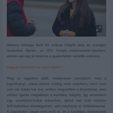
Néhány hónapja Audi A3 volánja mögött járja az országot
Szabados Ágnes, az RTL híradó műsorvezető-riportere,
akinek van egy jó tanácsa a gyakorlatlan vezetők számára.
Hogyan kezdődött az autós élete?
Még az egyetem alatt, húszévesen szereztem meg a
jogosítványt, utána viszont évekig nem vezettem, mert nem
volt mit. Aztán hat éve, amikor megvettem a kisautómat, nem
voltam igazán magabiztos a kormány mögött, így elmentem
egy vezetéstechnikai trénerhez, akivel hat órát vezetve
felfrissítettem készségeimet, ami meghozta az önbizalmamat.
A jogosítvány ugyan nem évül el, de a korábban megszerzett