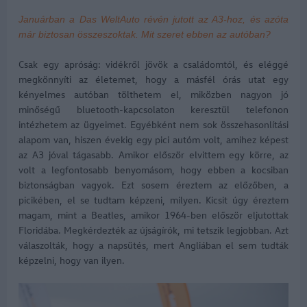
Januárban a Das WeltAuto révén jutott az A3-hoz, és azóta
már biztosan összeszoktak. Mit szeret ebben az autóban?
Csak egy apróság: vidékről jövök a családomtól, és eléggé
megkönnyíti az életemet, hogy a másfél órás utat egy
kényelmes autóban tölthetem el, miközben nagyon jó
minőségű bluetooth-kapcsolaton keresztül telefonon
intézhetem az ügyeimet. Egyébként nem sok összehasonlítási
alapom van, hiszen évekig egy pici autóm volt, amihez képest
az A3 jóval tágasabb. Amikor először elvittem egy körre, az
volt a legfontosabb benyomásom, hogy ebben a kocsiban
biztonságban vagyok. Ezt sosem éreztem az előzőben, a
picikében, el se tudtam képzeni, milyen. Kicsit úgy éreztem
magam, mint a Beatles, amikor 1964-ben először eljutottak
Floridába. Megkérdezték az újságírók, mi tetszik legjobban. Azt
válaszolták, hogy a napsütés, mert Angliában el sem tudták
képzelni, hogy van ilyen.