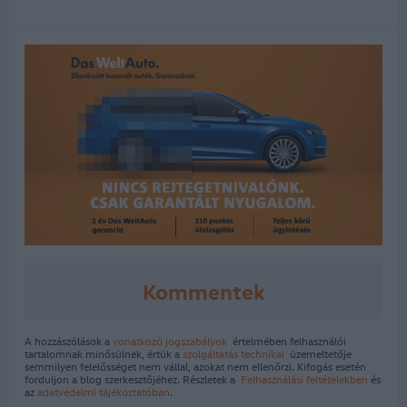
Kommentek
A hozzászólások a
vonatkozó jogszabályok
értelmében felhasználói
tartalomnak minősülnek, értük a
szolgáltatás technikai
üzemeltetője
semmilyen felelősséget nem vállal, azokat nem ellenőrzi. Kifogás esetén
forduljon a blog szerkesztőjéhez. Részletek a
Felhasználási feltételekben
és
az
adatvédelmi tájékoztatóban
.