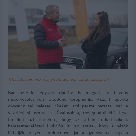
A híradós életnek milyen hatása van az autózására?
Bár hetente egyszer riportra is megyek, a híradós
műsorvezetés nem feltétlenül terepmunka. Viszont naponta
olvasunk fel baleseti híreket, ami persze hatással van a
vezetési stílusomra is. Óvatosabbá, meggondoltabbá tesz.
Emellett azt remélem, hogy az efféle tudósításoknak
balesetmegelőzési funkciója is van azáltal, hogy a nézők
láthatják, milyen eredménnyel jár a gyorshajtás, vagy a