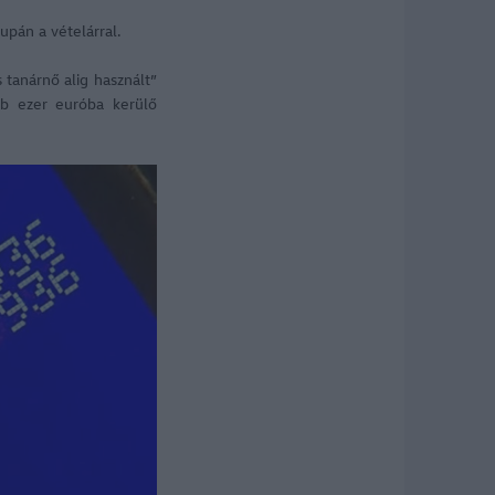
upán a vételárral.
 tanárnő alig használt”
bb ezer euróba kerülő