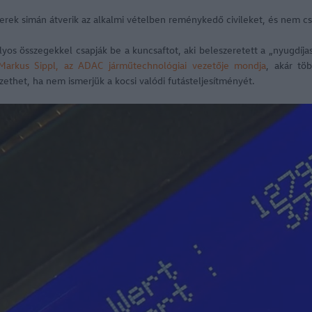
erek simán átverik az alkalmi vételben reménykedő civileket, és nem cs
yos összegekkel csapják be a kuncsaftot, aki beleszeretett a „nyugdíjas
Markus Sippl, az ADAC járműtechnológiai vezetője mondja
, akár tö
thet, ha nem ismerjük a kocsi valódi futásteljesítményét.