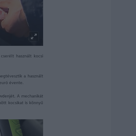
serélt használt kocsi
megtévesztik a használt
 euró évente.
wdenjét. A mechanikát
ött kocsikat is könnyű