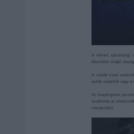
A német szövetségi r
kilométer óráját vissz
A csalók ezzel esetenk
autók vásárlóit vagy a
Az órapörgetés persz
leváltotta az elektro
manipulálni.