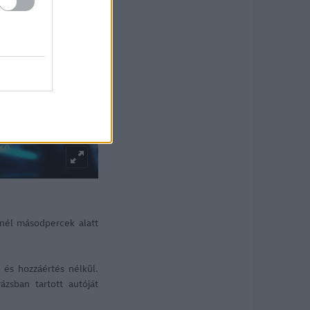
nél másodpercek alatt
 és hozzáértés nélkül.
zsban tartott autóját