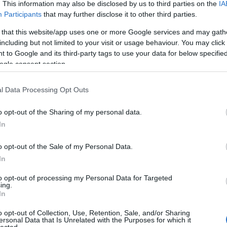
terneten szinte azonnal kínálják a megoldást hekkelésre. Illetve n
. This information may also be disclosed by us to third parties on the
IA
ényen csak azzal hirdetik a termékeiket, hogy azokkal könnyű beállíta
Participants
that may further disclose it to other third parties.
 that this website/app uses one or more Google services and may gath
e beszél. Az autóklub vett egy szabadon hozzáférhető eszközt, és rá
including but not limited to your visit or usage behaviour. You may click 
eot 208-ra és egy tavalyi Opel Grandland X-re.
 to Google and its third-party tags to use your data for below specifi
ogle consent section.
l Data Processing Opt Outs
o opt-out of the Sharing of my personal data.
In
o opt-out of the Sale of my Personal Data.
In
to opt-out of processing my Personal Data for Targeted
ing.
In
o opt-out of Collection, Use, Retention, Sale, and/or Sharing
ersonal Data that Is Unrelated with the Purposes for which it
lected.