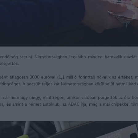
endőrség szerint Németországban legalább minden harmadik gazdát c
apörgették.
ént átlagosan 3000 euróval (1,1 millió forinttal) növelik az értéket, 
 lízingcéget. A becsült teljes kár Németországban körülbelül hatmilliárd
e már nem úgy megy, mint régen, amikor valóban pörgették az óra bo
nika, és amint a német autóklub, az ADAC írja, még a mai chipekkel töm