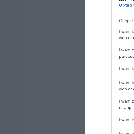
Opted 
Google 
I want t
Fotó: ADAC
web or d
A Ford és a Peugeot es
I want t
sebességmérőt is be ke
purpose
És lássunk csudát: a f
I want 
I want t
web or d
I want t
or app.
I want t
I want t