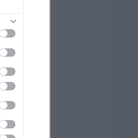
t; az Opelnél azonban a