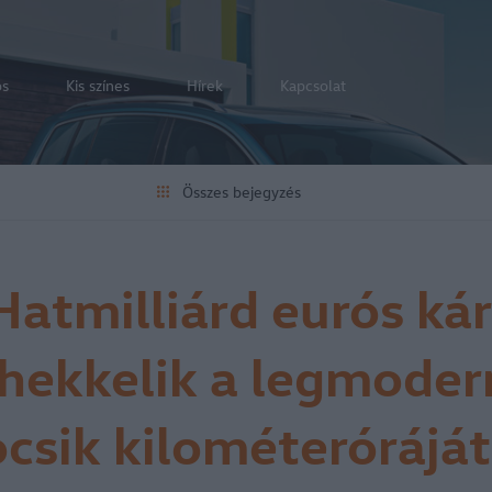
os
Kis színes
Hírek
Kapcsolat
Összes bejegyzés
Hatmilliárd eurós kár
ekkelik a legmode
csik kilométeróráját