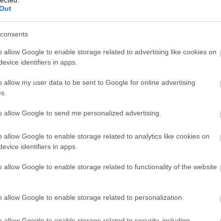
Out
consents
o allow Google to enable storage related to advertising like cookies on
evice identifiers in apps.
etében elég volt csak a diagnosztikai aljzatba csatlakoztatni az eszköz
o allow my user data to be sent to Google for online advertising
llett kapcsolni.
s.
utásteljesítmény néhány perc múlva a hamisított értékre ugrott.
to allow Google to send me personalized advertising.
o allow Google to enable storage related to analytics like cookies on
evice identifiers in apps.
o allow Google to enable storage related to functionality of the website
o allow Google to enable storage related to personalization.
o allow Google to enable storage related to security, including