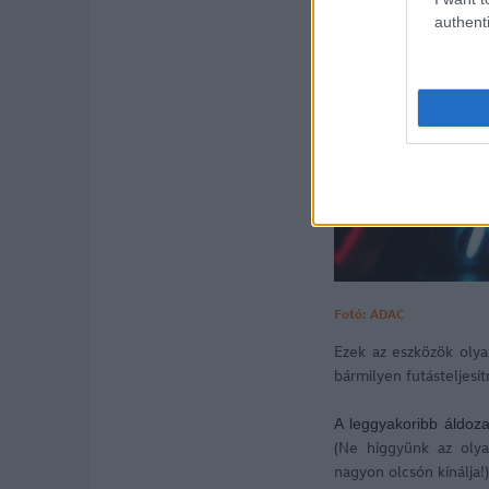
authenti
Fotó: ADAC
Ezek az eszközök oly
bármilyen futásteljesí
A leggyakoribb áldoz
(Ne higgyünk az olya
nagyon olcsón kínálja!