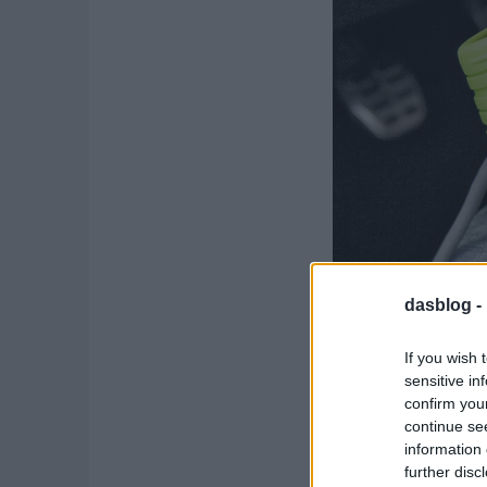
dasblog -
If you wish 
sensitive in
confirm you
continue se
Németországban (is) k
information 
csökkenthető egy-egy 
further disc