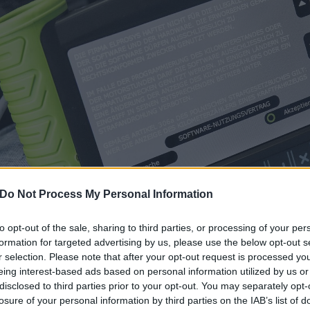
Do Not Process My Personal Information
to opt-out of the sale, sharing to third parties, or processing of your per
formation for targeted advertising by us, please use the below opt-out s
r selection. Please note that after your opt-out request is processed y
eing interest-based ads based on personal information utilized by us or
önnyű hozzáférni azokhoz a pár száz euróba kerülő berendezésekhez, a
disclosed to third parties prior to your opt-out. You may separately opt-
autó futásteljesítménye, sőt az autóklub rámutat, hogy amint új mo
losure of your personal information by third parties on the IAB’s list of