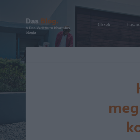
Das
Blog.
Cikkek
Haszn
A Das WeltAuto hivatalos
blogja
megh
ko