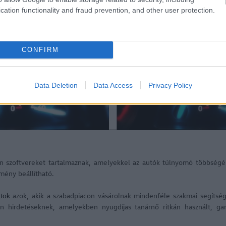
cation functionality and fraud prevention, and other user protection.
CONFIRM
Data Deletion
Data Access
Privacy Policy
an szoftvereket tartalmaznak, amelyekkel az autók túlnyomó többségé
tmény beállítható.
azok, akik a szabadpiacon vásárolnak mindenféle szakmai segítség
atok
n hirdetéseknek, amelyekben nyugdíjas tanárnő ritkán használt, gará
)