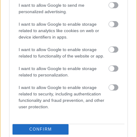
I want to allow Google to send me
personalized advertising.
I want to allow Google to enable storage
related to analytics like cookies on web or
device identifiers in apps.
I want to allow Google to enable storage
related to functionality of the website or app.
I want to allow Google to enable storage
related to personalization.
I want to allow Google to enable storage
related to security, including authentication
functionality and fraud prevention, and other
Kommentek
user protection.
A hozzászólások a
vonatkozó jogszabályok
értelmében felhasználói
tartalomnak minősülnek, értük a
szolgáltatás technikai
üzemeltetője
CONFIRM
semmilyen felelősséget nem vállal, azokat nem ellenőrzi. Kifogás esetén
forduljon a blog szerkesztőjéhez. Részletek a
Felhasználási feltételekben
és