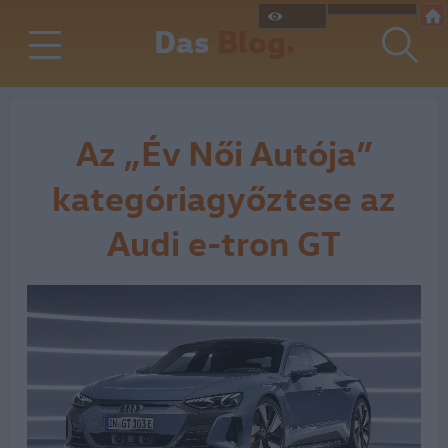
Das
Blog.
Az „Év Női Autója”
kategóriagyőztese az
Audi e-tron GT