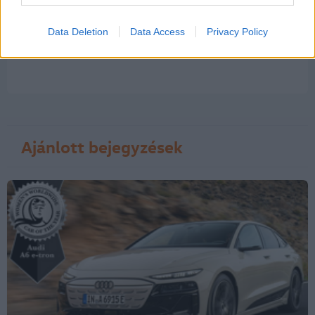
az
adatvédelmi tájékoztatóban
.
Data Deletion
Data Access
Privacy Policy
Ajánlott bejegyzések