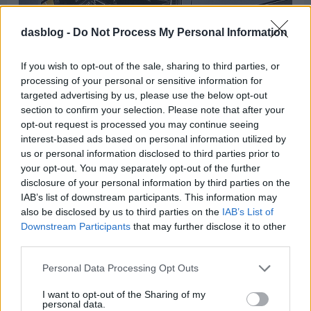
dasblog -
Do Not Process My Personal Information
If you wish to opt-out of the sale, sharing to third parties, or
processing of your personal or sensitive information for
targeted advertising by us, please use the below opt-out
section to confirm your selection. Please note that after your
opt-out request is processed you may continue seeing
interest-based ads based on personal information utilized by
us or personal information disclosed to third parties prior to
A zsűritagok a világjárvány idején az élet és a munka terén
your opt-out. You may separately opt-out of the further
felvetődő, egyaránt jelentős kihívások ellenére is különös
disclosure of your personal information by third parties on the
erőfeszítéseket tettek annak érdekében, hogy e modellek
IAB’s list of downstream participants. This information may
volánja mögé ülve értékelhessék őket. Ezt követően a
also be disclosed by us to third parties on the
IAB’s List of
zsűritagok a hat kategóriagyőztes közül választják ki az Év
Downstream Participants
that may further disclose it to other
Legjobb Autóját („Best Car of the Year”). Az eredményhirdetés
third parties.
március második hetében, azaz a Nemzetközi Nőnap körül
várható.
Please note that this website/app uses one or more Google
Personal Data Processing Opt Outs
services and may gather and store information including but
not limited to your visit or usage behaviour. You may click to
I want to opt-out of the Sharing of my
personal data.
grant or deny consent to Google and its third-party tags to