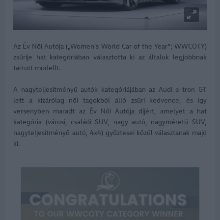
Az Év Női Autója („Women's World Car of the Year”; WWCOTY)
zsűrije hat kategóriában választotta ki az általuk legjobbnak
tartott modellt.
A nagyteljesítményű autók kategóriájában az Audi e-tron GT
lett a kizárólag női tagokból álló zsűri kedvence, és így
versenyben maradt az Év Női Autója díjért, amelyet a hat
kategória (városi, családi SUV, nagy autó, nagyméretű SUV,
nagyteljesítményű autó, 4x4) győztesei közül választanak majd
ki.