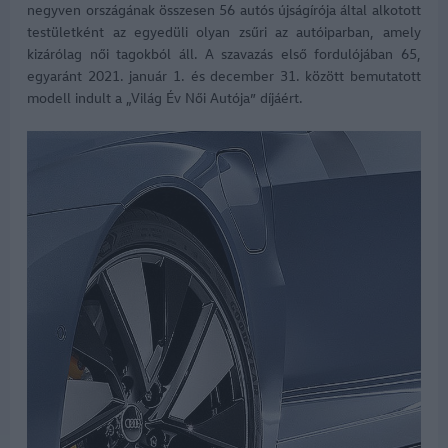
negyven országának összesen 56 autós újságírója által alkotott
testületként az egyedüli olyan zsűri az autóiparban, amely
kizárólag női tagokból áll. A szavazás első fordulójában 65,
egyaránt 2021. január 1. és december 31. között bemutatott
modell indult a „Világ Év Női Autója” díjáért.