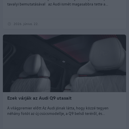
tavalyi bemutatásával az Audi ismét magasabbra tette a...
2026. június. 22.
Ezek várják az Audi Q9 utasait
A világpremier előtt Az Audi jónak látta, hogy közzé tegyen
néhány fotót az új csúcsmodellje, a Q9 belső teréről, és...