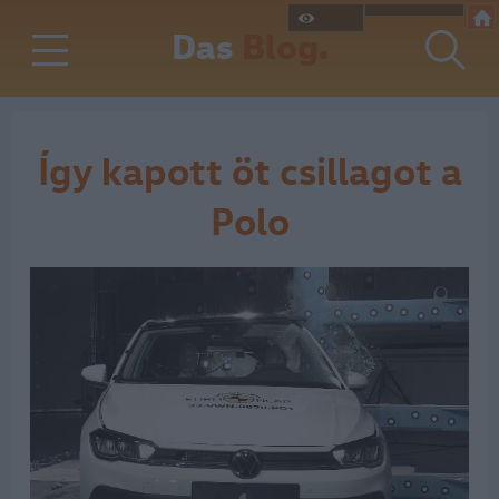
Das
Blog.
Így kapott öt csillagot a
Polo