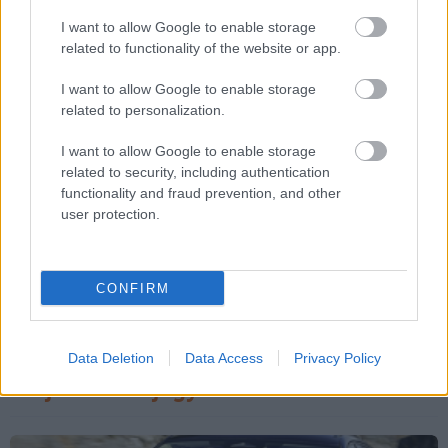
I want to allow Google to enable storage
related to functionality of the website or app.
Kommentek
I want to allow Google to enable storage
related to personalization.
A hozzászólások a
vonatkozó jogszabályok
értelmében felhasználói
tartalomnak minősülnek, értük a
szolgáltatás technikai
üzemeltetője
I want to allow Google to enable storage
semmilyen felelősséget nem vállal, azokat nem ellenőrzi. Kifogás esetén
forduljon a blog szerkesztőjéhez. Részletek a
Felhasználási feltételekben
és
related to security, including authentication
az
adatvédelmi tájékoztatóban
.
functionality and fraud prevention, and other
user protection.
CONFIRM
Data Deletion
Data Access
Privacy Policy
Ajánlott bejegyzések