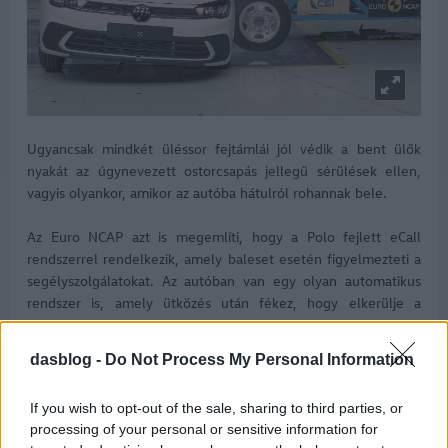
Ugyancsak mindkét üléssor fejtámlái jól védik a bent ülők
nyakát az úgynevezett ostorcsapás jellegű sérülések ellen,
vagyis olyankor, amikor az autóba hátulról rohannak bele.
Az Euro NCAP azt is megemlíti, hogy a Polo fejlett eCall
rendszerrel rendelkezik, amely baleset esetén figyelmezteti a
segélyszolgálatokat. Az autóban van egy olyan automatikus
rendszer is, amely ütközés után fékez, hogy elkerülje a
másodlagos ütközéseket.
dasblog -
Do Not Process My Personal Information
If you wish to opt-out of the sale, sharing to third parties, or
processing of your personal or sensitive information for