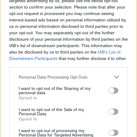
targeted advertising by us, please use the below opt-out
section to confirm your selection. Please note that after your
opt-out request is processed you may continue seeing
interest-based ads based on personal information utilized by
us or personal information disclosed to third parties prior to
your opt-out. You may separately opt-out of the further
disclosure of your personal information by third parties on the
IAB’s list of downstream participants. This information may
also be disclosed by us to third parties on the
IAB’s List of
Downstream Participants
that may further disclose it to other
Aktuális kínálatunk, kategóriák
third parties.
szerint
Please note that this website/app uses one or more Google
Personal Data Processing Opt Outs
services and may gather and store information including but
not limited to your visit or usage behaviour. You may click to
I want to opt-out of the Sharing of my
personal data.
grant or deny consent to Google and its third-party tags to
Opted In
use your data for below specified purposes in below Google
consent section.
I want to opt-out of the Sale of my
Personal Data.
Opted In
I want to opt-out of processing my
Personal Data for Targeted Advertising.