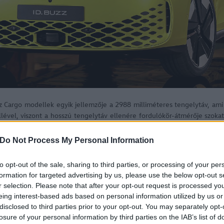
zz Cargo modellek egyik jellemzője a 2988 milliméteres tengelytáv, am
lével, viszont a hosszú tengelytáv ellenére fordulókör-átmérője szokatla
Do Not Process My Personal Information
sza 4712 milliméter, ám a 1985 milliméteres szélesség 81 milliméte
l a busz sziluettje egy négyzet, hiszen a magassága 1938 milliméter.
to opt-out of the sale, sharing to third parties, or processing of your per
formation for targeted advertising by us, please use the below opt-out s
r selection. Please note that after your opt-out request is processed y
eing interest-based ads based on personal information utilized by us or
disclosed to third parties prior to your opt-out. You may separately opt-
losure of your personal information by third parties on the IAB’s list of