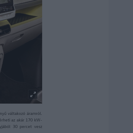
ényű váltakozó áramról.
érheti az akár 170 kW-
yjából 30 percet vesz