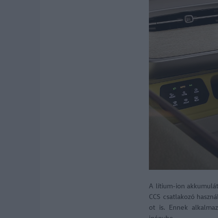
A lítium-ion akkumulát
CCS csatlakozó haszná
ot is. Ennek alkalma
igénybe.