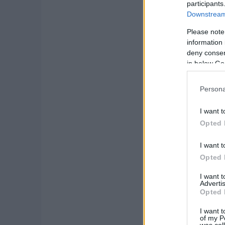
participants
Downstream 
Please note
information 
deny consent
in below Go
Persona
I want t
Opted 
I want t
Opted 
I want 
Advertis
Opted 
I want t
of my P
was col