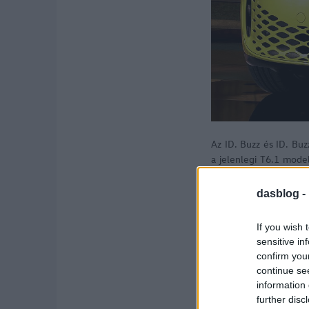
Az ID. Buzz és ID. Bu
a jelenlegi T6.1 model
meg a 11,1 métert.
dasblog -
Mindkét változat hos
szélessége. Így szembő
If you wish 
sensitive in
confirm you
continue se
information 
further disc