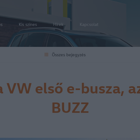
os
Kis színes
Hírek
Kapcsolat
Összes bejegyzés
 a VW első e-busza, az
BUZZ