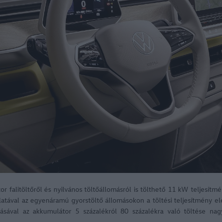
or falitöltőről és nyilvános töltőállomásról is tölthető 11 kW teljesítm
latával az egyenáramú gyorstöltő állomásokon a töltési teljesítmény el
zásával az akkumulátor 5 százalékról 80 százalékra való töltése nag