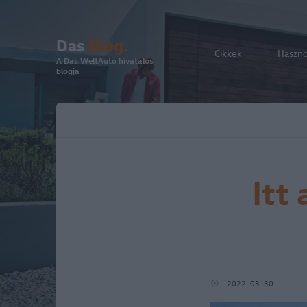
Das
Blog.
Cikkek
Haszn
A Das WeltAuto hivatalos
blogja
Itt
2022. 03. 30.