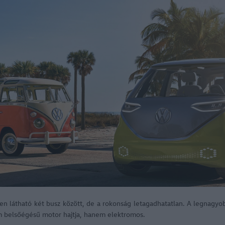
pen látható két busz között, de a rokonság letagadhatatlan. A legnagy
 belsőégésű motor hajtja, hanem elektromos.