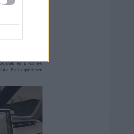
moduláris elektromos
 el árammal a 150 kW
 boxermotor – a hátsó
ciójának és a könnyű
ontja. Ezek együttesen