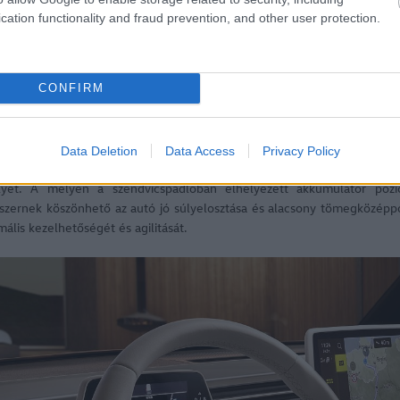
cation functionality and fraud prevention, and other user protection.
CONFIRM
en márka ID. családjának minden modellje, az ID. Buzz is az MEB 
y 77 kWh kapacitású akkumulátor (bruttó kapacitás: 82 kWh) látja
Data Deletion
Data Access
Privacy Policy
omos motort, amely – hasonlóan ahhoz, ahogy a T1 modellnél egykor a
lyet. A mélyen a szendvicspadlóban elhelyezett akkumulátor pozí
szernek köszönhető az autó jó súlyelosztása és alacsony tömegközépp
imális kezelhetőségét és agilitását.