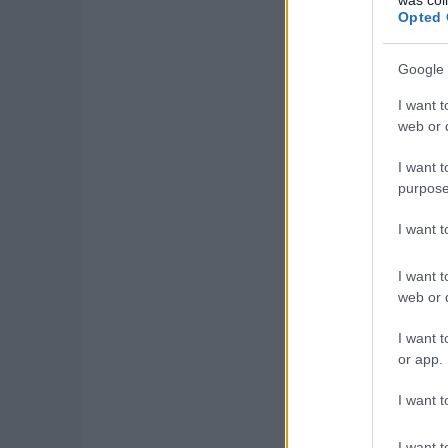
De a legnagyobb húzás
Opted 
0,29, míg az első gen
Google 
Az egyterű változat b
hely az utazás során. 
I want t
Cargo áruszállító kivi
web or d
válaszfal másik oldalá
áru befogadására is ké
I want t
purpose
I want 
I want t
web or d
I want t
or app.
I want t
I want t