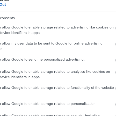
, hogy az ID. Buzz légellenállási együtthatója mindössze 0,285, az ID
Out
erációs modellé még 0,41 volt.
consents
arátságos hangulatú belterében öt személynek és akár 1120 liternyi
Ha a második üléssort lehajtjuk, a csomagtér befogadóképessége 2 205 
o allow Google to enable storage related to advertising like cookies on
telnél az ügyfél kívánsága alapján két vagy három ülés kerül az első s
evice identifiers in apps.
n 3,9 köbméteres rakodótér található, ami akár két szabvány raklapnyi,
pes.
o allow my user data to be sent to Google for online advertising
s.
to allow Google to send me personalized advertising.
o allow Google to enable storage related to analytics like cookies on
evice identifiers in apps.
o allow Google to enable storage related to functionality of the website
o allow Google to enable storage related to personalization.
o allow Google to enable storage related to security, including