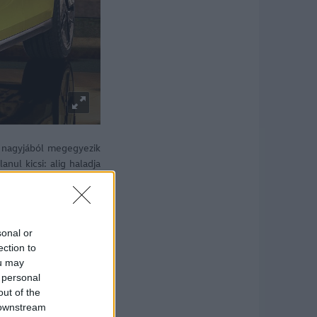
i nagyjából megegyezik
nul kicsi: alig haladja
rrel több mint a T6.1
sonal or
ection to
ou may
 personal
out of the
 downstream