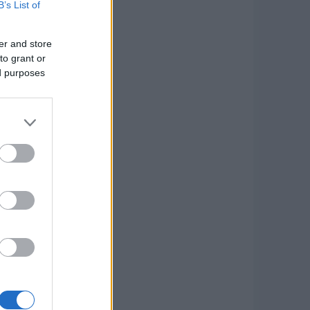
B’s List of
er and store
to grant or
ed purposes