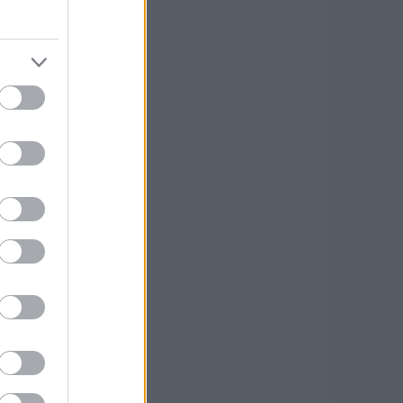
. Buzz Cargóé pedig ez
 csomagnak jut bőséges
literre nő. Az ID. Buzz
orba. Az ülések mögötti
 keresztben elhelyezett