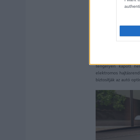
authenti
Akárcsak a Volkswag
platformra épül. Eg
teljesítményű elektr
tengelyen kapott he
elektromos hajtásrend
biztosítják az autó opt