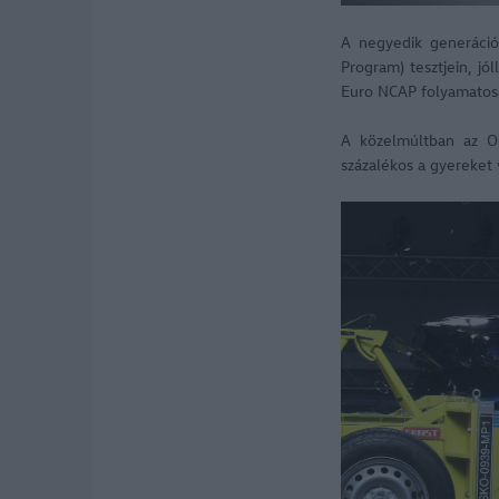
A negyedik generáció
Program) tesztjein, jó
Euro NCAP folyamatosan
A közelmúltban az Oc
százalékos a gyereket 