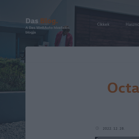
Das
Blog.
Cikkek
Haszn
A Das WeltAuto hivatalos
blogja
Octav
2022. 12. 28.