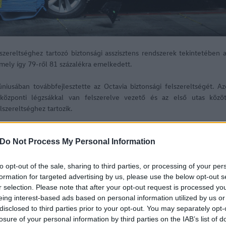
szereltséghez tartozó biztonsági asszisztens rendszerek tekintetében a
ely így 79-ről 81 százalékra emelkedett.
iusában továbbfejlesztette az Octavia biztonsági felszereltségét. A
központi légzsákkal van felszerelve vezető és az első utas közö
lszereltséghez tartozik.
Do Not Process My Personal Information
to opt-out of the sale, sharing to third parties, or processing of your per
formation for targeted advertising by us, please use the below opt-out s
r selection. Please note that after your opt-out request is processed y
eing interest-based ads based on personal information utilized by us or
disclosed to third parties prior to your opt-out. You may separately opt-
losure of your personal information by third parties on the IAB’s list of