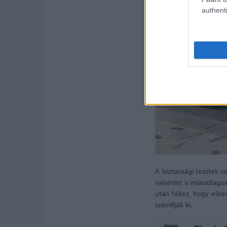
authenti
A biztonsági tesztek v
valamint a másodlagos 
után fékez, hogy elke
számítják ki.