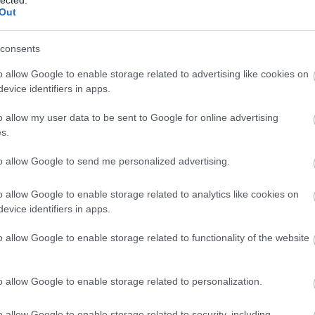
Out
consents
o allow Google to enable storage related to advertising like cookies on
evice identifiers in apps.
o allow my user data to be sent to Google for online advertising
s.
to allow Google to send me personalized advertising.
o allow Google to enable storage related to analytics like cookies on
ezéssel szemben támasztott követelmények is egyre magasa
evice identifiers in apps.
zereinek legújabb generációja automatikusan fékezésbe kezd, ha üt
o allow Google to enable storage related to functionality of the website
, vagy az autó sávját keresztező kerékpáros tűnik fel. A Driver Al
iovizuális figyelmeztetést is ad.
o allow Google to enable storage related to personalization.
o allow Google to enable storage related to security, including