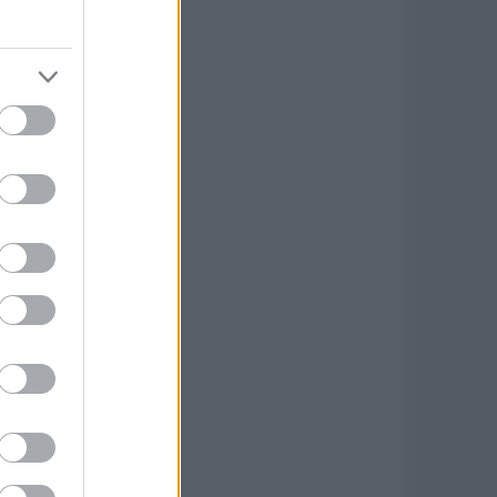
bbak, ezért a Škoda
közésveszély fenyeget
ert fáradtságérzékelő