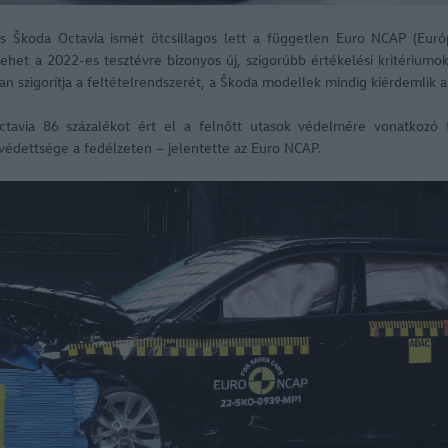
s Škoda Octavia ismét ötcsillagos lett a független Euro NCAP (Európ
llehet a 2022-es tesztévre bizonyos új, szigorúbb értékelési kritériumo
 szigorítja a feltételrendszerét, a Škoda modellek mindig kiérdemlik a
tavia 86 százalékot ért el a felnőtt utasok védelmére vonatkozó 
védettsége a fedélzeten – jelentette az Euro NCAP.