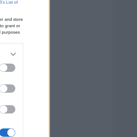
B’s List of
er and store
to grant or
ed purposes
n szimulálják a valódi
ől 60 km/h-ra növelték,
a vizsgált járműnek 55