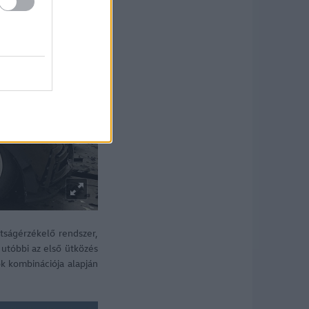
dtságérzékelő rendszer,
 utóbbi az első ütközés
k kombinációja alapján