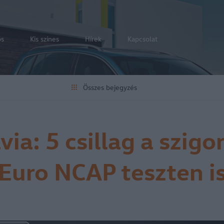
os
Kis színes
Hírek
Kapcsolat
Összes bejegyzés
ia: 5 csillag a szigo
Euro NCAP teszten i