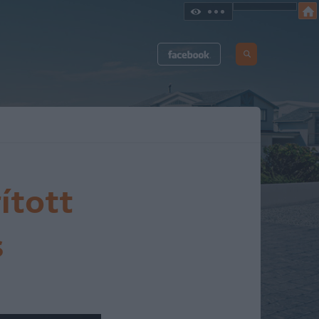
rított
s