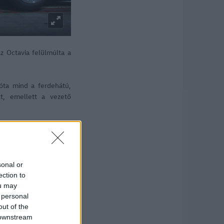
z Octavia felülmúlta a
zóta mind a ferdehátú,
tt, emellett a vezető
sonal or
ection to
ou may
 personal
out of the
 downstream