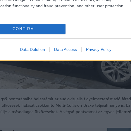
cation functionality and fraud prevention, and other user protection.
CONFIRM
Data Deletion
Data Access
Privacy Policy
égső pontszámába beleszámít az audiovizuális figyelmeztetést adó fára
ütközések hatását csökkentő Multi-Collision Brake teljesítménye is. Ez
rülje a másodlagos ütközéseket. A végső pontszámot az egyes jellemző