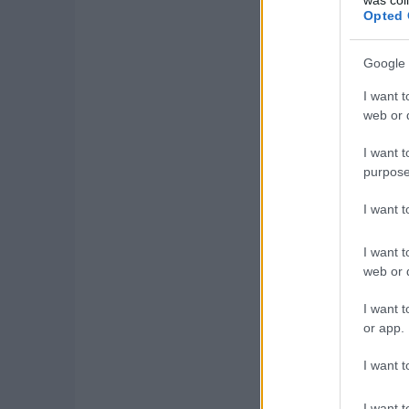
Opted 
Google 
I want t
web or d
I want t
purpose
I want 
I want t
Az autonóm vészfék
web or d
vezetőtámogató rends
I want t
egy kereszteződésben
or app.
rendszer mostantól aud
I want t
I want t