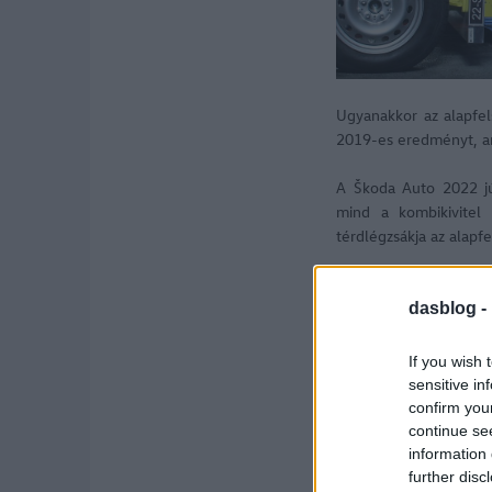
Ugyanakkor az alapfel
2019-es eredményt, am
A Škoda Auto 2022 jún
mind a kombikivitel 
térdlégzsákja az alapfe
dasblog -
If you wish 
sensitive in
confirm you
continue se
information 
further disc