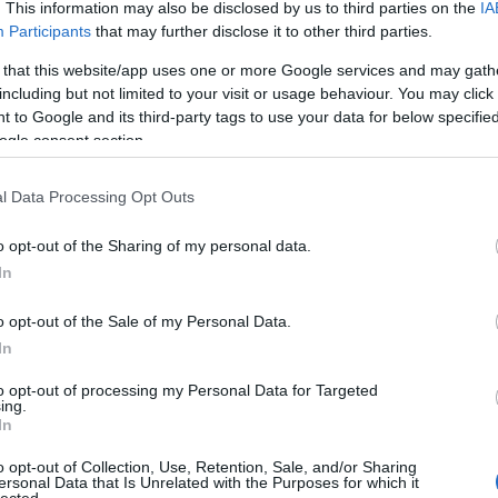
. This information may also be disclosed by us to third parties on the
IA
Participants
that may further disclose it to other third parties.
 that this website/app uses one or more Google services and may gath
including but not limited to your visit or usage behaviour. You may click 
 to Google and its third-party tags to use your data for below specifi
ogle consent section.
l Data Processing Opt Outs
o opt-out of the Sharing of my personal data.
In
o opt-out of the Sale of my Personal Data.
igorítja folyamatosan a tesztelési protokollt, hogy minél valósághűbbe
In
gyebek között az oldalütközéses vizsgálatban a korlát sebességét 50-r
grammról 1400 kilogrammra nőtt. Ezek a változások azt jelentik, hogy 
to opt-out of processing my Personal Data for Targeted
ing.
si energiát kell biztonságosan elnyelnie, mint korábban.
In
o opt-out of Collection, Use, Retention, Sale, and/or Sharing
ersonal Data that Is Unrelated with the Purposes for which it
lected.