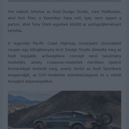
Hol másutt lehetne az Audi Design Studio, mint Malibuban,
ahol Iron Man, a Vasember háza volt, igaz, nem éppen a
parton, ahol Tony Stark egyebek között az autógyűjteményét
tartotta.
A legendás Pacific Coast Highway óceánparti útvonalától
csupán egy kőhajításnyira lévő Design Studio álmodta meg az
Audi legújabb,
activesphere concept
nevű tanulmány
modelljét, amely crossover-modellek merőben újszerű
formavilágát testesíti meg, amely ötvözi az Audi Sportback
eleganciáját, az SUV-modellek sokoldalúságával és a valódi
terepjáró képességekkel.