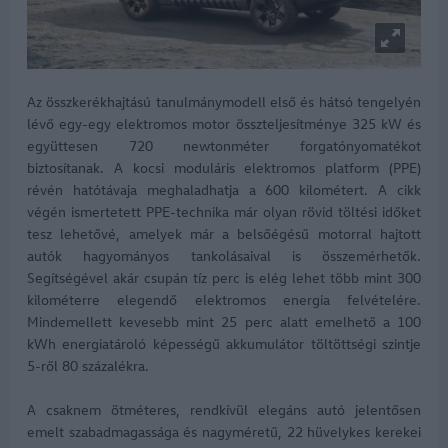
Az összkerékhajtású tanulmánymodell első és hátsó tengelyén
lévő egy-egy elektromos motor összteljesítménye 325 kW és
együttesen 720 newtonméter forgatónyomatékot
biztosítanak. A kocsi moduláris elektromos platform (PPE)
révén hatótávaja meghaladhatja a 600 kilométert. A cikk
végén ismertetett PPE-technika már olyan rövid töltési időket
tesz lehetővé, amelyek már a belsőégésű motorral hajtott
autók hagyományos tankolásaival is összemérhetők.
Segítségével akár csupán tíz perc is elég lehet több mint 300
kilométerre elegendő elektromos energia felvételére.
Mindemellett kevesebb mint 25 perc alatt emelhető a 100
kWh energiatároló képességű akkumulátor töltöttségi szintje
5-ről 80 százalékra.
A csaknem ötméteres, rendkívül elegáns autó jelentősen
emelt szabadmagassága és nagyméretű, 22 hüvelykes kerekei