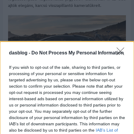
ajtók elegáns, karcsú visszapillantó kameratükreit.
dasblog -
Do Not Process My Personal Information
If you wish to opt-out of the sale, sharing to third parties, or
processing of your personal or sensitive information for
targeted advertising by us, please use the below opt-out
Sílécek szállítására a tetőszerkezet közepébe integrált tartó
section to confirm your selection. Please note that after your
szolgál. Használaton kívül a tetőívbe süllyesztve gyakorlatilag
opt-out request is processed you may continue seeing
láthatatlan marad, szükség esetén pedig kiemelkedve
interest-based ads based on personal information utilized by
gondoskodik a sportfelszerelés biztonságos rögzítéséről és
us or personal information disclosed to third parties prior to
szállításáról.
your opt-out. You may separately opt-out of the further
disclosure of your personal information by third parties on the
A négy önálló ülés az utastéren végighúzódó magas
IAB’s list of downstream participants. This information may
középkonzolra függesztve helyezkedik el, az üléshéjak belső
also be disclosed by us to third parties on the
IAB’s List of