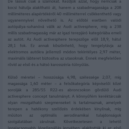
De lássuk csak a számokat. Kezdjük azzal, hogy nemcsak a
kocsi hátulja alakítható át, hanem a szabadmagassága a 208
milliméteres alapértékéről 40 milliméterrel csökkenthető vagy
ugyanennyivel növelhető is. Az előbbi esetben valódi
autópálya-suhanóvá válik az Audi activesphere, míg a 238
millis szabadmagasság már az igazi terepjáró kategóriába emeli
az autót. Az Audi activesphere terepszöge elöl 18,9, hátul
28,1 fok. Ez annak köszönhető, hogy tengelytávja az
elektromos autókra jellemző módon tekintélyes 2,97 méter,
maximális lábteret biztosítva az utasoknak. Ennek megfelelően
rövid az első és a hátsó karosszéria-túlnyúlás.
Külső méretei – hosszúsága 4,98, szélessége 2,07, míg
magassága 1,60 méter – a felsőkategória képviselői közé
sorolják a 285/55 R22-es abroncsokon gördülő Audi
activesphere concept tanulmányt. A könnyűfém keréktárcsák
olyan mozgatható szegmenseket is tartalmaznak, amelyek
terepen a hatékony szellőzés érdekében kinyílnak, míg
műúton az optimális aerodinamikai tulajdonságok
szolgálatában zárulnak. Következetesen a lehető
legalacsonyabb légellenállás jegyében alakították ki az első