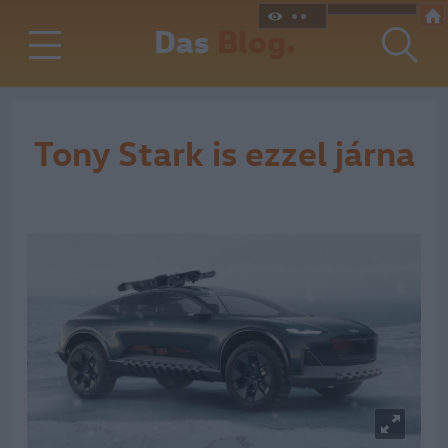
Das
Blog.
Tony Stark is ezzel járna