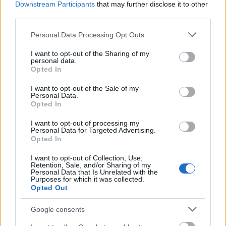
oldaleleme pedig felső részén vízszintesre formálva és a
Downstream Participants
that may further disclose it to other
third parties.
középkonzolra nyúlva szolgál kartámaszként.
Please note that this website/app uses one or more Google
Personal Data Processing Opt Outs
services and may gather and store information including but
not limited to your visit or usage behaviour. You may click to
I want to opt-out of the Sharing of my
personal data.
grant or deny consent to Google and its third-party tags to
Opted In
use your data for below specified purposes in below Google
consent section.
I want to opt-out of the Sale of my
Personal Data.
Opted In
I want to opt-out of processing my
Personal Data for Targeted Advertising.
Opted In
800 voltos gyorstöltés
I want to opt-out of Collection, Use,
Retention, Sale, and/or Sharing of my
Personal Data that Is Unrelated with the
Az Audi PPE (Premium Platform Electric) moduláris elektromos
Purposes for which it was collected.
Opted Out
platform elektromos hajtásrendszerével és gyorstöltő-
technikájával az Audi activesphere a sphere-
Google consents
koncepciómodellek családjához csatlakozik, és 800 voltos
technikának köszönhetően rendkívül rövid töltési időkkel