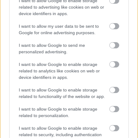
I want to allow Google to enable storage
rendelkezik.
related to advertising like cookies on web or
device identifiers in apps.
Minden jövőbeni PPE-modell hajtástechnikájának szíve a 800
voltos töltőberendezés, amely – akárcsak az Audi e-tron GT
I want to allow my user data to be sent to
quattro esetében – biztosítja, hogy az akkumulátor akár 270
Google for online advertising purposes.
kW teljesítménnyel, a lehető legrövidebb idő alatt
töltődhessen fel a gyorstöltő-állomásokon. A PPE révén e
I want to allow Google to send me
personalized advertising.
forradalmi technika első ízben jelenhet meg a nagy
darabszámok jellemezte közép- és a felsőkategóriában.
I want to allow Google to enable storage
related to analytics like cookies on web or
device identifiers in apps.
Aktuális kínálatunk, kategóriák
I want to allow Google to enable storage
szerint
related to functionality of the website or app.
I want to allow Google to enable storage
related to personalization.
I want to allow Google to enable storage
related to security, including authentication