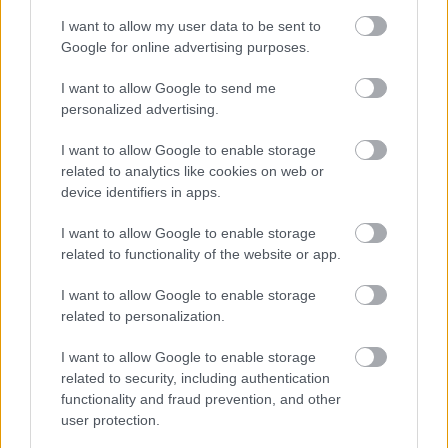
I want to allow my user data to be sent to
Kommentek
Google for online advertising purposes.
I want to allow Google to send me
A hozzászólások a
vonatkozó jogszabályok
értelmében felhasználói
tartalomnak minősülnek, értük a
szolgáltatás technikai
üzemeltetője
personalized advertising.
semmilyen felelősséget nem vállal, azokat nem ellenőrzi. Kifogás esetén
forduljon a blog szerkesztőjéhez. Részletek a
Felhasználási feltételekben
és
az
adatvédelmi tájékoztatóban
.
I want to allow Google to enable storage
related to analytics like cookies on web or
device identifiers in apps.
I want to allow Google to enable storage
related to functionality of the website or app.
I want to allow Google to enable storage
related to personalization.
Ajánlott bejegyzések
I want to allow Google to enable storage
related to security, including authentication
functionality and fraud prevention, and other
user protection.