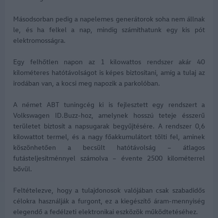
Másodsorban pedig a napelemes generátorok soha nem állnak
le, és ha felkel a nap, mindig számíthatunk egy kis pót
elektromosságra.
Egy felhőtlen napon az 1 kilowattos rendszer akár 40
kilométeres hatótávolságot is képes biztosítani, amíg a tulaj az
irodában van, a kocsi meg napozik a parkolóban.
A német ABT tuningcég ki is fejlesztett egy rendszert a
Volkswagen ID.Buzz-hoz, amelynek hosszú teteje ésszerű
területet biztosít a napsugarak begyűjtésére. A rendszer 0,6
kilowattot termel, és a nagy főakkumulátort tölti fel, aminek
köszönhetően a becsült hatótávolság – átlagos
futásteljesítménnyel számolva – évente 2500 kilométerrel
bővül.
Feltételezve, hogy a tulajdonosok valójában csak szabadidős
célokra használják a furgont, ez a kiegészítő áram-mennyiség
elegendő a fedélzeti elektronikai eszközök működtetéséhez.