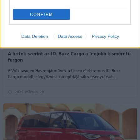
CONFIRM
Data Deletion
Data Access
Privacy Policy
A britek szerint az ID. Buzz Cargo a legjobb kisméretű
furgon
A Volkswagen Haszonjárművek teljesen elektromos ID. Buzz
Cargo modellje legyőzve a kategóriájának versenytársait...
2025. március. 28.