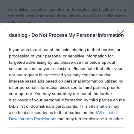
Az oldalsó napelem panelek is fejlesztés alatt állnak, és a
tervezők azon dolgoznak, hogy általuk elérjék az 1 kilowattos
teljesítményt.
dasblog -
Do Not Process My Personal Information
Aktuális kínálatunk, kategóriák
If you wish to opt-out of the sale, sharing to third parties, or
processing of your personal or sensitive information for
szerint
targeted advertising by us, please use the below opt-out
section to confirm your selection. Please note that after your
opt-out request is processed you may continue seeing
interest-based ads based on personal information utilized by
us or personal information disclosed to third parties prior to
your opt-out. You may separately opt-out of the further
disclosure of your personal information by third parties on the
IAB’s list of downstream participants. This information may
also be disclosed by us to third parties on the
IAB’s List of
Downstream Participants
that may further disclose it to other
third parties.