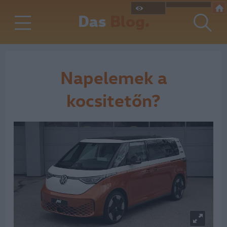
Das
Blog.
Napelemek a
kocsitetőn?