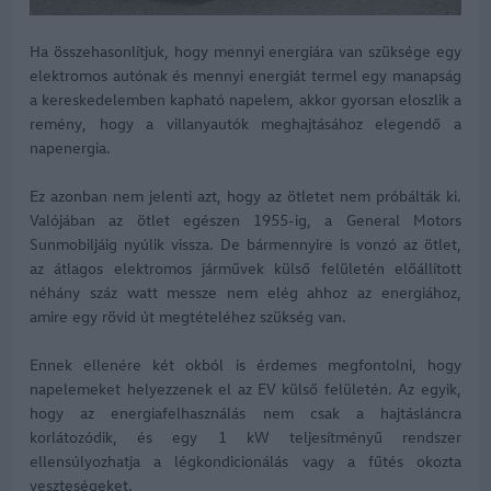
Ha összehasonlítjuk, hogy mennyi energiára van szüksége egy
elektromos autónak és mennyi energiát termel egy manapság
a kereskedelemben kapható napelem, akkor gyorsan eloszlik a
remény, hogy a villanyautók meghajtásához elegendő a
napenergia.
Ez azonban nem jelenti azt, hogy az ötletet nem próbálták ki.
Valójában az ötlet egészen 1955-ig, a General Motors
Sunmobiljáig nyúlik vissza. De bármennyire is vonzó az ötlet,
az átlagos elektromos járművek külső felületén előállított
néhány száz watt messze nem elég ahhoz az energiához,
amire egy rövid út megtételéhez szükség van.
Ennek ellenére két okból is érdemes megfontolni, hogy
napelemeket helyezzenek el az EV külső felületén. Az egyik,
hogy az energiafelhasználás nem csak a hajtásláncra
korlátozódik, és egy 1 kW teljesítményű rendszer
ellensúlyozhatja a légkondicionálás vagy a fűtés okozta
veszteségeket.