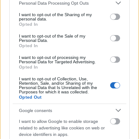
Please note that this website/app uses one or more Google
Personal Data Processing Opt Outs
services and may gather and store information including but
not limited to your visit or usage behaviour. You may click to
I want to opt-out of the Sharing of my
personal data.
grant or deny consent to Google and its third-party tags to
Opted In
use your data for below specified purposes in below Google
consent section.
I want to opt-out of the Sale of my
Personal Data.
Opted In
I want to opt-out of processing my
Personal Data for Targeted Advertising.
Opted In
I want to opt-out of Collection, Use,
Retention, Sale, and/or Sharing of my
Personal Data that Is Unrelated with the
Purposes for which it was collected.
Opted Out
Google consents
I want to allow Google to enable storage
related to advertising like cookies on web or
device identifiers in apps.