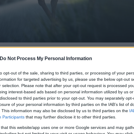
gi és Érdekvédelmi Bizottsága megtárgyalta a közúton történt vadel
Do Not Process My Personal Information
b jogszabályi változások következményeit és megállapította, hog
 változtatja meg az autópályán vagy autóúton történő vadelütés 
tt a közútkezelővel szembeni igényérvényesítő lehetőséget, míg a többi
to opt-out of the sale, sharing to third parties, or processing of your per
nyérvényesítési lehetőségen nem változtat.
formation for targeted advertising by us, please use the below opt-out s
r selection. Please note that after your opt-out request is processed y
s lényege, hogy a gyorsforgalmi utakon (autópályákon és autóuta
eing interest-based ads based on personal information utilized by us or
meg a közútkezelőre nézve – mondta az Inforádiónak Kovács Kázmér üg
disclosed to third parties prior to your opt-out. You may separately opt-
losure of your personal information by third parties on the IAB’s list of
kiemelve, hogy eszerint nem a vadásztársaságok, hanem a közútkezelő 
. This information may also be disclosed by us to third parties on the
IA
tések.
Participants
that may further disclose it to other third parties.
tetett, hogy az autópályák mellett jelenleg is vannak vadvédő kerítés
 that this website/app uses one or more Google services and may gath
en magasak. Másrészt vadbalesetek esetén elhangzott olyan érvelés 
including but not limited to your visit or usage behaviour. You may click 