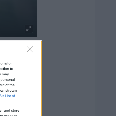
ütések kártérítéseire
y a vadászati törvény
folytán a gépkocsiban
 közút tekintetében az
sonal or
ection to
ou may
kon) csaknem objektív
 personal
yvéd, az Autóklub jogi
out of the
 downstream
felelős azért, hogy ne
B’s List of
ek, de ezek sok helyen
er and store
is, hogy az autópálya
to grant or