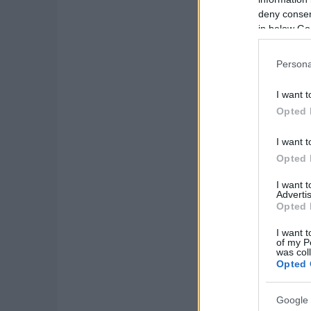
felhajtón vagy a kijára
deny consent
in below Go
Vadgázolás esetén fe
készítünk a helyszínről
Persona
Fontos ugyanis – mo
I want t
közútkezelő elháríthat
Opted 
halál) a sérelemdíj k
aminek a kezeléséért ő
I want t
Opted 
I want 
Aktuális kíná
Advertis
Opted 
I want t
of my P
was col
Opted 
Google 