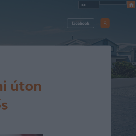
i úton
ős