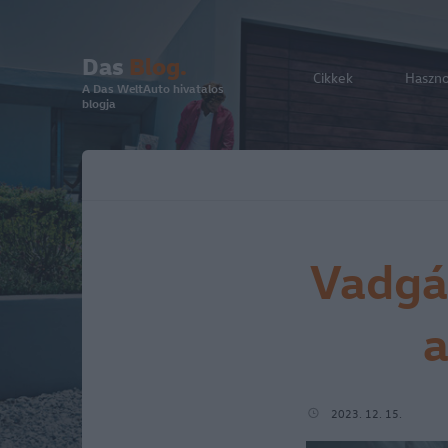
Das
Blog.
Cikkek
Haszn
A Das WeltAuto hivatalos
blogja
Vadgá
a
2023. 12. 15.