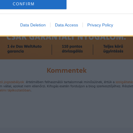
CONFIRM
Data Deletion
Data Access
Privacy Policy
Kommentek
zó jogszabályok
értelmében felhasználói tartalomnak minősülnek, értük a
szolgáltatá
 vállal, azokat nem ellenőrzi. Kifogás esetén forduljon a blog szerkesztőjéhez. Részl
elmi tájékoztatóban
.