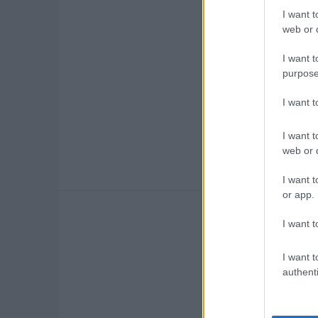
I want t
web or d
I want t
purpose
hasznos
rend
I want 
vadgázolás büntetés
I want t
web or d
I want t
or app.
I want t
I want t
authenti