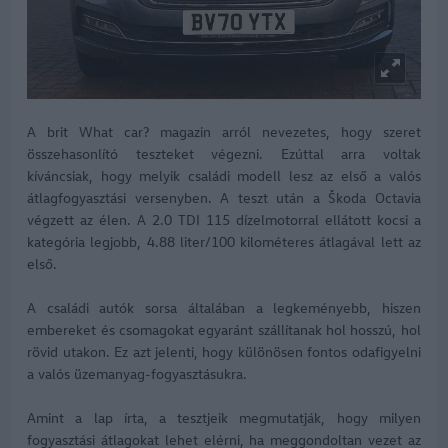
A brit What car? magazin arról nevezetes, hogy szeret
összehasonlító teszteket végezni. Ezúttal arra voltak
kíváncsiak, hogy melyik családi modell lesz az első a valós
átlagfogyasztási versenyben. A teszt után a Škoda Octavia
végzett az élen. A 2.0 TDI 115 dízelmotorral ellátott kocsi a
kategória legjobb, 4.88 liter/100 kilométeres átlagával lett az
első.
A családi autók sorsa általában a legkeményebb, hiszen
embereket és csomagokat egyaránt szállítanak hol hosszú, hol
rövid utakon. Ez azt jelenti, hogy különösen fontos odafigyelni
a valós üzemanyag-fogyasztásukra.
Amint a lap írta, a tesztjeik megmutatják, hogy milyen
fogyasztási átlagokat lehet elérni, ha meggondoltan vezet az