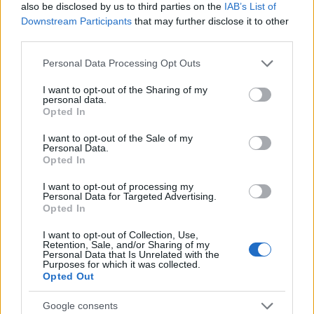
also be disclosed by us to third parties on the
IAB’s List of
családi autó a listán. Különösen alkalmas azok számára, akik
Downstream Participants
that may further disclose it to other
gyakran tesznek meg rövid utakat a városban.
third parties.
„Egy kis motor egy meglehetősen nagy autóban papíron talán
Please note that this website/app uses one or more Google
Personal Data Processing Opt Outs
jó ötletnek tűnik, de gyakran túl keményen kell dolgozniuk,
services and may gather and store information including but
hogy a jármű tömegét elszállítsák (a 6,42 l/100km átlagú Ford
not limited to your visit or usage behaviour. You may click to
I want to opt-out of the Sharing of my
personal data.
Focus 1.0 Ecoboost egy példa erre). Ezért nagyszerű, hogy a
grant or deny consent to Google and its third-party tags to
Opted In
Volkswagen Golf 1.0 TSI megjelenik a legtakarékosabb családi
use your data for below specified purposes in below Google
autókat tartalmazó listájánkon” – olvasható a What car?
consent section.
I want to opt-out of the Sale of my
Personal Data.
cikkében, amely hozzáteszi, hogy a 7,06 l/100 kilométeres
Opted In
városi átlag igen jó egy benzinmotoros autótól.
I want to opt-out of processing my
Personal Data for Targeted Advertising.
Opted In
Aktuális kínálatunk, kategóriák
I want to opt-out of Collection, Use,
Retention, Sale, and/or Sharing of my
szerint
Personal Data that Is Unrelated with the
Purposes for which it was collected.
Opted Out
Google consents