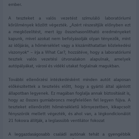
ember.
A teszteket a valós vezetést szimuláló laboratóriumi
körülmények között végezték. „Azért részesítjük előnyben ezt
a megközelítést, mert így összehasonlítható eredményeket
kapunk, mivel azokat nem befolyásolják olyan tényezők, mint
az időjárás, a hőmérséklet vagy a kiszámíthatatlan közlekedési
viszonyok” – írja a What Car?, hozzátéve, hogy a laboratóriumi
tesztek valós vezetési útvonalakon alapulnak, amelyek
autópályákat, városi és vidéki utakat foglalnak magukban.
További ellenőrzési intézkedésként minden autót alaposan
előkészítettek a tesztelés előtt, hogy a gyártó által ajánlott
állapotban legyenek. Ez magában foglalja annak biztosítását is,
hogy az összes gumiabroncs megfelelően fel legyen fújva. A
teszteket ellenőrzött hőmérsékletű környezetben, kikapcsolt
fényszórók mellett végezték, és ahol van, a légkondicionálót
21 fokosra állítják, a leglassúbb ventilátor fokozat
A leggazdaságosabb családi autónak tehát a gyengébbik