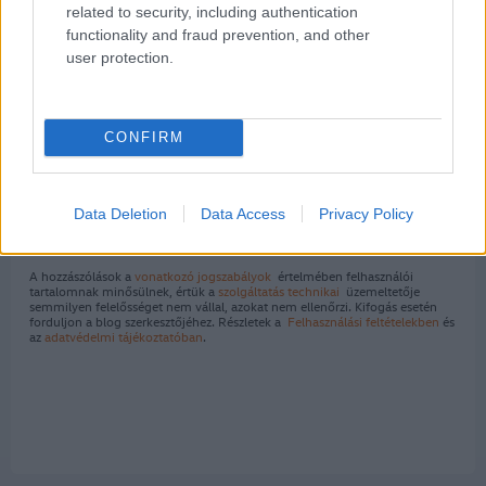
related to security, including authentication
functionality and fraud prevention, and other
user protection.
CONFIRM
Kommentek
Data Deletion
Data Access
Privacy Policy
A hozzászólások a
vonatkozó jogszabályok
értelmében felhasználói
tartalomnak minősülnek, értük a
szolgáltatás technikai
üzemeltetője
semmilyen felelősséget nem vállal, azokat nem ellenőrzi. Kifogás esetén
forduljon a blog szerkesztőjéhez. Részletek a
Felhasználási feltételekben
és
az
adatvédelmi tájékoztatóban
.