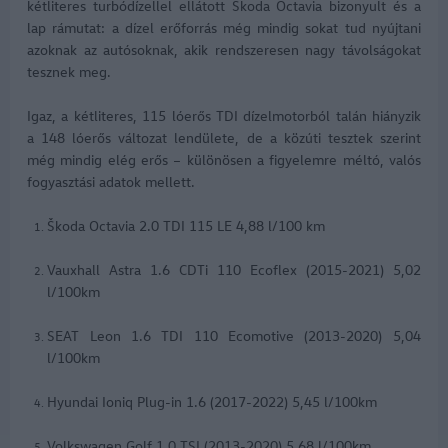
kétliteres turbódízellel ellátott
Škoda Octavia
bizonyult és a
lap rámutat: a dízel erőforrás még mindig sokat tud nyújtani
azoknak az autósoknak, akik rendszeresen nagy távolságokat
tesznek meg.
Igaz, a kétliteres, 115 lóerős TDI dízelmotorból talán hiányzik
a 148 lóerős változat lendülete, de a közúti tesztek szerint
még mindig elég erős – különösen a figyelemre méltó, valós
fogyasztási adatok mellett.
Škoda Octavia 2.0 TDI 115 LE 4,88 l/100 km
Vauxhall Astra 1.6 CDTi 110 Ecoflex (2015-2021) 5,02
l/100km
SEAT Leon 1.6 TDI 110 Ecomotive (2013-2020) 5,04
l/100km
Hyundai Ioniq Plug-in 1.6 (2017-2022) 5,45 l/100km
Volkswagen Golf 1.0 TSI (2013-2020) 5,68 l/100km