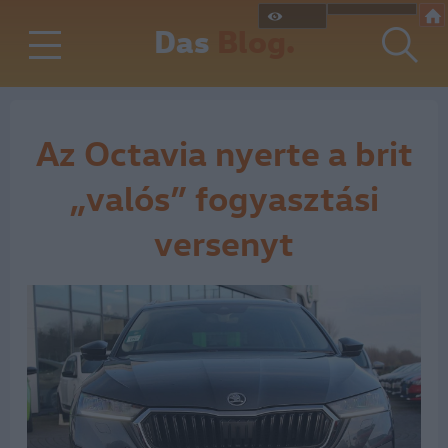
Das
Blog.
Az Octavia nyerte a brit
„valós” fogyasztási
versenyt