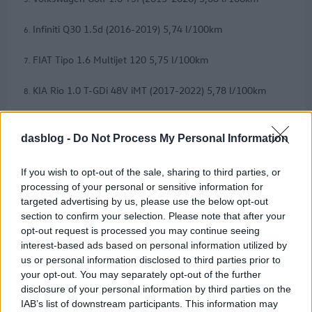
Infiniti Q30 1.5d (2016-2019) 5,74 l/100km
FIAT Tipo 1.6 Multijet 120 5,75 l/100km
KIA Rio 1.0 T-GDi 48V iMT (2017-2022) 5,78 l/100km
Škoda Superb 2.0 TDI 150 (2015-2023) 5,86 l/100km
dasblog -
Do Not Process My Personal Information
Audi A3 2.0 TDI (2013-2020) 5,97 l/100km
If you wish to opt-out of the sale, sharing to third parties, or
A SEAT Leon két változata is szerepelt a What car? toplistáján,
processing of your personal or sensitive information for
amely a 10 leggazdaságosabb családi autót sorolta fel, de
targeted advertising by us, please use the below opt-out
végül a kettő eredményeit összevonva került a harmadik
section to confirm your selection. Please note that after your
helyre.
opt-out request is processed you may continue seeing
interest-based ads based on personal information utilized by
us or personal information disclosed to third parties prior to
Az 1,6 literes dízel az Ecomotive felszereltségben kiváló, 5,04
your opt-out. You may separately opt-out of the further
liter/100 kilométeres átlagot ért el. Az 1,0 literes TSI benzines
disclosure of your personal information by third parties on the
változat, amely az 5,45 literes átlaggal büszkélkedhet, külön
IAB’s list of downstream participants. This information may
említést érdemel, mivel ez a legtakarékosabb benzinmotoros