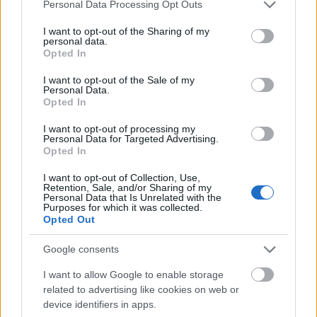
alapfelszereltség részeként. Az Euro NCAP tesztjein ez a
Please note that this website/app uses one or more Google
Personal Data Processing Opt Outs
biztonságtechnológia lenyűgöző eredményeket mutatott, és
services and may gather and store information including but
not limited to your visit or usage behaviour. You may click to
I want to opt-out of the Sharing of my
az ID.Buzz is megérdemelte platina díjat – summázza az Euro
personal data.
grant or deny consent to Google and its third-party tags to
NCAP.
Opted In
use your data for below specified purposes in below Google
consent section.
I want to opt-out of the Sale of my
Personal Data.
Opted In
Aktuális kínálatunk, kategóriák
I want to opt-out of processing my
szerint
Personal Data for Targeted Advertising.
Opted In
I want to opt-out of Collection, Use,
Retention, Sale, and/or Sharing of my
Personal Data that Is Unrelated with the
Purposes for which it was collected.
Opted Out
Google consents
I want to allow Google to enable storage
related to advertising like cookies on web or
device identifiers in apps.