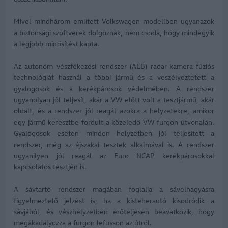
Mivel mindhárom említett Volkswagen modellben ugyanazok
a biztonsági szoftverek dolgoznak, nem csoda, hogy mindegyik
a legjobb minősítést kapta.
Az autonóm vészfékezési rendszer (AEB) radar-kamera fúziós
technológiát használ a többi jármű és a veszélyeztetett a
gyalogosok és a kerékpárosok védelmében. A rendszer
ugyanolyan jól teljesít, akár a VW előtt volt a tesztjármű, akár
oldalt, és a rendszer jól reagál azokra a helyzetekre, amikor
egy jármű keresztbe fordult a közeledő VW furgon útvonalán.
Gyalogosok esetén minden helyzetben jól teljesített a
rendszer, még az éjszakai tesztek alkalmával is. A rendszer
ugyanilyen jól reagál az Euro NCAP kerékpárosokkal
kapcsolatos tesztjén is.
A sávtartó rendszer magában foglalja a sávelhagyásra
figyelmeztető jelzést is, ha a kisteherautó kisodródik a
sávjából, és vészhelyzetben erőteljesen beavatkozik, hogy
megakadályozza a furgon lefusson az útról.