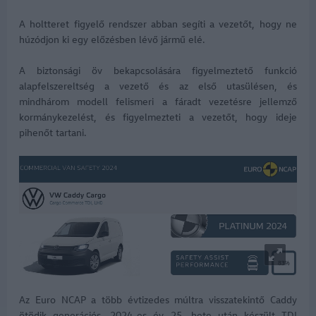
A holtteret figyelő rendszer abban segíti a vezetőt, hogy ne
húzódjon ki egy előzésben lévő jármű elé.
A biztonsági öv bekapcsolására figyelmeztető funkció
alapfelszereltség a vezető és az első utasülésen, és
mindhárom modell felismeri a fáradt vezetésre jellemző
kormánykezelést, és figyelmezteti a vezetőt, hogy ideje
pihenőt tartani.
Az Euro NCAP a több évtizedes múltra visszatekintő Caddy
ötödik generációs, 2024-es év 25. hete után készült TDI