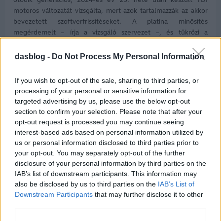
motoros változatát vizsgálta, mert azok tartalmazzák az akkor
bevezetett szoftverfrissítéseket. A platina minősítés
megérdemelt – írja a vizsgáló szervezet –, és tükrözi a
Volkswagen politikáját, hogy a modelljeit a biztonság
tekintetében naprakészen tartsa.
dasblog -
Do Not Process My Personal Information
If you wish to opt-out of the sale, sharing to third parties, or
processing of your personal or sensitive information for
targeted advertising by us, please use the below opt-out
section to confirm your selection. Please note that after your
opt-out request is processed you may continue seeing
interest-based ads based on personal information utilized by
us or personal information disclosed to third parties prior to
your opt-out. You may separately opt-out of the further
disclosure of your personal information by third parties on the
A Volkswagen ID.Buzz Cargo 2022-ben mutatkozott be
IAB’s list of downstream participants. This information may
teljesen elektromos kisáruszállítóként. Szoros rokonságban áll
also be disclosed by us to third parties on the
IAB’s List of
a személyszállító változatával, és természetesen ugyanazzal az
Downstream Participants
that may further disclose it to other
ADAS-technológiával látták el, mint a többieket, így többek
third parties.
között autonóm vészfékezéssel is rendelkezik, az