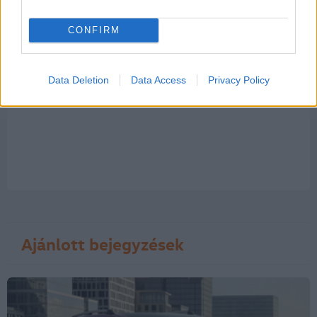
Kommentek
CONFIRM
A hozzászólások a
vonatkozó jogszabályok
értelmében felhasználói
tartalomnak minősülnek, értük a
szolgáltatás technikai
üzemeltetője
Data Deletion
Data Access
Privacy Policy
semmilyen felelősséget nem vállal, azokat nem ellenőrzi. Kifogás esetén
forduljon a blog szerkesztőjéhez. Részletek a
Felhasználási feltételekben
és
az
adatvédelmi tájékoztatóban
.
Ajánlott bejegyzések