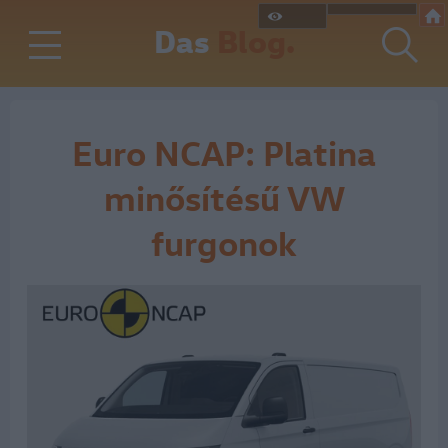
Das
Blog.
Euro NCAP: Platina
minősítésű VW
furgonok