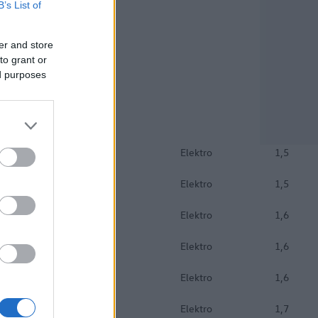
B’s List of
.
18 modell kapott még
er and store
to grant or
ed purposes
felelt meg
Elektro
1,5
Elektro
1,5
Elektro
1,6
Elektro
1,6
Elektro
1,6
Elektro
1,7