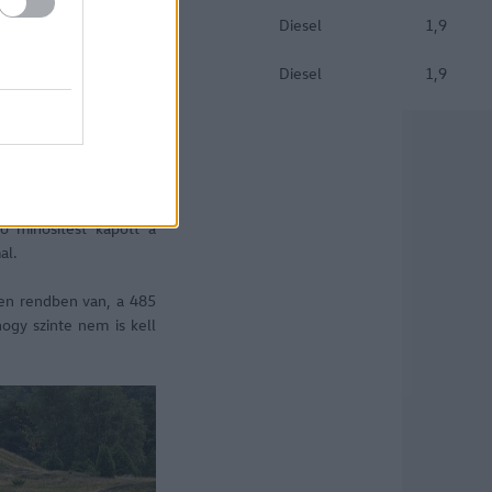
Diesel
1,9
Diesel
1,9
 a családi autó kiváló
 minősítést kapott a
al.
en rendben van, a 485
ogy szinte nem is kell