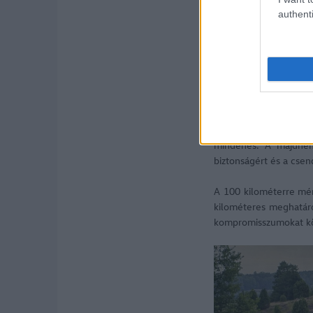
authenti
BMW
Škoda
Forrás: ADAC
Jó oka van annak, hog
mindenes. A majdnem
biztonságért és a csen
A 100 kilométerre mé
kilométeres meghatáro
kompromisszumokat köt