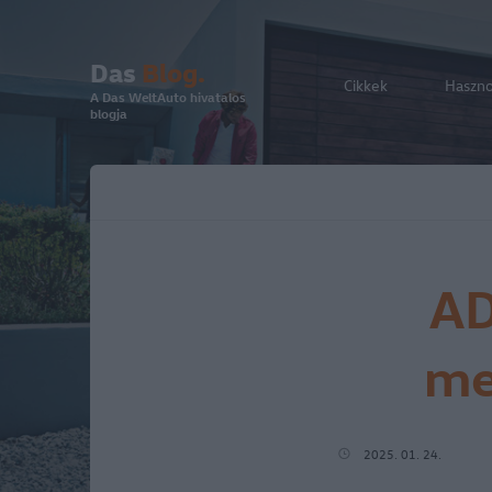
Das
Blog.
Cikkek
Haszn
A Das WeltAuto hivatalos
blogja
AD
me
2025. 01. 24.