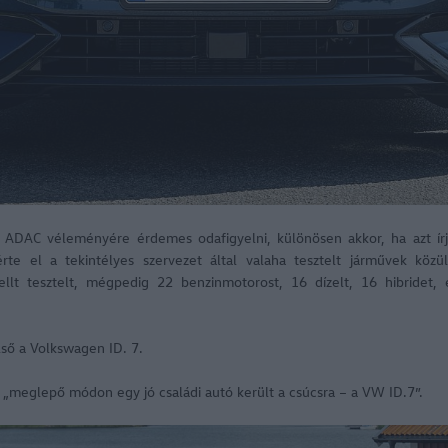
 ADAC véleményére érdemes odafigyelni, különösen akkor, ha azt írj
rte el a tekintélyes szervezet által valaha tesztelt járművek köz
llt tesztelt, mégpedig 22 benzinmotorost, 16 dízelt, 16 hibridet
első a Volkswagen ID. 7.
, „meglepő módon egy jó családi autó került a csúcsra – a VW ID.7”.