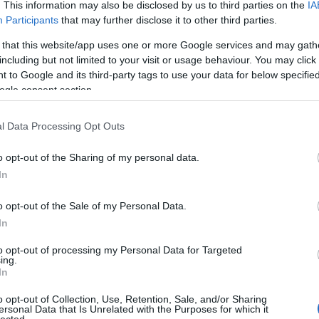
. This information may also be disclosed by us to third parties on the
IA
sa, a Passat TDI , is „csak” 1,8-as összpontszámot ért el a tesztek során
Participants
that may further disclose it to other third parties.
sze ezek a pontszámok mind-mind csúcsértékek, hiszen összesen 
 that this website/app uses one or more Google services and may gath
ző előtt.
including but not limited to your visit or usage behaviour. You may click 
 to Google and its third-party tags to use your data for below specifi
ogle consent section.
ja (2024)*
on jó, 2,5-ig jó, 3,5-ig kielégítő, 4,5-ig még megfelelt, 4,5 felett nem 
l Data Processing Opt Outs
ID.7 Pro
o opt-out of the Sharing of my personal data.
In
ID.7 Tourer GTX
o opt-out of the Sale of my Personal Data.
i5 eDrive40
In
Taycan Performancebatterie Plus
to opt-out of processing my Personal Data for Targeted
ing.
In
Enyaq 85x
o opt-out of Collection, Use, Retention, Sale, and/or Sharing
EV9
ersonal Data that Is Unrelated with the Purposes for which it
lected.