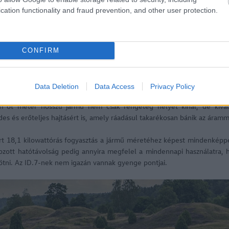
cation functionality and fraud prevention, and other user protection.
520d
Superb 2.0 TDI SCR
CONFIRM
Data Deletion
Data Access
Privacy Policy
y egyetlen modell sem előzte meg ID.7-et – írta az ADAC, hozzáfűzve:
 öt méter hosszú jármű nem csak rengeteg helyet kínál, de kiváló
des és erőteljes hajtásért is, amely ráadásul takarékosan bánik az áramm
rt 18,1 kilowattórás fogyasztás a jármű méretéhez képest mindenképp
zott hatótávolság pedig annyira megfelel a mindennapi használatra, h
ni. Az ID.7-nek nem igazán vannak gyenge pontjai.