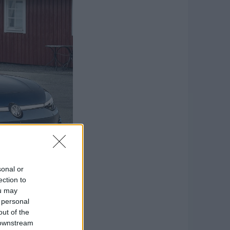
sonal or
ection to
ou may
 personal
out of the
is megelőzött, mint a
 downstream
s pontszám). És még a