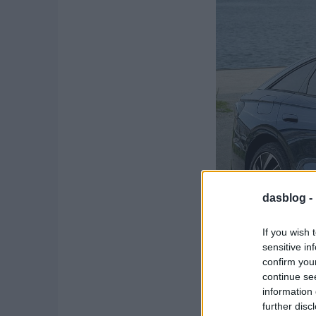
dasblog -
If you wish 
sensitive in
confirm you
continue se
information 
Az 1,5-ös összpontsz
further disc
BMW i5 , a Porsche T