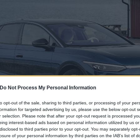
Do Not Process My Personal Information
to opt-out of the sale, sharing to third parties, or processing of your per
formation for targeted advertising by us, please use the below opt-out s
r selection. Please note that after your opt-out request is processed y
eing interest-based ads based on personal information utilized by us or
disclosed to third parties prior to your opt-out. You may separately opt-
ámmal az „elektromos Passat” még olyan, jóval drágább modelleket 
losure of your personal information by third parties on the IAB’s list of
aycan (mindkettő 1,6 pontot kapott) vagy a Mercedes EQE SUV (1,7-e