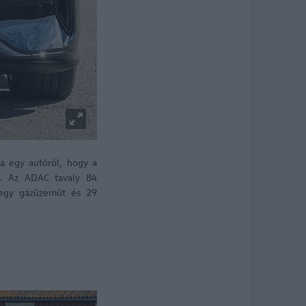
a egy autóról, hogy a
ül. Az ADAC tavaly 84
, egy gázüzeműt és 29