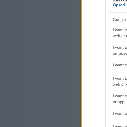
Opted 
Mercedes-Benz
Google 
Škoda
I want t
Audi
web or d
Genesis
I want t
purpose
Lucid
I want 
Mercedes-Benz
I want t
Mercedes-Benz
web or d
Škoda
I want t
or app.
VW
I want t
BMW
I want t