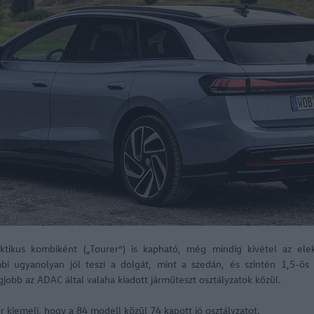
ktikus kombiként („Tourer”) is kapható, még mindig kivétel az ele
i ugyanolyan jól teszi a dolgát, mint a szedán, és szintén 1,5-ös o
gjobb az ADAC által valaha kiadott járműteszt osztályzatok közül.
 kiemeli, hogy a 84 modell közül 74 kapott jó osztályzatot.