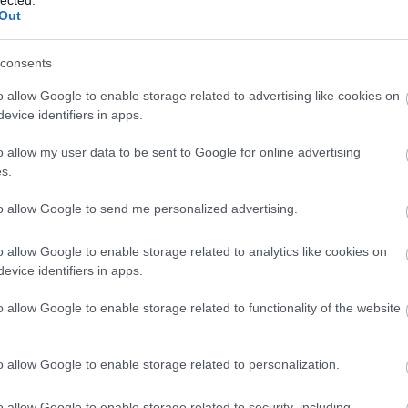
Out
EQE SUV 350+
consents
Superb Combi 2.0 TDI SCR
o allow Google to enable storage related to advertising like cookies on
Q4 Sportback 45 e-tron
evice identifiers in apps.
G80 Electrified
o allow my user data to be sent to Google for online advertising
s.
Air Dual Motor
to allow Google to send me personalized advertising.
E 220 d T-Modell
o allow Google to enable storage related to analytics like cookies on
E 200
evice identifiers in apps.
Superb 1.5 TSI mHEV
o allow Google to enable storage related to functionality of the website
Passat Variant 2.0 TDI
o allow Google to enable storage related to personalization.
520d Touring
o allow Google to enable storage related to security, including