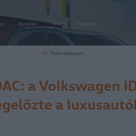
os
Kis színes
Hírek
Kapcsolat
Összes bejegyzés
AC: a Volkswagen ID
gelőzte a luxusautó