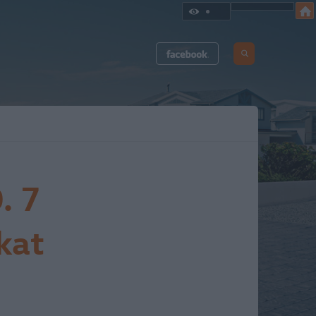
. 7
kat