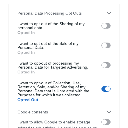
third parties.
wolfsburgi telephely az elektromos korszakban is a
Volkswagen márka szíve marad: „A Golf gyártásának Mexikóba
Please note that this website/app uses one or more Google
Personal Data Processing Opt Outs
történő áthelyezése helyet teremt a modern technológiák
services and may gather and store information including but
számára. Az új SSP platformra akarjuk építeni a Golf
not limited to your visit or usage behaviour. You may click to
I want to opt-out of the Sharing of my
personal data.
elektromos utódját, valamint a nagy példányszámú elektromos
grant or deny consent to Google and its third-party tags to
Opted In
T-Rocot. Ezáltal Wolfsburg lesz az új, tisztán elektromos
use your data for below specified purposes in below Google
hajtású kompakt osztályunk fővárosa.”
consent section.
I want to opt-out of the Sale of my
Personal Data.
Opted In
I want to opt-out of processing my
Aktuális kínálatunk, kategóriák
Personal Data for Targeted Advertising.
Opted In
szerint
I want to opt-out of Collection, Use,
Retention, Sale, and/or Sharing of my
Personal Data that Is Unrelated with the
Purposes for which it was collected.
Opted Out
Google consents
I want to allow Google to enable storage