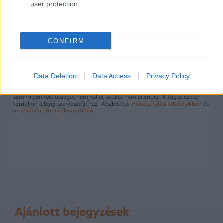
user protection.
CONFIRM
Kommentek
Data Deletion
Data Access
Privacy Policy
A hozzászólások a
vonatkozó jogszabályok
értelmében felhasználói
tartalomnak minősülnek, értük a
szolgáltatás technikai
üzemeltetője
semmilyen felelősséget nem vállal, azokat nem ellenőrzi. Kifogás esetén
forduljon a blog szerkesztőjéhez. Részletek a
Felhasználási feltételekben
és
az
adatvédelmi tájékoztatóban
.
Ajánlott bejegyzések