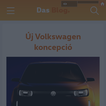
Das
Blog.
Új Volkswagen
koncepció