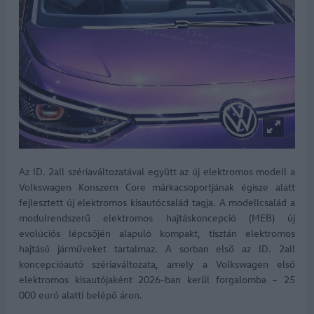
Az ID. 2all szériaváltozatával együtt az új elektromos modell a
Volkswagen Konszern Core márkacsoportjának égisze alatt
fejlesztett új elektromos kisautócsalád tagja. A modellcsalád a
modulrendszerű elektromos hajtáskoncepció (MEB) új
evolúciós lépcsőjén alapuló kompakt, tisztán elektromos
hajtású járműveket tartalmaz. A sorban első az ID. 2all
koncepcióautó szériaváltozata, amely a Volkswagen első
elektromos kisautójaként 2026-ban kerül forgalomba – 25
000 euró alatti belépő áron.