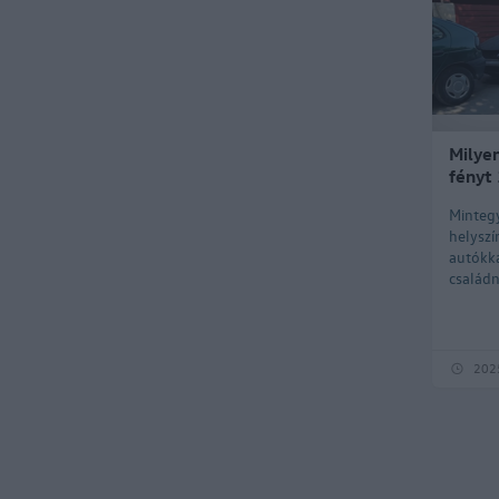
Milyen
fényt
Minteg
helyszí
autókka
családn
2025