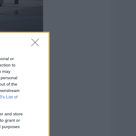
sonal or
apasztalható csalásra
ection to
ou may
 personal
reket.
out of the
 downstream
réssel kapcsolatban.
B’s List of
sznált Audi modelleket
a ösztönzése, hogy nem
er and store
to grant or
ed purposes
on és katalógusokban,