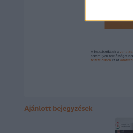
A hozzászólások a
vonatko
semmilyen felelősséget nem
feltételekben
és az
adatvéd
Ajánlott bejegyzések