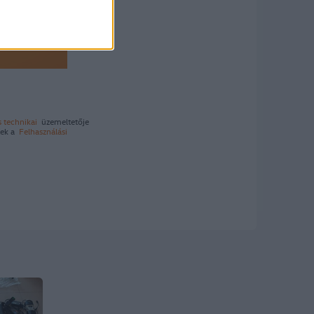
s technikai
üzemeltetője
etek a
Felhasználási