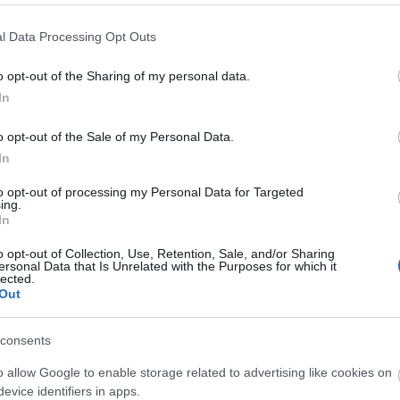
örvényes értékesítési csatornáinak, vagy valódi Audi értékesíté
tett értékesítési eszközök, sem a kínált járművek nem léteznek. A 
l Data Processing Opt Outs
kat és banki adatokat használnak, és nem riadnak vissza attól sem, hog
nkatársainak képeit használják.
o opt-out of the Sharing of my personal data.
In
jutott, hogy már több ügyfél is az átverés áldozatául esett, és arra kér
rendőrséget. Az AUDI AG büntetőfeljelentést tett az ügyben, és együtt
o opt-out of the Sale of my Personal Data.
In
latunk, kategóriák szerint
to opt-out of processing my Personal Data for Targeted
ing.
In
o opt-out of Collection, Use, Retention, Sale, and/or Sharing
ersonal Data that Is Unrelated with the Purposes for which it
lected.
Out
consents
o allow Google to enable storage related to advertising like cookies on
evice identifiers in apps.