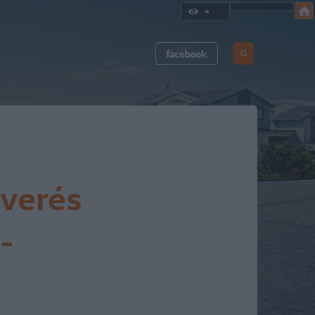
tverés
-