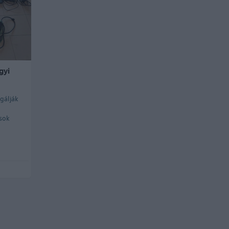
gyi
gálják
 sok