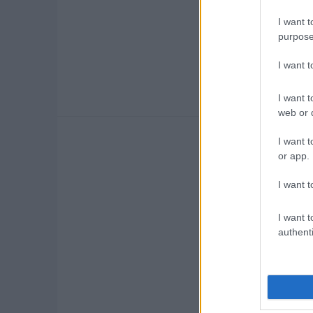
I want t
audi
csalás
haszná
purpose
I want 
I want t
web or d
I want t
or app.
I want t
I want t
authenti