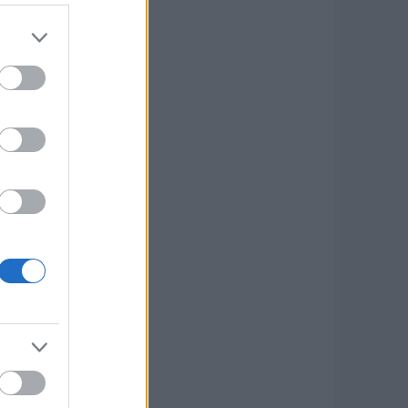
si anyagoknak tűnnek.
felelősök hamis e-mail
y az Audi értékesítési
i az érintetteket, hogy
működik a hatóságokkal