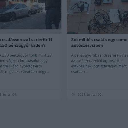
 csalássorozatra derített
Sokmilliós csalás egy somo
 150 pénzügyőr Érden?
autószervizben
y 150 pénzügyőr több mint 20
A pénzügyőrök rendszeresen vizs
nen végzett kutatásokat egy
az autószervizek diagnosztikai
l trükköző nyolcfős érdi
eszközeinek jogtisztaságát, mert
ál, majd ezt követően négy...
esetben...
. július. 09.
2025. június. 20.