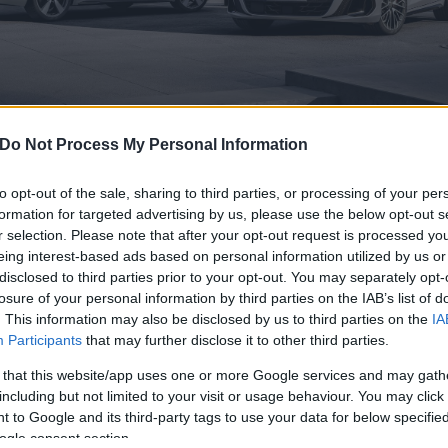
Do Not Process My Personal Information
to opt-out of the sale, sharing to third parties, or processing of your per
közleménye a használtautó-kereskedelemmel kapcsolatos, jelenleg t
formation for targeted advertising by us, please use the below opt-out s
zágban, Ausztriában és Svájcban.
r selection. Please note that after your opt-out request is processed y
eing interest-based ads based on personal information utilized by us or
 és termékkatalógusok, nem létező járművek megvásárlására akarják rávenni az embe
ságra inti a fogyasztókat.
disclosed to third parties prior to your opt-out. You may separately opt-
losure of your personal information by third parties on the IAB’s list of
 figyelmeztetést ad ki a használtautó-kereskedelemben zajló átve
. This information may also be disclosed by us to third parties on the
IA
k és hamis katalógusok jelenleg különösen alacsony áron kínálnak ha
Participants
that may further disclose it to other third parties.
riában és Svájcban. Céljuk a potenciális vásárlók elcsábítása, és arr
 that this website/app uses one or more Google services and may gath
épjárműveket vásároljanak vagy fizessenek ki.
including but not limited to your visit or usage behaviour. You may click 
 to Google and its third-party tags to use your data for below specifi
eket kínálnak eladásra megtévesztően valóságosnak tűnő weboldalak
ogle consent section.