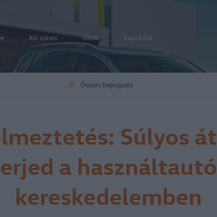
os
Kis színes
Hírek
Kapcsolat
Összes bejegyzés
lmeztetés: Súlyos á
terjed a használtautó
kereskedelemben