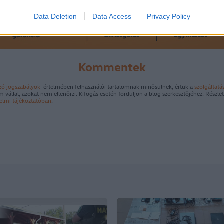
Data Deletion
Data Access
Privacy Policy
Kommentek
zó jogszabályok
értelmében felhasználói tartalomnak minősülnek, értük a
szolgáltatá
 vállal, azokat nem ellenőrzi. Kifogás esetén forduljon a blog szerkesztőjéhez. Részl
elmi tájékoztatóban
.