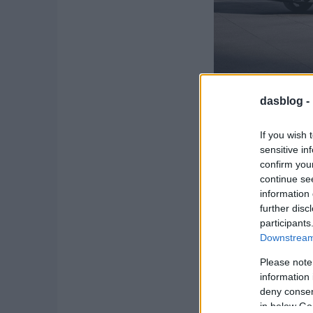
dasblog -
If you wish 
Az AUDI AG központi 
sensitive in
figyelmeztet Németors
confirm you
continue se
Megtévesztő weboldalak
Az Audi fokozott óvatos
information 
further disc
Az AUDI AG központi
participants
Megtévesztő weboldala
Downstream 
Németországban, Auszt
Please note
létező használt Audi g
information 
deny consent
Használt Audi modell
in below Go