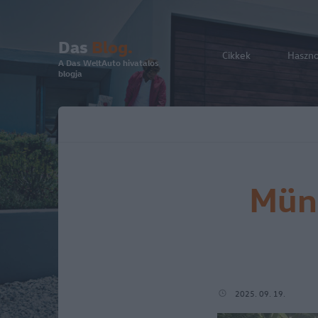
Das
Blog.
Cikkek
Haszn
A Das WeltAuto hivatalos
blogja
Münc
2025. 09. 19.