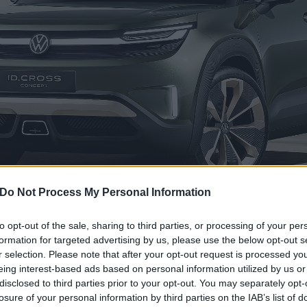
Do Not Process My Personal Information
előnye lehet a parkolóhely-vadászat során, hogy visszafogottak a mér
to opt-out of the sale, sharing to third parties, or processing of your per
gyanakkor a 260 centiméteres tengelytáv, valamint a 159 centis maga
formation for targeted advertising by us, please use the below opt-out s
 hogy a mérete egy T-Crosséhoz hasonló.
r selection. Please note that after your opt-out request is processed y
eing interest-based ads based on personal information utilized by us or
oss Concept csomagtartója a kocsi hosszához képest szokatlanul nagy
disclosed to third parties prior to your opt-out. You may separately opt-
 ülőpad alatti 38 literes tárolórekesz.
losure of your personal information by third parties on the IAB’s list of