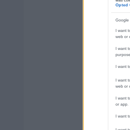
Opted 
Google 
A tanulmánymodell egy
I want t
integrált teljesítm
web or d
nagyfeszültségű akkumu
I want t
A 175 kilométeres vé
purpose
hajtja, a WLTP-szerin
kompakt életstílus-la
I want 
méretezve – ez bőven
1200 kilogramm.
I want t
web or d
I want t
or app.
I want t
I want t