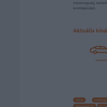
műszeregység mellett
érintőkijelzőjét.
Aktuális kíná
cikkek
Volkswag
Volkswagen ID
ID.-cs