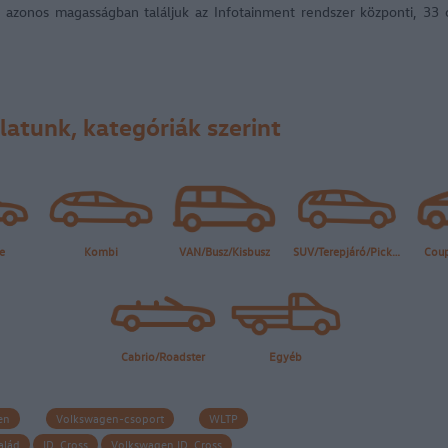
 azonos magasságban találjuk az Infotainment rendszer központi, 33 
latunk, kategóriák szerint
en
Volkswagen-csoport
WLTP
alád
ID. Cross
Volkswagen ID. Cross