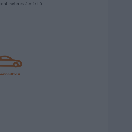
centiméteres átmérőjű