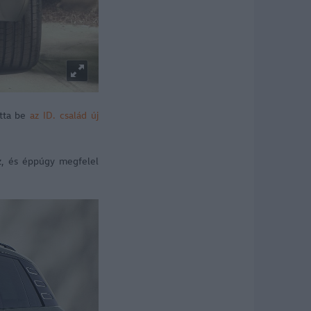
atta be
az ID. család
új
öz, és éppúgy megfelel