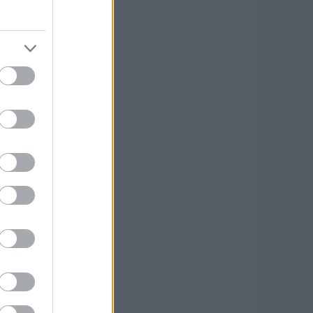
első tengelyrendszerbe
ba laposan beépített
 és az első kerekeket
ék a kerékpárosok és a
gőleges terhelésre van
obb vontatható tömege