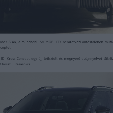
mber 8-án, a müncheni IAA MOBILITY nemzetközi autószalonon mut
nceptet.
ID. Cross Concept egy új, letisztult és megnyerő dizájnnyelvet tükr
nt hosszú utazásokra.