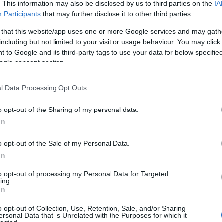
. This information may also be disclosed by us to third parties on the
IA
lessége és a belső tér tágas kialakítása fokozott térérzetet teremt.
Participants
that may further disclose it to other third parties.
ő méreteinek köszönhetően tökéletesen illeszkedik a városi haszn
 that this website/app uses one or more Google services and may gath
alú, családok és barátok számára is ideális társ, amely a hosszabb uta
including but not limited to your visit or usage behaviour. You may click 
 to Google and its third-party tags to use your data for below specifi
ogle consent section.
l Data Processing Opt Outs
o opt-out of the Sharing of my personal data.
In
o opt-out of the Sale of my Personal Data.
In
to opt-out of processing my Personal Data for Targeted
ing.
In
o opt-out of Collection, Use, Retention, Sale, and/or Sharing
ersonal Data that Is Unrelated with the Purposes for which it
lected.