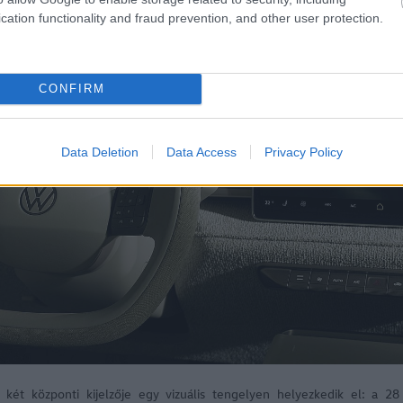
cation functionality and fraud prevention, and other user protection.
CONFIRM
Data Deletion
Data Access
Privacy Policy
két központi kijelzője egy vizuális tengelyen helyezkedik el: a 28 