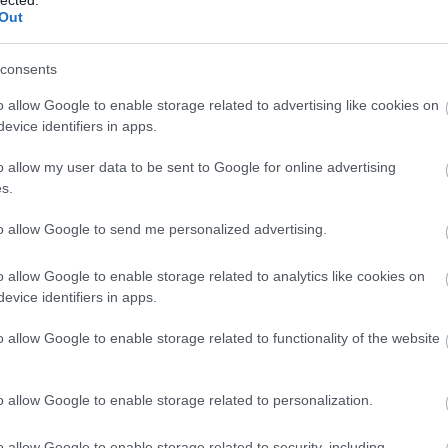
Out
consents
 újonnan kifejlesztett, csúcstechnológiás hajtásrendszert kapott. Az 
o allow Google to enable storage related to advertising like cookies on
ényelektronikával együtt dolgozó villanymotor a szendvicspadló
evice identifiers in apps.
látortól kapja az energiát.
o allow my user data to be sent to Google for online advertising
gsebességű jármű villanymotorjának teljesítménye 155 kW (211 LE),
s.
ti hatótáv pedig várhatóan elérheti a 420 kilométert. Két másik ért
kóautók rajongói számára is fontos: a vonóhorog 75 kilogrammos füg
to allow Google to send me personalized advertising.
 elegendő két e-bike szállításához. Az autó megengedett legnagy
o allow Google to enable storage related to analytics like cookies on
evice identifiers in apps.
o allow Google to enable storage related to functionality of the website
o allow Google to enable storage related to personalization.
o allow Google to enable storage related to security, including