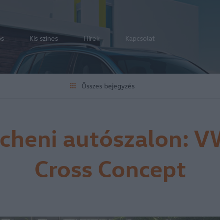
os
Kis színes
Hírek
Kapcsolat
Összes bejegyzés
heni autószalon: V
Cross Concept