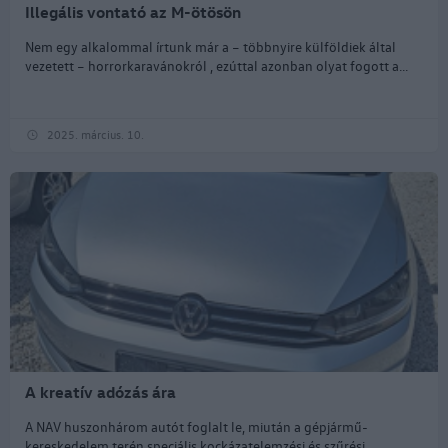
Illegális vontató az M-ötösön
Nem egy alkalommal írtunk már a – többnyire külföldiek által
vezetett – horrorkaravánokról , ezúttal azonban olyat fogott a...
2025. március. 10.
A kreatív adózás ára
A NAV huszonhárom autót foglalt le, miután a gépjármű-
kereskedelem terén speciális kockázatelemzési és szűrési...