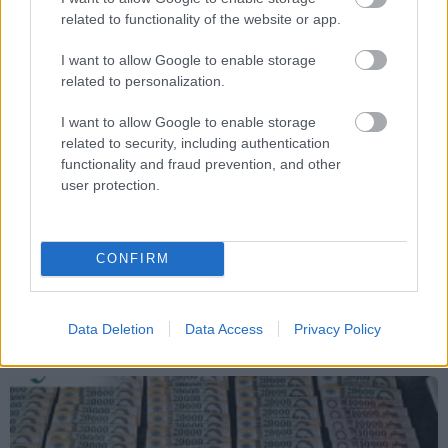
Kommentek
related to functionality of the website or app.
I want to allow Google to enable storage
A hozzászólások a
vonatkozó jogszabályok
értelmében felhasználói
related to personalization.
tartalomnak minősülnek, értük a
szolgáltatás technikai
üzemeltetője
semmilyen felelősséget nem vállal, azokat nem ellenőrzi. Kifogás esetén
forduljon a blog szerkesztőjéhez. Részletek a
Felhasználási feltételekben
és
I want to allow Google to enable storage
az
adatvédelmi tájékoztatóban
.
related to security, including authentication
functionality and fraud prevention, and other
user protection.
CONFIRM
Ajánlott bejegyzések
Data Deletion
Data Access
Privacy Policy