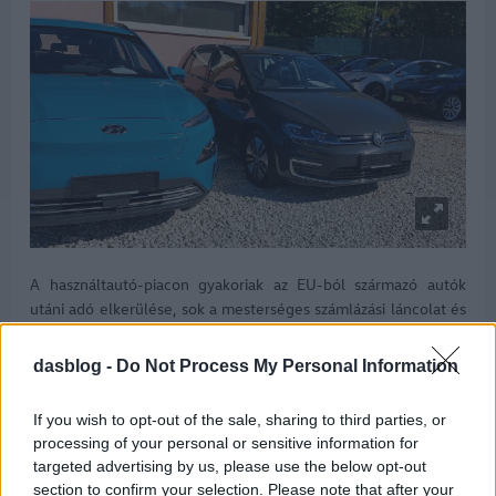
A használtautó-piacon gyakoriak az EU-ból származó autók
utáni adó elkerülése, sok a mesterséges számlázási láncolat és
a bevallás elmulasztása. A költségvetésnek okozott kár olykor
több száz millió forint is lehet, ezért a NAV határozottan fellép
dasblog -
Do Not Process My Personal Information
a szabályokat kijátszó kereskedő cégekkel szemben.
If you wish to opt-out of the sale, sharing to third parties, or
Ezeket egyre könnyebb kiszűrni, miután még pontosabbá
processing of your personal or sensitive information for
váltak az adóhivatal kockázatelemzési módszerei, amelyek a
targeted advertising by us, please use the below opt-out
nyilvánosan elérhető és a rendelkezésre álló adatok mellett az
section to confirm your selection. Please note that after your