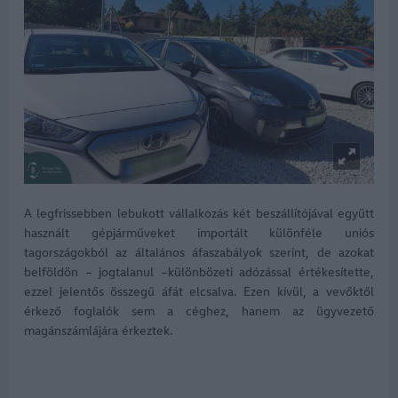
A legfrissebben lebukott vállalkozás két beszállítójával együtt
használt gépjárműveket importált különféle uniós
tagországokból az általános áfaszabályok szerint, de azokat
belföldön – jogtalanul –különbözeti adózással értékesítette,
ezzel jelentős összegű áfát elcsalva. Ezen kívül, a vevőktől
érkező foglalók sem a céghez, hanem az ügyvezető
magánszámlájára érkeztek.