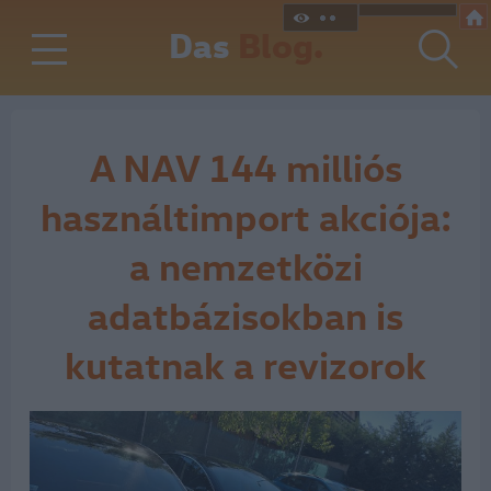
Das
Blog.
A NAV 144 milliós
használtimport akciója:
a nemzetközi
adatbázisokban is
kutatnak a revizorok