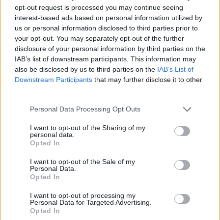
EU-s államok adatbázisait is felhasználják, a revizorok pedig
opt-out request is processed you may continue seeing
nemcsak az áfa bevallásokat vizsgálják, hanem komplexen a
interest-based ads based on personal information utilized by
cég minden adókötelezettségét.
us or personal information disclosed to third parties prior to
your opt-out. You may separately opt-out of the further
disclosure of your personal information by third parties on the
IAB’s list of downstream participants. This information may
Aktuális kínálatunk, kategóriák
also be disclosed by us to third parties on the
IAB’s List of
Downstream Participants
that may further disclose it to other
szerint
third parties.
Please note that this website/app uses one or more Google
Personal Data Processing Opt Outs
services and may gather and store information including but
not limited to your visit or usage behaviour. You may click to
I want to opt-out of the Sharing of my
personal data.
grant or deny consent to Google and its third-party tags to
Opted In
use your data for below specified purposes in below Google
consent section.
I want to opt-out of the Sale of my
Personal Data.
Opted In
I want to opt-out of processing my
Personal Data for Targeted Advertising.
Opted In