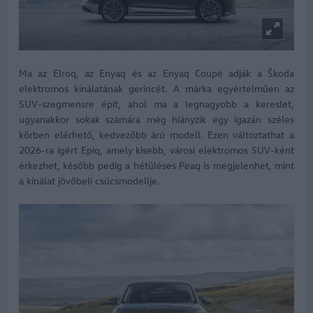
Ma az Elroq, az Enyaq és az Enyaq Coupé adják a Škoda
elektromos kínálatának gerincét. A márka egyértelműen az
SUV-szegmensre épít, ahol ma a legnagyobb a kereslet,
ugyanakkor sokak számára még hiányzik egy igazán széles
körben elérhető, kedvezőbb árú modell. Ezen változtathat a
2026-ra ígért Epiq, amely kisebb, városi elektromos SUV-ként
érkezhet, később pedig a hétüléses Peaq is megjelenhet, mint
a kínálat jövőbeli csúcsmodellje.