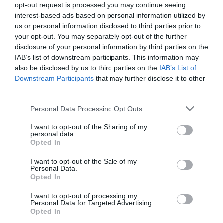
opt-out request is processed you may continue seeing
Az Enyaq egyik legnagyobb erénye továbbra is az, hogy nagy
interest-based ads based on personal information utilized by
autónak számít, mégsem érződik nehézkesnek a mindennapi
us or personal information disclosed to third parties prior to
használatban.
your opt-out. You may separately opt-out of the further
disclosure of your personal information by third parties on the
IAB’s list of downstream participants. This information may
also be disclosed by us to third parties on the
IAB’s List of
Downstream Participants
that may further disclose it to other
third parties.
Please note that this website/app uses one or more Google
Personal Data Processing Opt Outs
services and may gather and store information including but
not limited to your visit or usage behaviour. You may click to
I want to opt-out of the Sharing of my
personal data.
grant or deny consent to Google and its third-party tags to
Opted In
use your data for below specified purposes in below Google
consent section.
I want to opt-out of the Sale of my
Personal Data.
Opted In
A kínálatban az Enyaq 60 jelenti a belépőt 63 kWh-s
I want to opt-out of processing my
Personal Data for Targeted Advertising.
akkumulátorral és 150 kW teljesítménnyel, míg az Enyaq 85
Opted In
már 82 kWh-s akkut és 210 kW-os teljesítményt kínál, közel