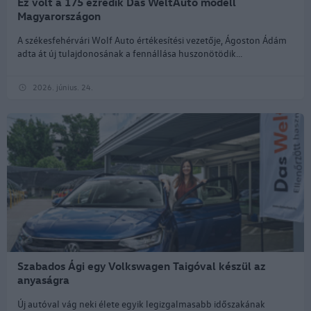
Ez volt a 175 ezredik Das WeltAuto modell
Magyarországon
A székesfehérvári Wolf Auto értékesítési vezetője, Ágoston Ádám
adta át új tulajdonosának a fennállása huszonötödik...
2026. június. 24.
Szabados Ági egy Volkswagen Taigóval készül az
anyaságra
Új autóval vág neki élete egyik legizgalmasabb időszakának