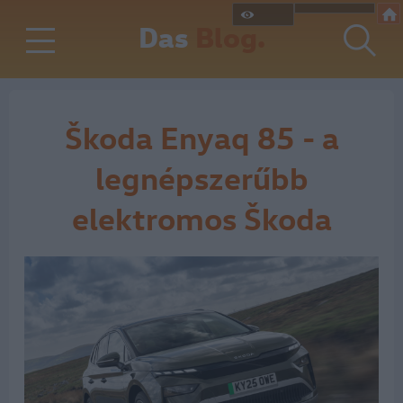
Das
Blog.
Škoda Enyaq 85 - a
legnépszerűbb
elektromos Škoda