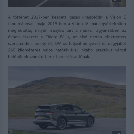
A történet 2017-ben kezdett igazán kirajzolódni a Vision E
tanulmánnyal, majd 2019-ben a Vision iV már egyértelműen
megmutatta, milyen irányba tart a márka. Ugyanebben az
évben érkezett a Citigoᵉ iV is, az első tisztán elektromos
szériamodell, amely 61 kW-os teljesítményével és nagyjából
260 kilométeres valós hatótávjával inkább praktikus városi
belépőnek számított, mint presztízsautónak.