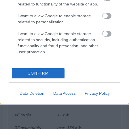
Škoda Enyaq 85 – fő technikai adatok
related to functionality of the website or app.
Adat
Škoda Enyaq 85
I want to allow Google to enable storage
related to personalization.
Hajtás
hátsókerék-hajtás
I want to allow Google to enable storage
Teljesítmény
210 kW
related to security, including authentication
functionality and fraud prevention, and other
Akkumulátor
82 kWh bruttó / 77 kWh nettó
user protection.
Fogyasztás (WLTP)
14,9 kWh/100 km
CONFIRM
Hatótáv (WLTP)
581 km
Gyorsulás (0–100 km/h)
6,7 mp
Data Deletion
Data Access
Privacy Policy
Végsebesség
180 km/h
AC töltés
11 kW
DC gyorstöltés
max. 135 kW