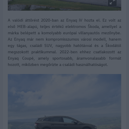
A valódi áttörést 2020-ban az Enyaq iV hozta el. Ez volt az
első MEB-alapú, teljes értékű elektromos Škoda, amellyel a
márka belépett a komolyabb európai villanyautós mezőnybe.
Az Enyaq már nem kompromisszumos városi modell, hanem
egy tágas, családi SUV, nagyobb hatótávval és a Škodától
megszokott praktikummal. 2022-ben ehhez csatlakozott az
Enyaq Coupé, amely sportosabb, áramvonalasabb formát
hozott, miközben megőrizte a családi használhatóságot.