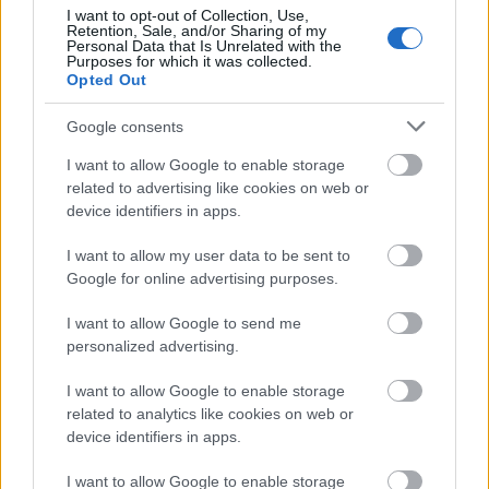
600 kilométeres WLTP-hatótávval. A csúcsot az összkerekes
I want to opt-out of Collection, Use,
Retention, Sale, and/or Sharing of my
85x jelenti, amely ugyanezt a teljesítményt hozza két
Personal Data that Is Unrelated with the
villanymotorral. Jól látszik, hogy a Škoda ma már nem csak
Purposes for which it was collected.
Opted Out
jelen van az elektromos piacon, hanem tudatosan építi is a
saját, egyre szélesebb villanyautós világát.
Google consents
I want to allow Google to enable storage
related to advertising like cookies on web or
device identifiers in apps.
I want to allow my user data to be sent to
Google for online advertising purposes.
I want to allow Google to send me
personalized advertising.
I want to allow Google to enable storage
related to analytics like cookies on web or
device identifiers in apps.
I want to allow Google to enable storage