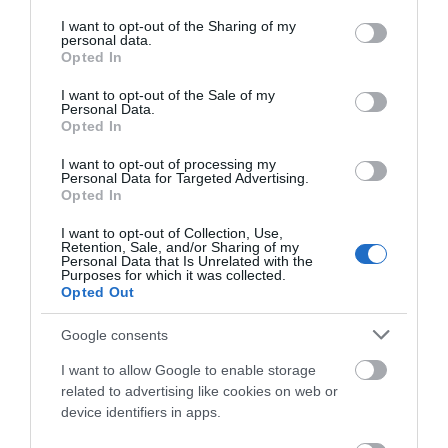
services and may gather and store information including but
Cross – szintén hamarosan megjelennek a piacon ezekkel az
not limited to your visit or usage behaviour. You may click to
I want to opt-out of the Sharing of my
innovációkkal.
personal data.
grant or deny consent to Google and its third-party tags to
Opted In
use your data for below specified purposes in below Google
consent section.
I want to opt-out of the Sale of my
Personal Data.
Aktuális kínálatunk, kategóriák
Opted In
szerint
I want to opt-out of processing my
Personal Data for Targeted Advertising.
Opted In
I want to opt-out of Collection, Use,
Retention, Sale, and/or Sharing of my
Personal Data that Is Unrelated with the
Purposes for which it was collected.
Opted Out
Google consents
I want to allow Google to enable storage
related to advertising like cookies on web or
device identifiers in apps.