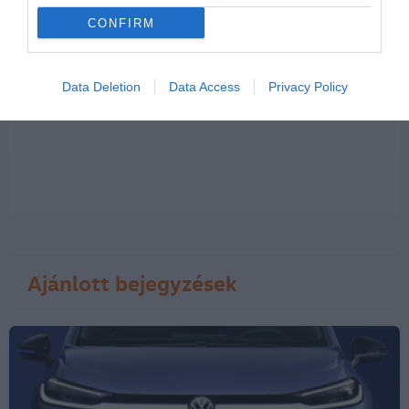
CONFIRM
A hozzászólások a
vonatkozó jogszabályok
értelmében felhasználói
tartalomnak minősülnek, értük a
szolgáltatás technikai
üzemeltetője
semmilyen felelősséget nem vállal, azokat nem ellenőrzi. Kifogás esetén
forduljon a blog szerkesztőjéhez. Részletek a
Felhasználási feltételekben
és
Data Deletion
Data Access
Privacy Policy
az
adatvédelmi tájékoztatóban
.
Ajánlott bejegyzések