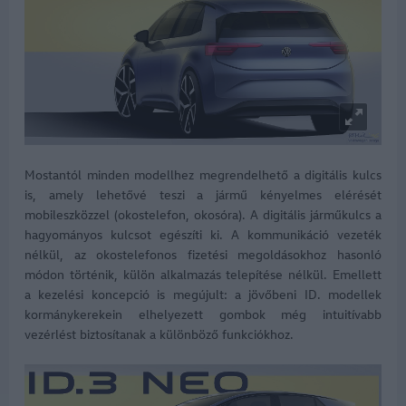
Mostantól minden modellhez megrendelhető a digitális kulcs
is, amely lehetővé teszi a jármű kényelmes elérését
mobileszközzel (okostelefon, okosóra). A digitális járműkulcs a
hagyományos kulcsot egészíti ki. A kommunikáció vezeték
nélkül, az okostelefonos fizetési megoldásokhoz hasonló
módon történik, külön alkalmazás telepítése nélkül. Emellett
a kezelési koncepció is megújult: a jövőbeni ID. modellek
kormánykerekein elhelyezett gombok még intuitívabb
vezérlést biztosítanak a különböző funkciókhoz.