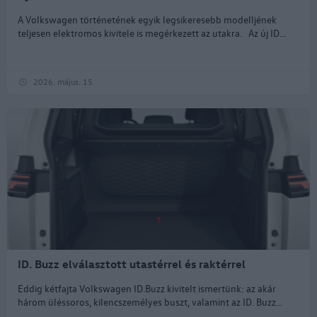
A Volkswagen történetének egyik legsikeresebb modelljének
teljesen elektromos kivitele is megérkezett az utakra. Az új ID...
2026. május. 15.
ID. Buzz elválasztott utastérrel és raktérrel
Eddig kétfajta Volkswagen ID.Buzz kivitelt ismertünk: az akár
három üléssoros, kilencszemélyes buszt, valamint az ID. Buzz...