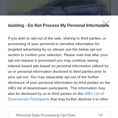
dasblog -
Do Not Process My Personal Information
If you wish to opt-out of the sale, sharing to third parties, or
processing of your personal or sensitive information for
Mindezek mellett az összes új ID. modell esetében elérhető
targeted advertising by us, please use the below opt-out
lesz a Vehicle-to-Load funkció is, amely lehetővé teszi, hogy a
section to confirm your selection. Please note that after your
nagyfeszültségű akkumulátorból közvetlenül, akár 3,6 kW
opt-out request is processed you may continue seeing
teljesítménnyel külső fogyasztókat – például elektromos
interest-based ads based on personal information utilized by
grilleket, kávéfőzőt vagy elektromos kerékpárokat – lássunk el
us or personal information disclosed to third parties prior to
energiával. Ez az utastérben található 230 V-os aljzaton
your opt-out. You may separately opt-out of the further
keresztül lehetséges, illetve – külön adapterrel – a töltőaljzat
disclosure of your personal information by third parties on the
Mode 3 csatlakozóján keresztül is.
IAB’s list of downstream participants. This information may
also be disclosed by us to third parties on the
IAB’s List of
A gyár közlése szerint az új szoftvergeneráció nagyobb
Downstream Participants
that may further disclose it to other
teljesítményt és még magasabb szintű utazási élményt biztosít
third parties.
az ID. modellekben. A Volkswagen új, kis- és kompakt
Please note that this website/app uses one or more Google
kategóriás elektromos modelljei – ID. Polo, ID. Polo GTI, ID.
Personal Data Processing Opt Outs