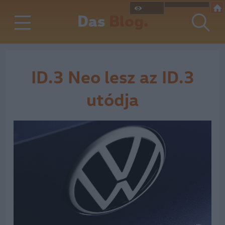
Das
Blog.
ID.3 Neo lesz az ID.3
utódja