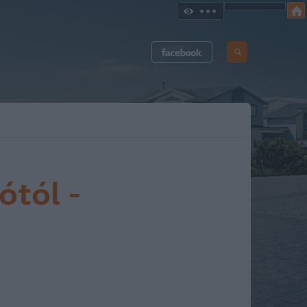
ótól -