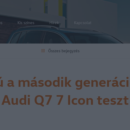
os
Kis színes
Hírek
Kapcsolat
Összes bejegyzés
 a második generáci
Audi Q7 7 Icon teszt