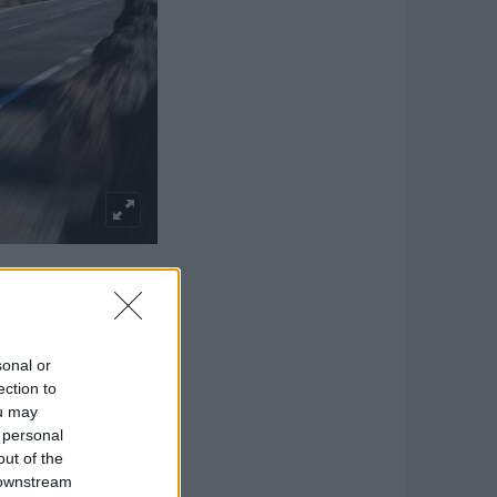
olt magától értetődő,
enne már kitaposta az
sonal or
ection to
ou may
 personal
out of the
 downstream