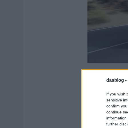
A Q7 mindig is fonto
hogy minden prémiumg
dasblog -
utat, az Audi pedig a 
If you wish 
sensitive in
confirm you
continue se
information 
further disc