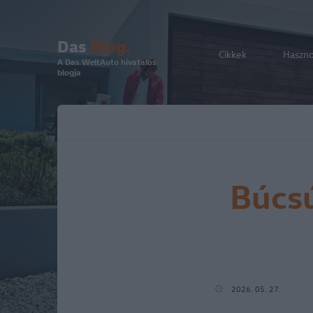
Das
Blog.
Cikkek
Haszn
A Das WeltAuto hivatalos
blogja
Búcsú
2026. 05. 27.