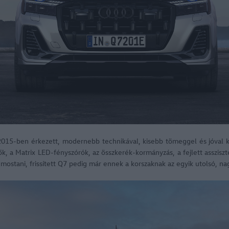
015-ben érkezett, modernebb technikával, kisebb tömeggel és jóval k
elzők, a Matrix LED-fényszórók, az összkerék-kormányzás, a fejlett asszis
mostani, frissített Q7 pedig már ennek a korszaknak az egyik utolsó, nag