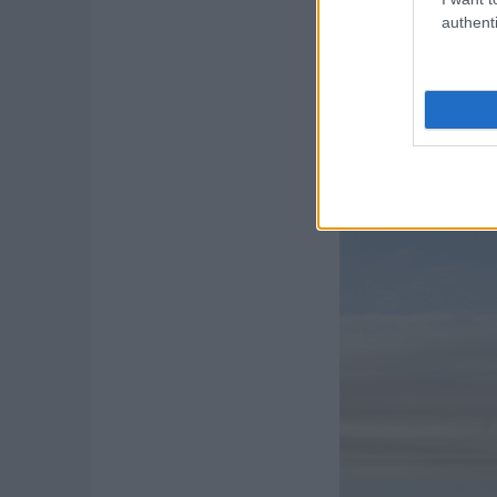
authenti
A háromliteres V6 TD
pontosan az, ami egy 
igazi karakterét soka