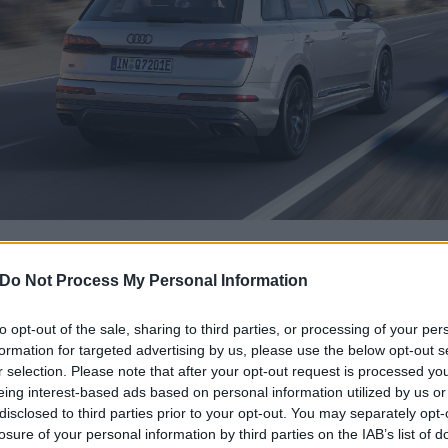
s modell volt az Audinál. Amikor 2005-ben bemutatkozott, még nem v
yártónak kell egy hatalmas luxus-SUV. A BMW X5 és a Porsche Cay
Do Not Process My Personal Information
Q7-tel lépett be igazán ebbe a világba.
to opt-out of the sale, sharing to third parties, or processing of your per
formation for targeted advertising by us, please use the below opt-out s
r selection. Please note that after your opt-out request is processed y
eing interest-based ads based on personal information utilized by us or
disclosed to third parties prior to your opt-out. You may separately opt-
losure of your personal information by third parties on the IAB’s list of