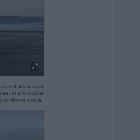
ifinomultabb belsővel.
ztensek és a finomabban
yon kiforrott darabja.