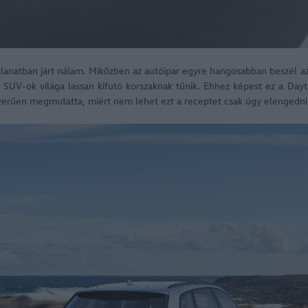
lanatban járt nálam. Miközben az autóipar egyre hangosabban beszél az
el SUV-ok világa lassan kifutó korszaknak tűnik. Ehhez képest ez a Da
zerűen megmutatta, miért nem lehet ezt a receptet csak úgy elengedni