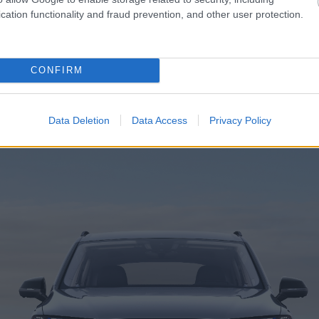
cation functionality and fraud prevention, and other user protection.
CONFIRM
I idővel szinte összenőtt a Q7-tel. Nagy nyomaték, kulturált működé
ekkora autóhoz illik. Később érkeztek erősebb motorok is, köztük a leg
Data Deletion
Data Access
Privacy Policy
k szemében mégis a nagy dízel adta meg.