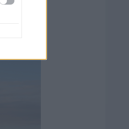
s, hatalmas hatótáv –
endás V12 TDI, de a Q7