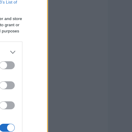
B’s List of
er and store
to grant or
ed purposes
 más karaktert kapott.
ze sokkal többet tudott
álya volt. Hosszú utak,