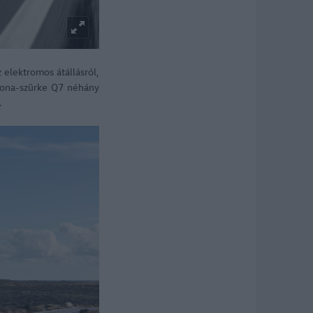
 elektromos átállásról,
ytona-szürke Q7 néhány
.