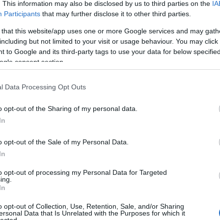
. This information may also be disclosed by us to third parties on the
IA
Participants
that may further disclose it to other third parties.
 that this website/app uses one or more Google services and may gath
including but not limited to your visit or usage behaviour. You may click 
 to Google and its third-party tags to use your data for below specifi
ogle consent section.
l Data Processing Opt Outs
o opt-out of the Sharing of my personal data.
In
o opt-out of the Sale of my Personal Data.
In
to opt-out of processing my Personal Data for Targeted
ing.
In
en Touareg és a Porsche Cayenne technikai rokonságában született, de
o opt-out of Collection, Use, Retention, Sale, and/or Sharing
, utazóautónak tervezték. A quattro hajtás és a légrugózás miatt pers
ersonal Data that Is Unrelated with the Purposes for which it
 a legtöbben valaha használták, de a valódi terepe mindig is az autóp
lected.