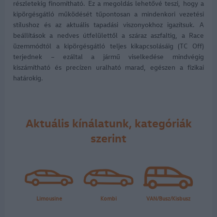
részletekig finomítható. Ez a megoldás lehetővé teszi, hogy a
kipörgésgátló működését tűpontosan a mindenkori vezetési
stílushoz és az aktuális tapadási viszonyokhoz igazítsuk. A
beállítások a nedves útfelülettől a száraz aszfaltig, a Race
üzemmódtól a kipörgésgátló teljes kikapcsolásáig (TC Off)
terjednek – ezáltal a jármű viselkedése mindvégig
kiszámítható és precízen uralható marad, egészen a fizikai
határokig.
Aktuális kínálatunk, kategóriák
szerint