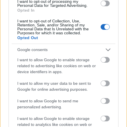
I want to opt-out of processing my
csökkenti a kerekek kipörgését. Az aerodinamikai rendszer a
Personal Data for Targeted Advertising.
mindenkori menethelyzethez igazítja a leszorítóerőt.
Opted In
I want to opt-out of Collection, Use,
Az első tengelyen elhelyezett villanymotorok a prediktív
Retention, Sale, and/or Sharing of my
menetdinamikai rendszer kulcselemei: a változó
Personal Data that Is Unrelated with the
Purposes for which it was collected.
nyomatékszabályozás révén egyszerre garantálnak agilis
Opted Out
kanyarvételt és rendíthetetlen stabilitást nagy sebességnél is.
Google consents
I want to allow Google to enable storage
related to advertising like cookies on web or
device identifiers in apps.
I want to allow my user data to be sent to
Google for online advertising purposes.
I want to allow Google to send me
personalized advertising.
I want to allow Google to enable storage
related to analytics like cookies on web or