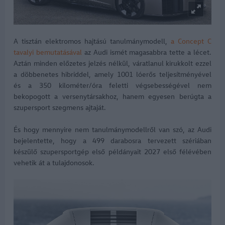
A tisztán elektromos hajtású tanulmánymodell,
a Concept C
tavalyi bemutatásával
az Audi ismét magasabbra tette a lécet.
Aztán minden előzetes jelzés nélkül, váratlanul kirukkolt ezzel
a döbbenetes hibriddel, amely 1001 lóerős teljesítményével
és a 350 kilométer/óra feletti végsebességével nem
bekopogott a versenytársakhoz, hanem egyesen berúgta a
szupersport szegmens ajtaját.
És hogy mennyire nem tanulmánymodellről van szó, az Audi
bejelentette, hogy a 499 darabosra tervezett szériában
készülő szupersportgép első példányait 2027 első félévében
vehetik át a tulajdonosok.