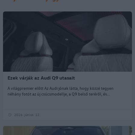
Ezek várják az Audi Q9 utasait
A világpremier előtt Az Audi jónak látta, hogy közzé tegyen
néhány fotót az új csúcsmodellje, a Q9 belső teréről, és...
2026. június. 12.