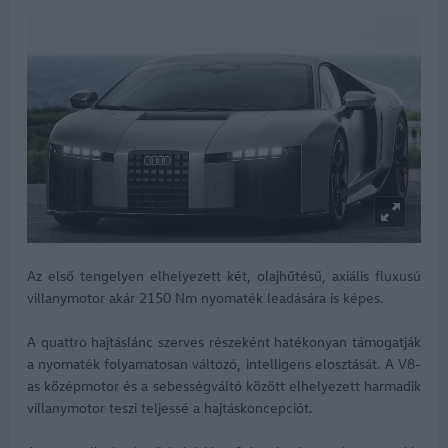
Az első tengelyen elhelyezett két, olajhűtésű, axiális fluxusú
villanymotor akár 2150 Nm nyomaték leadására is képes.
A quattro hajtáslánc szerves részeként hatékonyan támogatják
a nyomaték folyamatosan változó, intelligens elosztását. A V8-
as középmotor és a sebességváltó között elhelyezett harmadik
villanymotor teszi teljessé a hajtáskoncepciót.