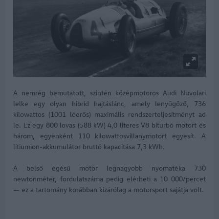
A nemrég bemutatott, szintén középmotoros Audi Nuvolari
lelke egy olyan hibrid hajtáslánc, amely lenyűgöző, 736
kilowattos (1001 lóerős) maximális rendszerteljesítményt ad
le. Ez egy 800 lovas (588 kW) 4,0 literes V8 biturbó motort és
három, egyenként 110 kilowattosvillanymotort egyesít. A
lítiumion-akkumulátor bruttó kapacitása 7,3 kWh.
A belső égésű motor legnagyobb nyomatéka 730
newtonméter, fordulatszáma pedig elérheti a 10 000/percet
— ez a tartomány korábban kizárólag a motorsport sajátja volt.