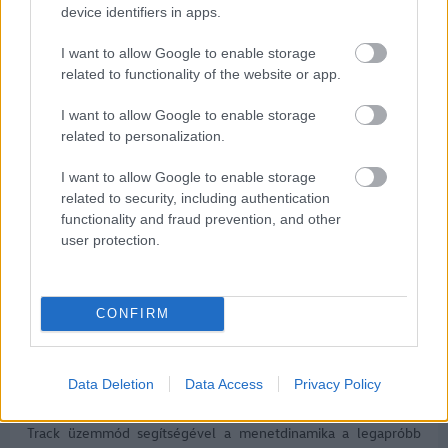
device identifiers in apps.
A kormánykeréken elhelyezett forgókapcsolókkal a vezető
közvetlenül is alakíthatja a rendszer működését. A négy
I want to allow Google to enable storage
választható üzemmód eltérő módon hangolja össze a
related to functionality of the website or app.
hajtásláncot, a menetdinamikát és a hatékonyságot, mindig az
aktuális prioritásokhoz igazítva a jármű karakterét:
I want to allow Google to enable storage
related to personalization.
- az E-Hybrid lehetővé teszi a teljesen elektromos közlekedést
városi és rövid távú használat esetén.
I want to allow Google to enable storage
related to security, including authentication
- A Balanced a kényelmet, a hatékonyságot és a teljesítményt
functionality and fraud prevention, and other
ötvözi.
user protection.
- A Dynamic közvetlenebbé teszi a rendszer reakcióit, és
fokozza az agilitást, valamint a precizitást.
CONFIRM
- A Dynamic+ a hajtásláncot teljes mértékben az érzelmekre
ható vezetési élmény szolgálatába állítja.
Data Deletion
Data Access
Privacy Policy
A kifejezetten komoly kihívást jelentő helyzetekre tervezett
Track üzemmód segítségével a menetdinamika a legapróbb