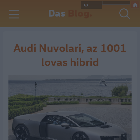
Das
Blog.
Audi Nuvolari, az 1001
lovas hibrid