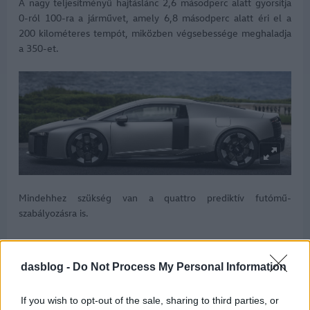
A nagy teljesítményű hajtáslánc 2,6 másodperc alatt gyorsítja
0-ról 100-ra a járművet, amely 6,8 másodperc alatt éri el a
200 kilométeres tempót, miközben végsebessége meghaladja
a 350-et.
Mindehhez szükség van a quattro prediktív futómű-
szabályozásra is.
A vezérlőrendszer folyamatos, tűpontos adatokat kap a
szenzoroktól: a kormányszöget, a gyorsulást, a dőlésszöget
dasblog -
Do Not Process My Personal Information
(vagyis a jármű függőleges tengely körüli elfordulását, ami
meghatározza a kanyarvételi tulajdonságokat), valamint az
If you wish to opt-out of the sale, sharing to third parties, or
aktuális tapadást egyaránt valós időben elemzi.