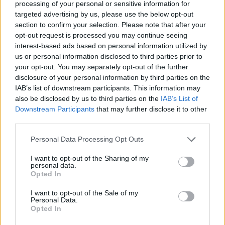
processing of your personal or sensitive information for
targeted advertising by us, please use the below opt-out
Ha a rendszer úgy érzékeli, hogy a jármű kanyarodás közben
section to confirm your selection. Please note that after your
elveszítheti a tapadást, integrált egységként, azonnal és
opt-out request is processed you may continue seeing
megelőző jelleggel közbelép.
interest-based ads based on personal information utilized by
us or personal information disclosed to third parties prior to
your opt-out. You may separately opt-out of the further
disclosure of your personal information by third parties on the
IAB’s list of downstream participants. This information may
also be disclosed by us to third parties on the
IAB’s List of
Downstream Participants
that may further disclose it to other
third parties.
Please note that this website/app uses one or more Google
Personal Data Processing Opt Outs
services and may gather and store information including but
not limited to your visit or usage behaviour. You may click to
I want to opt-out of the Sharing of my
personal data.
grant or deny consent to Google and its third-party tags to
Opted In
use your data for below specified purposes in below Google
consent section.
I want to opt-out of the Sale of my
A hajtáslánc hosszirányban és oldalirányban is hajszálpontosan
Personal Data.
Opted In
osztja el a forgatónyomatékot. A fékrendszer célzott
beavatkozásokkal stabilizálja a járművet, miközben hatékonyan