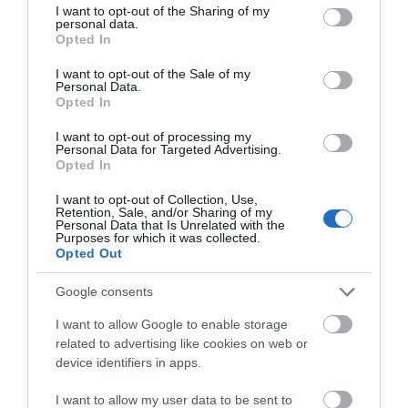
not limited to your visit or usage behaviour. You may click to
I want to opt-out of the Sharing of my
personal data.
A Das WeltAuto viszont olyan rendszert kínál, amelyben az
grant or deny consent to Google and its third-party tags to
Opted In
ügyfél nem csupán egy használt autót választ, hanem
use your data for below specified purposes in below Google
consent section.
ellenőrzött hátteret, szakmai kontrollt és hosszabb távú
I want to opt-out of the Sale of my
Personal Data.
biztonságot is kap.
Opted In
A márkakereskedések hivatalos ellenőrzőlista alapján 110
I want to opt-out of processing my
ponton átvizsgálják az autókat. A jármű csak ezt követően
Personal Data for Targeted Advertising.
Opted In
kaphatja meg a WeltAuto minőségtanúsítványt és a Das
WeltAuto garanciát. A márka szolgáltatásai ezt a biztonságot
I want to opt-out of Collection, Use,
erősítik.
Retention, Sale, and/or Sharing of my
Personal Data that Is Unrelated with the
Purposes for which it was collected.
Váratlan meghibásodás vagy baleset esetén a
Opted Out
mobilitásgarancia segíti a továbbutazást, a cseregarancia pedig
bizonyos feltételek teljesülése mellett lehetőséget ad arra,
Google consents
hogy az ügyfél rövid időn belül másik autóra cserélje a
I want to allow Google to enable storage
megvásárolt járművet.
related to advertising like cookies on web or
device identifiers in apps.
A Das WeltAuto emellett finanszírozási és biztosítási
megoldásokat, gépkocsi-beszámítást, eredeti tartozékokat és
I want to allow my user data to be sent to