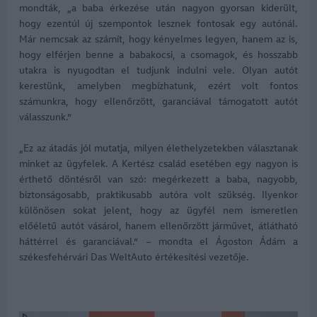
mondták, „a baba érkezése után nagyon gyorsan kiderült,
hogy ezentúl új szempontok lesznek fontosak egy autónál.
Már nemcsak az számít, hogy kényelmes legyen, hanem az is,
hogy elférjen benne a babakocsi, a csomagok, és hosszabb
utakra is nyugodtan el tudjunk indulni vele. Olyan autót
kerestünk, amelyben megbízhatunk, ezért volt fontos
számunkra, hogy ellenőrzött, garanciával támogatott autót
válasszunk.”
„Ez az átadás jól mutatja, milyen élethelyzetekben választanak
minket az ügyfelek. A Kertész család esetében egy nagyon is
érthető döntésről van szó: megérkezett a baba, nagyobb,
biztonságosabb, praktikusabb autóra volt szükség. Ilyenkor
különösen sokat jelent, hogy az ügyfél nem ismeretlen
előéletű autót vásárol, hanem ellenőrzött járművet, átlátható
háttérrel és garanciával.” – mondta el Ágoston Ádám a
székesfehérvári Das WeltAuto értékesítési vezetője.