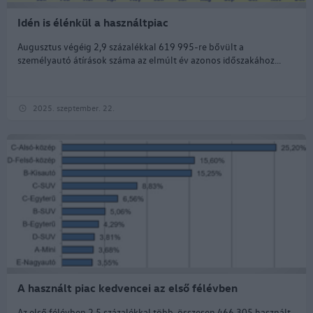
Idén is élénkül a használtpiac
Augusztus végéig 2,9 százalékkal 619 995-re bővült a
személyautó átírások száma az elmúlt év azonos időszakához...
2025. szeptember. 22.
A használt piac kedvencei az első félévben
Az első félévben 2,5 százalékkal több, összesen 466 305 használt