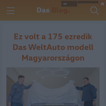
Das
Blog.
Ez volt a 175 ezredik
Das WeltAuto modell
Magyarországon