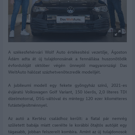
A székesfehérvári Wolf Auto értékesítési vezetője, Ágoston
Ádám adta át új tulajdonosának a fennállása huszonötödik
évfordulóját október végén ünneplő magyarországi Das
WeltAuto hálózat százhetvenötezredik modelljét.
A jubileumi modell egy fekete gyöngyház színű, 2021-es
évjáratú Volkswagen Golf Variant, 150 lóerős, 2,0 literes TDI
dízelmotorral, DSG-váltóval és mintegy 120 ezer kilométeres
futásteljesítménnyel.
Az autó a Kertész családhoz került: a fiatal pár nemrég
született babája miatt cserélte le korábbi ötajtós autóját egy
tágasabb, jobban felszerelt kombira. Amint az új tulajdonosok