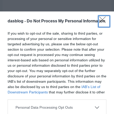
dasblog -
Do Not Process My Personal Information
„Huszonöt év alatt százhetvenötezer autót adtunk át, de
számunkra ezek nem pusztán értékesítési számok, hanem
különböző történetek. Minden szerződéskötés mögött ott van
If you wish to opt-out of the sale, sharing to third parties, or
egy család, egy élethelyzet vagy egy új kezdet. Jó látni, hogy
processing of your personal or sensitive information for
egy ellenőrzött, garanciával támogatott használt autóval
targeted advertising by us, please use the below opt-out
milyen pozitív hatással lehetünk az ügyfeleink mindennapjaira.
section to confirm your selection. Please note that after your
opt-out request is processed you may continue seeing
Reméljük, hogy a következő években még sok hasonló
interest-based ads based on personal information utilized by
történet épül be a Das WeltAuto életébe” – mondta Kálmán
us or personal information disclosed to third parties prior to
Balázs, a Das WeltAuto márkakoordinátora.
your opt-out. You may separately opt-out of the further
disclosure of your personal information by third parties on the
A fentiek különösen fontosak egy olyan piacon, ahol továbbra
IAB’s list of downstream participants. This information may
is gyakoriak az átverések.
also be disclosed by us to third parties on the
IAB’s List of
Downstream Participants
that may further disclose it to other
A vevők sokszor bizonytalan előéletű autókkal, hiányos
third parties.
információkkal, nehezen ellenőrizhető futásteljesítménnyel
vagy utólag kellemetlen meglepetéseket okozó műszaki
Please note that this website/app uses one or more Google
Personal Data Processing Opt Outs
problémákkal találkoznak.
services and may gather and store information including but