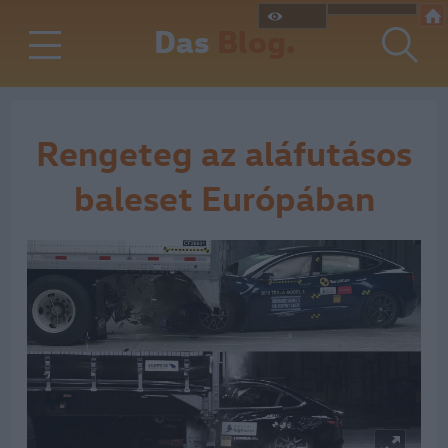
Das
Blog.
Rengeteg az aláfutásos
baleset Európában