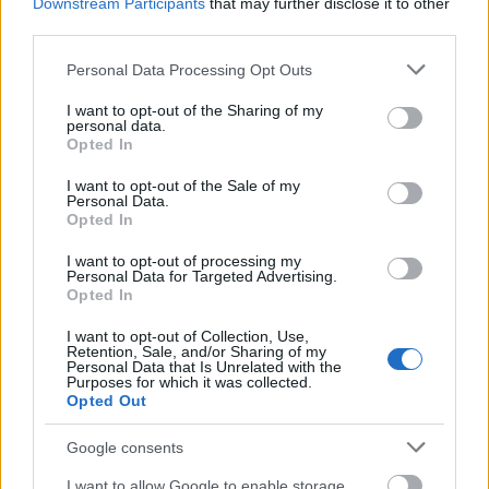
Downstream Participants
that may further disclose it to other
Trailer hátsó aláfutásgátlója meghibásodott, és a tesztjármű
third parties.
utastere megsemmisült.
Please note that this website/app uses one or more Google
Personal Data Processing Opt Outs
Mindkét ütközési teszt kimutatta, hogy a személyautó kiváló
services and may gather and store information including but
teljesítményű ütközésvédelmi szerkezete a hátsó aláfutásgátló
not limited to your visit or usage behaviour. You may click to
I want to opt-out of the Sharing of my
szerkezet gyenge ütésállósága miatt nem tudott a tervezett
personal data.
grant or deny consent to Google and its third-party tags to
Opted In
módon deformálódni és megvédeni az utasokat. Ez rávilágít
use your data for below specified purposes in below Google
arra, hogy a jelenlegi R58.03 európai előírás jelentősen
consent section.
I want to opt-out of the Sale of my
javítható, és jelenleg nem felel meg a céljának.
Personal Data.
Opted In
I want to opt-out of processing my
Personal Data for Targeted Advertising.
Aktuális kínálatunk, kategóriák
Opted In
szerint
I want to opt-out of Collection, Use,
Retention, Sale, and/or Sharing of my
Personal Data that Is Unrelated with the
Purposes for which it was collected.
Opted Out
Google consents
I want to allow Google to enable storage