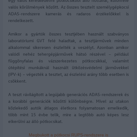
egy valós kereskedelmi pótkocsikból álló flottával, különféle
valós körülmények között. Az összes tesztelt személygépkocsi
ADAS-rendszere kamerás és radaros érzékelőkkel is
rendelkezett.
Amikor a gyártók összes tesztjében használt szabványos
laboratóriumi GVT felé haladtak, a tesztjárművek minden
alkalommal sikeresen észlelték a veszélyt. Azonban amikor
valódi nehéz tehergépjárművek hátsó részével – például
függönyfalas és vázszerkezetes pótkocsikkal, valamint
útépítési munkáknál használt ütközésvédelmi járművekkel
(IPV-k) – végezték a tesztet, az észlelési arány több esetben is
csökkent.
A teszt rávilágított a legújabb generációs ADAS-rendszerek és
a korábbi generációk közötti különbségre. Mivel az utakon
közlekedő autók átlagos életkora folyamatosan emelkedik,
több mint 15 évbe telik, mire a legtöbb autó képes lesz
elkerülni az álló pótkocsikat.
Megbukott a pótkocsi RUPS-rendszere is