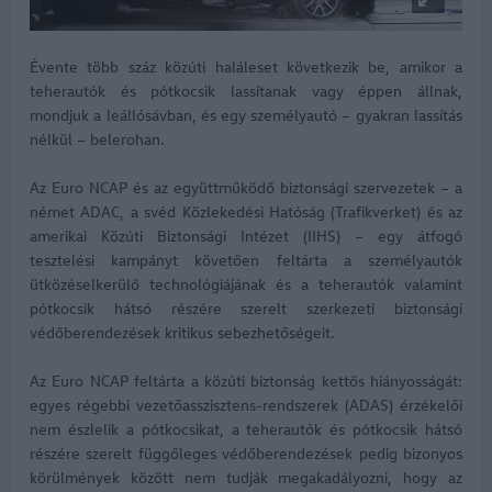
Évente több száz közúti haláleset következik be, amikor a
teherautók és pótkocsik lassítanak vagy éppen állnak,
mondjuk a leállósávban, és egy személyautó – gyakran lassítás
nélkül – belerohan.
Az Euro NCAP és az együttműködő biztonsági szervezetek – a
német ADAC, a svéd Közlekedési Hatóság (Trafikverket) és az
amerikai Közúti Biztonsági Intézet (IIHS) – egy átfogó
tesztelési kampányt követően feltárta a személyautók
ütközéselkerülő technológiájának és a teherautók valamint
pótkocsik hátsó részére szerelt szerkezeti biztonsági
védőberendezések kritikus sebezhetőségeit.
Az Euro NCAP feltárta a közúti biztonság kettős hiányosságát:
egyes régebbi vezetőasszisztens-rendszerek (ADAS) érzékelői
nem észlelik a pótkocsikat, a teherautók és pótkocsik hátsó
részére szerelt függőleges védőberendezések pedig bizonyos
körülmények között nem tudják megakadályozni, hogy az