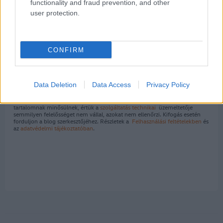
functionality and fraud prevention, and other
user protection.
CONFIRM
Kommentek
Data Deletion
Data Access
Privacy Policy
A hozzászólások a
vonatkozó jogszabályok
értelmében felhasználói
tartalomnak minősülnek, értük a
szolgáltatás technikai
üzemeltetője
semmilyen felelősséget nem vállal, azokat nem ellenőrzi. Kifogás esetén
forduljon a blog szerkesztőjéhez. Részletek a
Felhasználási feltételekben
és
az
adatvédelmi tájékoztatóban
.