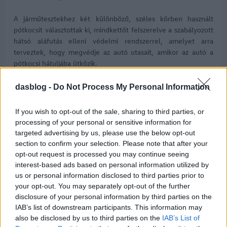
A járműtesztekhez két különböző, széles körben használt
pótkocsit választottak ki, mindkettőt felszerelve a szabályozott
hátsó aláfutás elleni védelmi rendszerrel, amelyet arra
terveztek, hogy megvédje az autó utasait, amikor az autó a
pótkocsi hátuljába ütközik.
Az ütközési tesztek elvégzése előtt az autók ADAS-rendszereit
dasblog -
Do Not Process My Personal Information
kikapcsolták, és az eredmények súlyosak voltak.
If you wish to opt-out of the sale, sharing to third parties, or
A brit HORIBA MIRA-nál végzett, 56 kilométer/órás
processing of your personal or sensitive information for
sebességű, utasoldali, 30 százalékos frontális eltolásos
targeted advertising by us, please use the below opt-out
ütközés során a Schmitz Cargobull pótkocsigyártó
section to confirm your selection. Please note that after your
védőberendezése alig nyújtott szerkezeti ellenállást. A
opt-out request is processed you may continue seeing
pótkocsi rakodófelülete közvetlenül átszúrta az utastér falát,
interest-based ads based on personal information utilized by
letépve a jármű szerkezetének oldalát, és halálos fej- és
us or personal information disclosed to third parties prior to
nyaksérüléseket okozva a törésvizsgálati próbabábunak.
your opt-out. You may separately opt-out of the further
disclosure of your personal information by third parties on the
A német ADAC által ugyanazon sebességgel elvégzett, ezt
IAB’s list of downstream participants. This information may
also be disclosed by us to third parties on the
IAB’s List of
követő 75 százalékos elülső-hátsó ütközési teszt során a Krone