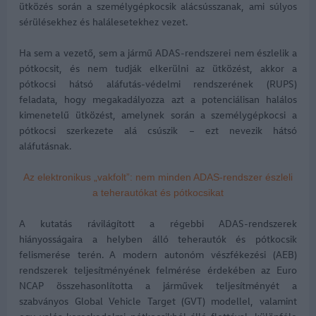
ütközés során a személygépkocsik alácsússzanak, ami súlyos
sérülésekhez és halálesetekhez vezet.
Ha sem a vezető, sem a jármű ADAS-rendszerei nem észlelik a
pótkocsit, és nem tudják elkerülni az ütközést, akkor a
pótkocsi hátsó aláfutás-védelmi rendszerének (RUPS)
feladata, hogy megakadályozza azt a potenciálisan halálos
kimenetelű ütközést, amelynek során a személygépkocsi a
pótkocsi szerkezete alá csúszik – ezt nevezik hátsó
aláfutásnak.
Az elektronikus „vakfolt”: nem minden ADAS-rendszer észleli
a teherautókat és pótkocsikat
A kutatás rávilágított a régebbi ADAS-rendszerek
hiányosságaira a helyben álló teherautók és pótkocsik
felismerése terén. A modern autonóm vészfékezési (AEB)
rendszerek teljesítményének felmérése érdekében az Euro
NCAP összehasonlította a járművek teljesítményét a
szabványos Global Vehicle Target (GVT) modellel, valamint