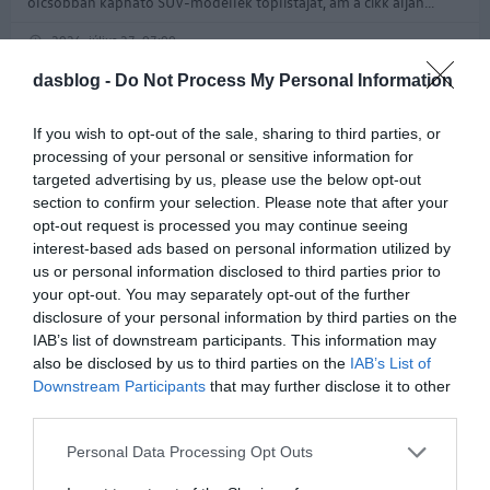
olcsóbban kapható SUV-modellek toplistáját, ám a cikk alján...
2026. július 27. 07:00
dasblog -
Do Not Process My Personal Information
If you wish to opt-out of the sale, sharing to third parties, or
processing of your personal or sensitive information for
targeted advertising by us, please use the below opt-out
section to confirm your selection. Please note that after your
opt-out request is processed you may continue seeing
interest-based ads based on personal information utilized by
us or personal information disclosed to third parties prior to
your opt-out. You may separately opt-out of the further
Auto Bild nyári gumiteszt
disclosure of your personal information by third parties on the
IAB’s list of downstream participants. This information may
A szakemberek a tesztelni kívánt méretek mindegyikéből titokban
also be disclosed by us to third parties on the
IAB’s List of
50 különböző modellt vásároltak meg, és azonnal selejtező körön
Downstream Participants
that may further disclose it to other
vetették alá őket. Csak a 20 legjobb készlet jutott tovább a teljes...
third parties.
Please note that this website/app uses one or more Google
Personal Data Processing Opt Outs
2026. július 24. 07:00
services and may gather and store information including but