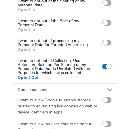
not limited to your visit or usage behaviour. You may click to
I want to opt-out of the Sharing of my
personal data.
grant or deny consent to Google and its third-party tags to
Opted In
use your data for below specified purposes in below Google
consent section.
I want to opt-out of the Sale of my
Personal Data.
Opted In
I want to opt-out of processing my
Personal Data for Targeted Advertising.
Opted In
I want to opt-out of Collection, Use,
Rekord első félév a használtpiacon
Retention, Sale, and/or Sharing of my
Personal Data that Is Unrelated with the
Purposes for which it was collected.
Ez a tíz a legnépszerűbb márka Amint a Data House fenti
Opted Out
grafikonja mutatja, a januárt leszámítva – amikor kevesebb
használt személyautó cserélt gazdát, mint az elmúlt két év első...
Google consents
I want to allow Google to enable storage
2026. július 22. 07:00
related to advertising like cookies on web or
device identifiers in apps.
I want to allow my user data to be sent to