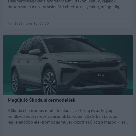
alkalmatosságokat a gyorsforgalmi utakon: kenuk, kajakok,
motorcsónakok, vitorláshajók kelnek útra ilyenkor, mégpedig...
2026. július 13. 07:00
Megújuló Škoda sikermodellek
A Škoda elektromos modellcsaládjai, az Elroq és az Enyaq
rendkívül népszerűek a vásárlók körében: 2025-ben Európa
legkelendőbb elektromos járművei között az Elroq a második, az...