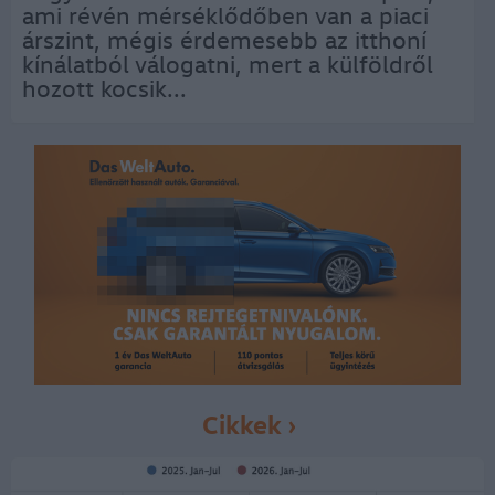
ami révén mérséklődőben van a piaci
árszint, mégis érdemesebb az itthoní
kínálatból válogatni, mert a külföldről
hozott kocsik...
Cikkek