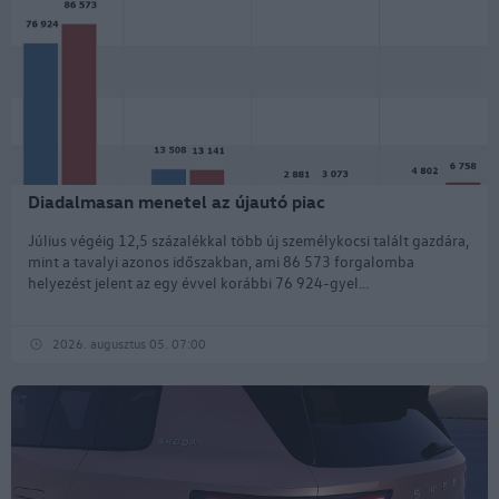
Diadalmasan menetel az újautó piac
Július végéig 12,5 százalékkal több új személykocsi talált gazdára,
mint a tavalyi azonos időszakban, ami 86 573 forgalomba
helyezést jelent az egy évvel korábbi 76 924-gyel...
2026. augusztus 05. 07:00