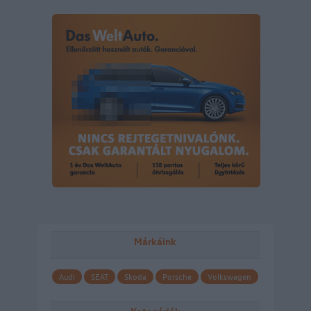
Márkáink
Audi
SEAT
Skoda
Porsche
Volkswagen