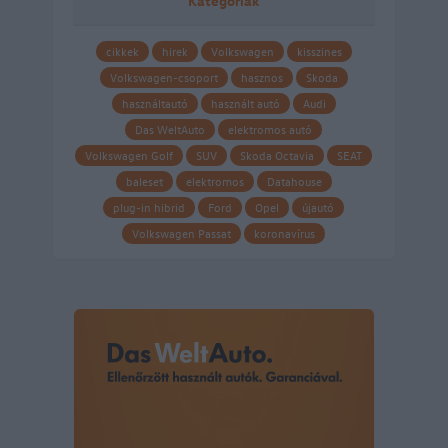
Kategóriák
cikkek
hirek
Volkswagen
kisszines
Volkswagen-csoport
hasznos
Skoda
használtautó
használt autó
Audi
Das WeltAuto
elektromos autó
Volkswagen Golf
SUV
Skoda Octavia
SEAT
baleset
elektromos
Datahouse
plug-in hibrid
Ford
Opel
újautó
Volkswagen Passat
koronavírus