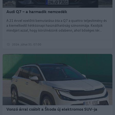
Audi Q7 – a harmadik nemzedék
A 21 évvel ezelőtti bemutatása óta a Q7 a quattro teljesítmény és
a kiemelkedő hétköznapi használhatóság szinonimája. Kezdjük
mindjárt azzal, hogy körülnézünk odabenn, ahol bőséges tér...
2026. július 31. 07:00
Vonzó árral csábít a Škoda új elektromos SUV-ja