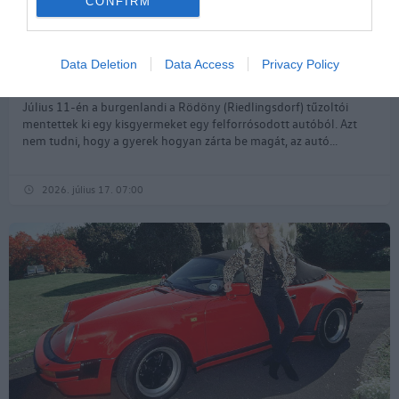
CONFIRM
Data Deletion
Data Access
Privacy Policy
Amiről kevés szó esik: a karosszéria színe
Július 11-én a burgenlandi a Rödöny (Riedlingsdorf) tűzoltói
mentettek ki egy kisgyermeket egy felforrósodott autóból. Azt
nem tudni, hogy a gyerek hogyan zárta be magát, az autó...
2026. július 17. 07:00