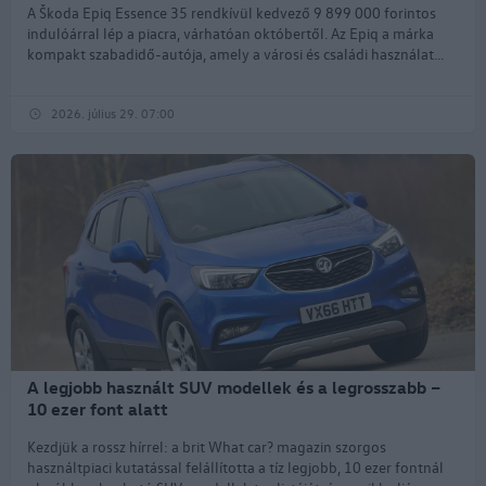
A Škoda Epiq Essence 35 rendkívül kedvező 9 899 000 forintos
indulóárral lép a piacra, várhatóan októbertől. Az Epiq a márka
kompakt szabadidő-autója, amely a városi és családi használat...
2026. július 29. 07:00
A legjobb használt SUV modellek és a legrosszabb –
10 ezer font alatt
Kezdjük a rossz hírrel: a brit What car? magazin szorgos
használtpiaci kutatással felállította a tíz legjobb, 10 ezer fontnál