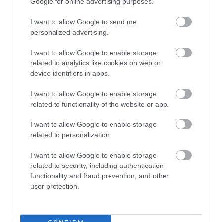
Google for online advertising purposes.
I want to allow Google to send me
personalized advertising.
I want to allow Google to enable storage
related to analytics like cookies on web or
device identifiers in apps.
Indul a megújult belső terű Caddy előértékesítése
Kezdjük a lényeggel: mennyiért is lehet hozzájutni a Volkswagen
I want to allow Google to enable storage
széleskörben népszerű modelljéhez. A Caddy Cargo 1st Edition 2.0
related to functionality of the website or app.
TDI 122 lóerős motorral és DSG váltóval már 8.999.000 Ft + áfa...
I want to allow Google to enable storage
related to personalization.
2026. július 20. 07:00
I want to allow Google to enable storage
related to security, including authentication
functionality and fraud prevention, and other
user protection.