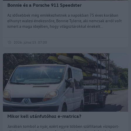
Bonnie és a Porsche 911 Speedster
Az idősebbek még emlékezhetnek a napokban 75 éves korában
elhunyt walesi énekesnőre, Bonnie Tylerre, aki nemcsak arról volt
ismert a maga idejében, hogy világsztárokkal énekelt...
2026. július 15. 07:00
Mikor kell utánfutóhoz e-matrica?
Javában tombol a nyár, ezért egyre többen szállítanak vízisport-