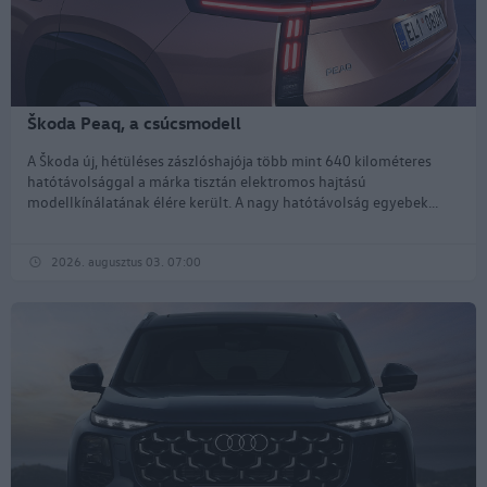
Škoda Peaq, a csúcsmodell
A Škoda új, hétüléses zászlóshajója több mint 640 kilométeres
hatótávolsággal a márka tisztán elektromos hajtású
modellkínálatának élére került. A nagy hatótávolság egyebek...
2026. augusztus 03. 07:00