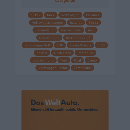
Kategóriák
cikkek
hirek
Volkswagen
kisszines
Volkswagen-csoport
hasznos
Skoda
használtautó
használt autó
Audi
Das WeltAuto
elektromos autó
Volkswagen Golf
SUV
Skoda Octavia
SEAT
baleset
elektromos
Datahouse
plug-in hibrid
Ford
Opel
újautó
Volkswagen Passat
koronavírus