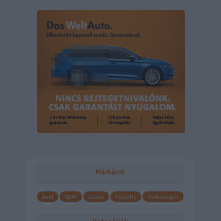
Márkáink
Audi
SEAT
Skoda
Porsche
Volkswagen