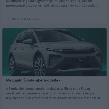
alkalmatosságokat a gyorsforgalmi utakon: kenuk, kajakok,
motorcsónakok, vitorláshajók kelnek útra ilyenkor, mégpedig...
2026. július 13. 07:00
Megújuló Škoda sikermodellek
A Škoda elektromos modellcsaládjai, az Elroq és az Enyaq
rendkívül népszerűek a vásárlók körében: 2025-ben Európa
legkelendőbb elektromos járművei között az Elroq a második, az...