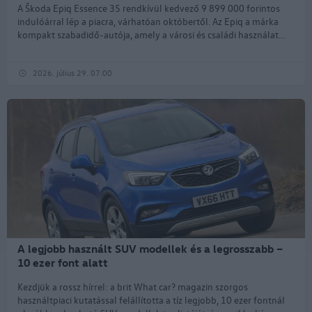
A Škoda Epiq Essence 35 rendkívül kedvező 9 899 000 forintos
indulóárral lép a piacra, várhatóan októbertől. Az Epiq a márka
kompakt szabadidő-autója, amely a városi és családi használat...
2026. július 29. 07:00
A legjobb használt SUV modellek és a legrosszabb –
10 ezer font alatt
Kezdjük a rossz hírrel: a brit What car? magazin szorgos
használtpiaci kutatással felállította a tíz legjobb, 10 ezer fontnál