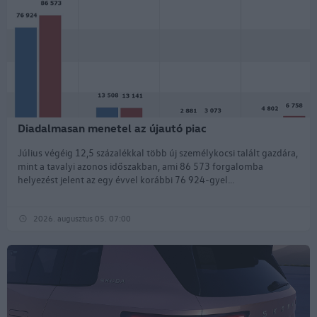
Diadalmasan menetel az újautó piac
Július végéig 12,5 százalékkal több új személykocsi talált gazdára,
mint a tavalyi azonos időszakban, ami 86 573 forgalomba
helyezést jelent az egy évvel korábbi 76 924-gyel...
2026. augusztus 05. 07:00