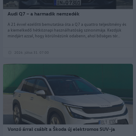
Audi Q7 – a harmadik nemzedék
A 21 évvel ezelőtti bemutatása óta a Q7 a quattro teljesítmény és
a kiemelkedő hétköznapi használhatóság szinonimája. Kezdjük
mindjárt azzal, hogy körülnézünk odabenn, ahol bőséges tér...
2026. július 31. 07:00
Vonzó árral csábít a Škoda új elektromos SUV-ja