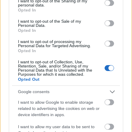
not limited to your visit or usage behaviour. You may click to
I want to opt-out of the Sharing of my
personal data.
grant or deny consent to Google and its third-party tags to
Opted In
use your data for below specified purposes in below Google
consent section.
I want to opt-out of the Sale of my
Personal Data.
Opted In
I want to opt-out of processing my
Personal Data for Targeted Advertising.
Opted In
I want to opt-out of Collection, Use,
Rekord első félév a használtpiacon
Retention, Sale, and/or Sharing of my
Personal Data that Is Unrelated with the
Purposes for which it was collected.
Ez a tíz a legnépszerűbb márka Amint a Data House fenti
Opted Out
grafikonja mutatja, a januárt leszámítva – amikor kevesebb
használt személyautó cserélt gazdát, mint az elmúlt két év első...
Google consents
I want to allow Google to enable storage
2026. július 22. 07:00
related to advertising like cookies on web or
device identifiers in apps.
I want to allow my user data to be sent to