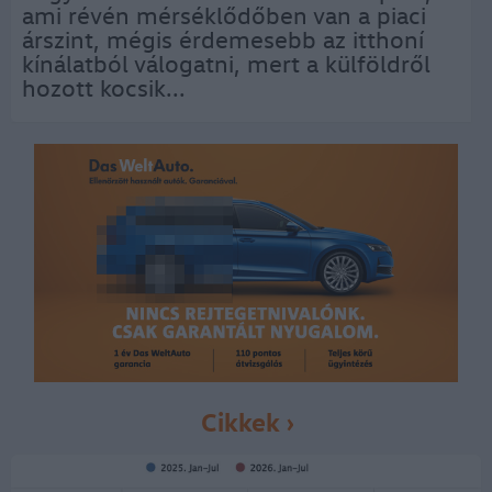
ami révén mérséklődőben van a piaci
árszint, mégis érdemesebb az itthoní
kínálatból válogatni, mert a külföldről
hozott kocsik...
Cikkek