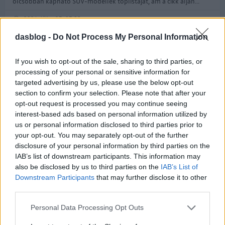
olcsóbban kapható SUV-modellek toplistáját, ám a cikk alján...
2026. július 27. 07:00
dasblog -
Do Not Process My Personal Information
If you wish to opt-out of the sale, sharing to third parties, or
processing of your personal or sensitive information for
targeted advertising by us, please use the below opt-out
section to confirm your selection. Please note that after your
opt-out request is processed you may continue seeing
interest-based ads based on personal information utilized by
us or personal information disclosed to third parties prior to
your opt-out. You may separately opt-out of the further
Auto Bild nyári gumiteszt
disclosure of your personal information by third parties on the
IAB’s list of downstream participants. This information may
A szakemberek a tesztelni kívánt méretek mindegyikéből titokban
also be disclosed by us to third parties on the
IAB’s List of
50 különböző modellt vásároltak meg, és azonnal selejtező körön
Downstream Participants
that may further disclose it to other
vetették alá őket. Csak a 20 legjobb készlet jutott tovább a teljes...
third parties.
Please note that this website/app uses one or more Google
Personal Data Processing Opt Outs
2026. július 24. 07:00
services and may gather and store information including but