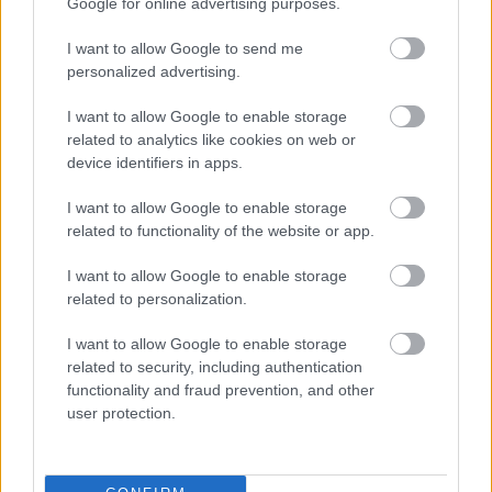
Google for online advertising purposes.
I want to allow Google to send me
personalized advertising.
I want to allow Google to enable storage
related to analytics like cookies on web or
device identifiers in apps.
Indul a megújult belső terű Caddy előértékesítése
Kezdjük a lényeggel: mennyiért is lehet hozzájutni a Volkswagen
I want to allow Google to enable storage
széleskörben népszerű modelljéhez. A Caddy Cargo 1st Edition 2.0
related to functionality of the website or app.
TDI 122 lóerős motorral és DSG váltóval már 8.999.000 Ft + áfa...
I want to allow Google to enable storage
related to personalization.
2026. július 20. 07:00
I want to allow Google to enable storage
related to security, including authentication
functionality and fraud prevention, and other
user protection.