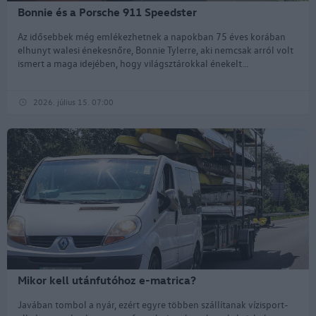
Bonnie és a Porsche 911 Speedster
Az idősebbek még emlékezhetnek a napokban 75 éves korában
elhunyt walesi énekesnőre, Bonnie Tylerre, aki nemcsak arról volt
ismert a maga idejében, hogy világsztárokkal énekelt...
2026. július 15. 07:00
Mikor kell utánfutóhoz e-matrica?
Javában tombol a nyár, ezért egyre többen szállítanak vízisport-