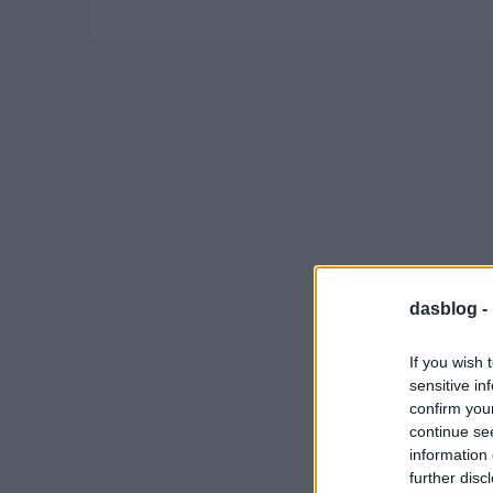
dasblog -
If you wish 
sensitive in
confirm you
continue se
information 
further disc