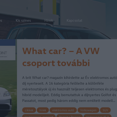
os
Kis színes
Hírek
Kapcsolat
What car? – A VW
csoport további
győztesei
A brit What car? magazin kihirdette az Év elektromos autó
díj nyerteseit. A 16 kategória felölelte a különféle
méretosztályok új és használt teljesen elektromos és plug
hibrid modelljeit. Eddig bemutattuk a díjnyertes Golfot és
Passatot, most pedig három eddig nem említett modell…
cikkek
hirek
elektromos autó
Volkswagen
SUV
Volkswagen-csoport
Porsche Taycan
Volkswagen ID.3