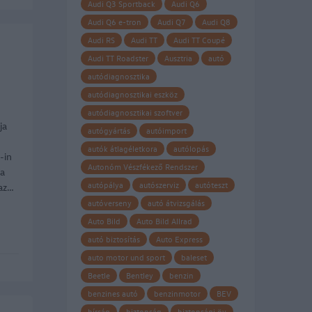
Audi Q3 Sportback
Audi Q6
Audi Q6 e-tron
Audi Q7
Audi Q8
Audi RS
Audi TT
Audi TT Coupé
Audi TT Roadster
Ausztria
autó
autódiagnosztika
autódiagnosztikai eszköz
autódiagnosztikai szoftver
ja
autógyártás
autóimport
autók átlagéletkora
autólopás
-in
Autonóm Vészfékező Rendszer
 a
autópálya
autószerviz
autóteszt
 az…
autóverseny
autó átvizsgálás
Auto Bild
Auto Bild Allrad
autó biztosítás
Auto Express
auto motor und sport
baleset
Beetle
Bentley
benzin
benzines autó
benzinmotor
BEV
bírság
biztonság
biztonsági öv