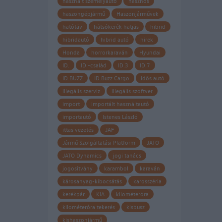
használt személyautó
hasznos
haszongépjármű
Haszonjárművek
hatótáv
hátsókerék hatjás
hibrid
hibridautó
hibrid autó
hirek
Honda
horrorkaraván
Hyundai
ID.
ID.-család
ID.3
ID.7
ID.BUZZ
ID.Buzz Cargo
idős autó
illegális szerviz
illegális szoftver
import
importált használtautó
importautó
Istenes László
ittas vezetés
JAF
Jármű Szolgáltatási Platform
JATO
JATO Dynamics
jogi tanács
jogosítvány
karambol
karaván
károsanyag-kibocsátás
karosszéria
kerékpár
KIA
kilométeróra
kilométeróra tekerés
kisbusz
kishaszonjármű