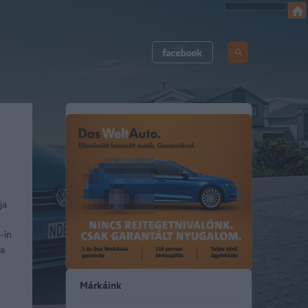
ja
-in
 a
Márkáink