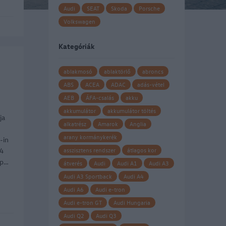
Audi
SEAT
Skoda
Porsche
Volkswagen
Kategóriák
ablakmosó
ablaktörlő
abroncs
ABS
ACEA
ADAC
adás-vétel
AEB
ÁFA-csalás
akku
akkumulátor
akkumulátor töltés
ja
alkatrész
Amarok
Anglia
arany kormánykerék
-in
04
asszisztens rendszer
átlagos kor
ép…
átverés
Audi
Audi A1
Audi A3
Audi A3 Sportback
Audi A4
Audi A6
Audi e-tron
Audi e-tron GT
Audi Hungaria
Audi Q2
Audi Q3