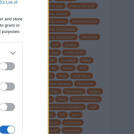
B’s List of
elektromos Audi
elektromos autó
elektromos autózás
er and store
elektromos motor
elektromos SUV
to grant or
elektromos versenyautó
ed purposes
elektromos Volkswagen
ellenőrzés
Elroq
eső
Európa
Európai Unió
EURO NCAP
Euro NCAP
év autója
Fabia
fagy
fék
féktáv
FIAT
Firestone
Ford
Ford Focus
forgalomba helyezés
Formentor
Frank György
front assist
furgon
garancia
Genf
Genfi Autószalon
Genfi Nemzetközi Autószalon
Golf
Goodyear
GTI
gumi
gumiabroncs
gumicsere
guminyomás
gumiteszt