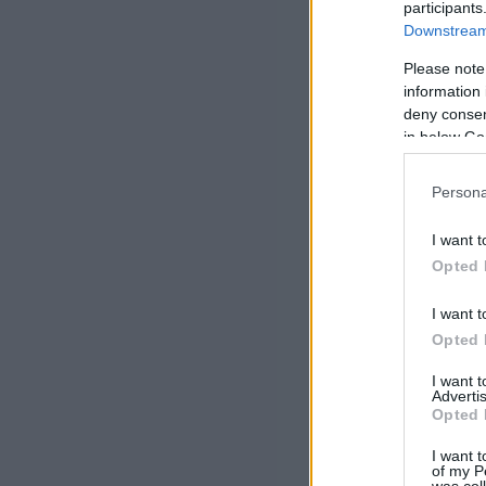
participants
Downstream 
Please note
information 
deny consent
in below Go
Persona
I want t
Opted 
I want t
Opted 
I want 
Advertis
Opted 
I want t
of my P
was col