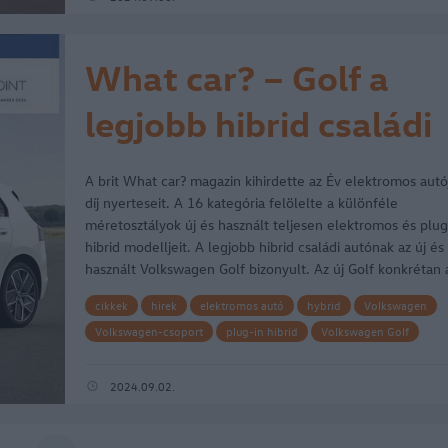
What car? – Golf a
legjobb hibrid családi
autó
A brit What car? magazin kihirdette az Év elektromos autó
díj nyerteseit. A 16 kategória felölelte a különféle
méretosztályok új és használt teljesen elektromos és plug
hibrid modelljeit. A legjobb hibrid családi autónak az új és
használt Volkswagen Golf bizonyult. Az új Golf konkrétan
cikkek
hirek
elektromos autó
hybrid
Volkswagen
Volkswagen-csoport
plug-in hibrid
Volkswagen Golf
hybrid Volkswagen
What car?
Volkswagen Golf eHybrid
év elektromos autója
2024.09.02.