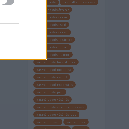
használt autó
használt autók olcsón
használt autós átverés
használt autós csalás
használt autós csaló
használt autós csalók
használt autós tanácsok
használt autós tippek
használt autós trükkök
használt autó biztoskézből
használt autó budapest
használt autó import
használt autó importálás
használt autó piac
használt autó vásárlás
használt autó vásárlási tanácsok
használt autó vásárlási tipp
használt import
használt piac