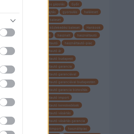
gyalogos gázolás
Győr
gyorshajtás
gyorsulás
haláleset
halálos baleset
halálos közlekedési baleset
Hankook
használt
hasznalt
használtautó
Használtautó
használtautó-piac
használtautó ár
használtautó budapest
használtautó garancia
használtautó garanciával
használtautó garanciával budapesten
használtautó garancia biztosítás
használtautó import
használtautó kereskedések
használtautó vásárlás
használtautó vásárlás garancia
használtimport
használtpiac