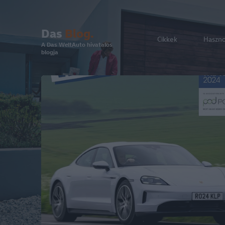
Das
Blog.
Cikkek
Haszn
A Das WeltAuto hivatalos
blogja