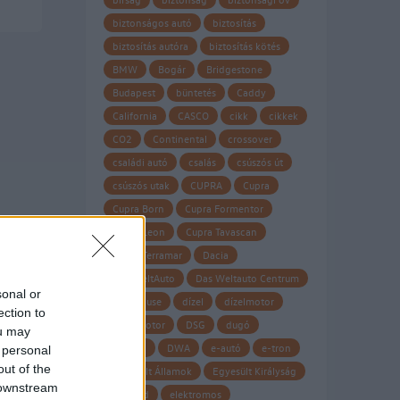
biztonságos autó
biztosítás
biztosítás autóra
biztosítás kötés
BMW
Bogár
Bridgestone
Budapest
büntetés
Caddy
California
CASCO
cikk
cikkek
CO2
Continental
crossover
családi autó
csalás
csúszós út
csúszós utak
CUPRA
Cupra
Cupra Born
Cupra Formentor
Cupra Leon
Cupra Tavascan
Cupra Terramar
Dacia
Das WeltAuto
Das Weltauto Centrum
sonal or
Datahouse
dízel
dízelmotor
ection to
dízel motor
DSG
dugó
ou may
Dunlop
DWA
e-autó
e-tron
 personal
out of the
Egyesült Államok
Egyesült Királyság
 downstream
eHybrid
elektromos