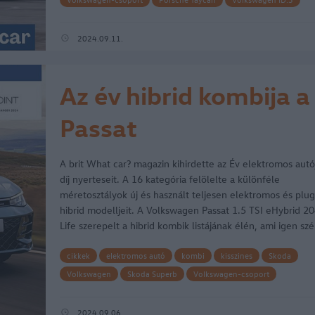
What car?
Skoda Enyaq
év elektromos autója
2024.09.11.
Az év hibrid kombija a
Passat
A brit What car? magazin kihirdette az Év elektromos autó
díj nyerteseit. A 16 kategória felölelte a különféle
méretosztályok új és használt teljesen elektromos és plug
hibrid modelljeit. A Volkswagen Passat 1.5 TSI eHybrid 2
Life szerepelt a hibrid kombik listájának élén, ami igen sz
cikkek
elektromos autó
kombi
kisszines
Skoda
Volkswagen
Skoda Superb
Volkswagen-csoport
plug-in hibrid
Volkswagen Passat
What car?
eHybrid
év elektromos autója
2024.09.06.