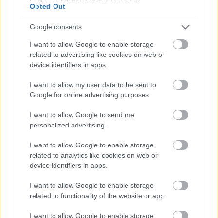
Opted Out
Az Audi A3 Sportback
Google consents
I want to allow Google to enable storage
Nagy Britannia legjobb
related to advertising like cookies on web or
device identifiers in apps.
használt autója
A brit What Car? magazin 18
I want to allow my user data to be sent to
kategóriában kereste a legjobb
Google for online advertising purposes.
használt modelleket. Ezek közül 8
kategóriában a Volkswagen konszern
I want to allow Google to send me
egy-egy modellje bizonyult
personalized advertising.
legkiválóbbnak, és a legjobbak
legjobbja az Audi A3 Sportback lett. A
I want to allow Google to enable storage
What Car? Used Car of the Year
related to analytics like cookies on web or
2020 néhány kategóriagyőztese: Az
device identifiers in apps.
1
Audi…
I want to allow Google to enable storage
related to functionality of the website or app.
I want to allow Google to enable storage