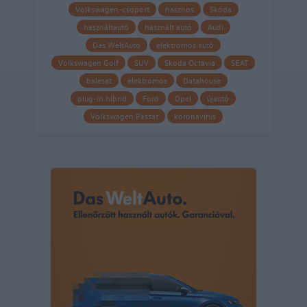
Volkswagen-csoport
hasznos
Skoda
használtautó
használt autó
Audi
Das WeltAuto
elektromos autó
Volkswagen Golf
SUV
Skoda Octavia
SEAT
baleset
elektromos
Datahouse
plug-in hibrid
Ford
Opel
újautó
Volkswagen Passat
koronavírus