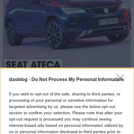
dasblog -
Do Not Process My Personal Information
Ezek az év
If you wish to opt-out of the sale, sharing to third parties, or
használtautói a britek
processing of your personal or sensitive information for
targeted advertising by us, please use the below opt-out
szerint
section to confirm your selection. Please note that after your
What car? magazin idén is kiosztotta a
opt-out request is processed you may continue seeing
Used Car of the Year díjakat, és a 19
interest-based ads based on personal information utilized by
kategóriából kilencben a Volkswagen-
us or personal information disclosed to third parties prior to