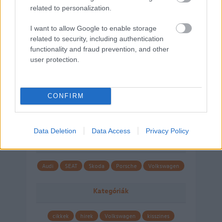
related to personalization.
I want to allow Google to enable storage
related to security, including authentication
functionality and fraud prevention, and other
user protection.
CONFIRM
Data Deletion
Data Access
Privacy Policy
Márkáink
Audi
SEAT
Skoda
Porsche
Volkswagen
Kategóriák
cikkek
hirek
Volkswagen
kisszines