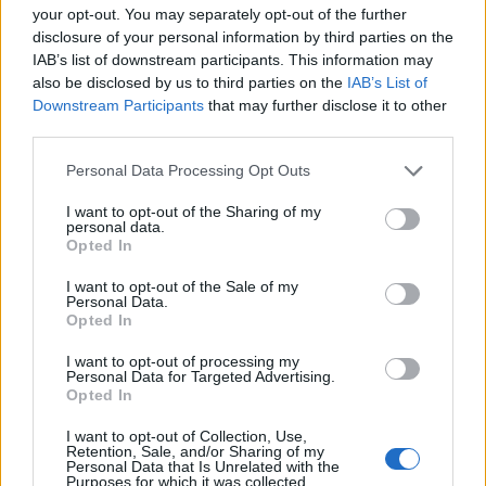
konszern valamelyik modellje lett az év
your opt-out. You may separately opt-out of the further
használtautója. A brit használtpiac
disclosure of your personal information by third parties on the
talán sosem pörgött ennyire. Sokan
IAB’s list of downstream participants. This information may
ugyanis annak érdekében, hogy a
also be disclosed by us to third parties on the
IAB’s List of
koronavírus-járvány közepette minél
Downstream Participants
that may further disclose it to other
inkább…
third parties.
Please note that this website/app uses one or more Google
Personal Data Processing Opt Outs
services and may gather and store information including but
not limited to your visit or usage behaviour. You may click to
I want to opt-out of the Sharing of my
personal data.
grant or deny consent to Google and its third-party tags to
Opted In
use your data for below specified purposes in below Google
consent section.
I want to opt-out of the Sale of my
Personal Data.
Opted In
I want to opt-out of processing my
Personal Data for Targeted Advertising.
Opted In
I want to opt-out of Collection, Use,
Retention, Sale, and/or Sharing of my
Personal Data that Is Unrelated with the
Purposes for which it was collected.