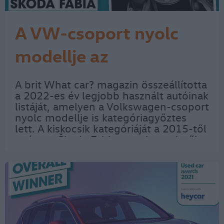
A VW-csoport nyolc
modellje az
év legjobb használt
A brit What car? magazin összeállította
a 2022-es év legjobb használt autóinak
autói között
listáját, amelyen a Volkswagen-csoport
nyolc modellje is kategóriagyőztes
lett. A kiskocsik kategóriáját a 2015-től
gyártott Škoda Fabia vezeti, amelyről
azt írták az elemzők, hogy a praktikum
a modell egyik legnagyobb…