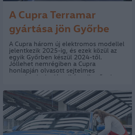
A Cupra Terramar
gyártása jön Győrbe
A Cupra három új elektromos modellel
jelentkezik 2025-ig, és ezek közül az
egyik Győrben készül 2024-től.
Jóllehet nemrégiben a Cupra
honlapján olvasott sejtelmes
mondatok alapján elképzelhetőnek
tartottuk, hogy a márka győri modellje
a Tavascan lesz, ám most kiderült: két
év múlva a Terramar…