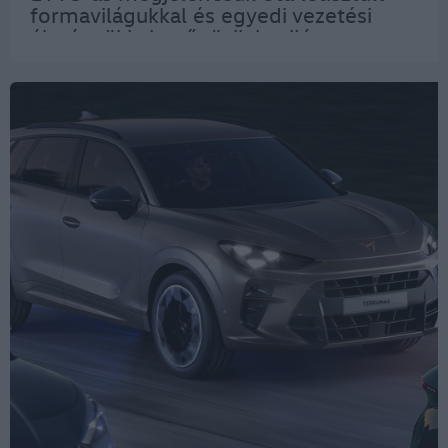
formavilágukkal és egyedi vezetési
élményükkel nyűgözik le világszerte a
vevőket. „A TT ihletője a Bauhaus és
annak a »kevesebb több« univerzális…