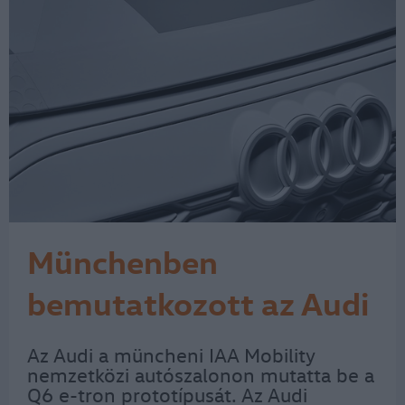
Münchenben
bemutatkozott az Audi
Q6 e-tron prototípus –
Az Audi a müncheni IAA Mobility
nemzetközi autószalonon mutatta be a
győri elektromotorral
Q6 e-tron prototípusát. Az Audi