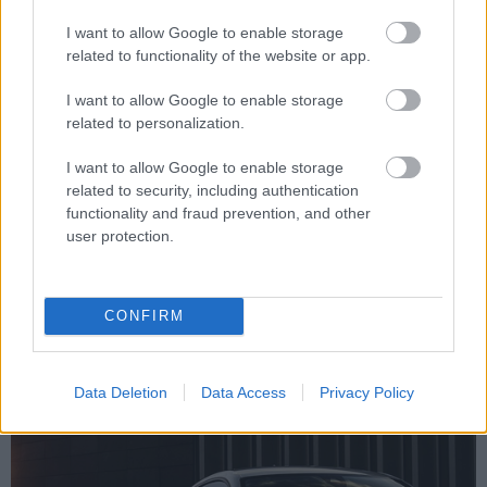
I want to allow Google to enable storage
Győri elektromos
related to functionality of the website or app.
hajtásokkal készül az új
I want to allow Google to enable storage
related to personalization.
Audi Q8 e-tron
Az Audi 2018-ban az Audi e-tron
I want to allow Google to enable storage
megjelenésével kezdte el az utat az e-
related to security, including authentication
mobilitás felé, és a jelenlegi nyolc
functionality and fraud prevention, and other
user protection.
modellből álló elektromos portfólióját
2026-ra húsznál is több modellre
bővíti. Ezt követően az Audi csak
tisztán elektromos modelleket kínál a
CONFIRM
világpiacon. De lássuk, hogy az Audi…
Data Deletion
Data Access
Privacy Policy