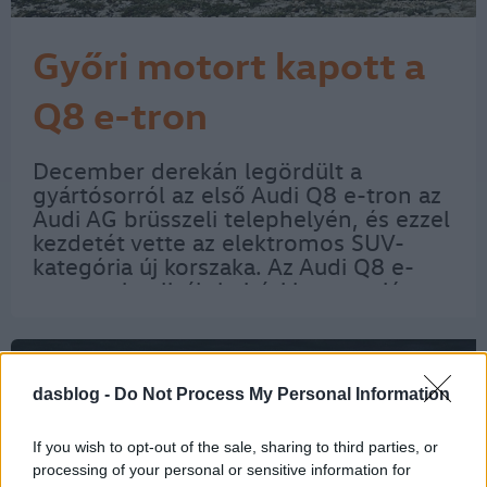
Győri motort kapott a
Q8 e-tron
December derekán legördült a
gyártósorról az első Audi Q8 e-tron az
Audi AG brüsszeli telephelyén, és ezzel
kezdetét vette az elektromos SUV-
kategória új korszaka. Az Audi Q8 e-
tron optimalizált hajtási koncepció
alapján készülő elektromos hajtásait az
Audi Hungariánál gyártják. Az
elektromos…
dasblog -
Do Not Process My Personal Information
If you wish to opt-out of the sale, sharing to third parties, or
processing of your personal or sensitive information for