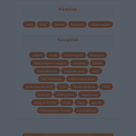
Márkáink
Audi
SEAT
Skoda
Porsche
Volkswagen
Kategóriák
cikkek
hirek
Volkswagen
kisszines
Volkswagen-csoport
hasznos
Skoda
használtautó
használt autó
Audi
Das WeltAuto
elektromos autó
Volkswagen Golf
SUV
Skoda Octavia
SEAT
baleset
elektromos
Datahouse
plug-in hibrid
Ford
Opel
újautó
Volkswagen Passat
koronavírus