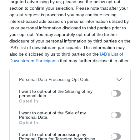
targeted advertising by us, please use the below opt-out
section to confirm your selection. Please note that after your
opt-out request is processed you may continue seeing
interest-based ads based on personal information utilized by
us or personal information disclosed to third parties prior to
your opt-out. You may separately opt-out of the further
disclosure of your personal information by third parties on the
IAB’s list of downstream participants. This information may
also be disclosed by us to third parties on the
IAB’s List of
Downstream Participants
that may further disclose it to other
third parties.
Please note that this website/app uses one or more Google
Personal Data Processing Opt Outs
Ez a Cupra lesz az Audi
services and may gather and store information including but
not limited to your visit or usage behaviour. You may click to
I want to opt-out of the Sharing of my
personal data.
Hungaria új
grant or deny consent to Google and its third-party tags to
Opted In
use your data for below specified purposes in below Google
gyártmánya
consent section.
I want to opt-out of the Sale of my
Personal Data.
A tervek szerint 2024-ben piacra
Opted In
kerülő új modell, a Terramar, belső
égésű motorokkal és külső forrásról
I want to opt-out of processing my
tölthető, körülbelül 100 kilométeres
Personal Data for Targeted Advertising.