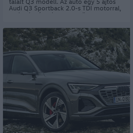
talált Q3 modell. Az autó egy 5 ajtós
Audi Q3 Sportback 2.0-s TDI motorral,
mely elegáns, harmat-ezüst
metálfényezést kapott. Az autót a
Porsche Hungaria kereskedői
hálózatába tartozó…