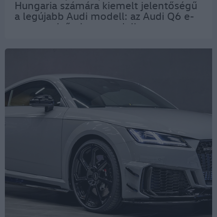
Hungaria számára kiemelt jelentőségű
a legújabb Audi modell: az Audi Q6 e-
tron az első olyan modellsorozat,
amely a jövőben a győri vállalatnál
készülő Premium Platform Electric
(PPE) elektromos…