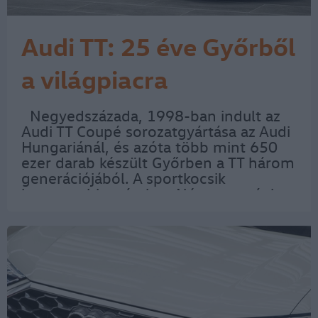
Audi TT: 25 éve Győrből
a világpiacra
Negyedszázada, 1998-ban indult az
Audi TT Coupé sorozatgyártása az Audi
Hungariánál, és azóta több mint 650
ezer darab készült Győrben a TT három
generációjából. A sportkocsik
legnagyobb számban Németországba,
Nagy-Britanniába, az Egyesült
Államokba, Franciaország és Japánba
kerültek. Így…