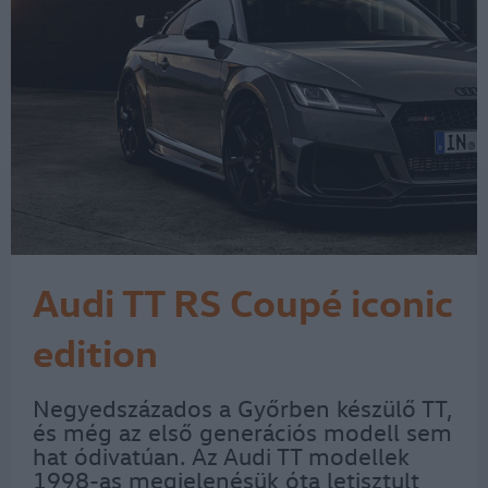
Audi TT RS Coupé iconic
edition
Negyedszázados a Győrben készülő TT,
és még az első generációs modell sem
hat ódivatúan. Az Audi TT modellek
1998-as megjelenésük óta letisztult