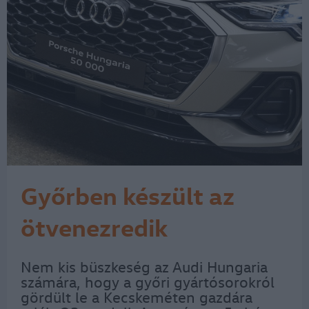
Győrben készült az
ötvenezredik
Magyarországon
Nem kis büszkeség az Audi Hungaria
számára, hogy a győri gyártósorokról
gazdára talált új Audi
gördült le a Kecskeméten gazdára