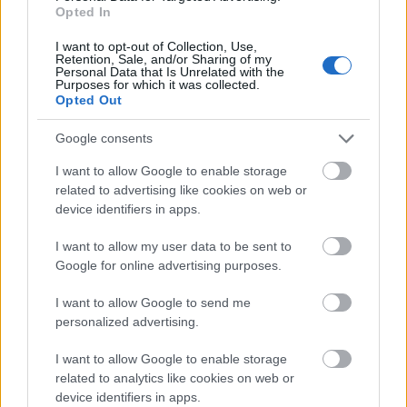
Opted In
tisztán elektromos hatótávot kínáló, új
generációs hibrid hajtásláncokkal is
I want to opt-out of Collection, Use,
elérhető lesz. A 4,5 méter hosszú
Retention, Sale, and/or Sharing of my
Personal Data that Is Unrelated with the
jármű a merész arányokat ütős, Cupra-
Purposes for which it was collected.
géneket…
Opted Out
Google consents
I want to allow Google to enable storage
related to advertising like cookies on web or
device identifiers in apps.
I want to allow my user data to be sent to
Google for online advertising purposes.
I want to allow Google to send me
personalized advertising.
I want to allow Google to enable storage
related to analytics like cookies on web or
device identifiers in apps.