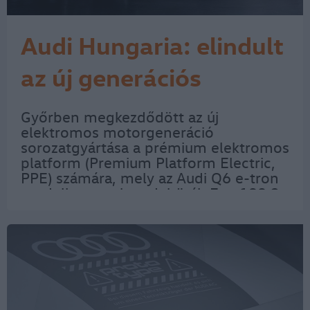
Audi Hungaria: elindult
az új generációs
elektromos motorok
Győrben megkezdődött az új
elektromos motorgeneráció
sorozatgyártása
sorozatgyártása a prémium elektromos
platform (Premium Platform Electric,
PPE) számára, mely az Audi Q6 e-tron
modellsorozatban debütál. Egy 190,2
millió eurós beruházás eredményeként
egy meglévő gyártócsarnokban egy
teljesen új, 15 ezer…