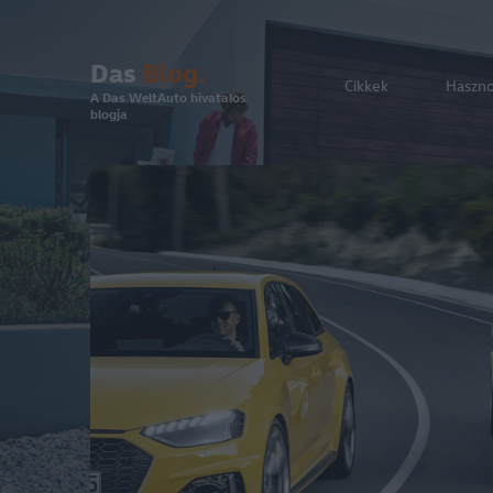
Das
Blog.
Cikkek
Haszn
A Das WeltAuto hivatalos
blogja