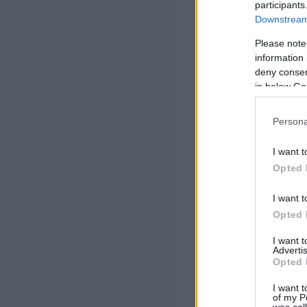
participants
Downstream 
Please note
information 
deny consent
in below Go
Persona
I want t
Opted 
I want t
Opted 
I want 
Advertis
Opted 
I want t
of my P
was col