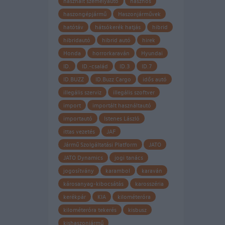
használt személyautó
hasznos
haszongépjármű
Haszonjárművek
hatótáv
hátsókerék hatjás
hibrid
hibridautó
hibrid autó
hirek
Honda
horrorkaraván
Hyundai
ID.
ID.-család
ID.3
ID.7
ID.BUZZ
ID.Buzz Cargo
idős autó
illegális szerviz
illegális szoftver
import
importált használtautó
importautó
Istenes László
ittas vezetés
JAF
Jármű Szolgáltatási Platform
JATO
JATO Dynamics
jogi tanács
jogosítvány
karambol
karaván
károsanyag-kibocsátás
karosszéria
kerékpár
KIA
kilométeróra
kilométeróra tekerés
kisbusz
kishaszonjármű