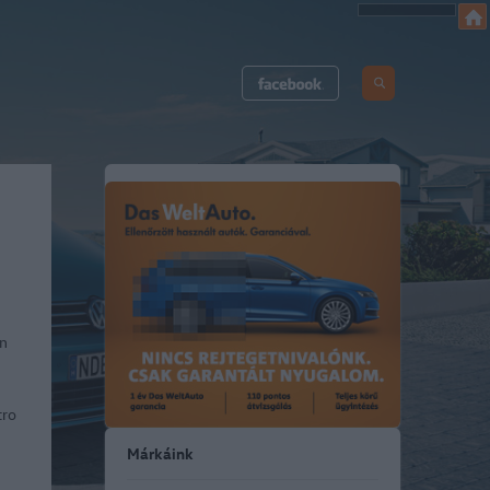
an
tro
Márkáink