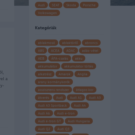
Audi
SEAT
Skoda
Porsche
Volkswagen
Kategóriák
ablakmosó
ablaktörlő
abroncs
ABS
ACEA
ADAC
adás-vétel
AEB
ÁFA-csalás
akku
akkumulátor
akkumulátor töltés
ól,
alkatrész
Amarok
Anglia
el a
arany kormánykerék
gy-
asszisztens rendszer
átlagos kor
átverés
Audi
Audi A1
Audi A3
Audi A3 Sportback
Audi A4
Audi A6
Audi e-tron
Audi e-tron GT
Audi Hungaria
nga
Audi Q2
Audi Q3