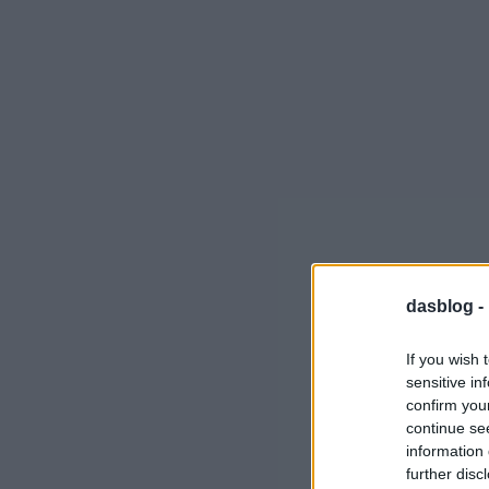
dasblog -
If you wish 
sensitive in
confirm you
continue se
information 
further disc