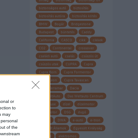
biztonságos autó
biztosítás
biztosítás autóra
biztosítás kötés
BMW
Bogár
Bridgestone
Budapest
büntetés
Caddy
California
CASCO
cikk
cikkek
CO2
Continental
crossover
családi autó
csalás
csúszós út
csúszós utak
CUPRA
Cupra
Cupra Born
Cupra Formentor
Cupra Leon
Cupra Tavascan
Cupra Terramar
Dacia
Das WeltAuto
Das Weltauto Centrum
sonal or
Datahouse
dízel
dízelmotor
ection to
dízel motor
DSG
dugó
ou may
Dunlop
DWA
e-autó
e-tron
 personal
out of the
Egyesült Államok
Egyesült Királyság
 downstream
eHybrid
elektromos