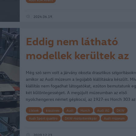
2024.06.19.
Eddig nem látható
modellek kerültek az
Audi múzeumába
Még szó sem volt a járvány okozta drasztikus szigorításokr
amikor az Audi múzeum a legújabb kiállítására készült. Miv
kiállítás nem fogadhat látogatókat, ezúton bemutatunk e
két különlegességet. A megújult múzeumban az első
nyolchengeres német gépkocsi, az 1927-es Horch 303 az
átrendezés…
cikkek
kisszines
Audi
Horch
Audi AG
DKW
Audi Sport quattro
DKW motorkerékpár
Audi múzeum
Horch 305 Landauet
Auto Union AG
Wanderer
DKW Mu
Audi Rally
Audi RS 4
2020.12.23.