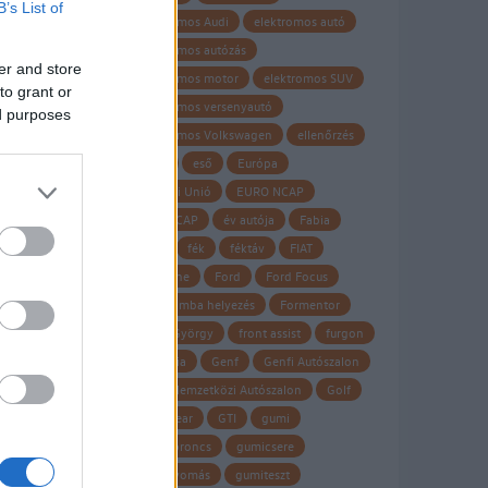
B’s List of
elektromos Audi
elektromos autó
elektromos autózás
er and store
elektromos motor
elektromos SUV
to grant or
elektromos versenyautó
ed purposes
elektromos Volkswagen
ellenőrzés
Elroq
eső
Európa
Európai Unió
EURO NCAP
Euro NCAP
év autója
Fabia
fagy
fék
féktáv
FIAT
Firestone
Ford
Ford Focus
forgalomba helyezés
Formentor
Frank György
front assist
furgon
garancia
Genf
Genfi Autószalon
Genfi Nemzetközi Autószalon
Golf
Goodyear
GTI
gumi
gumiabroncs
gumicsere
guminyomás
gumiteszt