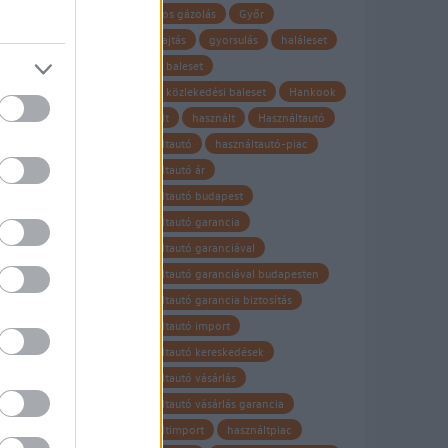
 el
gyalogos gázolás
Győr
álló
gyorshajtás
gyorsulás
haláleset
halálos baleset
halálos közlekedési baleset
Hankook
hasznalt
használt
Használtautó
használtautó
használtautó-piac
használtautó ár
használtautó budapest
használtautó garancia
használtautó garanciával
használtautó garanciával budapesten
használtautó garancia biztosítás
használtautó import
használtautó kereskedések
használtautó vásárlás
sze
használtautó vásárlás garancia
használtimport
használtpiac