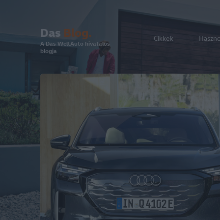
Das
Blog.
Cikkek
Haszn
A Das WeltAuto hivatalos
blogja