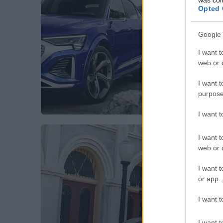
Opted 
Google 
I want t
web or d
I want t
purpose
I want 
I want t
web or d
I want t
or app.
I want t
I want t