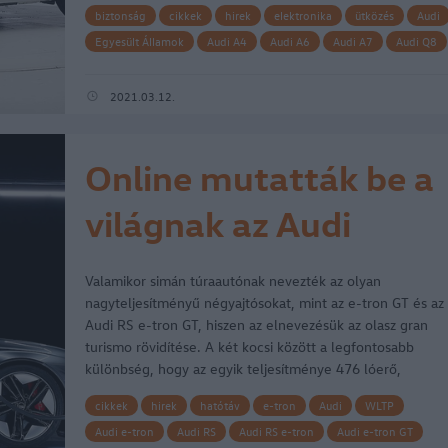
biztonság
cikkek
hirek
elektronika
ütközés
Audi
Egyesült Államok
Audi A4
Audi A6
Audi A7
Audi Q8
Audi e-tron
AEB
Autonóm Vészfékező Rendszer
Audi e-tron Sportback
IIHS
ütközésmegelőzés
2021.03.12.
Top Safety pick
Audi A5 Sportback
Audi A6 quattro kombi
Online mutatták be a
világnak az Audi
legújabb büszkeségeit
Valamikor simán túraautónak nevezték az olyan
nagyteljesítményű négyajtósokat, mint az e-tron GT és az
Audi RS e-tron GT, hiszen az elnevezésük az olasz gran
turismo rövidítése. A két kocsi között a legfontosabb
különbség, hogy az egyik teljesítménye 476 lóerő,
forgatónyomatéka 630 newtonméter, míg…
cikkek
hirek
hatótáv
e-tron
Audi
WLTP
Audi e-tron
Audi RS
Audi RS e-tron
Audi e-tron GT