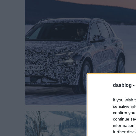
dasblog -
If you wish 
sensitive in
confirm you
continue se
information 
further disc