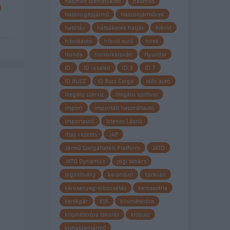
használt személyautó
hasznos
haszongépjármű
Haszonjárművek
hatótáv
hátsókerék hatjás
hibrid
hibridautó
hibrid autó
hirek
Honda
horrorkaraván
Hyundai
ID.
ID.-család
ID.3
ID.7
ID.BUZZ
ID.Buzz Cargo
idős autó
illegális szerviz
illegális szoftver
import
importált használtautó
importautó
Istenes László
ittas vezetés
JAF
Jármű Szolgáltatási Platform
JATO
JATO Dynamics
jogi tanács
jogosítvány
karambol
karaván
károsanyag-kibocsátás
karosszéria
kerékpár
KIA
kilométeróra
kilométeróra tekerés
kisbusz
kishaszonjármű