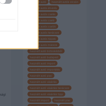
használt autó
használt autók olcsón
használt autós átverés
Világ
használt autós csalás
használt autós csaló
használt autós csalók
használt autós tanácsok
használt autós tippek
használt autós trükkök
használt autó biztoskézből
használt autó budapest
használt autó import
használt autó importálás
használt autó piac
használt autó vásárlás
használt autó vásárlási tanácsok
sági
használt autó vásárlási tipp
használt import
használt piac