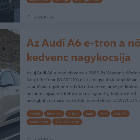
2026.05.29.
Az Audi A6 e-tron a n
kedvenc nagykocsija
Az új Audi A6 e-tron elnyerte a 2025-ös Women’s World
Car of the Year (WWCOTY) díjat a nagyautó kategóriában.
az autóipar egyik nemzetközi elismerése, amelyet kizáról
női autós újságírók ítélnek oda világszerte, több mint 40
országból származó szakértők részvételével. A WWCOTY 
nyolc…
cikkek
kisszines
e-tron
Audi
SUV
Audi A6
Audi e-tron
Audi A6 e-tron
2025.01.27.