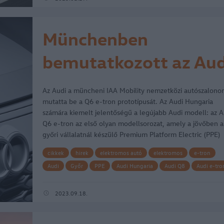
Münchenben
bemutatkozott az Aud
Q6 e-tron prototípus 
Az Audi a müncheni IAA Mobility nemzetközi autószalono
győri elektromotorral
mutatta be a Q6 e-tron prototípusát. Az Audi Hungaria
számára kiemelt jelentőségű a legújabb Audi modell: az A
Q6 e-tron az első olyan modellsorozat, amely a jövőben a
győri vállalatnál készülő Premium Platform Electric (PPE)
elektromos…
cikkek
hirek
elektromos autó
elektromos
e-tron
Audi
Győr
PPE
Audi Hungaria
Audi Q8
Audi e-tro
Audi e-tron GT
Audi Q6
Audi Q6 e-tron
2023.09.18.