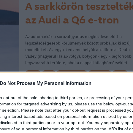
A sarkkörön tesztelté
az Audi a Q6 e-tron
prototípusát
Az autómárkák a sorozatgyártás megkezdése előtt a
legszélsőségesebb körülmények között próbálják ki az új
modelleket. Az egyik kedvenc helyük a kaliforniai Death
Valley (magyarul Halál-völgy), bolygónk egyik legforróbb 
legszárazabb területe, ahol a nappali átlaghőmérséklet
júliusban eléri a 47…
cikkek
hirek
elektromos autó
elektromos
e-tron
Audi
Audi e-tron
Audi Q6
Do Not Process My Personal Information
2023.03.31.
to opt-out of the sale, sharing to third parties, or processing of your per
formation for targeted advertising by us, please use the below opt-out s
r selection. Please note that after your opt-out request is processed y
eing interest-based ads based on personal information utilized by us or
Az Audi-gének a jeges
disclosed to third parties prior to your opt-out. You may separately opt-
losure of your personal information by third parties on the IAB’s list of