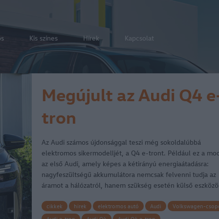
os
Kis színes
Hírek
Kapcsolat
Megújult az Audi Q4 e
tron
Az Audi számos újdonsággal teszi még sokoldalúbbá
elektromos sikermodelljét, a Q4 e-tront. Például ez a mod
az első Audi, amely képes a kétirányú energiaátadásra:
nagyfeszültségű akkumulátora nemcsak felvenni tudja az
áramot a hálózatról, hanem szükség esetén külső eszközö
tápellátását is…
cikkek
hirek
elektromos autó
Audi
Volkswagen-csop
Audi e-tron
Audi Q4
Audi Q4 e-tron