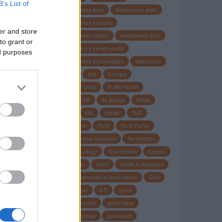
B’s List of
elektromos Audi
elektromos autó
elektromos autózás
hó,
er and store
elektromos motor
elektromos SUV
lent
to grant or
elektromos versenyautó
ed purposes
elektromos Volkswagen
ellenőrzés
Elroq
eső
Európa
Európai Unió
EURO NCAP
RS
Euro NCAP
év autója
Fabia
fagy
fék
féktáv
FIAT
Firestone
Ford
Ford Focus
forgalomba helyezés
Formentor
Frank György
front assist
furgon
garancia
Genf
Genfi Autószalon
Genfi Nemzetközi Autószalon
Golf
új
Goodyear
GTI
gumi
gumiabroncs
gumicsere
guminyomás
gumiteszt