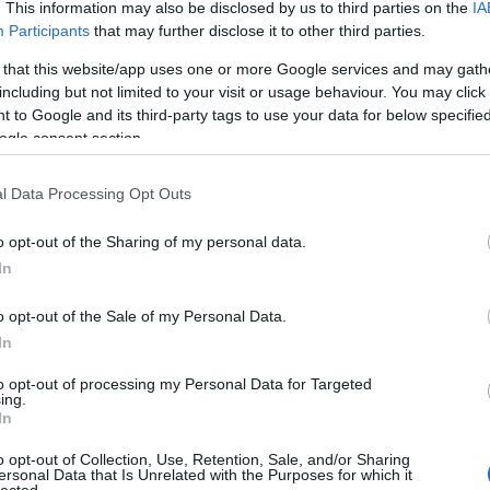
úton is védenek
. This information may also be disclosed by us to third parties on the
IA
Participants
that may further disclose it to other third parties.
Akármennyire is nehéz elhinni itthonról, Ausztriában van 
 that this website/app uses one or more Google services and may gath
sőt nem is kevés. A sok hó pedig lefagyott jeges utakat je
including but not limited to your visit or usage behaviour. You may click 
ott is, ahol eltakarították, és ez alaposan igénybe veszi a
 to Google and its third-party tags to use your data for below specifi
járművezetőket és az autókat egyaránt, még abban az
ogle consent section.
esetben is, ha az előírásoknak megfelelően téli
gumiabroncsok…
l Data Processing Opt Outs
hasznos
tél
cikkek
jég
Audi
Audi e-tron
Audi 
Audi RS 3
o opt-out of the Sharing of my personal data.
In
2023.03.03.
o opt-out of the Sale of my Personal Data.
In
Győri elektromos
to opt-out of processing my Personal Data for Targeted
ing.
In
hajtásokkal készül az 
o opt-out of Collection, Use, Retention, Sale, and/or Sharing
Audi Q8 e-tron
ersonal Data that Is Unrelated with the Purposes for which it
lected.