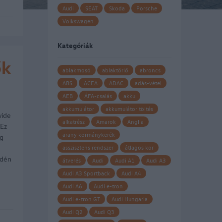
Audi
SEAT
Skoda
Porsche
Volkswagen
Kategóriák
ők
ablakmosó
ablaktörlő
abroncs
ABS
ACEA
ADAC
adás-vétel
AEB
ÁFA-csalás
akku
akkumulátor
akkumulátor töltés
wide
alkatrész
Amarok
Anglia
 Ez
arany kormánykerék
ag
asszisztens rendszer
átlagos kor
idén
átverés
Audi
Audi A1
Audi A3
Audi A3 Sportback
Audi A4
Audi A6
Audi e-tron
Audi e-tron GT
Audi Hungaria
Audi Q2
Audi Q3