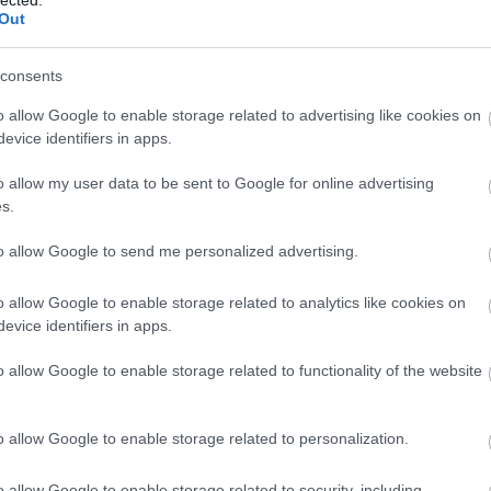
Az Audi 2018-ban az Audi e-tron megjelenésével kezdte
Out
az utat az e-mobilitás felé, és a jelenlegi nyolc modellből 
elektromos portfólióját 2026-ra húsznál is több modellre
consents
bővíti. Ezt követően az Audi csak tisztán elektromos
modelleket kínál a világpiacon. De lássuk, hogy az Audi…
o allow Google to enable storage related to advertising like cookies on
evice identifiers in apps.
cikkek
kisszines
Audi
Győr
SUV
Sportback
Audi Hungaria
Audi Q8
WLTP
Audi e-tron
o allow my user data to be sent to Google for online advertising
Audi Q8 e-tron
Q8 50 e-tron
Q8 50 Sportback e-tron
s.
2022.11.30.
to allow Google to send me personalized advertising.
o allow Google to enable storage related to analytics like cookies on
Audi e-tron GT nyerte
evice identifiers in apps.
az autós világ Oscar-
o allow Google to enable storage related to functionality of the website
díját
Párját ritkító eredményt ért el az Audi azzal, hogy mindös
o allow Google to enable storage related to personalization.
egy évvel az e-tron GT quattro világpremierje után három
kategóriában is döntőbe jutott a World Car Awards
o allow Google to enable storage related to security, including