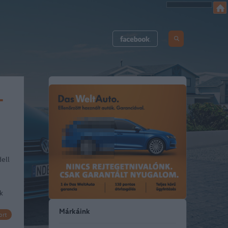
-
ell
k
Márkáink
ort