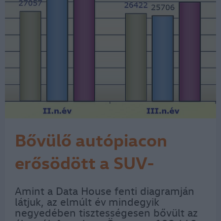
Bővülő autópiacon
erősödött a SUV-
forgalom
Amint a Data House fenti diagramján
látjuk, az elmúlt év mindegyik
negyedében tisztességesen bővült az