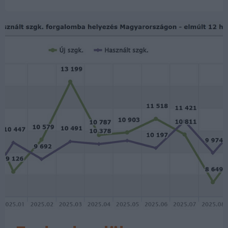
Data House elemzésében. Októberben
nagy előnnyel – és szinte azonos
darabszámmal…