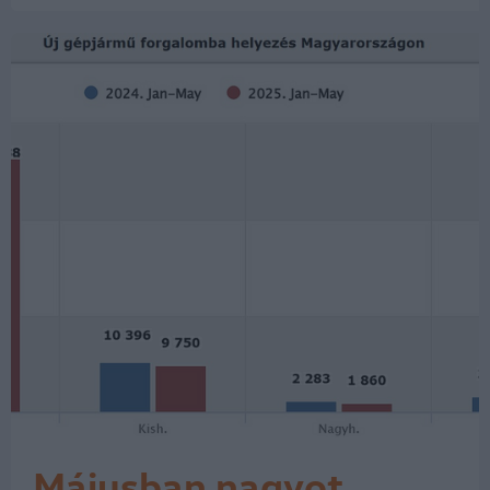
darabos használtimport 14,9
százalékkal haladta meg a 72 340
darabos elmúlt évit, míg tavaly előtt…
Májusban nagyot