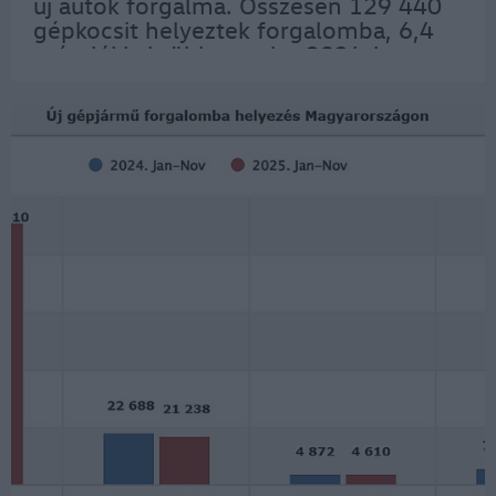
új autók forgalma. Összesen 129 440
gépkocsit helyeztek forgalomba, 6,4
százalékkal többet, mint 2024-ben.
Vezető márkák 2025-ben (darab,
piaci…