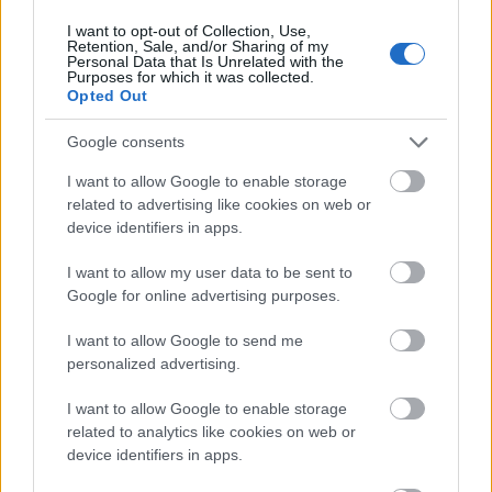
harmadik negyedév forgalma
I want to opt-out of Collection, Use,
kiemelkedő volt 5, illetve 4 százalékos
Retention, Sale, and/or Sharing of my
bővüléssel, míg a második…
Personal Data that Is Unrelated with the
Purposes for which it was collected.
Opted Out
Google consents
I want to allow Google to enable storage
related to advertising like cookies on web or
device identifiers in apps.
I want to allow my user data to be sent to
Google for online advertising purposes.
I want to allow Google to send me
personalized advertising.
I want to allow Google to enable storage
related to analytics like cookies on web or
device identifiers in apps.