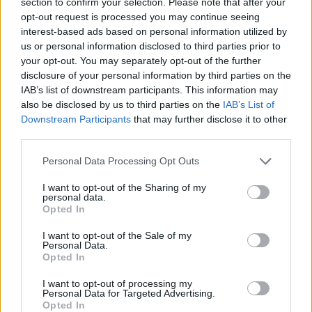
section to confirm your selection. Please note that after your
opt-out request is processed you may continue seeing
interest-based ads based on personal information utilized by
us or personal information disclosed to third parties prior to
your opt-out. You may separately opt-out of the further
disclosure of your personal information by third parties on the
IAB’s list of downstream participants. This information may
also be disclosed by us to third parties on the
IAB’s List of
Downstream Participants
that may further disclose it to other
third parties.
Kitartóan bővül a
Please note that this website/app uses one or more Google
Personal Data Processing Opt Outs
services and may gather and store information including but
használtautó-piac
not limited to your visit or usage behaviour. You may click to
I want to opt-out of the Sharing of my
personal data.
grant or deny consent to Google and its third-party tags to
Opted In
use your data for below specified purposes in below Google
A szeptemberrel zárult három
consent section.
I want to opt-out of the Sale of my
negyedévben a tavalyi azonos
Personal Data.
időszakban számláltnál 2,8 százalékkal
Opted In
több, összesen 699 517 személyautó
I want to opt-out of processing my
cserélt gazdát. Amint a Data House
Personal Data for Targeted Advertising.
fenti diagramja mutatja, az első és a
Opted In