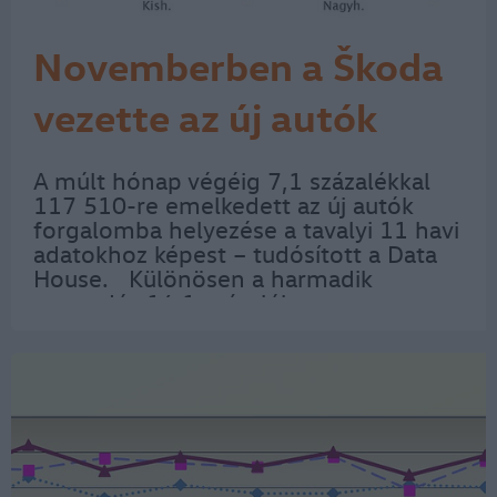
Novemberben a Škoda
vezette az új autók
piacát
A múlt hónap végéig 7,1 százalékkal
117 510-re emelkedett az új autók
forgalomba helyezése a tavalyi 11 havi
adatokhoz képest – tudósított a Data
House. Különösen a harmadik
negyedév 16,1 százalékos
forgalombővülése volt meglepő,
hiszen ilyenkor inkább nyaralni szokás,
ezúttal azonban…