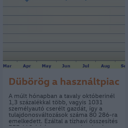
Dübörög a használtpiac
A múlt hónapban a tavaly októberinél
1,3 százalékkal több, vagyis 1031
személyautó cserélt gazdát, így a
tulajdonosváltozások száma 80 286-ra
emelkedett. Ezáltal a tízhavi összesítés
777 640 átírást mutat – olvasható a