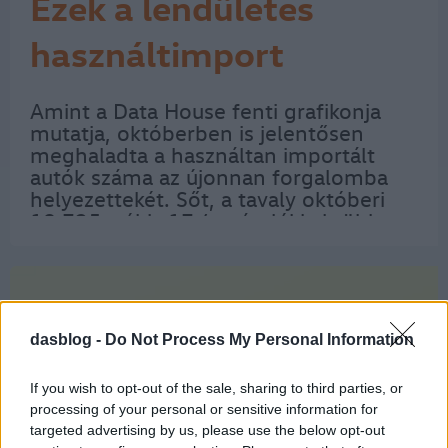
Ezek a lendületes
használtimport
kedvencei
Amint a Data House fenti grafikonja
mutatja, októberben is jelentősen
meghaladta a használtan importált
autók száma az újonnan forgalomba
helyezettekét. Sőt, a tavaly októberi
10 725-nél is 17,4 százalékkal több
külföldről hozott kocsi kapott magyar
rendszámot, így az október végéig
behozott 107 180…
dasblog -
Do Not Process My Personal Information
If you wish to opt-out of the sale, sharing to third parties, or
processing of your personal or sensitive information for
targeted advertising by us, please use the below opt-out