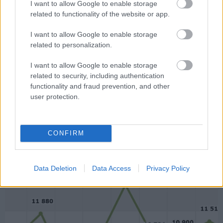
Az újautó-piac nő, az
I want to allow Google to enable storage
related to functionality of the website or app.
állomány öregszik
I want to allow Google to enable storage
related to personalization.
A Központi Statisztikai Hivatal adatai
szerint az első félév végére a
I want to allow Google to enable storage
magyarországi személyautók
related to security, including authentication
darabszáma 4,329 millióra emelkedett
functionality and fraud prevention, and other
az elmúlt év végi 4,263 millióról,
user protection.
ugyanakkor az állomány átlagos kora
elérte a 16,3 évet. Ebből a
szempontból különösen nagy
CONFIRM
jelentőségű, hogy az első
háromnegyed…
Data Deletion
Data Access
Privacy Policy