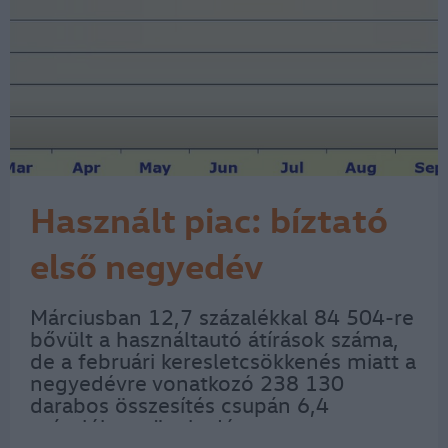
Használt piac: bíztató
első negyedév
Márciusban 12,7 százalékkal 84 504-re
bővült a használtautó átírások száma,
de a februári keresletcsökkenés miatt a
negyedévre vonatkozó 238 130
darabos összesítés csupán 6,4
százalékos növekedést mutat –