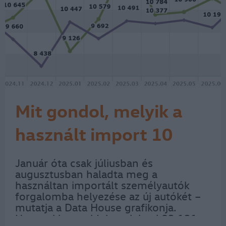
Mit gondol, melyik a
használt import 10
legpörgősebb márkája?
Január óta csak júliusban és
augusztusban haladta meg a
használtan importált személyautók
forgalomba helyezése az új autókét –
mutatja a Data House grafikonja.
Ugyanakkor az idei nyolchavi 83 131