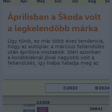
Áprilisban a Škoda volt
a legkelendőbb márka
Úgy tűnik, ez már több éves tendencia,
hogy az autópiac a márciusi fellendülés
után áprilisra visszaesik. Idén azonban
a korábbiaknál jóval nagyobb volt a
fellendülés, így hiába haladja meg az
újautó eladások száma az elmúlt két
évit, a kereslet esése is jóval
nagyobbnak mutatkozik. A Data
House…