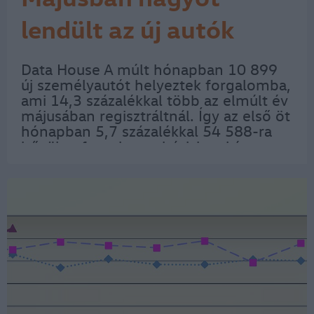
lendült az új autók
forgalma
Data House A múlt hónapban 10 899
új személyautót helyeztek forgalomba,
ami 14,3 százalékkal több az elmúlt év
májusában regisztráltnál. Így az első öt
hónapban 5,7 százalékkal 54 588-ra
bővült a forgalom a bázishoz képest –
olvasható a Data House
összeállításában. A májusi eladási
verseny…