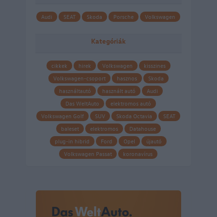
Audi
SEAT
Skoda
Porsche
Volkswagen
Kategóriák
cikkek
hirek
Volkswagen
kisszines
Volkswagen-csoport
hasznos
Skoda
használtautó
használt autó
Audi
Das WeltAuto
elektromos autó
Volkswagen Golf
SUV
Skoda Octavia
SEAT
baleset
elektromos
Datahouse
plug-in hibrid
Ford
Opel
újautó
Volkswagen Passat
koronavírus