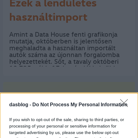
Ezek a lendületes
használtimport
kedvencei
Amint a Data House fenti grafikonja
mutatja, októberben is jelentősen
meghaladta a használtan importált
autók száma az újonnan forgalomba
helyezettekét. Sőt, a tavaly októberi
10 725-nél is 17,4 százalékkal több
külföldről hozott kocsi kapott magyar
rendszámot, így az október végéig
behozott 107 180…
dasblog -
Do Not Process My Personal Information
If you wish to opt-out of the sale, sharing to third parties, or
processing of your personal or sensitive information for
targeted advertising by us, please use the below opt-out