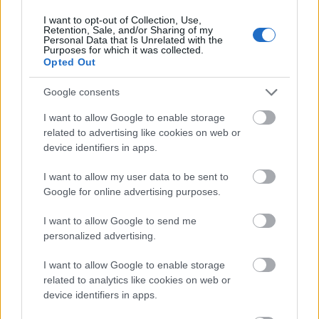
harmadik negyedév forgalma
I want to opt-out of Collection, Use,
kiemelkedő volt 5, illetve 4 százalékos
Retention, Sale, and/or Sharing of my
bővüléssel, míg a második…
Personal Data that Is Unrelated with the
Purposes for which it was collected.
Opted Out
Google consents
I want to allow Google to enable storage
related to advertising like cookies on web or
device identifiers in apps.
I want to allow my user data to be sent to
Google for online advertising purposes.
I want to allow Google to send me
personalized advertising.
I want to allow Google to enable storage
related to analytics like cookies on web or
device identifiers in apps.