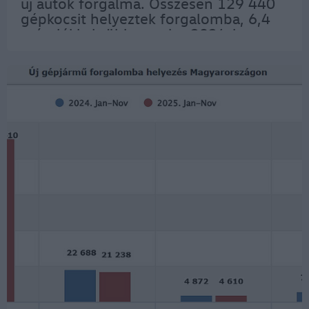
új autók forgalma. Összesen 129 440
gépkocsit helyeztek forgalomba, 6,4
százalékkal többet, mint 2024-ben.
Vezető márkák 2025-ben (darab,
piaci…