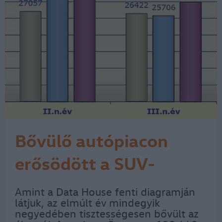
Bővülő autópiacon
erősödött a SUV-
forgalom
Amint a Data House fenti diagramján
látjuk, az elmúlt év mindegyik
negyedében tisztességesen bővült az