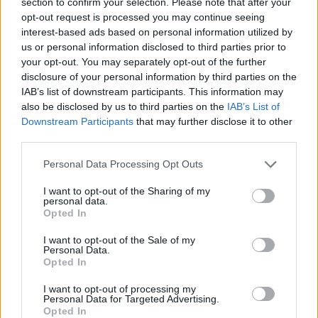
section to confirm your selection. Please note that after your
opt-out request is processed you may continue seeing
interest-based ads based on personal information utilized by
us or personal information disclosed to third parties prior to
your opt-out. You may separately opt-out of the further
disclosure of your personal information by third parties on the
IAB’s list of downstream participants. This information may
also be disclosed by us to third parties on the
IAB’s List of
Downstream Participants
that may further disclose it to other
third parties.
Kitartóan bővül a
Please note that this website/app uses one or more Google
Personal Data Processing Opt Outs
services and may gather and store information including but
használtautó-piac
not limited to your visit or usage behaviour. You may click to
I want to opt-out of the Sharing of my
personal data.
grant or deny consent to Google and its third-party tags to
Opted In
use your data for below specified purposes in below Google
A szeptemberrel zárult három
consent section.
I want to opt-out of the Sale of my
negyedévben a tavalyi azonos
Personal Data.
időszakban számláltnál 2,8 százalékkal
Opted In
több, összesen 699 517 személyautó
I want to opt-out of processing my
cserélt gazdát. Amint a Data House
Personal Data for Targeted Advertising.
fenti diagramja mutatja, az első és a
Opted In