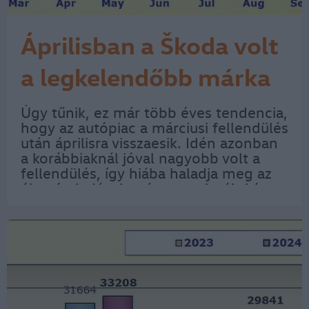
Áprilisban a Škoda volt
a legkelendőbb márka
Úgy tűnik, ez már több éves tendencia,
hogy az autópiac a márciusi fellendülés
után áprilisra visszaesik. Idén azonban
a korábbiaknál jóval nagyobb volt a
fellendülés, így hiába haladja meg az
újautó eladások száma az elmúlt két
évit, a kereslet esése is jóval
nagyobbnak mutatkozik. A Data
House…