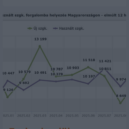
Data House elemzésében. Októberben
nagy előnnyel – és szinte azonos
darabszámmal…