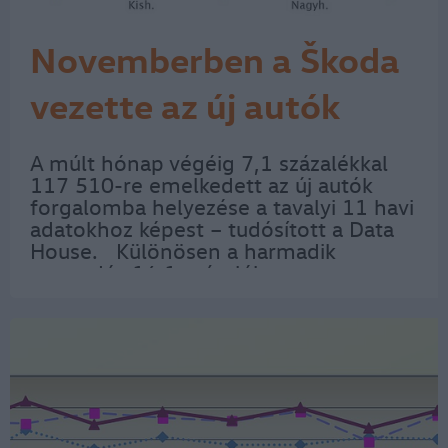
Novemberben a Škoda
vezette az új autók
piacát
A múlt hónap végéig 7,1 százalékkal
117 510-re emelkedett az új autók
forgalomba helyezése a tavalyi 11 havi
adatokhoz képest – tudósított a Data
House. Különösen a harmadik
negyedév 16,1 százalékos
forgalombővülése volt meglepő,
hiszen ilyenkor inkább nyaralni szokás,
ezúttal azonban…