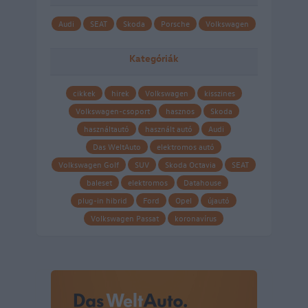
Audi
SEAT
Skoda
Porsche
Volkswagen
Kategóriák
cikkek
hirek
Volkswagen
kisszines
Volkswagen-csoport
hasznos
Skoda
használtautó
használt autó
Audi
Das WeltAuto
elektromos autó
Volkswagen Golf
SUV
Skoda Octavia
SEAT
baleset
elektromos
Datahouse
plug-in hibrid
Ford
Opel
újautó
Volkswagen Passat
koronavírus