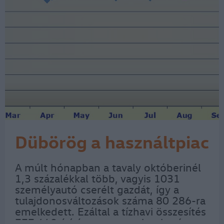
Dübörög a használtpiac
A múlt hónapban a tavaly októberinél
1,3 százalékkal több, vagyis 1031
személyautó cserélt gazdát, így a
tulajdonosváltozások száma 80 286-ra
emelkedett. Ezáltal a tízhavi összesítés
777 640 átírást mutat – olvasható a