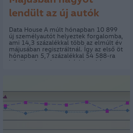
lendült az új autók
forgalma
Data House A múlt hónapban 10 899
új személyautót helyeztek forgalomba,
ami 14,3 százalékkal több az elmúlt év
májusában regisztráltnál. Így az első öt
hónapban 5,7 százalékkal 54 588-ra
bővült a forgalom a bázishoz képest –
olvasható a Data House
összeállításában. A májusi eladási
verseny…