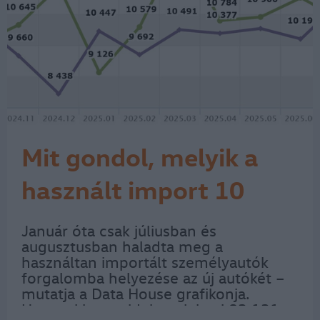
Mit gondol, melyik a
használt import 10
legpörgősebb márkája?
Január óta csak júliusban és
augusztusban haladta meg a
használtan importált személyautók
forgalomba helyezése az új autókét –
mutatja a Data House grafikonja.
Ugyanakkor az idei nyolchavi 83 131