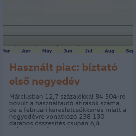
Használt piac: bíztató
első negyedév
Márciusban 12,7 százalékkal 84 504-re
bővült a használtautó átírások száma,
de a februári keresletcsökkenés miatt a
negyedévre vonatkozó 238 130
darabos összesítés csupán 6,4
százalékos növekedést mutat –