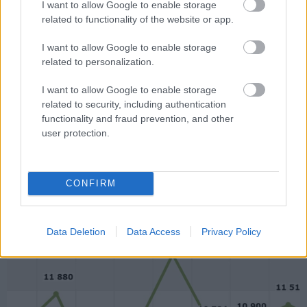
Az újautó-piac nő, az
I want to allow Google to enable storage
related to functionality of the website or app.
állomány öregszik
I want to allow Google to enable storage
related to personalization.
A Központi Statisztikai Hivatal adatai
szerint az első félév végére a
I want to allow Google to enable storage
magyarországi személyautók
related to security, including authentication
darabszáma 4,329 millióra emelkedett
functionality and fraud prevention, and other
az elmúlt év végi 4,263 millióról,
user protection.
ugyanakkor az állomány átlagos kora
elérte a 16,3 évet. Ebből a
szempontból különösen nagy
CONFIRM
jelentőségű, hogy az első
háromnegyed…
Data Deletion
Data Access
Privacy Policy