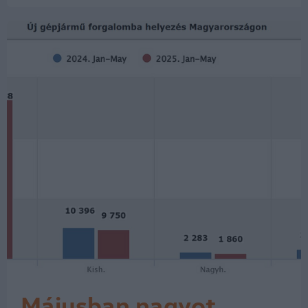
darabos használtimport 14,9
százalékkal haladta meg a 72 340
darabos elmúlt évit, míg tavaly előtt…
Májusban nagyot