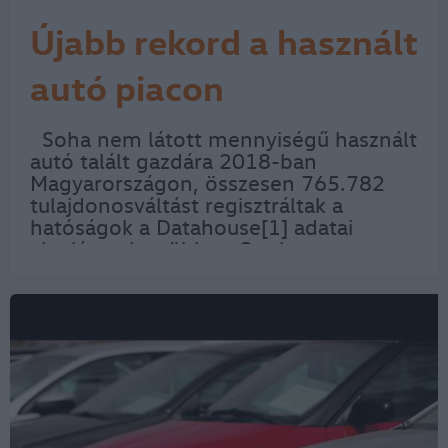
Újabb rekord a használt
autó piacon
Soha nem látott mennyiségű használt
autó talált gazdára 2018-ban
Magyarországon, összesen 765.782
tulajdonosváltást regisztráltak a
hatóságok a Datahouse[1] adatai
alapján, a legtöbben Opelt,
Volkswagent és Suzukit vettek az
országban. Idén jelentős változások
várhatóak a piacon, az ingyenes…