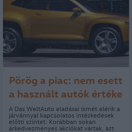
Pörög a piac: nem esett
a használt autók értéke
A Das WeltAuto eladásai ismét elérik a
járvánnyal kapcsolatos intézkedések
előtti szintet. Korábban sokan
árkedvezményes akciókat vártak, azt