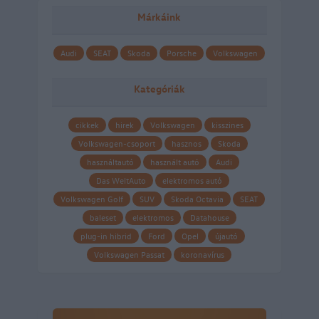
Márkáink
Audi
SEAT
Skoda
Porsche
Volkswagen
Kategóriák
cikkek
hirek
Volkswagen
kisszines
Volkswagen-csoport
hasznos
Skoda
használtautó
használt autó
Audi
Das WeltAuto
elektromos autó
Volkswagen Golf
SUV
Skoda Octavia
SEAT
baleset
elektromos
Datahouse
plug-in hibrid
Ford
Opel
újautó
Volkswagen Passat
koronavírus