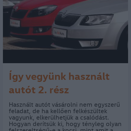
Így vegyünk használt
autót 2. rész
Használt autót vásárolni nem egyszerű
feladat, de ha kellően felkészültek
vagyunk, elkerülhetjük a csalódást.
Hogyan derítsük ki, hogy tényleg olyan
felszereltségű-e a kocsi, mint amit a