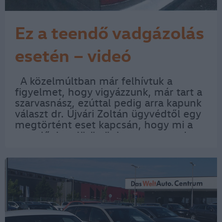
Ez a teendő vadgázolás
esetén – videó
A közelmúltban már felhívtuk a
figyelmet, hogy vigyázzunk, már tart a
szarvasnász, ezúttal pedig arra kapunk
választ dr. Újvári Zoltán ügyvédtől egy
megtörtént eset kapcsán, hogy mi a
teendő, ha elütöttünk egy nagyvadat.
Számos vadgázolásos balesetről
szólnak augusztus vége és október
közepe…