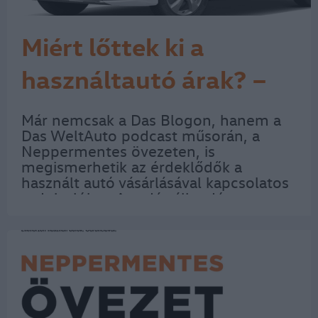
Miért lőttek ki a
használtautó árak? –
Das WeltAuto podcast
Már nemcsak a Das Blogon, hanem a
Das WeltAuto podcast műsorán, a
Neppermentes övezeten, is
megismerhetik az érdeklődők a
használt autó vásárlásával kapcsolatos
tudnivalókat. Az adás állandó
házigazdája Tőrös Balázs, a Das
WeltAuto márkanagykövete, televíziós
műsorvezető. Mostanában még azok is
az…