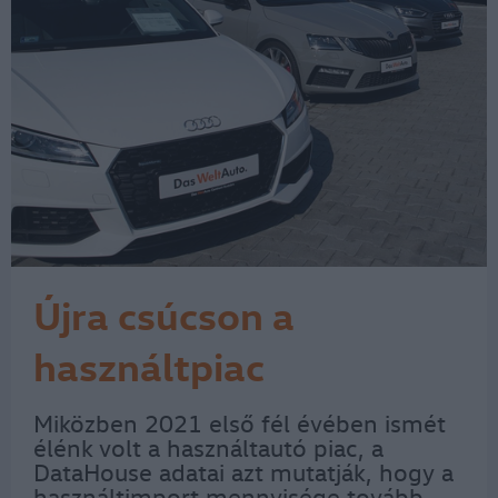
Újra csúcson a
használtpiac
Miközben 2021 első fél évében ismét
élénk volt a használtautó piac, a
DataHouse adatai azt mutatják, hogy a
használtimport mennyisége tovább