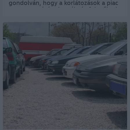
gondolván, hogy a korlátozások a piac
megtorpanását okozzák, és felgyűlnek
az eladatlan gépkocsik. Azonban
nincsenek eladatlan készletek
Magyarországon, sőt…