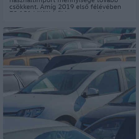
csökkent. Amíg 2019 első félévében
79 151 külföldről hozott autó kapott
magyar rendszámot, addig tavaly
65 085, idén pedig 62 836 autó. Június
végéig 394 996…