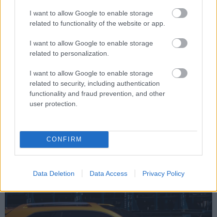
I want to allow Google to enable storage
A piacszűkülés ellenére
related to functionality of the website or app.
növelte eladásait a Das
I want to allow Google to enable storage
related to personalization.
WeltAuto
A személyautó átírások száma 2020-
I want to allow Google to enable storage
ban 3,5 százalékkal 780 ezerre
related to security, including authentication
csökkent, ami nem is meglepő a
functionality and fraud prevention, and other
járvány idején. Az sem újdonság, hogy
user protection.
az átírt autók 74 százaléka 10 évnél
idősebb volt, az viszont érdekes, hogy
a Das WeltAuto növelte eladásait az
CONFIRM
elmúlt évben. Az összpiaccal
ellentétben a Das…
Data Deletion
Data Access
Privacy Policy