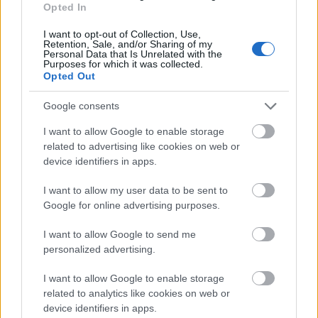
hogy fiatalodjon az állomány, évente
Opted In
150 ezer új személyautót kellene
I want to opt-out of Collection, Use,
forgalomba helyezni, és legalább
Retention, Sale, and/or Sharing of my
ennyi régi kocsit küldeni a bontóba. A…
Personal Data that Is Unrelated with the
Purposes for which it was collected.
Opted Out
Google consents
I want to allow Google to enable storage
related to advertising like cookies on web or
device identifiers in apps.
I want to allow my user data to be sent to
Google for online advertising purposes.
I want to allow Google to send me
personalized advertising.
I want to allow Google to enable storage
related to analytics like cookies on web or
device identifiers in apps.