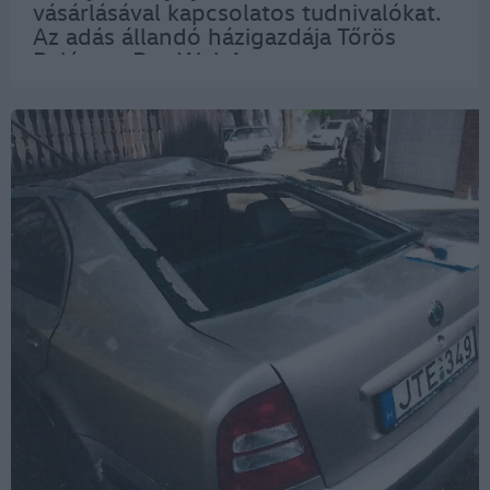
vásárlásával kapcsolatos tudnivalókat.
Az adás állandó házigazdája Tőrös
Balázs, a Das WeltAuto
márkanagykövete, televíziós
műsorvezető. A podcast állandó
beszélgetőpartnere Frank György, a
Das WeltAuto…