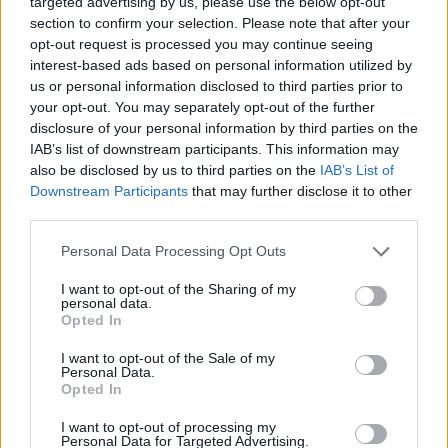
targeted advertising by us, please use the below opt-out
section to confirm your selection. Please note that after your
opt-out request is processed you may continue seeing
interest-based ads based on personal information utilized by
us or personal information disclosed to third parties prior to
your opt-out. You may separately opt-out of the further
disclosure of your personal information by third parties on the
IAB’s list of downstream participants. This information may
also be disclosed by us to third parties on the
IAB’s List of
Downstream Participants
that may further disclose it to other
third parties.
Please note that this website/app uses one or more Google
Personal Data Processing Opt Outs
14,7 évre nőtt a
services and may gather and store information including but
not limited to your visit or usage behaviour. You may click to
I want to opt-out of the Sharing of my
magyar autóállomány
personal data.
grant or deny consent to Google and its third-party tags to
Opted In
use your data for below specified purposes in below Google
kora
consent section.
I want to opt-out of the Sale of my
A Központi Statisztikai Hivatal (KSH)
Personal Data.
Opted In
adatai szerint az elmúlt év végén a
magyar személygépkocsi-állomány
I want to opt-out of processing my
átlagos kora elérte a 14,7 évet. Ahhoz,
Personal Data for Targeted Advertising.