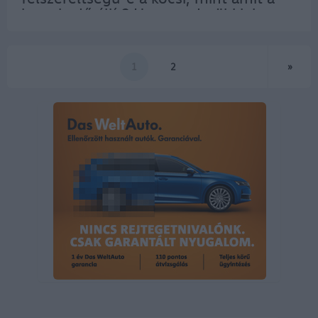
kereskedő állít? Hogyan derül ki, hogy
például a biztonságtechnika eszközök…
1
2
»