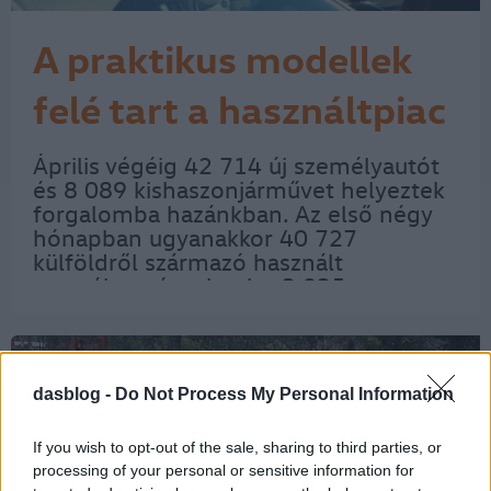
A praktikus modellek
felé tart a használtpiac
Április végéig 42 714 új személyautót
és 8 089 kishaszonjárművet helyeztek
forgalomba hazánkban. Az első négy
hónapban ugyanakkor 40 727
külföldről származó használt
személyautó, valamint 3 935
kishaszonjármű kapott magyar
rendszámot. Frank György, a Das
WeltAuto márkaigazgatója elmondta,
hogy…
dasblog -
Do Not Process My Personal Information
If you wish to opt-out of the sale, sharing to third parties, or
processing of your personal or sensitive information for