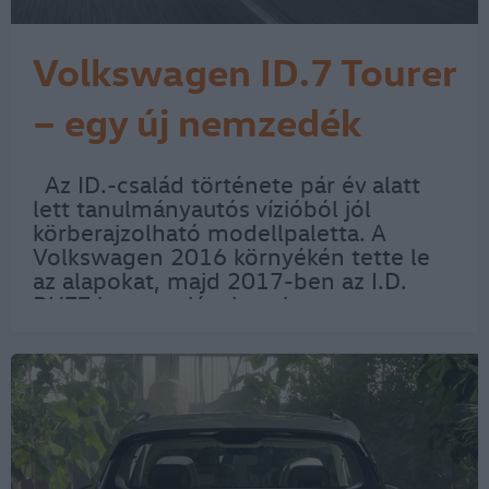
Volkswagen ID.7 Tourer
– egy új nemzedék
csúcsmodellje
Az ID.-család története pár év alatt
lett tanulmányautós vízióból jól
körberajzolható modellpaletta. A
Volkswagen 2016 környékén tette le
az alapokat, majd 2017-ben az I.D.
BUZZ koncepcióval azt is megmutatta,
hogy az elektromos korszakot nem
kizárólag „racionális” termékekkel
akarja megoldani. A…