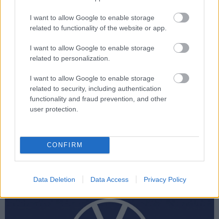
I want to allow Google to enable storage
Jövőre piacra lép az
related to functionality of the website or app.
ID.5 e-SUV coupé
I want to allow Google to enable storage
related to personalization.
Az új Volkswagen modellek, az ID.5,
I want to allow Google to enable storage
valamint a kétmotoros,
related to security, including authentication
összkerékhajtású ID.5 GTX az ID.-
functionality and fraud prevention, and other
család új, nagy hatótávú
user protection.
csúcsmodelljei. A 4,6 méter hosszú,
hátsókerék hajtású e-SUV coupé, az
ID.5 már 2022-ben kapható lesz.
CONFIRM
Sportos testvére, a 4582 milliméteres
ID.5 GTX annyiban különbözik, hogy
az…
Data Deletion
Data Access
Privacy Policy