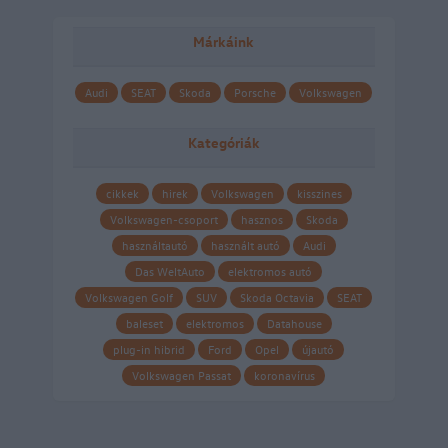
Márkáink
Audi
SEAT
Skoda
Porsche
Volkswagen
Kategóriák
cikkek
hirek
Volkswagen
kisszines
Volkswagen-csoport
hasznos
Skoda
használtautó
használt autó
Audi
Das WeltAuto
elektromos autó
Volkswagen Golf
SUV
Skoda Octavia
SEAT
baleset
elektromos
Datahouse
plug-in hibrid
Ford
Opel
újautó
Volkswagen Passat
koronavírus