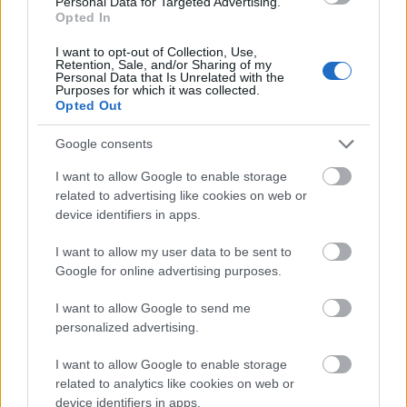
Personal Data for Targeted Advertising.
nem belsőégésű motor hajtja, hanem
Opted In
elektromos. Miután a Volkswagen
I want to opt-out of Collection, Use,
bemutatta az új ID. Buzz és ID. Buzz
Retention, Sale, and/or Sharing of my
Cargo modelleket, Európa gazdagabb
Personal Data that Is Unrelated with the
Purposes for which it was collected.
lett az első, tisztán…
Opted Out
Google consents
I want to allow Google to enable storage
related to advertising like cookies on web or
device identifiers in apps.
I want to allow my user data to be sent to
Google for online advertising purposes.
I want to allow Google to send me
personalized advertising.
I want to allow Google to enable storage
related to analytics like cookies on web or
device identifiers in apps.