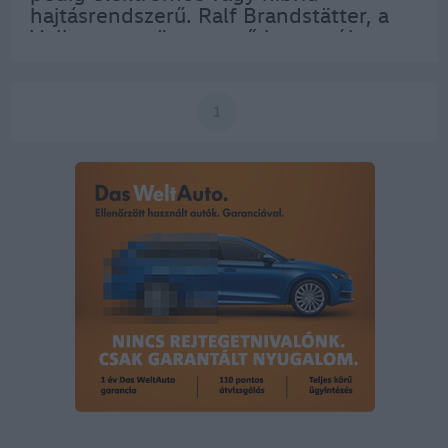
hajtásrendszerű. Ralf Brandstätter, a
Volkswagen ügyvezető igazgatója
(COO) így fogalmazott: „Új korszak
előtt állunk, s komolyan gondoljuk az
elektromos…
1