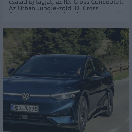
család új tagját, az ID. Cross Conceptet.
Az Urban Jungle-zöld ID. Cross
Concept egy új, letisztult és megnyerő
dizájnnyelvet tükröz, és éppúgy
megfelel városi használatra, mint
hosszú…