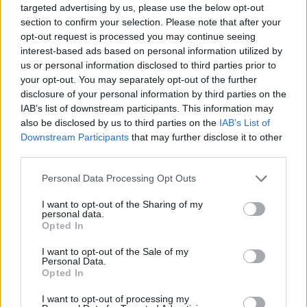
targeted advertising by us, please use the below opt-out
section to confirm your selection. Please note that after your
opt-out request is processed you may continue seeing
interest-based ads based on personal information utilized by
us or personal information disclosed to third parties prior to
your opt-out. You may separately opt-out of the further
disclosure of your personal information by third parties on the
IAB’s list of downstream participants. This information may
also be disclosed by us to third parties on the
IAB’s List of
Downstream Participants
that may further disclose it to other
third parties.
Please note that this website/app uses one or more Google
Personal Data Processing Opt Outs
Itt a VW első e-busza,
services and may gather and store information including but
not limited to your visit or usage behaviour. You may click to
I want to opt-out of the Sharing of my
personal data.
az ID. BUZZ
grant or deny consent to Google and its third-party tags to
Opted In
use your data for below specified purposes in below Google
consent section.
I want to opt-out of the Sale of my
Jó pár év telt el a képen látható két
Personal Data.
busz között, de a rokonság
Opted In
letagadhatatlan. A legnagyobb
I want to opt-out of processing my
különbség, az, hogy az újdonságot már