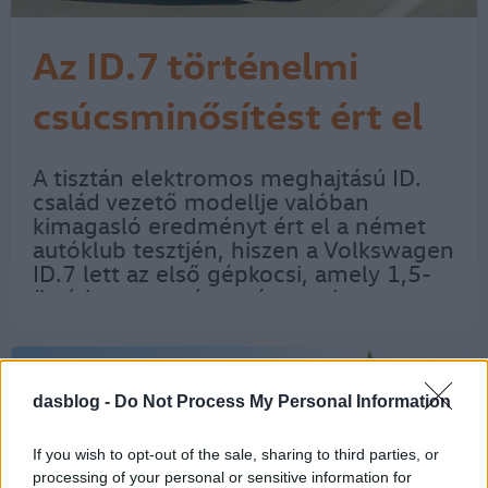
Az ID.7 történelmi
csúcsminősítést ért el
az ADAC tesztjén
A tisztán elektromos meghajtású ID.
család vezető modellje valóban
kimagasló eredményt ért el a német
autóklub tesztjén, hiszen a Volkswagen
ID.7 lett az első gépkocsi, amely 1,5-
ös átlagpontszámot és ezzel „nagyon
jó” általános minősítést ért el a
legnagyobb európai autóklub
mérnökei által végzett…
dasblog -
Do Not Process My Personal Information
If you wish to opt-out of the sale, sharing to third parties, or
processing of your personal or sensitive information for