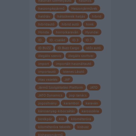
használt személyautó
hasznos
haszongépjármű
Haszonjárművek
hatótáv
hátsókerék hatjás
hibrid
hibridautó
hibrid autó
hirek
Honda
horrorkaraván
Hyundai
ID.
ID.-család
ID.3
ID.7
ID.BUZZ
ID.Buzz Cargo
idős autó
illegális szerviz
illegális szoftver
import
importált használtautó
importautó
Istenes László
ittas vezetés
JAF
Jármű Szolgáltatási Platform
JATO
JATO Dynamics
jogi tanács
jogosítvány
karambol
karaván
károsanyag-kibocsátás
karosszéria
kerékpár
KIA
kilométeróra
kilométeróra tekerés
kisbusz
kishaszonjármű