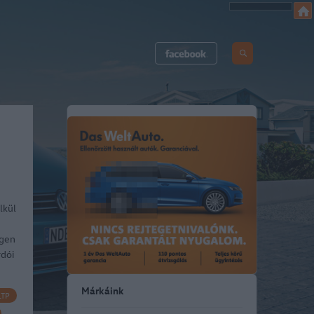
lkül
agen
rdói
Márkáink
TP