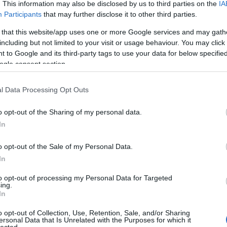
. This information may also be disclosed by us to third parties on the
IA
A Volkswagen új ID.7-es modellje öt csillagot kapott az E
Participants
that may further disclose it to other third parties.
NCAP (European New Car Assessment Programme) széles
körben elismert biztonsági tesztjén. Ezzel a teljesen
 that this website/app uses one or more Google services and may gath
elektromos meghajtású limuzin a független európai teszt
including but not limited to your visit or usage behaviour. You may click 
szervezet összesített rangsorában a 2023-as év legjobbna
 to Google and its third-party tags to use your data for below specifi
ítélt modelljei…
ogle consent section.
l Data Processing Opt Outs
cikkek
törésteszt
kisszines
Volkswagen
NCAP
Euro NCAP
Volkswagen-csoport
NCAP teszt
Volkswagen
o opt-out of the Sharing of my personal data.
Volkswagen ID.7
ID.7
In
2023.12.27.
o opt-out of the Sale of my Personal Data.
In
A mosolygós hetes
to opt-out of processing my Personal Data for Targeted
ing.
In
Vannak autók, amelyeknek erőteljes személyiségük
o opt-out of Collection, Use, Retention, Sale, and/or Sharing
valósággal sugárzik, és vannak, amelyekre néhány év utá
ersonal Data that Is Unrelated with the Purposes for which it
senki sem emlékszik. Fogadhatunk, hogy a mosolygós
lected.