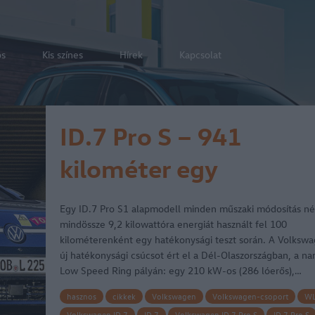
os
Kis színes
Hírek
Kapcsolat
ID.7 Pro S – 941
kilométer egy
feltöltéssel
Egy ID.7 Pro S1 alapmodell minden műszaki módosítás né
mindössze 9,2 kilowattóra energiát használt fel 100
kilométerenként egy hatékonysági teszt során. A Volksw
új hatékonysági csúcsot ért el a Dél-Olaszországban, a na
Low Speed Ring pályán: egy 210 kW-os (286 lóerős),…
hasznos
cikkek
Volkswagen
Volkswagen-csoport
WL
Volkswagen ID.7
ID.7
Volkswagen ID.7 Pro S
ID.7 Pro S