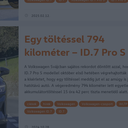
2025.02.12.
Egy töltéssel 794
kilométer – ID.7 Pro S
A Volkswagen Svájcban sajátos rekordot döntött azzal, ho
ID.7 Pro S modellel október első hetében végrehajtották 
a kísérletet, hogy egy töltéssel meddig jut el az amúgy is 
hatótávú autó. A végeredmény 794 kilométer lett egyetl
akkumulátortöltéssel 15 óra 42 perc tiszta menetidő alatt
cikkek
hirek
Volkswagen
Volkswagen-csoport
WLTP
Volkswagen ID.7
ID.7
2024.10.28.