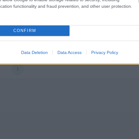
szórakoztatóelektronikai kiállítás, ahol a show neve ellen
cation functionality and fraud prevention, and other user protection.
évről évre több autó tűnik fel. Nem is csoda, hogy a
Volkswagen…
infotainment
cikkek
hirek
elektromos autó
elektrom
CONFIRM
energiafogyasztás
Las Vegas
Volkswagen
hatótáv
Consumer Electronics Show
Volkswagen-csoport
e-mobilitá
WLTP
Volkswagen ID.7
ID.7
2023.01.20.
Data Deletion
Data Access
Privacy Policy
1