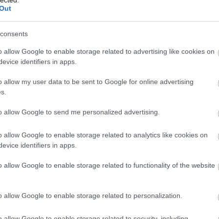
Out
ábrázatú ID.7 felejthetetlen autó lesz, és nem csupán az e
miatt. A Volkswagen bemutatta a világnak az új ID.7-et, a
márka első…
consents
o allow Google to enable storage related to advertising like cookies on
evice identifiers in apps.
cikkek
hirek
elektromos autó
Volkswagen
VW-csopo
Volkswagen-csoport
WLTP
Travel Assist
Volkswagen ID.
o allow my user data to be sent to Google for online advertising
ID.7
s.
2023.04.24.
to allow Google to send me personalized advertising.
o allow Google to enable storage related to analytics like cookies on
Jövőbemutató VW-
evice identifiers in apps.
tanulmány: ID.7
o allow Google to enable storage related to functionality of the website
Januárban Las Vegasban nem elsősorban a kaszinók körül
o allow Google to enable storage related to personalization.
forog a világ. Az év elején van ugyanis a sosem alvó váro
a CES (Consumer Electronics Show), vagyis a nemzetközi
o allow Google to enable storage related to security, including