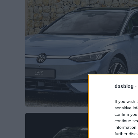
dasblog -
If you wish 
sensitive in
confirm you
continue se
information 
further disc