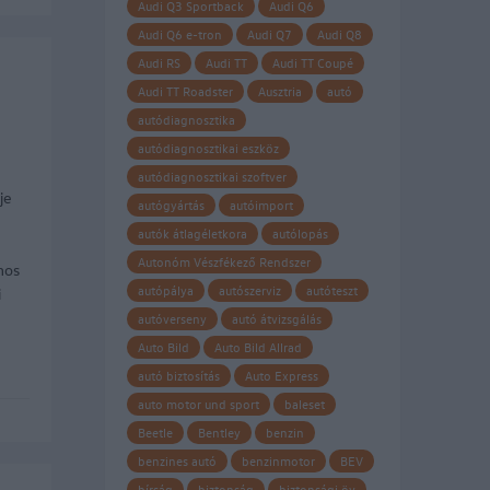
Audi Q3 Sportback
Audi Q6
Audi Q6 e-tron
Audi Q7
Audi Q8
Audi RS
Audi TT
Audi TT Coupé
Audi TT Roadster
Ausztria
autó
autódiagnosztika
autódiagnosztikai eszköz
autódiagnosztikai szoftver
je
autógyártás
autóimport
autók átlagéletkora
autólopás
Autonóm Vészfékező Rendszer
nos
autópálya
autószerviz
autóteszt
i
autóverseny
autó átvizsgálás
Auto Bild
Auto Bild Allrad
autó biztosítás
Auto Express
auto motor und sport
baleset
Beetle
Bentley
benzin
benzines autó
benzinmotor
BEV
bírság
biztonság
biztonsági öv