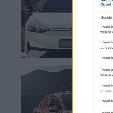
Opted 
Google 
I want t
web or d
I want t
purpose
I want 
I want t
web or d
I want t
or app.
I want t
I want t