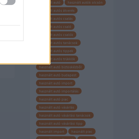
ére
használt autó
használt autók olcsón
használt autós átverés
használt autós csalás
os
használt autós csaló
használt autós csalók
s
használt autós tanácsok
használt autós tippek
használt autós trükkök
használt autó biztoskézből
használt autó budapest
használt autó import
használt autó importálás
használt autó piac
használt autó vásárlás
használt autó vásárlási tanácsok
használt autó vásárlási tipp
használt import
használt piac