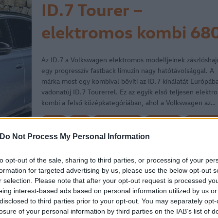
ID.7 Tourer –
elektromos kombi 68
kilométeres hatótávv
Az ID.7 a Volkswagen elektromos modelljeinek zászlóshajó
egy progresszív fastback limuzin nagy hatótávolsággal. A
márka most egy kombival bővíti az ID.7 kínálatát Európába
vadonatúj ID.7 Tourerrel. Ez az egyik első teljesen elektr
kombi a felső középkategóriában, ahol a Volkswagen az…
cikkek
hirek
elektromos autó
elektromos
Volkswage
Volkswagen-csoport
WLTP
Volkswagen ID.7
ID.7
Do Not Process My Personal Information
ID.7 Tourer
Volkswagen ID.7 Tourer
2024.04.15.
to opt-out of the sale, sharing to third parties, or processing of your per
formation for targeted advertising by us, please use the below opt-out s
r selection. Please note that after your opt-out request is processed y
eing interest-based ads based on personal information utilized by us or
5 csillagos az ID.7 is
disclosed to third parties prior to your opt-out. You may separately opt-
losure of your personal information by third parties on the IAB’s list of