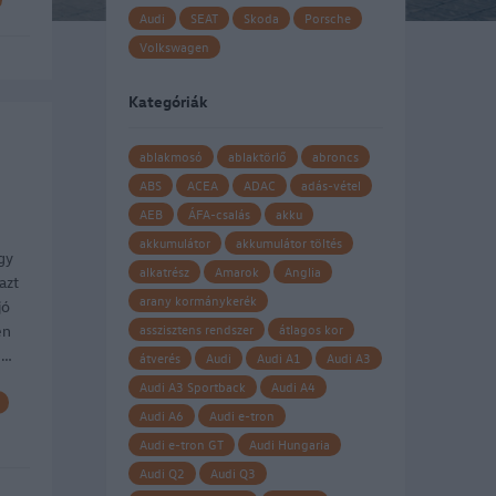
Audi
SEAT
Skoda
Porsche
Volkswagen
Kategóriák
ablakmosó
ablaktörlő
abroncs
ABS
ACEA
ADAC
adás-vétel
AEB
ÁFA-csalás
akku
akkumulátor
akkumulátor töltés
gy
alkatrész
Amarok
Anglia
azt
arany kormánykerék
jó
en
asszisztens rendszer
átlagos kor
.…
átverés
Audi
Audi A1
Audi A3
Audi A3 Sportback
Audi A4
Audi A6
Audi e-tron
Audi e-tron GT
Audi Hungaria
Audi Q2
Audi Q3