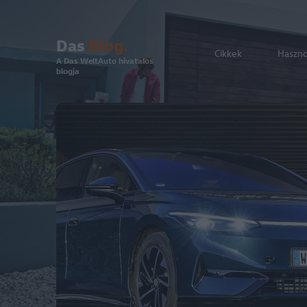
Das
Blog.
Cikkek
Haszn
A Das WeltAuto hivatalos
blogja