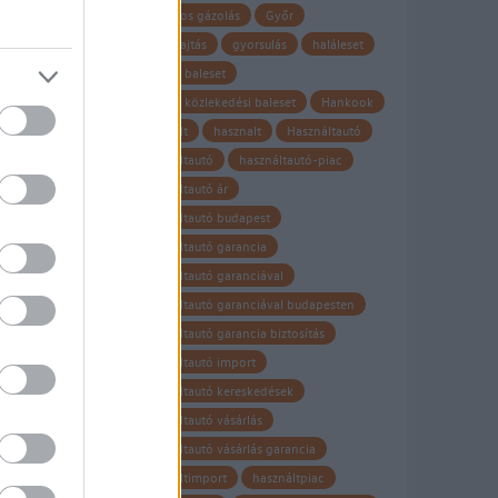
gyalogos gázolás
Győr
leje
gyorshajtás
gyorsulás
haláleset
halálos baleset
halálos közlekedési baleset
Hankook
használt
hasznalt
Használtautó
rt
használtautó
használtautó-piac
7
használtautó ár
használtautó budapest
használtautó garancia
használtautó garanciával
használtautó garanciával budapesten
használtautó garancia biztosítás
használtautó import
használtautó kereskedések
használtautó vásárlás
használtautó vásárlás garancia
sban
használtimport
használtpiac