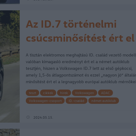
Az ID.7 történelmi
csúcsminősítést ért el
az ADAC tesztjén
A tisztán elektromos meghajtású ID. család vezető modell
valóban kimagasló eredményt ért el a német autóklub
tesztjén, hiszen a Volkswagen ID.7 lett az első gépkocsi,
amely 1,5-ös átlagpontszámot és ezzel „nagyon jó” általá
minősítést ért el a legnagyobb európai autóklub mérnöke
által végzett…
teszt
cikkek
hirek
Volkswagen
ADAC
Volkswagen-csoport
ID.-család
német autóklub
Volkswagen ID.7
ID.7
2024.05.15.