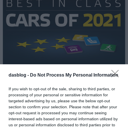
dasblog -
Do Not Process My Personal Information
Két Škoda is 2021
If you wish to opt-out of the sale, sharing to third parties, or
legjobbjai között
processing of your personal or sensitive information for
targeted advertising by us, please use the below opt-out
section to confirm your selection. Please note that after your
Az Euro NCAP azzal indítja az
opt-out request is processed you may continue seeing
autóbiztonsági tesztek új évét, hogy a
interest-based ads based on personal information utilized by
2021-ben tesztelt 33 modell közül
us or personal information disclosed to third parties prior to