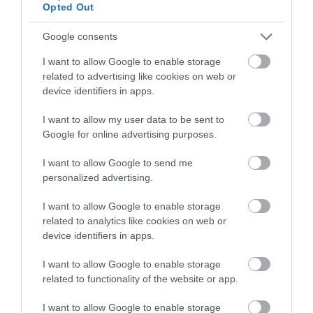
Opted Out
Nulla csillagos
Google consents
I want to allow Google to enable storage
eredmény az Euro
related to advertising like cookies on web or
device identifiers in apps.
NCAP tesztjén
Az Euro NCAP nyilvánosságra hozta az
I want to allow my user data to be sent to
idei utolsó törésteszt eredményeket. A
Google for online advertising purposes.
11 tesztelt új modell közül hét érte el a
legmagasabb, ötcsillagos minősítést,
I want to allow Google to send me
köztük a BMW iX, a Genesis G70 és
personalized advertising.
GV70, a Mercedes-EQ EQS, a Nissan
Qashqai, a Škoda Fabia és a
I want to allow Google to enable storage
Volkswagen Caddy. Az elektromos FIAT
related to analytics like cookies on web or
500e és az…
device identifiers in apps.
1
I want to allow Google to enable storage
related to functionality of the website or app.
I want to allow Google to enable storage