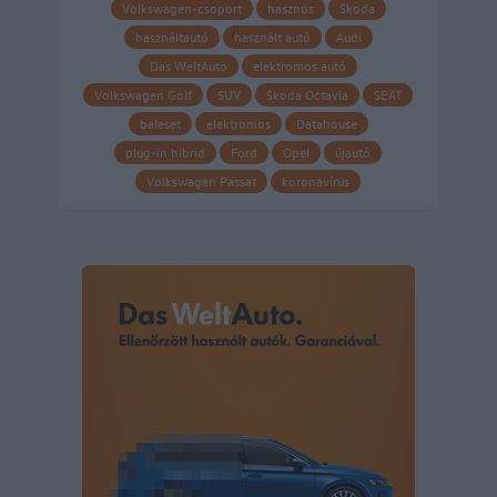
Volkswagen-csoport
hasznos
Skoda
használtautó
használt autó
Audi
Das WeltAuto
elektromos autó
Volkswagen Golf
SUV
Skoda Octavia
SEAT
baleset
elektromos
Datahouse
plug-in hibrid
Ford
Opel
újautó
Volkswagen Passat
koronavírus