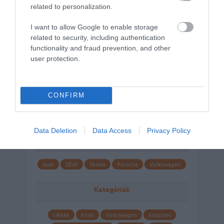
related to personalization.
I want to allow Google to enable storage
related to security, including authentication
functionality and fraud prevention, and other
user protection.
CONFIRM
Data Deletion
Data Access
Privacy Policy
Márkáink
Audi
SEAT
Skoda
Porsche
Volkswagen
Kategóriák
cikkek
hirek
Volkswagen
kisszines