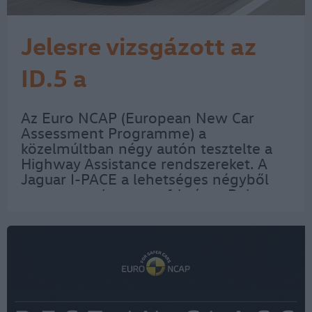
Jelesre vizsgázott az
ID.5 a
vezetéstámogató
Az Euro NCAP (European New Car
Assessment Programme) a
rendszere is
közelmúltban négy autón tesztelte a
Highway Assistance rendszereket. A
Jaguar I-PACE a lehetséges négyből
egy pontot kapott, a frissített Polestar
2 rendszere hármat, így elnyerte a jó
minősítést, míg a márciusi Euro NCAP
törésteszten…