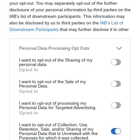
kiválasztotta azt az ötöt, amely
your opt-out. You may separately opt-out of the further
elnyerhette kategóriája legjobbjának
disclosure of your personal information by third parties on the
járó minősítést, a kitüntető Best in
IAB’s list of downstream participants. This information may
Class címet. A nagy off-road kategória
also be disclosed by us to third parties on the
IAB’s List of
sztárja a Škoda első teljesen
Downstream Participants
that may further disclose it to other
elektromos SUV-ja,…
third parties.
Please note that this website/app uses one or more Google
Personal Data Processing Opt Outs
services and may gather and store information including but
not limited to your visit or usage behaviour. You may click to
I want to opt-out of the Sharing of my
personal data.
grant or deny consent to Google and its third-party tags to
Opted In
use your data for below specified purposes in below Google
consent section.
I want to opt-out of the Sale of my
Personal Data.
Opted In
I want to opt-out of processing my
Personal Data for Targeted Advertising.
Opted In
I want to opt-out of Collection, Use,
Retention, Sale, and/or Sharing of my
Personal Data that Is Unrelated with the
Purposes for which it was collected.