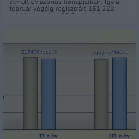
elmúlt év azonos hónapjaiban. Így a
február végéig regisztrált 151 222
tulajdonosváltás 18,7 százalékkal
haladta meg a tavalyi első kéthavi
értéket. Személyautó átírási toplista
februárban…