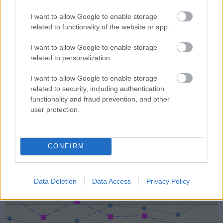
I want to allow Google to enable storage
A Volkswagen a
related to functionality of the website or app.
használtimport
I want to allow Google to enable storage
related to personalization.
kedvence
A minap azt írtuk, hogy az elmúlt
I want to allow Google to enable storage
évben mindössze 107 720 új
related to security, including authentication
személygépkocsi kapott magyar
functionality and fraud prevention, and other
rendszámot, a tavaly előttinél 3820
user protection.
darabbal kevesebb. A Data House
legfrissebb adatai azonban kimutatták,
hogy a használtimport viszont
CONFIRM
mindössze 105 662 darabot ért el,
pedig 2022-ben még meghaladta a
126,…
Data Deletion
Data Access
Privacy Policy