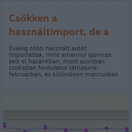
Csökken a
használtimport, de a
Volkswagen marad az
Évekig több használt autót
importáltak, mint amennyi újonnan
élen
kelt el hazánkban, most azonban
szokatlan fordulatot láthatunk:
februárban, és különösen márciusban
jelentősen elmaradt a használtimport
az új modellek forgalmától. Igaz,
januárban még a fordítottját
tapasztalhattuk, amikor a tavalyi első…