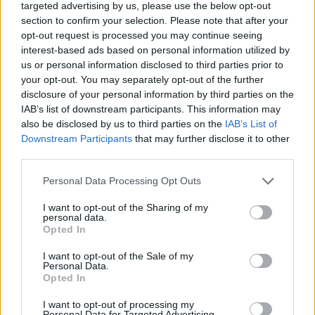
targeted advertising by us, please use the below opt-out
section to confirm your selection. Please note that after your
opt-out request is processed you may continue seeing
interest-based ads based on personal information utilized by
us or personal information disclosed to third parties prior to
your opt-out. You may separately opt-out of the further
disclosure of your personal information by third parties on the
IAB’s list of downstream participants. This information may
also be disclosed by us to third parties on the
IAB’s List of
Downstream Participants
that may further disclose it to other
third parties.
Please note that this website/app uses one or more Google
Personal Data Processing Opt Outs
Stabilizálódott a
services and may gather and store information including but
not limited to your visit or usage behaviour. You may click to
I want to opt-out of the Sharing of my
personal data.
magyar használt piac
grant or deny consent to Google and its third-party tags to
Opted In
use your data for below specified purposes in below Google
consent section.
I want to opt-out of the Sale of my
Az elmúlt évben 820 884 használt
Personal Data.
Opted In
személyautó cserélt gazdát, ami
kevesebb, mint a tavaly előtti 825 263,
I want to opt-out of processing my
de már örvendetesen több, mint a
Personal Data for Targeted Advertising.