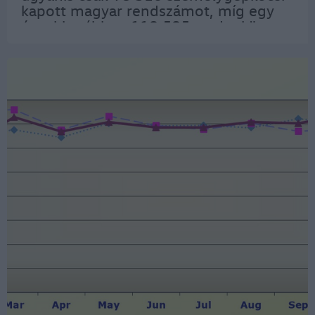
kapott magyar rendszámot, míg egy
évvel korábban 118 585 – adta közre a
Data House. A legnagyobb elmaradás
az első félévben volt, és azóta ugyan
csökkent…