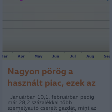
Nagyon pörög a
használt piac, ezek az
autósok kedvencei
Januárban 10,1, februárban pedig
már 28,2 százalékkal több
személyautó cserélt gazdát, mint az