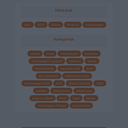
Márkáink
Audi
SEAT
Skoda
Porsche
Volkswagen
Kategóriák
cikkek
hirek
Volkswagen
kisszines
Volkswagen-csoport
hasznos
Skoda
használtautó
használt autó
Audi
Das WeltAuto
elektromos autó
Volkswagen Golf
SUV
Skoda Octavia
SEAT
baleset
elektromos
Datahouse
plug-in hibrid
Ford
Opel
újautó
Volkswagen Passat
koronavírus