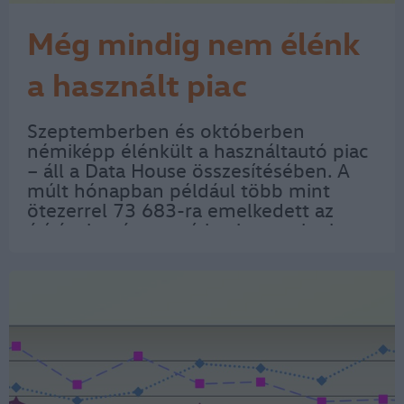
Még mindig nem élénk
a használt piac
Szeptemberben és októberben
némiképp élénkült a használtautó piac
– áll a Data House összesítésében. A
múlt hónapban például több mint
ötezerrel 73 683-ra emelkedett az
átírások száma, a tízhavi egyenlegben
viszont csak az az örömteli, hogy a
689 946 átírás 7140-nel meghaladja a
tavaly előtti…