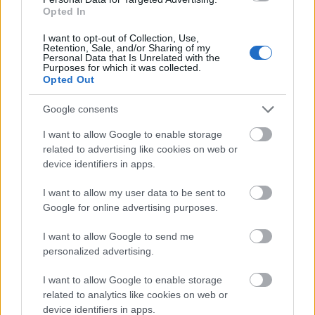
2021-es 817 300 – áll a Data House
Opted In
összefoglalójában. A 2023-as
I want to opt-out of Collection, Use,
elmaradást a februári visszaesés
Retention, Sale, and/or Sharing of my
okozta, amikor az előző év
Personal Data that Is Unrelated with the
Purposes for which it was collected.
februárjában regisztrált 74 677-tel…
Opted Out
Google consents
I want to allow Google to enable storage
related to advertising like cookies on web or
device identifiers in apps.
I want to allow my user data to be sent to
Google for online advertising purposes.
I want to allow Google to send me
personalized advertising.
I want to allow Google to enable storage
related to analytics like cookies on web or
device identifiers in apps.