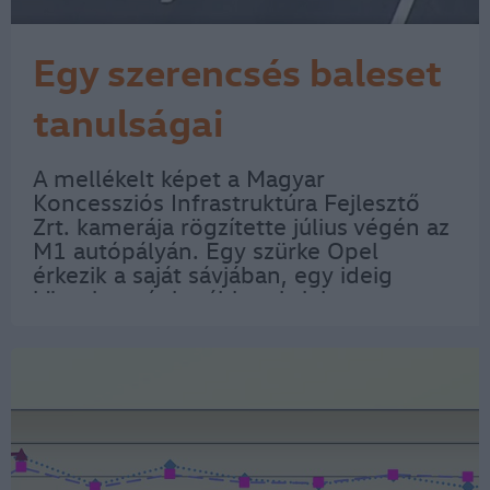
Egy szerencsés baleset
tanulságai
A mellékelt képet a Magyar
Koncessziós Infrastruktúra Fejlesztő
Zrt. kamerája rögzítette július végén az
M1 autópályán. Egy szürke Opel
érkezik a saját sávjában, egy ideig
követi a már korábban is jelzett
sávelhúzás vonalát, majd behúz a
leállósáv irányába és borít mindent. A
nagyobb baj itt jön: a…