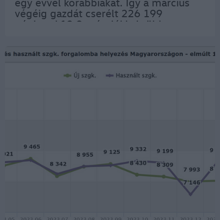
egy évvel korábbiakat. Így a március
végéig gazdát cserélt 226 199
gépkocsi 12,9 százalékkal több az
elmúlt év azonos időszakában
regisztráltnál – olvasható a Data House
összesítésében. Az idei…