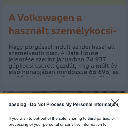
A Volkswagen a
használt személykocsi-
piac kedvence
Nagy pörgéssel indult az idei használt
személyautó piac. A Data House
jelentése szerint januárban 74 937
gépkocsi cserélt gazdát, míg a múlt év
első hónapjában mindössze 66 696, és
ez 12,4 százalékos forgalombővülést
jelent. Nem meglepő, hogy az átírások
toplistáját a Volkswagen, az Opel, a
Suzuki…
dasblog -
Do Not Process My Personal Information
If you wish to opt-out of the sale, sharing to third parties, or
processing of your personal or sensitive information for