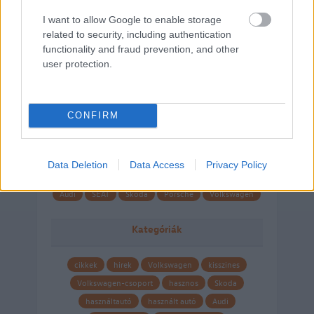
I want to allow Google to enable storage
related to security, including authentication
functionality and fraud prevention, and other
user protection.
CONFIRM
Márkáink
Data Deletion
Data Access
Privacy Policy
Audi
SEAT
Skoda
Porsche
Volkswagen
Kategóriák
cikkek
hirek
Volkswagen
kisszines
Volkswagen-csoport
hasznos
Skoda
használtautó
használt autó
Audi