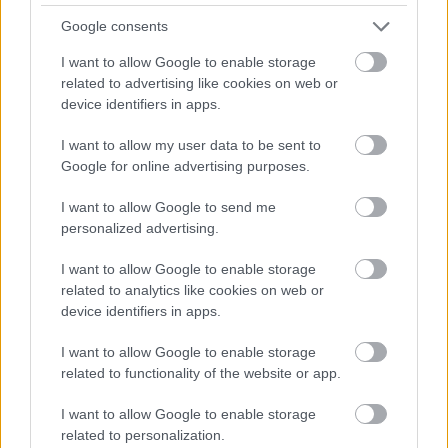
Az Audi Q3, a Škoda
Google consents
Octavia és a Superb is a
I want to allow Google to enable storage
related to advertising like cookies on web or
Best Cars legjobbjai
device identifiers in apps.
Az Auto Motor und Sport szaklap „Best
Cars 2020” díjait több mint 100 ezer
között
I want to allow my user data to be sent to
olvasói szavazat alapján osztották ki a
Google for online advertising purposes.
11 kategóriában versengő 387 modell
között. A kompakt SUV/terepjáró,
I want to allow Google to send me
valamint a nagy SUV kategória volt a
personalized advertising.
legnépszerűbb, és mindkettőben 63-
63 modell indult. A kompakt
I want to allow Google to enable storage
SUV/terepjáró…
related to analytics like cookies on web or
1
device identifiers in apps.
I want to allow Google to enable storage
related to functionality of the website or app.
I want to allow Google to enable storage
related to personalization.