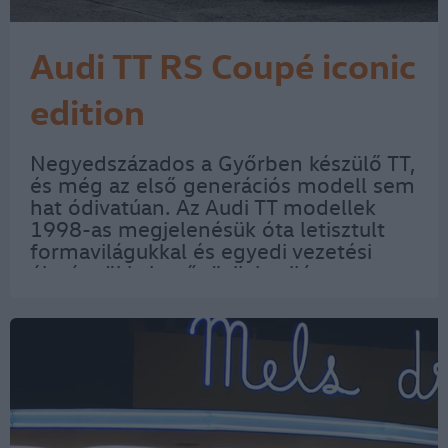
Audi TT RS Coupé iconic
edition
Negyedszázados a Győrben készülő TT,
és még az első generációs modell sem
hat ódivatúan. Az Audi TT modellek
1998-as megjelenésük óta letisztult
formavilágukkal és egyedi vezetési
élményükkel nyűgözik le világszerte a
vevőket. „A TT ihletője a Bauhaus és
annak a »kevesebb több« univerzális…