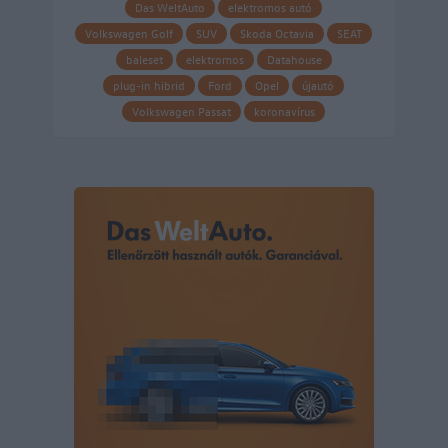
Das WeltAuto
elektromos autó
Volkswagen Golf
SUV
Skoda Octavia
SEAT
baleset
elektromos
Datahouse
plug-in hibrid
Ford
Opel
újautó
Volkswagen Passat
koronavírus