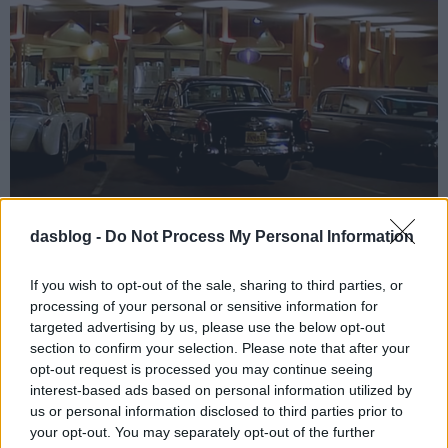
dasblog -
Do Not Process My Personal Information
Jó autós évet!
If you wish to opt-out of the sale, sharing to third parties, or
processing of your personal or sensitive information for
targeted advertising by us, please use the below opt-out
Ezzel a videóval kívánunk jó autós évet
section to confirm your selection. Please note that after your
mindenkinek, és ha már Chuck Berry
opt-out request is processed you may continue seeing
rock and rolljára rávágták az American
interest-based ads based on personal information utilized by
Graffiti részleteit, azt is elmondjuk,
us or personal information disclosed to third parties prior to
hogy miért vált a Star Wars előtt
your opt-out. You may separately opt-out of the further
készült George Lucas alkotás