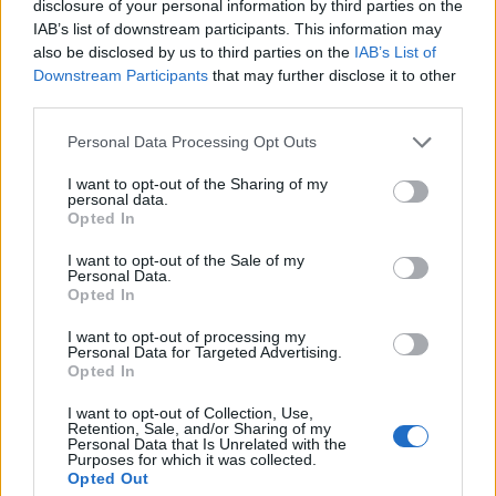
disclosure of your personal information by third parties on the
kultuszfilmmé. Az American Graffiti az
IAB’s list of downstream participants. This information may
1950-es évekről szól, amikor az
also be disclosed by us to third parties on the
IAB’s List of
Egyesült…
Downstream Participants
that may further disclose it to other
third parties.
Please note that this website/app uses one or more Google
Personal Data Processing Opt Outs
services and may gather and store information including but
not limited to your visit or usage behaviour. You may click to
I want to opt-out of the Sharing of my
personal data.
grant or deny consent to Google and its third-party tags to
Opted In
use your data for below specified purposes in below Google
consent section.
I want to opt-out of the Sale of my
Personal Data.
Opted In
I want to opt-out of processing my
Personal Data for Targeted Advertising.
Opted In
I want to opt-out of Collection, Use,
Retention, Sale, and/or Sharing of my
Personal Data that Is Unrelated with the
Purposes for which it was collected.
Opted Out