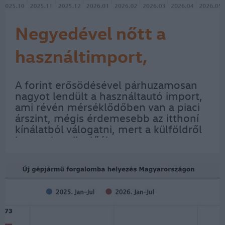
Negyedével nőtt a
használtimport,
csökkenőben az itthoni
A forint erősödésével párhuzamosan
nagyot lendült a használtautó import,
kínálati árak
ami révén mérséklődőben van a piaci
árszint, mégis érdemesebb az itthoní
kínálatból válogatni, mert a külföldről
hozott kocsik előélete nem
ellenőrizhető bárki a Jármű
Szolgáltatási Platformon (JSZP)
keresztül. Július végéig…