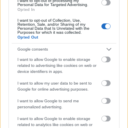
I want to opt-out of processing my
mint az elmúlt két év első hónapjában
Personal Data for Targeted Advertising.
–, a piac forgalma minden hónapban
Opted In
erősebb volta bázisnál. Különösen a
I want to opt-out of Collection, Use,
március (+12,6%) és a június (+12,2%)…
Retention, Sale, and/or Sharing of my
Personal Data that Is Unrelated with the
Purposes for which it was collected.
Opted Out
Google consents
I want to allow Google to enable storage
related to advertising like cookies on web or
device identifiers in apps.
I want to allow my user data to be sent to
Google for online advertising purposes.
I want to allow Google to send me
personalized advertising.
I want to allow Google to enable storage
related to analytics like cookies on web or