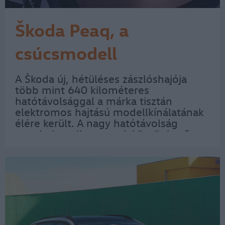
Škoda Peaq, a
csúcsmodell
A Škoda új, hétüléses zászlóshajója
több mint 640 kilométeres
hatótávolsággal a márka tisztán
elektromos hajtású modellkínálatának
élére került. A nagy hatótávolság
egyebek mellett annak köszönhető,
hogy az eddigi legnagyobb Škoda SUV
légellenállási együttható páratlanul
kicsi, mindössze…