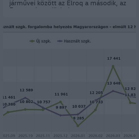
járművei között az Elroq a második, az
Enyaq a hetedik helyet szerezte meg.
A sikerekre alapozva a Škoda Auto
mindkét modelljét felfrissíti; a
megújult változatok…