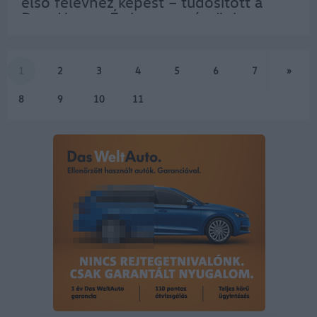
első félévhez képest – tudósított a
Data House. És ha megnézzünk a
negyedéves bontást, akkor is
egyenletes növekedést látunk,
olyannyira, hogy a második…
1
2
3
4
5
6
7
»
8
9
10
11