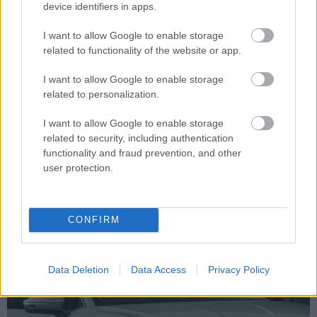
device identifiers in apps.
Indul a megújult belső
I want to allow Google to enable storage
related to functionality of the website or app.
terű Caddy
I want to allow Google to enable storage
előértékesítése
related to personalization.
Kezdjük a lényeggel: mennyiért is
lehet hozzájutni a Volkswagen
I want to allow Google to enable storage
széleskörben népszerű modelljéhez. A
related to security, including authentication
Caddy Cargo 1st Edition 2.0 TDI 122
functionality and fraud prevention, and other
lóerős motorral és DSG váltóval már
user protection.
8.999.000 Ft + áfa előértékesítési
áron. Maxi verzióban pedig 9.599.000
Ft+áfától. A Caddy 1st Edition családi
CONFIRM
autók szintén…
Data Deletion
Data Access
Privacy Policy