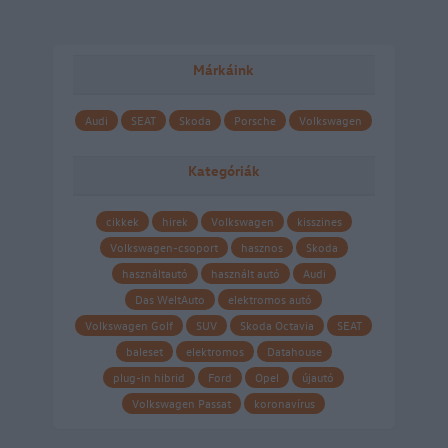
Márkáink
Audi
SEAT
Skoda
Porsche
Volkswagen
Kategóriák
cikkek
hirek
Volkswagen
kisszines
Volkswagen-csoport
hasznos
Skoda
használtautó
használt autó
Audi
Das WeltAuto
elektromos autó
Volkswagen Golf
SUV
Skoda Octavia
SEAT
baleset
elektromos
Datahouse
plug-in hibrid
Ford
Opel
újautó
Volkswagen Passat
koronavírus