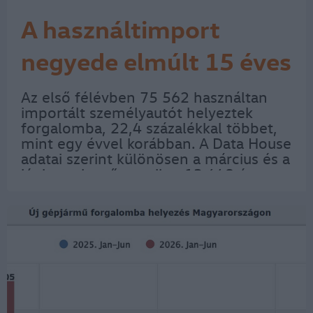
A használtimport
negyede elmúlt 15 éves
Az első félévben 75 562 használtan
importált személyautót helyeztek
forgalomba, 22,4 százalékkal többet,
mint egy évvel korábban. A Data House
adatai szerint különösen a március és a
június volt erős, amikor 13 648 és
14 471 gépkocsi került a magyar
utakra, és ezek a darabszámok 30,1
százalékkal,…