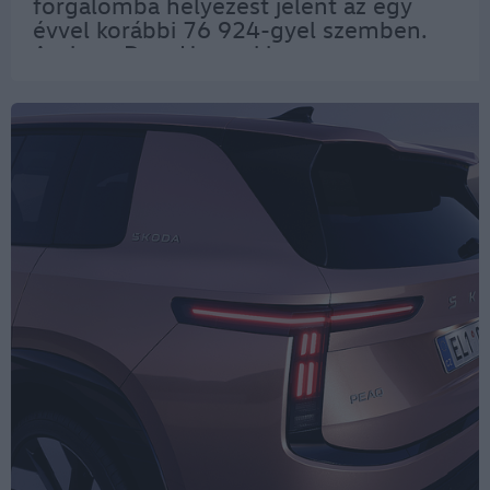
forgalomba helyezést jelent az egy
évvel korábbi 76 924-gyel szemben.
Amint a Data House kimutatta, ez a
86 573 éppen 20,5 százalékkal haladja
meg a 2024-es első hét hónapjában…