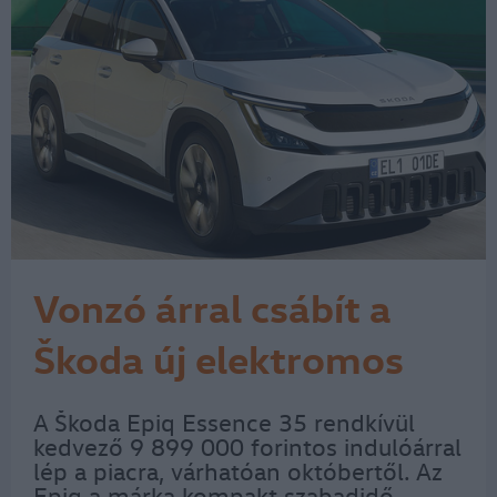
Vonzó árral csábít a
Škoda új elektromos
SUV-ja
A Škoda Epiq Essence 35 rendkívül
kedvező 9 899 000 forintos indulóárral
lép a piacra, várhatóan októbertől. Az
Epiq a márka kompakt szabadidő-