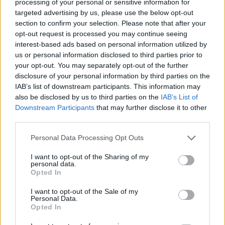
processing of your personal or sensitive information for
targeted advertising by us, please use the below opt-out
section to confirm your selection. Please note that after your
opt-out request is processed you may continue seeing
interest-based ads based on personal information utilized by
us or personal information disclosed to third parties prior to
your opt-out. You may separately opt-out of the further
disclosure of your personal information by third parties on the
IAB’s list of downstream participants. This information may
also be disclosed by us to third parties on the
IAB’s List of
Downstream Participants
that may further disclose it to other
third parties.
Rekord első félév a
Please note that this website/app uses one or more Google
Personal Data Processing Opt Outs
services and may gather and store information including but
használtpiacon
not limited to your visit or usage behaviour. You may click to
I want to opt-out of the Sharing of my
personal data.
grant or deny consent to Google and its third-party tags to
Opted In
use your data for below specified purposes in below Google
Ez a tíz a legnépszerűbb márka Amint a
consent section.
I want to opt-out of the Sale of my
Data House fenti grafikonja mutatja, a
Personal Data.
Opted In
januárt leszámítva – amikor kevesebb
használt személyautó cserélt gazdát,