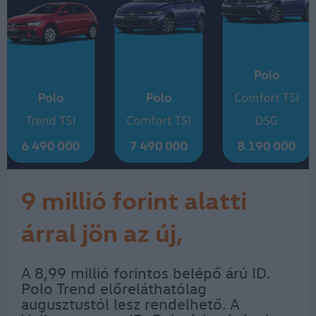
9 millió forint alatti
árral jön az új,
elektromos ID. Polo
A 8,99 millió forintos belépő árú ID.
Polo Trend előreláthatólag
augusztustól lesz rendelhető. A