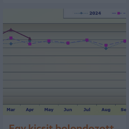
kombinálva – a WLTP2 szabvány
szerint akár 630 kilométeres
hatótávolságot tesz lehetővé. A…
Egy kicsit bolondozott