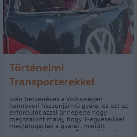
Történelmi
Transporterekkel
Malajziából
Idén hetvenéves a Volkswagen
hannoveri haszonjármű gyára, és ezt az
Hannoverbe
évfordulót azzal ünnepelte négy
megszállott maláj, hogy T-egyeseikkel
meglátogatták a gyárat, mielőtt
tovább indultak Nagy Britanniába. A