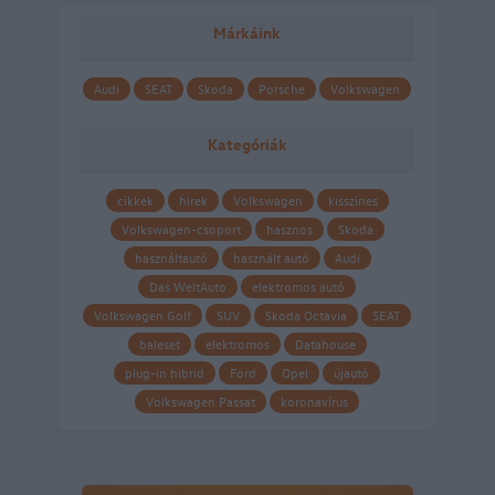
Márkáink
Audi
SEAT
Skoda
Porsche
Volkswagen
Kategóriák
cikkek
hirek
Volkswagen
kisszines
Volkswagen-csoport
hasznos
Skoda
használtautó
használt autó
Audi
Das WeltAuto
elektromos autó
Volkswagen Golf
SUV
Skoda Octavia
SEAT
baleset
elektromos
Datahouse
plug-in hibrid
Ford
Opel
újautó
Volkswagen Passat
koronavírus