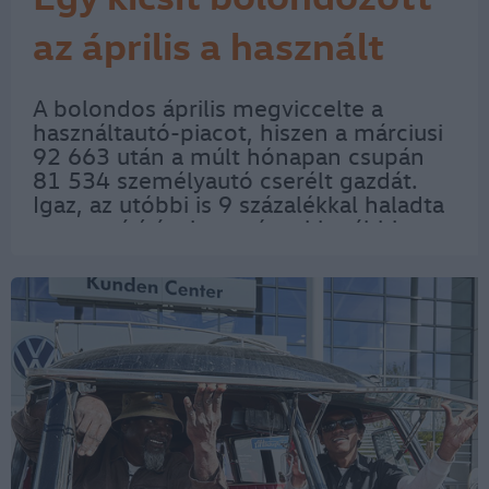
az április a használt
piacon
A bolondos április megviccelte a
használtautó-piacot, hiszen a márciusi
92 663 után a múlt hónapan csupán
81 534 személyautó cserélt gazdát.
Igaz, az utóbbi is 9 százalékkal haladta
meg az átírások egy évvel korábbi
számát, azonban márciusban 12,9
százalékos volt a forgalombővülés –
olvasható a Data…