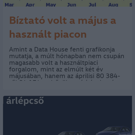
Bíztató volt a május a
használt piacon
Amint a Data House fenti grafikonja
mutatja, a múlt hónapban nem csupán
magasabb volt a használtpiaci
forgalom, mint az elmúlt két év
májusában, hanem az áprilisi 80 384-
ről 84 174-re bővült az átírások száma.
Így az első öthavi 407 519 átírás 4,9
százalékkal haladta meg az elmúlt év
azonos…