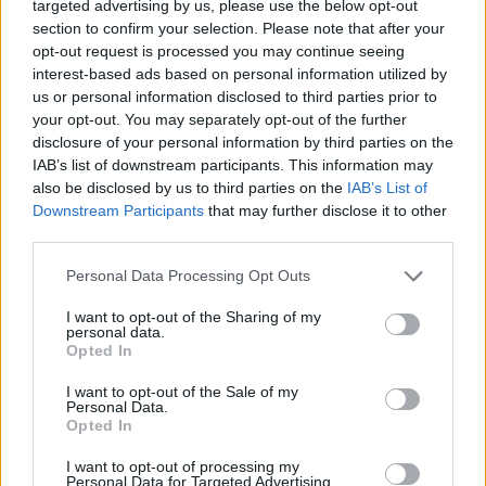
targeted advertising by us, please use the below opt-out
section to confirm your selection. Please note that after your
opt-out request is processed you may continue seeing
interest-based ads based on personal information utilized by
us or personal information disclosed to third parties prior to
your opt-out. You may separately opt-out of the further
disclosure of your personal information by third parties on the
IAB’s list of downstream participants. This information may
also be disclosed by us to third parties on the
IAB’s List of
Downstream Participants
that may further disclose it to other
third parties.
Please note that this website/app uses one or more Google
Personal Data Processing Opt Outs
Idén másodszor lett
services and may gather and store information including but
not limited to your visit or usage behaviour. You may click to
I want to opt-out of the Sharing of my
personal data.
grant or deny consent to Google and its third-party tags to
piacvezető a Škoda
Opted In
use your data for below specified purposes in below Google
consent section.
I want to opt-out of the Sale of my
Personal Data.
„Csúcs, mely veri az eget! Hegyfok! Mit
Opted In
hegyfok? Roppant félsziget!” – vág
vissza Cyrano, amikor Valvert vikomt
I want to opt-out of processing my
kigúnyolja hatalmas orrát. A fenti
Personal Data for Targeted Advertising.