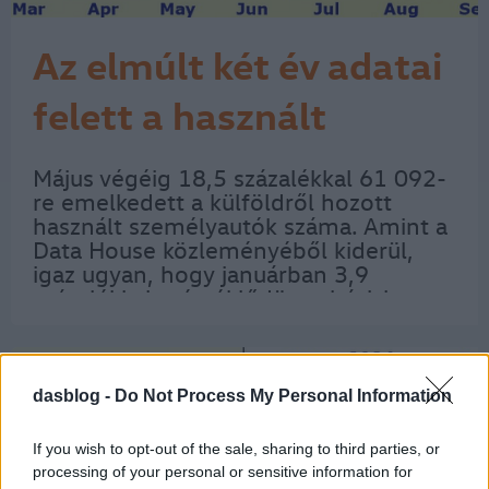
Az elmúlt két év adatai
felett a használt
import
Május végéig 18,5 százalékkal 61 092-
re emelkedett a külföldről hozott
használt személyautók száma. Amint a
Data House közleményéből kiderül,
igaz ugyan, hogy januárban 3,9
százalékkal mérséklődött a bázishoz
képest a használtimportból származó
autók forgalomba helyezése, a
következő hónapok azonban…
dasblog -
Do Not Process My Personal Information
If you wish to opt-out of the sale, sharing to third parties, or
processing of your personal or sensitive information for