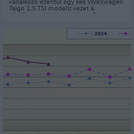
vállalkozó ezentúl egy kék Volkswagen
Taigo 1.5 TSI modellt vezet a
hétköznapokban, amelyet a Das
WeltAuto biztosított számára, mivel ő
a fennállásának 25. évét ünneplő
magyarországi Das WeltAuto…