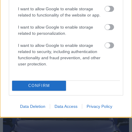
I want to allow Google to enable storage
Megújult az Audi Q4 e-
related to functionality of the website or app.
tron
I want to allow Google to enable storage
related to personalization.
Az Audi számos újdonsággal teszi még
I want to allow Google to enable storage
sokoldalúbbá elektromos
related to security, including authentication
sikermodelljét, a Q4 e-tront. Például ez
functionality and fraud prevention, and other
a modell az első Audi, amely képes a
user protection.
kétirányú energiaátadásra:
nagyfeszültségű akkumulátora
nemcsak felvenni tudja az áramot a
CONFIRM
hálózatról, hanem szükség esetén
külső eszközök tápellátását is…
Data Deletion
Data Access
Privacy Policy