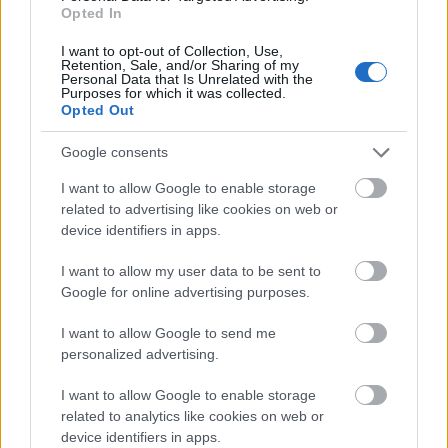
Opted In
grafikon láttán a márkakereskedők
nyilván újra szeretnének a
I want to opt-out of Collection, Use,
márciusiakhoz hasonló eladási adatot
Retention, Sale, and/or Sharing of my
Personal Data that Is Unrelated with the
látni, ami a görbén úgy emelkedik ki,
Purposes for which it was collected.
mint „mely veri…
Opted Out
Google consents
I want to allow Google to enable storage
related to advertising like cookies on web or
device identifiers in apps.
I want to allow my user data to be sent to
Google for online advertising purposes.
I want to allow Google to send me
personalized advertising.
I want to allow Google to enable storage
related to analytics like cookies on web or
device identifiers in apps.