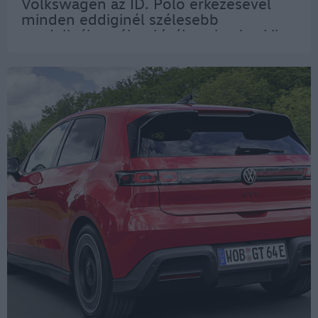
Volkswagen az ID. Polo érkezésével
minden eddiginél szélesebb
modellválasztékot kínál azoknak, akik
az elektromos mobilitás mellett
döntenek. Erre a kivitelre egyelőre
érdeklődést lehet jelezni…