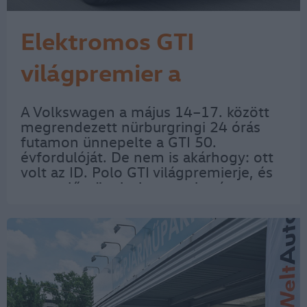
Elektromos GTI
világpremier a
Nürburgringen
A Volkswagen a május 14–17. között
megrendezett nürburgringi 24 órás
futamon ünnepelte a GTI 50.
évfordulóját. De nem is akárhogy: ott
volt az ID. Polo GTI világpremierje, és
most először viselte egy tisztán
elektromos modell a híres GTI
jelvényt. Másnap pedig három Golf GTI
Clubsport 24h állt…