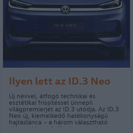
Ilyen lett az ID.3 Neo
Új névvel, átfogó technikai és
esztétikai frissítéssel ünnepli
világpremierjét az ID.3 utódja. Az ID.3
Neo új, kiemelkedő hatékonyságú
hajtáslánca – a három választható
akkumulátor közül a legnagyobbal