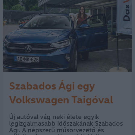
Szabados Ági egy
Volkswagen Taigóval
készül az anyaságra
Új autóval vág neki élete egyik
legizgalmasabb időszakának Szabados
Ági. A népszerű műsorvezető és