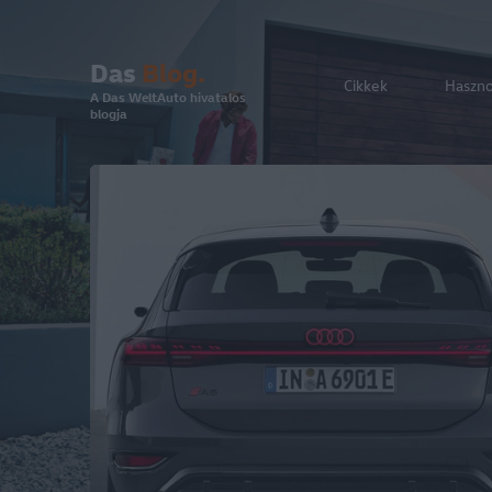
Das
Blog.
Cikkek
Haszn
A Das WeltAuto hivatalos
blogja