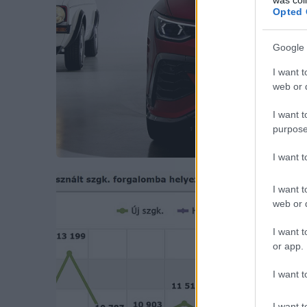
Opted 
Google 
I want t
web or d
I want t
purpose
I want 
I want t
web or d
I want t
or app.
I want t
I want t