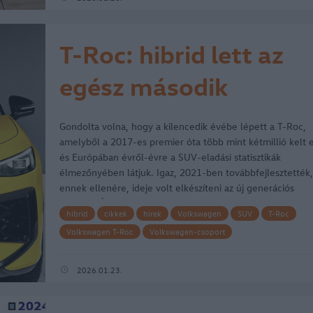
T-Roc: hibrid lett az
egész második
generáció
Gondolta volna, hogy a kilencedik évébe lépett a T-Roc,
amelyből a 2017-es premier óta több mint kétmillió kelt e
és Európában évről-évre a SUV-eladási statisztikák
élmezőnyében látjuk. Igaz, 2021-ben továbbfejlesztették
ennek ellenére, ideje volt elkészíteni az új generációs
modellt. És ez…
hibrid
cikkek
hirek
Volkswagen
SUV
T-Roc
Volkswagen T-Roc
Volkswagen-csoport
2026.01.23.