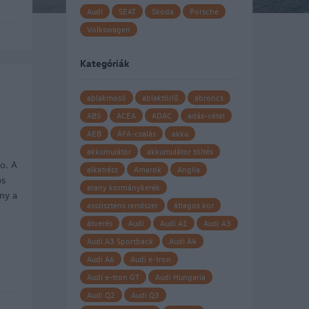
Audi
SEAT
Skoda
Porsche
Volkswagen
Kategóriák
ablakmosó
ablaktörlő
abroncs
ABS
ACEA
ADAC
adás-vétel
AEB
ÁFA-csalás
akku
akkumulátor
akkumulátor töltés
o. A
alkatrész
Amarok
Anglia
os
arany kormánykerék
ny a
asszisztens rendszer
átlagos kor
átverés
Audi
Audi A1
Audi A3
Audi A3 Sportback
Audi A4
Audi A6
Audi e-tron
Audi e-tron GT
Audi Hungaria
Audi Q2
Audi Q3