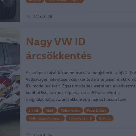
2026.01.28.
Nagy VW ID
árcsökkentés
Magyarországon
Az árlépcső alsó fokán nemsokára megjelenik az új ID. Pol
Volkswagen jelentősen csökkentette a teljesen elektrom
ID. modellek árait. Egyes modellek esetében a kedvezmé
korábbi listaárakhoz képest akár a 20 százalékot is
meghaladhatja. Az árcsökkentés a márka hosszú távú
stratégiájának…
cikkek
hirek
Volkswagen
Papp Zoltán
Volkswagen-csoport
Volkswagen ID
ID.Polo
Volkswagen ID.Polo
2026.01.26.