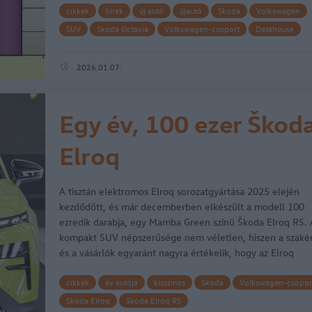
cikkek
hirek
új autó
újautó
Skoda
Volkswagen
SUV
Skoda Octavia
Volkswagen-csoport
Datahouse
Das WeltAuto
Volkswagen Golf
újautó-piac
2026.01.07.
Egy év, 100 ezer Škod
Elroq
A tisztán elektromos Elroq sorozatgyártása 2025 elején
kezdődött, és már decemberben elkészült a modell 100
ezredik darabja, egy Mamba Green színű Škoda Elroq RS. 
kompakt SUV népszerűsége nem véletlen, hiszen a szaké
és a vásárlók egyaránt nagyra értékelik, hogy az Elroq
elnyerte a „2026-os…
cikkek
év autója
kisszines
Skoda
Volkswagen-csopor
Skoda Elroq
Skoda Elroq RS