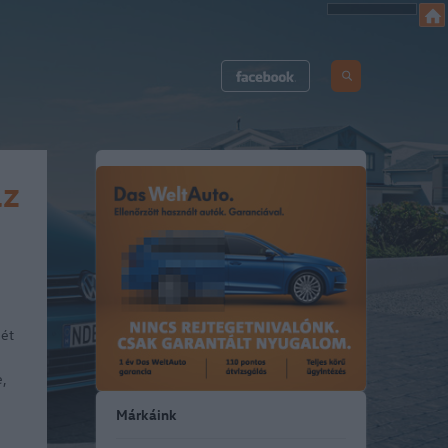
az
gét
e,
Márkáink