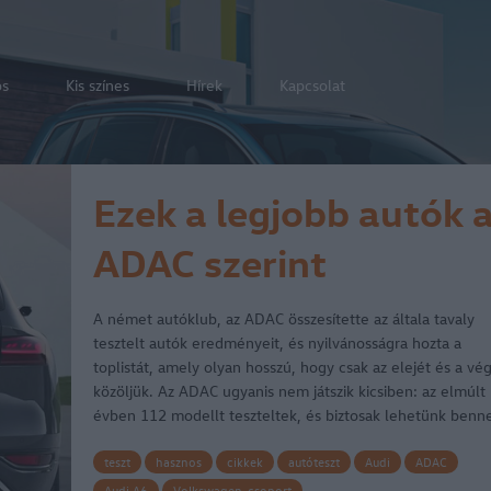
os
Kis színes
Hírek
Kapcsolat
Ezek a legjobb autók 
ADAC szerint
A német autóklub, az ADAC összesítette az általa tavaly
tesztelt autók eredményeit, és nyilvánosságra hozta a
toplistát, amely olyan hosszú, hogy csak az elejét és a vé
közöljük. Az ADAC ugyanis nem játszik kicsiben: az elmúlt
évben 112 modellt teszteltek, és biztosak lehetünk benn
hogy a…
teszt
hasznos
cikkek
autóteszt
Audi
ADAC
Audi A6
Volkswagen-csoport