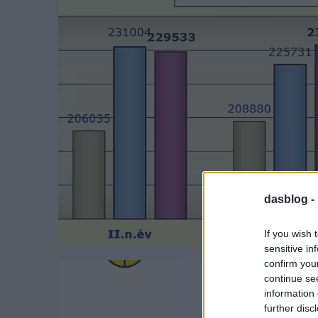
dasblog -
If you wish 
sensitive in
confirm you
continue se
information 
further disc