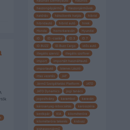
használt személyautó
hasznos
haszongépjármű
Haszonjárművek
hatótáv
hátsókerék hatjás
hibrid
hibridautó
hibrid autó
hirek
Honda
horrorkaraván
Hyundai
ID.
ID.-család
ID.3
ID.7
ID.BUZZ
ID.Buzz Cargo
idős autó
a
illegális szerviz
illegális szoftver
import
importált használtautó
importautó
Istenes László
ittas vezetés
JAF
Jármű Szolgáltatási Platform
JATO
JATO Dynamics
jogi tanács
A
rtők
jogosítvány
karambol
karaván
károsanyag-kibocsátás
karosszéria
kerékpár
KIA
kilométeróra
t
kilométeróra tekerés
kisbusz
kishaszonjármű