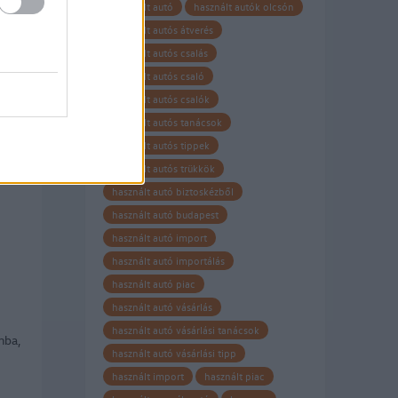
használt autó
használt autók olcsón
használt autós átverés
 az
használt autós csalás
használt autós csaló
használt autós csalók
használt autós tanácsok
használt autós tippek
használt autós trükkök
használt autó biztoskézből
használt autó budapest
használt autó import
használt autó importálás
használt autó piac
használt autó vásárlás
használt autó vásárlási tanácsok
mba,
használt autó vásárlási tipp
használt import
használt piac