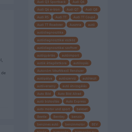
Audi Q3 Sportback
Audi Q6
Audi Q6 e-tron
Audi Q7
Audi Q8
Audi RS
Audi TT
Audi TT Coupé
Audi TT Roadster
Ausztria
autó
autódiagnosztika
autódiagnosztikai eszköz
autódiagnosztikai szoftver
autógyártás
autóimport
l,
autók átlagéletkora
autólopás
Autonóm Vészfékező Rendszer
, de
autópálya
autószerviz
autóteszt
autóverseny
autó átvizsgálás
Auto Bild
Auto Bild Allrad
autó biztosítás
Auto Express
auto motor und sport
baleset
Beetle
Bentley
benzin
benzines autó
benzinmotor
BEV
bírság
biztonság
biztonsági öv