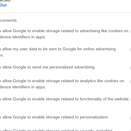
GTI – ez a három betű közel fél évszázada jellemzi a
Out
Volkswagen sportos menettulajdonságok iránti
elkötelezettségét: a vezetési élményt, a dinamikus
teljesítményt és a sportosságot jelenti, és ezek a
consents
tulajdonságok indokolják, hogy a modell különféle
o allow Google to enable storage related to advertising like cookies on
generációiból több mint 2,5 millió jármű talált…
evice identifiers in apps.
cikkek
kisszines
Volkswagen
GTI
Volkswagen-csopor
Volkswagen Golf
Volkswagen Golf GTI
o allow my user data to be sent to Google for online advertising
s.
2026.01.14.
to allow Google to send me personalized advertising.
o allow Google to enable storage related to analytics like cookies on
A márkák iránti
evice identifiers in apps.
bizalom irányítja a
o allow Google to enable storage related to functionality of the website
használt importot
Nem volt olyan hónap az elmúlt évben, amelyben nem
o allow Google to enable storage related to personalization.
haladta volna meg jelentős mértékben a külföldről hozott
használt személyautók forgalomba helyezése az előző év
o allow Google to enable storage related to security, including