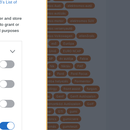
B’s List of
elektromos Audi
elektromos autó
elektromos autózás
er and store
uro
elektromos motor
elektromos SUV
to grant or
elektromos versenyautó
ed purposes
elektromos Volkswagen
ellenőrzés
s,
Elroq
eső
Európa
Európai Unió
EURO NCAP
oc
Euro NCAP
év autója
Fabia
fagy
fék
féktáv
FIAT
Firestone
Ford
Ford Focus
forgalomba helyezés
Formentor
Frank György
front assist
furgon
garancia
Genf
Genfi Autószalon
Genfi Nemzetközi Autószalon
Golf
Goodyear
GTI
gumi
gumiabroncs
gumicsere
guminyomás
gumiteszt