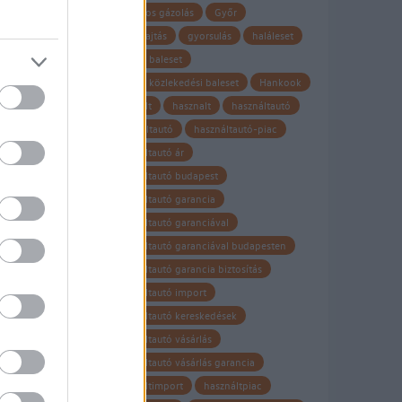
gyalogos gázolás
Győr
gyorshajtás
gyorsulás
haláleset
halálos baleset
halálos közlekedési baleset
Hankook
használt
hasznalt
használtautó
t
Használtautó
használtautó-piac
használtautó ár
használtautó budapest
használtautó garancia
használtautó garanciával
használtautó garanciával budapesten
használtautó garancia biztosítás
használtautó import
használtautó kereskedések
használtautó vásárlás
használtautó vásárlás garancia
használtimport
használtpiac