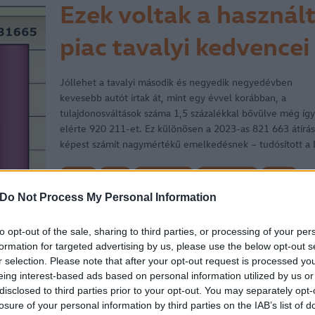
Ezek voltak a használ
piac tavalyi kedvencei
Jóllehet a tavalyi második és negyedik negyedévben
kevesebb autót írtak át, mint egy évvel korábban, a
tulajdonosváltások száma 1,5 százalékkal bővülve még így 
elérte 920 211-et. Ez különösen a 2023-as 821 663 átírá
képest számít nagymértékű emelkedésnek – tudósított a 
House. „A…
cikkek
hirek
használtautó
használt autó
Skoda
Volkswagen
Skoda Octavia
Volkswagen-csoport
Do Not Process My Personal Information
Volkswagen Golf
használtautó-piac
használt piac
2026.01.21.
to opt-out of the sale, sharing to third parties, or processing of your per
formation for targeted advertising by us, please use the below opt-out s
r selection. Please note that after your opt-out request is processed y
eing interest-based ads based on personal information utilized by us or
Euro NCAP – Az új T-
disclosed to third parties prior to your opt-out. You may separately opt-
losure of your personal information by third parties on the IAB’s list of