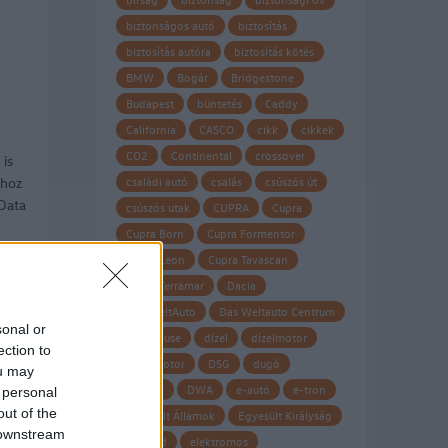
t
biztonságos autó
biztosítás
biztosítás autóra
biztosítás kötés
BMW
Bogár
Bridgestone
Budapest
büntetés
Caddy
California
CASCO
cikk
cikkek
CO2
Continental
crossover
is
shoz
családi autó
csalás
csúszós út
Data
csúszós utak
CUPRA
Cupra
Cupra Born
Cupra Formentor
Cupra Leon
Cupra Tavascan
Cupra Terramar
Dacia
Das WeltAuto
Das Weltauto Centrum
sonal or
Datahouse
dízel
dízelmotor
ection to
dízel motor
DSG
dugó
ou may
Dunlop
DWA
e-autó
e-tron
 personal
out of the
Egyesült Államok
Egyesült Királyság
 downstream
eHybrid
elektromos