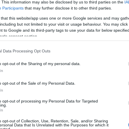
Roc is öt csillagot
. This information may also be disclosed by us to third parties on the
IA
Participants
that may further disclose it to other third parties.
kapott
 that this website/app uses one or more Google services and may gath
Az új T-Roc modellel újabb Volkswagen érdemelte ki az E
including but not limited to your visit or usage behaviour. You may click 
NCAP töréstesztjén az ötcsillagos minősítést. A kimagasló
 to Google and its third-party tags to use your data for below specifi
összpontszám is bizonyítja, hogy a kompakt SUV átfogó
ogle consent section.
biztonsági koncepciója maradéktalanul megfelel az aktuáli
rendkívül szigorú tesztkövetelményeknek. A T-Roc így a
kategória…
l Data Processing Opt Outs
hasznos
cikkek
Volkswagen
SUV
Euro NCAP
T-R
Volkswagen T-Roc
Volkswagen-csoport
öt csillag
o opt-out of the Sharing of my personal data.
öt csillagos SUV
In
2026.01.19.
o opt-out of the Sale of my Personal Data.
In
Az eddigi leggyorsabb
to opt-out of processing my Personal Data for Targeted
ing.
In
Golf – GTI EDITION 50
o opt-out of Collection, Use, Retention, Sale, and/or Sharing
ersonal Data that Is Unrelated with the Purposes for which it
lected.