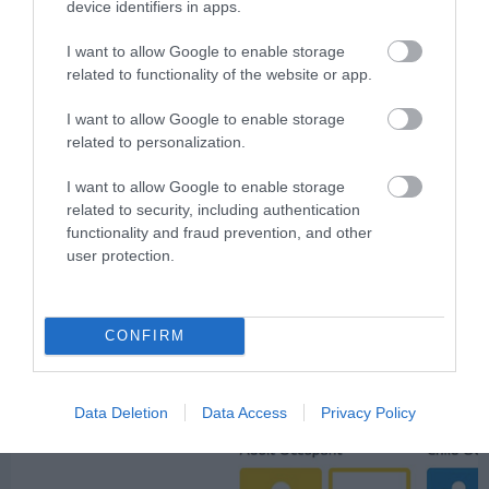
device identifiers in apps.
vezette az új autók
I want to allow Google to enable storage
related to functionality of the website or app.
piacát
A múlt hónap végéig 7,1 százalékkal
I want to allow Google to enable storage
117 510-re emelkedett az új autók
related to personalization.
forgalomba helyezése a tavalyi 11 havi
adatokhoz képest – tudósított a Data
I want to allow Google to enable storage
House. Különösen a harmadik
related to security, including authentication
negyedév 16,1 százalékos
functionality and fraud prevention, and other
forgalombővülése volt meglepő,
user protection.
hiszen ilyenkor inkább nyaralni szokás,
ezúttal azonban…
CONFIRM
Data Deletion
Data Access
Privacy Policy