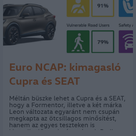
Euro NCAP: kimagasló
Cupra és SEAT
eredmények
Méltán büszke lehet a Cupra és a SEAT,
hogy a Formentor, illetve a két márka
Leon változata egyaránt nem csupán
megkapta az ötcsillagos minősítést,
hanem az egyes teszteken is
kiemelkedő eredményt ért el. Pedig az