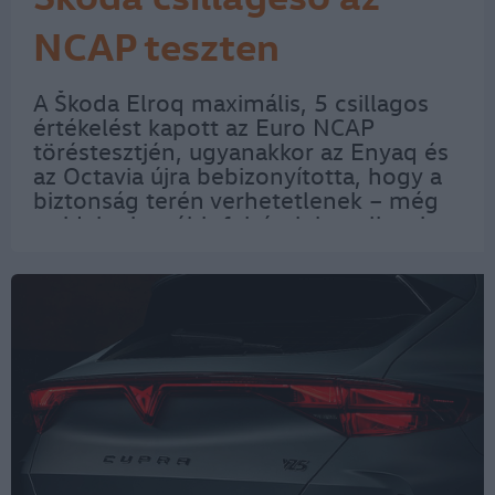
NCAP teszten
A Škoda Elroq maximális, 5 csillagos
értékelést kapott az Euro NCAP
töréstesztjén, ugyanakkor az Enyaq és
az Octavia újra bebizonyította, hogy a
biztonság terén verhetetlenek – még
az idei szigorúbb feltételek mellett is.
Mindez persze nem is meglepő, hiszen
2008 óta minden új Škoda modell 5…