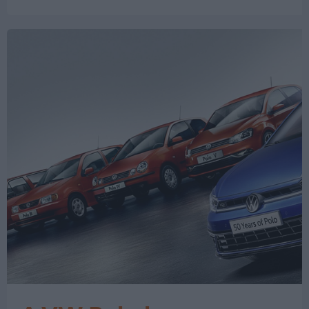
időszakában regisztráltat – olvasható a
Data House összefoglalójában. Ami a
különféle…