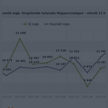
igen jól szerepeltek. Így például az alsó
középosztályban a Škoda Elroq lett az…