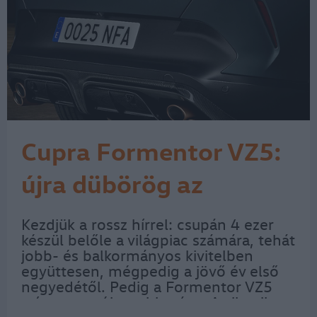
Cupra Formentor VZ5:
újra dübörög az
ikonikus öthengeres
Kezdjük a rossz hírrel: csupán 4 ezer
készül belőle a világpiac számára, tehát
jobb- és balkormányos kivitelben
együttesen, mégpedig a jövő év első
negyedétől. Pedig a Formentor VZ5
szíve az autóipar ritkasága. Az ikonikus