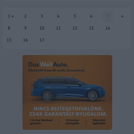
öthengeres, 2,5 literes TSI motor 390
lóerővel (287 kW) és 480…
1
«
2
3
4
5
6
7
»
8
9
10
11
12
13
14
15
16
17