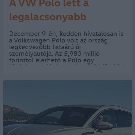
A VW Polo lett a
legalacsonyabb
listaárú modell
December 9-én, kedden hivatalosan is
a Volkswagen Polo volt az ország
legkedvezőbb listaárú új
személyautója. Az 5,980 millió
forinttól elérhető a Polo egy
különleges ajánlat, ami az 1.0 MPI, kézi
váltós modellre vonatkozik, amely már
alapfelszereltségében is többet nyújt,
mint amit ebben az…