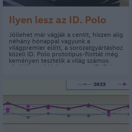
Ilyen lesz az ID. Polo
Jóllehet már vágják a centit, hiszen alig
néhány hónappal vagyunk a
világpremier előtt, a sorozatgyártáshoz
közeli ID. Polo prototípus-flottát még
keményen tesztelik a világ számos
régiójában. A Volkswagen az ID. Polo
esetében az intuitív kezelhetőség, a
funkcionalitás, a minőség és a…