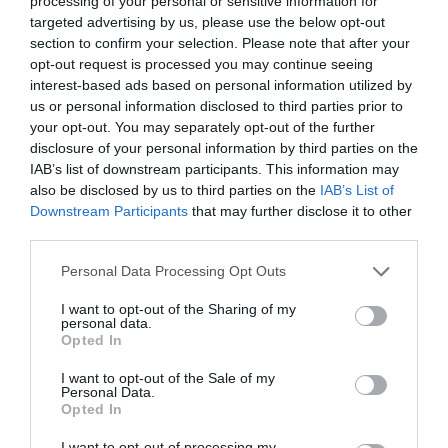
processing of your personal or sensitive information for
targeted advertising by us, please use the below opt-out
section to confirm your selection. Please note that after your
opt-out request is processed you may continue seeing
interest-based ads based on personal information utilized by
us or personal information disclosed to third parties prior to
your opt-out. You may separately opt-out of the further
disclosure of your personal information by third parties on the
IAB’s list of downstream participants. This information may
also be disclosed by us to third parties on the
IAB’s List of
Car2X, a Volkswagen
Downstream Participants
that may further disclose it to other
third parties.
életmentő rendszere
Please note that this website/app uses one or more Google
Personal Data Processing Opt Outs
services and may gather and store information including but
not limited to your visit or usage behaviour. You may click to
I want to opt-out of the Sharing of my
A helyszínelők mesélhetnének olyan
personal data.
grant or deny consent to Google and its third-party tags to
balesetekről, amikor egy békésen, a
Opted In
use your data for below specified purposes in below Google
megengedett tempóval hajtó autós
consent section.
I want to opt-out of the Sale of my
egyszer csak belefutott egy torlódásba
Personal Data.
a domb, vagy a kanyar mögött.
Opted In
Ilyenkor minden azon múlik, sikerül-e
I want to opt-out of processing my