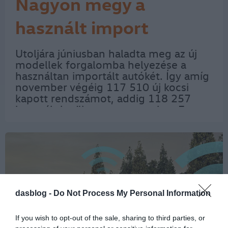
Nagyon megy a
használt import
Utoljára júniusban haladta meg az új
modellek forgalomba helyezése a
használtan importált autókét. Így amíg
november végéig 117 510 új kocsi
kapott rendszámot, addig 118 257
használt került a magyar utakra. Ez
utóbbi összeg ugyanakkor 15,3
százalékkal haladta meg az elmúlt év
azonos időszakában…
dasblog -
Do Not Process My Personal Information
If you wish to opt-out of the sale, sharing to third parties, or