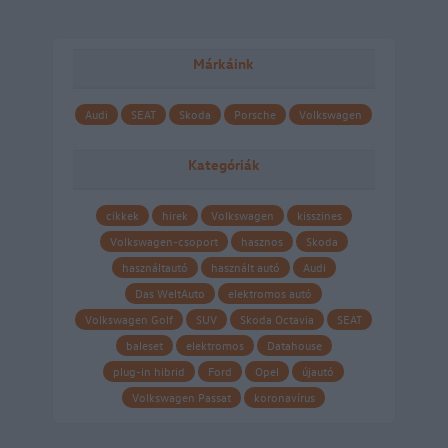
Márkáink
Audi
SEAT
Skoda
Porsche
Volkswagen
Kategóriák
cikkek
hirek
Volkswagen
kisszines
Volkswagen-csoport
hasznos
Skoda
használtautó
használt autó
Audi
Das WeltAuto
elektromos autó
Volkswagen Golf
SUV
Skoda Octavia
SEAT
baleset
elektromos
Datahouse
plug-in hibrid
Ford
Opel
újautó
Volkswagen Passat
koronavírus