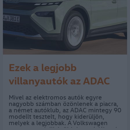
Ezek a legjobb
villanyautók az ADAC
szerint
Mivel az elektromos autók egyre
nagyobb számban özönlenek a piacra,
a német autóklub, az ADAC mintegy 90
modellt tesztelt, hogy kiderüljön,
melyek a legjobbak. A Volkswagen
csoport modelljei több kategóriában is