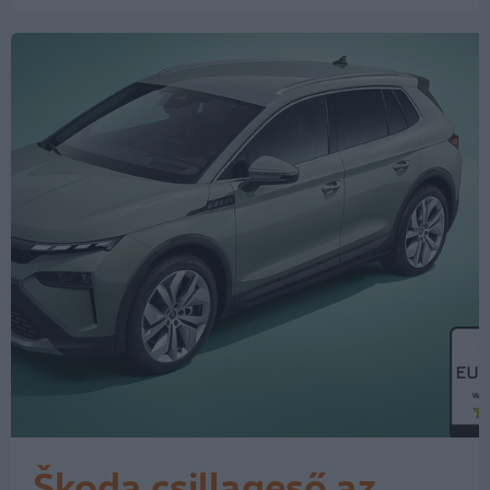
Euro NCAP 2020 óta minden harmadik
évben szigorít a követelményeken –
ennek…
Škoda csillageső az