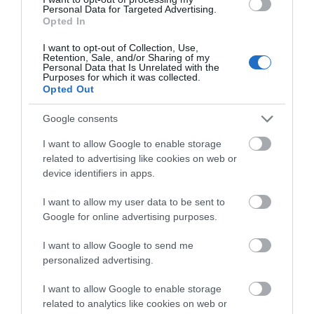
időben megállni, illetve azon, hogy a
Personal Data for Targeted Advertising.
mögöttünk jövők se rontsanak belénk.
Opted In
Ilyenkor…
I want to opt-out of Collection, Use,
Retention, Sale, and/or Sharing of my
Personal Data that Is Unrelated with the
Purposes for which it was collected.
Opted Out
Google consents
I want to allow Google to enable storage
related to advertising like cookies on web or
device identifiers in apps.
I want to allow my user data to be sent to
Google for online advertising purposes.
I want to allow Google to send me
personalized advertising.
I want to allow Google to enable storage
Novemberben a Škoda
related to analytics like cookies on web or