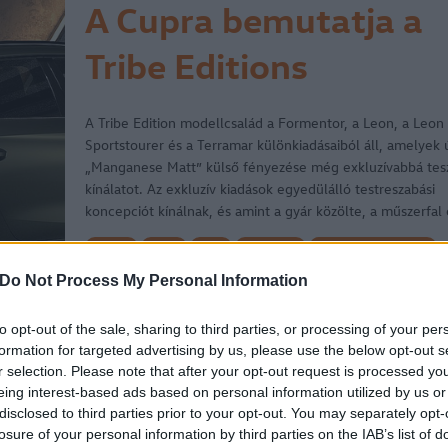
A Cupra bemutatja a
Tribe Editions
modelleket
A Tribe Edition modellcsalád a Formentor, a Leon, a Leon
Sportstourer és a Terramar különkiadásaiból áll, amelyek 
„Manganese Matt” külső fényezése még exkluzívabbá tesz
kínálatot. Az exkluzív kiadások egyedülálló testreszabási
koncepciót kínálnak, és amint a gyár közölte, a műszerfal 
a…
cikkek
hirek
Seat
Seat Leon
Volkswagen-csoport
CUPRA
CUPRA Formentor
Cupra Terramar
Do Not Process My Personal Information
CUPRA Tribe Editions
2025.09.26.
to opt-out of the sale, sharing to third parties, or processing of your per
formation for targeted advertising by us, please use the below opt-out s
r selection. Please note that after your opt-out request is processed y
eing interest-based ads based on personal information utilized by us or
Idén is élénkül a
disclosed to third parties prior to your opt-out. You may separately opt-
losure of your personal information by third parties on the IAB’s list of