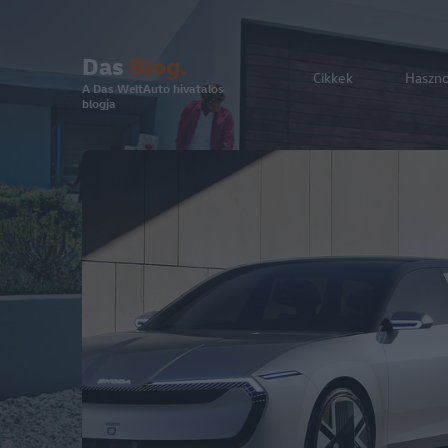
Das
Blog.
Cikkek
Haszn
A Das WeltAuto hivatalos
blogja