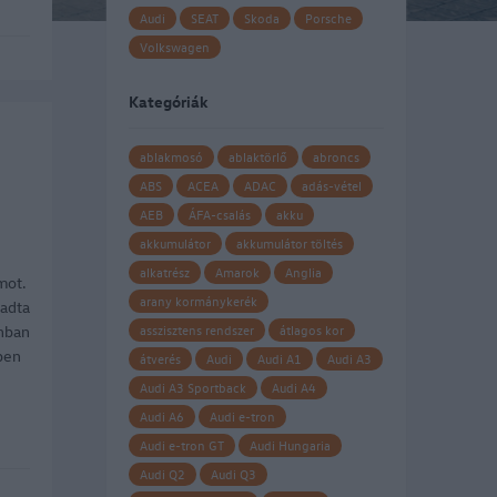
Audi
SEAT
Skoda
Porsche
Volkswagen
Kategóriák
ablakmosó
ablaktörlő
abroncs
ABS
ACEA
ADAC
adás-vétel
AEB
ÁFA-csalás
akku
akkumulátor
akkumulátor töltés
alkatrész
Amarok
Anglia
mot.
arany kormánykerék
ladta
onban
asszisztens rendszer
átlagos kor
ben
átverés
Audi
Audi A1
Audi A3
Audi A3 Sportback
Audi A4
Audi A6
Audi e-tron
Audi e-tron GT
Audi Hungaria
Audi Q2
Audi Q3