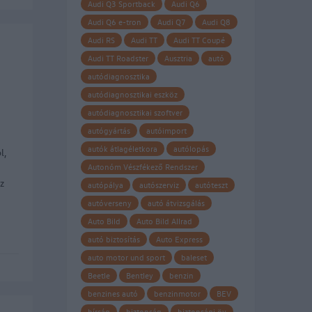
Audi Q3 Sportback
Audi Q6
Audi Q6 e-tron
Audi Q7
Audi Q8
Audi RS
Audi TT
Audi TT Coupé
Audi TT Roadster
Ausztria
autó
autódiagnosztika
autódiagnosztikai eszköz
autódiagnosztikai szoftver
autógyártás
autóimport
autók átlagéletkora
autólopás
l,
Autonóm Vészfékező Rendszer
z
autópálya
autószerviz
autóteszt
autóverseny
autó átvizsgálás
Auto Bild
Auto Bild Allrad
autó biztosítás
Auto Express
auto motor und sport
baleset
Beetle
Bentley
benzin
benzines autó
benzinmotor
BEV
bírság
biztonság
biztonsági öv