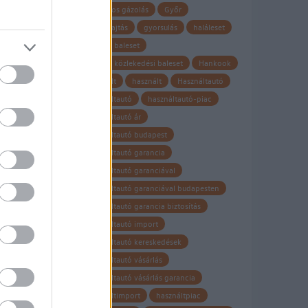
TY
gyalogos gázolás
Győr
, az
gyorshajtás
gyorsulás
haláleset
cept
púgy
halálos baleset
halálos közlekedési baleset
Hankook
hasznalt
használt
Használtautó
használtautó
használtautó-piac
s
használtautó ár
használtautó budapest
használtautó garancia
használtautó garanciával
használtautó garanciával budapesten
használtautó garancia biztosítás
l
használtautó import
használtautó kereskedések
használtautó vásárlás
használtautó vásárlás garancia
g,
használtimport
használtpiac