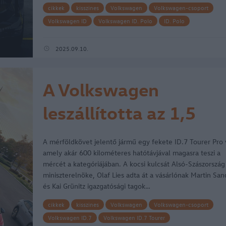
cikkek
kisszines
Volkswagen
Volkswagen-csoport
Volkswagen ID
Volkswagen ID. Polo
ID. Polo
2025.09.10.
A Volkswagen
leszállította az 1,5
milliomodik, teljesen
A mérföldkövet jelentő jármű egy fekete ID.7 Tourer Pro 
elektromos ID.-model
amely akár 600 kilométeres hatótávjával magasra teszi a
mércét a kategóriájában. A kocsi kulcsát Alsó-Szászország
miniszterelnöke, Olaf Lies adta át a vásárlónak Martin San
és Kai Grünitz igazgatósági tagok…
cikkek
kisszines
Volkswagen
Volkswagen-csoport
Volkswagen ID.7
Volkswagen ID.7 Tourer