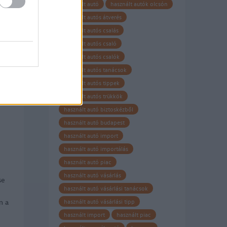
tás
használt autó
használt autók olcsón
E)…
használt autós átverés
használt autós csalás
használt autós csaló
használt autós csalók
használt autós tanácsok
használt autós tippek
használt autós trükkök
használt autó biztoskézből
használt autó budapest
használt autó import
használt autó importálás
használt autó piac
használt autó vásárlás
se
használt autó vásárlási tanácsok
n a
használt autó vásárlási tipp
használt import
használt piac