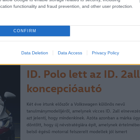
Európában. A piacra kerüléskor két 48 V-os mild hibrid haj
cation functionality and fraud prevention, and other user protection.
(1.5 eTSI) lesz elérhető 85 kW (116 LE) és 110 kW (150 L
cikkek
hirek
Volkswagen
T-Roc
Volkswagen T-Roc
CONFIRM
Volkswagen-csoport
Das WeltAuto
mild hibrid
2025.09.17.
Data Deletion
Data Access
Privacy Policy
ID. Polo lett az ID. 2all
koncepcióautó
Két éve írtunk először a Volkswagen különös nevű
tanulmánymodelljéről, amelynek vicces ID. 2all elnevezé
azt jelenti, hogy mindenkinek. Azóta azonban a márka úgy
döntött, hogy új névstratégiára épít, amelynek értelmébe
belső égésű motorral felszerelt modellek jól ismert
elnevezéseit a teljesen…