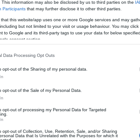
használtpiac
. This information may also be disclosed by us to third parties on the
IA
Participants
that may further disclose it to other third parties.
Augusztus végéig 2,9 százalékkal 619 995-re bővült a
 that this website/app uses one or more Google services and may gath
személyautó átírások száma az elmúlt év azonos időszaká
including but not limited to your visit or usage behaviour. You may click 
képest. Amint a Data House fenti grafikonja mutatja, a mú
 to Google and its third-party tags to use your data for below specifi
hónapban ugyan kissé lanyhult a forgalom, de még így is
ogle consent section.
75 007 kocsi cserélt gazdát, 8,3 százalékkal több, mint eg
évvel…
l Data Processing Opt Outs
cikkek
hirek
használtautó
használt autó
Skoda
Volkswagen
Volkswagen-csoport
Tóth Péter
Das WeltAu
o opt-out of the Sharing of my personal data.
Volkswagen Golf
DWA
Das Weltauto Centrum
In
2025.09.22.
o opt-out of the Sale of my Personal Data.
In
Müncheni autószalon:
to opt-out of processing my Personal Data for Targeted
ing.
In
VW ID. Cross Concept
o opt-out of Collection, Use, Retention, Sale, and/or Sharing
ersonal Data that Is Unrelated with the Purposes for which it
lected.