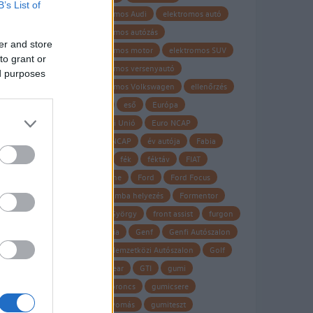
B’s List of
elektromos Audi
elektromos autó
elektromos autózás
er and store
elektromos motor
elektromos SUV
hoz
to grant or
elektromos versenyautó
lt
ed purposes
elektromos Volkswagen
ellenőrzés
y
Elroq
eső
Európa
Európai Unió
Euro NCAP
EURO NCAP
év autója
Fabia
to
fagy
fék
féktáv
FIAT
Firestone
Ford
Ford Focus
forgalomba helyezés
Formentor
Frank György
front assist
furgon
garancia
Genf
Genfi Autószalon
Genfi Nemzetközi Autószalon
Golf
Goodyear
GTI
gumi
gumiabroncs
gumicsere
guminyomás
gumiteszt