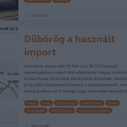
2025.10.13.
Dübörög a használt
import
Idén kilenc hónap alatt 95 946 új és 94 592 használt
személygépkocsi kapott első alkalommal magyar rendszá
A Data House összesítése szerint tehát jelentősen megha
az új autók forgalomba helyezése a használtimportét, az
a fenti grafikon azt is mutatja, hogy a harmadik negyedév
az új…
cikkek
hirek
használtautó
használt autó
Skoda
Volkswagen
Skoda Octavia
Volkswagen-csoport
Volkswagen Golf
használtimport
használt import
2025.10.08.