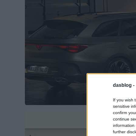
dasblog -
If you wish 
sensitive in
confirm you
continue se
information 
further disc