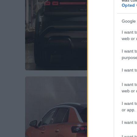
Opted 
Google 
I want t
web or d
I want t
purpose
I want 
I want t
web or d
I want t
or app.
I want t
I want t