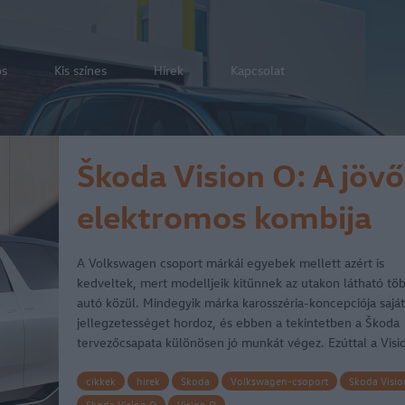
os
Kis színes
Hírek
Kapcsolat
Škoda Vision O: A jövő
elektromos kombija
A Volkswagen csoport márkái egyebek mellett azért is
kedveltek, mert modelljeik kitűnnek az utakon látható töb
autó közül. Mindegyik márka karosszéria-koncepciója sajá
jellegzetességet hordoz, és ebben a tekintetben a Škoda
tervezőcsapata különösen jó munkát végez. Ezúttal a Visi
O…
cikkek
hirek
Skoda
Volkswagen-csoport
Skoda Visio
Skoda Vision O
Vision O