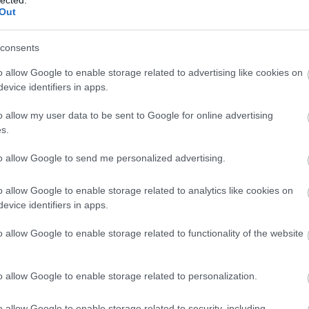
A Volkswagen szeptember 8-án, a müncheni IAA MOBILI
Out
nemzetközi autószalonon mutatta be az ID. család új tagját
ID. Cross Conceptet. Az Urban Jungle-zöld ID. Cross Con
egy új, letisztult és megnyerő dizájnnyelvet tükröz, és ép
consents
megfelel városi használatra, mint hosszú…
o allow Google to enable storage related to advertising like cookies on
evice identifiers in apps.
cikkek
Volkswagen
Volkswagen-csoport
WLTP
Volkswagen ID
ID.-család
ID. Cross
Volkswagen ID. Cros
o allow my user data to be sent to Google for online advertising
s.
2025.09.19.
to allow Google to send me personalized advertising.
o allow Google to enable storage related to analytics like cookies on
T-Roc második
evice identifiers in apps.
generáció, új dizájnna
o allow Google to enable storage related to functionality of the website
A Volkswagen gondolt egyet, és az új T-Roc „Mild” hibrid
o allow Google to enable storage related to personalization.
meghajtást kapott alapfelszereltségként. Az autó kizáróla
hibrid, turbófeltöltéses benzinmotorokkal lesz kapható
o allow Google to enable storage related to security, including