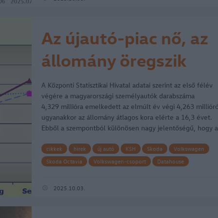
Az újautó-piac nő, az
állomány öregszik
A Központi Statisztikai Hivatal adatai szerint az első félév
végére a magyarországi személyautók darabszáma
4,329 millióra emelkedett az elmúlt év végi 4,263 millióró
ugyanakkor az állomány átlagos kora elérte a 16,3 évet.
Ebből a szempontból különösen nagy jelentőségű, hogy a
első háromnegyed…
cikkek
hirek
új autó
KSH
Skoda
Volkswagen
Skoda Octavia
Volkswagen-csoport
Datahouse
Volkswagen Golf
autók átlagéletkora
új autók piaca
újautó-piac
2025.10.03.