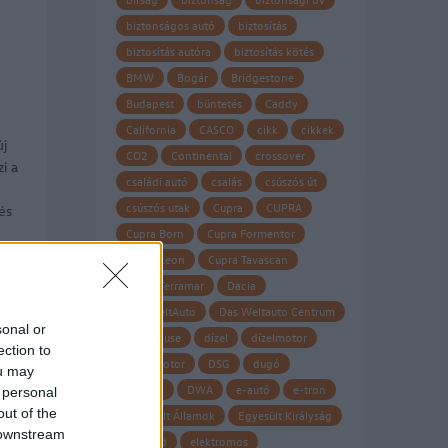
biztonságos autó
biztosítás
biztosítás autóra
biztosítás kötés
BMW
Bogár
Bridgestone
Budapest
büntetés
Caddy
California
CASCO
cikk
cikkek
új
CO2
Continental
crossover
i a
családi autó
csalás
csúszós út
csúszós utak
Cupra
CUPRA
és
Cupra Born
Cupra Formentor
Cupra Leon
Cupra Tavascan
Cupra Terramar
Dacia
Das WeltAuto
Das Weltauto Centrum
sonal or
Datahouse
dízel
dízelmotor
ection to
dízel motor
DSG
dugó
ou may
Dunlop
DWA
e-autó
e-tron
 personal
out of the
Egyesült Államok
Egyesült Királyság
 downstream
eHybrid
elektromos