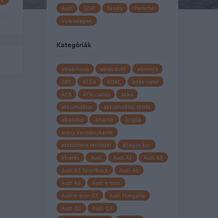
Audi
SEAT
Skoda
Porsche
Volkswagen
 E
Kategóriák
ablakmosó
ablaktörlő
abroncs
ABS
ACEA
ADAC
adás-vétel
AEB
ÁFA-csalás
akku
akkumulátor
akkumulátor töltés
alkatrész
Amarok
Anglia
arany kormánykerék
asszisztens rendszer
átlagos kor
átverés
Audi
Audi A1
Audi A3
Audi A3 Sportback
Audi A4
Audi A6
Audi e-tron
Audi e-tron GT
Audi Hungaria
Audi Q2
Audi Q3