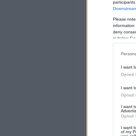
participants
Downstream 
Please note
information 
deny consent
in below Go
Persona
I want t
Opted 
I want t
Opted 
I want 
Advertis
Opted 
I want t
of my P
was col