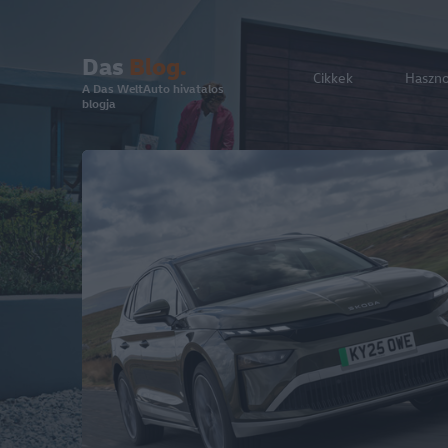
Das
Blog.
Cikkek
Haszn
A Das WeltAuto hivatalos
blogja