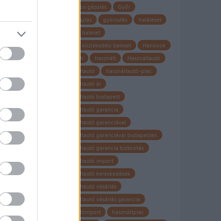
gyalogos gázolás
Győr
gyorshajtás
gyorsulás
haláleset
halálos baleset
halálos közlekedési baleset
Hankook
hasznalt
használt
Használtautó
használtautó
használtautó-piac
használtautó ár
használtautó budapest
használtautó garancia
használtautó garanciával
használtautó garanciával budapesten
használtautó garancia biztosítás
használtautó import
használtautó kereskedések
használtautó vásárlás
használtautó vásárlás garancia
használtimport
használtpiac