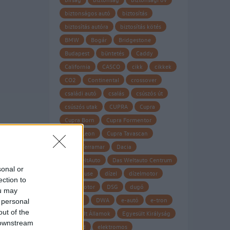
biztonságos autó
biztosítás
biztosítás autóra
biztosítás kötés
BMW
Bogár
Bridgestone
Budapest
büntetés
Caddy
California
CASCO
cikk
cikkek
CO2
Continental
crossover
családi autó
csalás
csúszós út
csúszós utak
CUPRA
Cupra
Cupra Born
Cupra Formentor
Cupra Leon
Cupra Tavascan
Cupra Terramar
Dacia
Das WeltAuto
Das Weltauto Centrum
sonal or
Datahouse
dízel
dízelmotor
ection to
dízel motor
DSG
dugó
ou may
Dunlop
DWA
e-autó
e-tron
 personal
out of the
Egyesült Államok
Egyesült Királyság
 downstream
eHybrid
elektromos