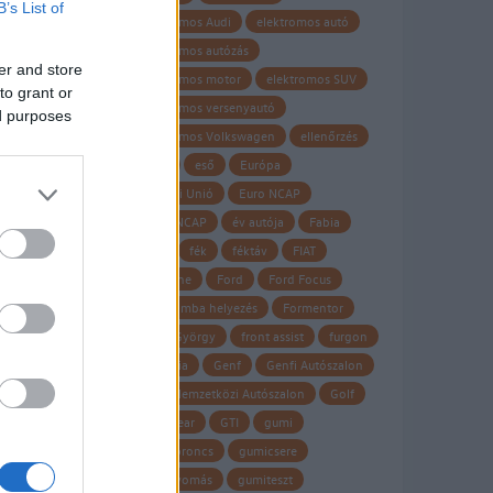
B’s List of
elektromos Audi
elektromos autó
elektromos autózás
er and store
elektromos motor
elektromos SUV
to grant or
elektromos versenyautó
ed purposes
elektromos Volkswagen
ellenőrzés
Elroq
eső
Európa
Európai Unió
Euro NCAP
EURO NCAP
év autója
Fabia
fagy
fék
féktáv
FIAT
Firestone
Ford
Ford Focus
forgalomba helyezés
Formentor
Frank György
front assist
furgon
garancia
Genf
Genfi Autószalon
Genfi Nemzetközi Autószalon
Golf
Goodyear
GTI
gumi
gumiabroncs
gumicsere
guminyomás
gumiteszt