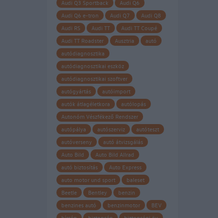
Audi Q3 Sportback
Audi Q6
Audi Q6 e-tron
Audi Q7
Audi Q8
Audi RS
Audi TT
Audi TT Coupé
Audi TT Roadster
Ausztria
autó
autódiagnosztika
autódiagnosztikai eszköz
autódiagnosztikai szoftver
autógyártás
autóimport
autók átlagéletkora
autólopás
Autonóm Vészfékező Rendszer
autópálya
autószerviz
autóteszt
autóverseny
autó átvizsgálás
Auto Bild
Auto Bild Allrad
autó biztosítás
Auto Express
auto motor und sport
baleset
Beetle
Bentley
benzin
benzines autó
benzinmotor
BEV
bírság
biztonság
biztonsági öv