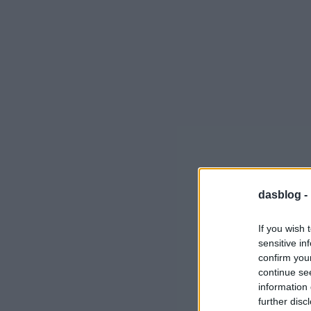
dasblog -
If you wish 
sensitive in
confirm you
continue se
information 
further disc