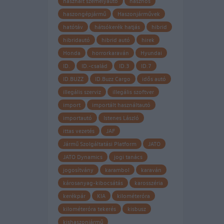
használt személyautó
hasznos
haszongépjármű
Haszonjárművek
hatótáv
hátsókerék hatjás
hibrid
hibridautó
hibrid autó
hirek
Honda
horrorkaraván
Hyundai
ID.
ID.-család
ID.3
ID.7
ID.BUZZ
ID.Buzz Cargo
idős autó
illegális szerviz
illegális szoftver
import
importált használtautó
importautó
Istenes László
ittas vezetés
JAF
Jármű Szolgáltatási Platform
JATO
JATO Dynamics
jogi tanács
jogosítvány
karambol
karaván
károsanyag-kibocsátás
karosszéria
kerékpár
KIA
kilométeróra
kilométeróra tekerés
kisbusz
kishaszonjármű