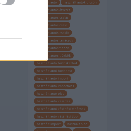
használt autó
használt autók olcsón
használt autós átverés
használt autós csalás
használt autós csaló
használt autós csalók
használt autós tanácsok
használt autós tippek
használt autós trükkök
használt autó biztoskézből
használt autó budapest
használt autó import
használt autó importálás
használt autó piac
használt autó vásárlás
használt autó vásárlási tanácsok
használt autó vásárlási tipp
használt import
használt piac