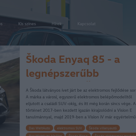
os
Kis színes
Hírek
Kapcsolat
Škoda Enyaq 85 - a
legnépszerűbb
elektromos Škoda
A Škoda látványos ívet járt be az elektromos fejlődése sor
A márka a városi, egyszerű elektromos belépőmodelltől
eljutott a családi SUV-okig, és itt még korán sincs vége. A
történet 2017-ben kezdett igazán kirajzolódni a Vision E
tanulmánnyal, majd 2019-ben a Vision iV már egyértelm
Das WeltAuto
elektromos SUV
Škoda villanyautó
Das WeltAuto kínálat
Škoda Elroq
Škoda elektromos modell