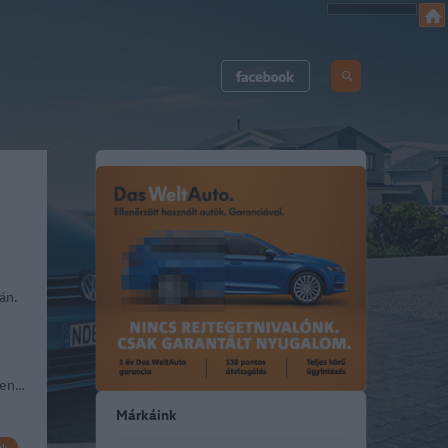
án.
űen…
Márkáink
ek